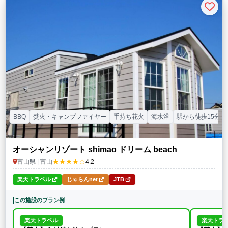
BBQ
焚火・キャンプファイヤー
手持ち花火
海水浴
駅から徒歩15分以
オーシャンリゾート shimao ドリーム beach
★★★★☆
富山県 | 富山
4.2
楽天トラベル
じゃらんnet
JTB
この施設のプラン例
楽天トラベル
楽天トラ