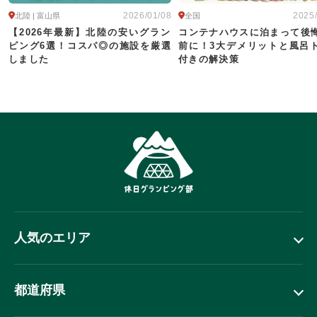
2026/01/08
2025
北陸 | 富山県
全国
【2026年最新】北陸の安いグラン
コンテナハウスに泊まって後
ピング6選！コスパ◎の施設を厳選
前に！3大デメリットと風呂
しました
付きの解決策
人気のエリア
都道府県