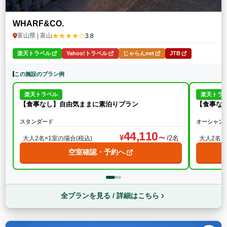
WHARF&CO.
★★★★☆
富山県 | 富山
3.8
楽天トラベル
Yahoo!トラベル
じゃらんnet
JTB
この施設のプラン例
楽天トラベル
楽天トラ
【食事なし】自由気ままに素泊りプラン
【食事な
スタンダード
オーシャン
44,110
/2名
大人2名×1室の場合(税込)
大人2名×
空室確認・予約へ
全プランを見る / 詳細はこちら