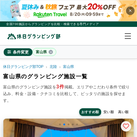
×
全国700施設からグランピングを比較・検索できる専門メディア
条件変更
富山県
休日グランピング部TOP
北陸
富山県
富山県
富山県のグランピング施設一覧
×
2
名
1
室
3件
富山県のグランピング施設を
掲載。
エリアやこだわり条件で絞り
込み、料金・設備・クチコミを比較して、ピッタリの施設を探せま
料金目安
※4名利用時の1名最安値
す。
~20,000円/人
20,001~39,999円/人
40,000円~/人
シチュエーション
おすすめ順
安い順
高い順
カップル
子連れ
大人数(グループ)
ペット連れ
施設タイプ
ドームテント
コットンテント
コテージ・ロッジ
バンガロー・キャビン
1組限定貸切