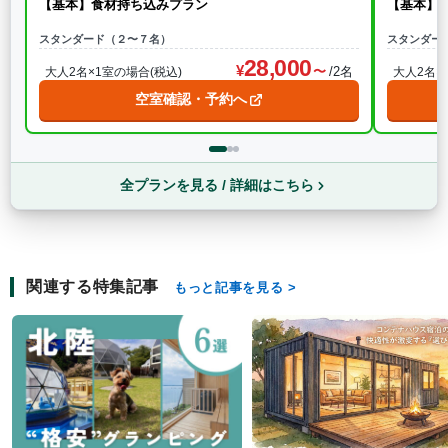
【基本】食材持ち込みプラン
【基本】
スタンダード（２〜７名）
スタンダー
28,000
/2名
大人2名×1室の場合(税込)
大人2名×
空室確認・予約へ
全プランを見る / 詳細はこちら
関連する特集記事
もっと記事を見る