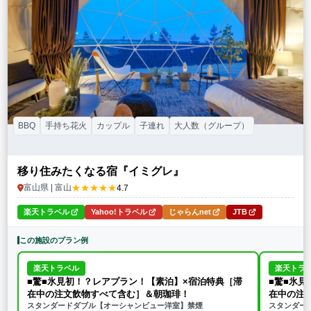
特徴・アクティビティ
サウナ・テントサウナ
焚火・キャンプファイヤー
手持ち花火
BBQ
温泉
プール
海水浴
ドッグラン
駅から徒歩15分以内
駅から送迎あり
この条件で再検索
条件をクリア
BBQ
手持ち花火
カップル
子連れ
大人数（グループ）
移り住みたくなる宿『イミグレ』
★★★★★
富山県 | 富山
4.7
楽天トラベル
Yahoo!トラベル
じゃらんnet
JTB
この施設のプラン例
楽天トラベル
楽天トラ
■驚■氷見初！？レアプラン！【素泊】×宿泊特典［滞
■驚■氷
在中の注文飲物すべて含む］＆朝珈琲！
在中の注
スタンダードダブル【オーシャンビュー洋室】禁煙
スタンダー