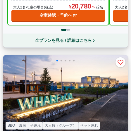
20,780
/2名
大人2名×1室の場合(税込)
大人2名×
空室確認・予約へ
全プランを見る / 詳細はこちら
BBQ
温泉
子連れ
大人数（グループ）
ペット連れ