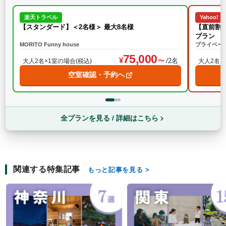
楽天トラベル
Yahoo!
【スタンダード】＜2名様＞ 最大8名様
【直前割】＜2
プラン
MORITO Funny house
プライベー
75,000
/2名
大人2名×1室の場合(税込)
大人2名×
空室確認・予約へ
全プランを見る / 詳細はこちら
関連する特集記事
もっと記事を見る