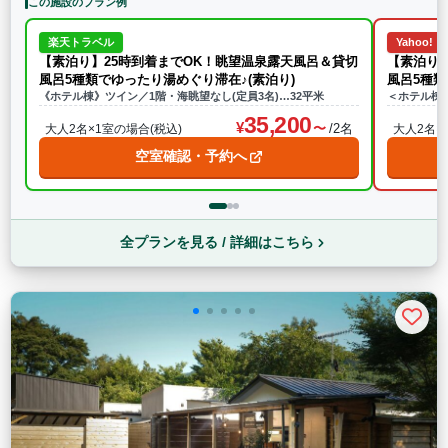
この施設のプラン例
楽天トラベル
Yahoo!
【素泊り】25時到着までOK！眺望温泉露天風呂＆貸切
【素泊り
風呂5種類でゆったり湯めぐり滞在♪(素泊り)
風呂5種
《ホテル棟》ツイン／1階・海眺望なし(定員3名)…32平米
＜ホテル棟
35,200
/2名
大人2名×1室の場合(税込)
大人2名×
空室確認・予約へ
全プランを見る / 詳細はこちら