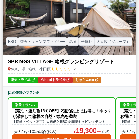
BBQ
焚火・キャンプファイヤー
温泉
子連れ
大人数（グループ）
SPRINGS VILLAGE 箱根グランピングリゾート
★★☆☆☆
神奈川県 | 箱根・小田原
1.7
楽天トラベル
Yahoo!トラベル
じゃらんnet
この施設のプラン例
楽天トラベル
楽天トラ
【素泊・連泊割15％OFF】2連泊以上でお得に！ゆっく
【素泊・早
り滞在して箱根の自然・観光を満喫
お得に！
【禁煙・ペット不可】大自然とBBQを満喫キャビン＋テント
【禁煙・ペ
19,300
/2名
大人2名×1室の場合(税込)
大人2名×