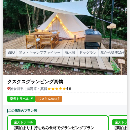
特徴・アクティビティ
サウナ・テントサウナ
焚火・キャンプファイヤー
手持ち花火
BBQ
温泉
プール
海水浴
ドッグラン
駅から徒歩15分以内
駅から送迎あり
この条件で再検索
条件をクリア
BBQ
焚火・キャンプファイヤー
海水浴
ドッグラン
駅から徒歩15分以
クスクスグランピング真鶴
★★★★★
神奈川県 | 湯河原・真鶴
4.9
楽天トラベル
じゃらんnet
この施設のプラン例
楽天トラベル
楽天トラ
【素泊まり】持ち込み食材でグランピングプラン
【素泊ま