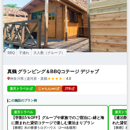
BBQ
子連れ
大人数（グループ）
真鶴 グランピング＆BBQコテージ デジャブ
★★★★☆
神奈川県 | 湯河原・真鶴
4.0
楽天トラベル
じゃらんnet
JTB
この施設のプラン例
楽天トラベル
楽天トラ
【学割15％OFF】グループや家族でのご宿泊に♪緑と海
【連泊割・
に囲まれた貸切コテージで楽しむ素泊まりプラン
れた貸切
【禁煙】木の香漂うログハウス〈2〜4名様用〉
【禁煙】木