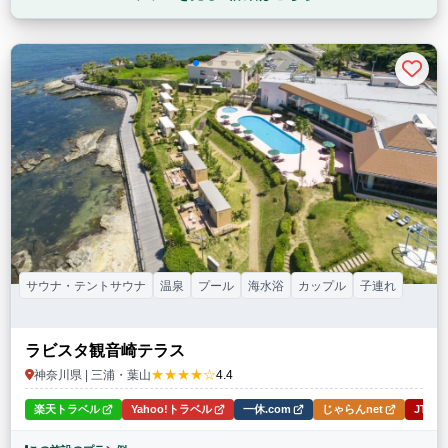
サウナ・テントサウナ
温泉
プール
海水浴
カップル
子連れ
ラビスタ観音崎テラス
★★★★☆
神奈川県 | 三浦・葉山
4.4
楽天トラベル
Yahoo!トラベル
一休.com
じゃらんnet
JTB