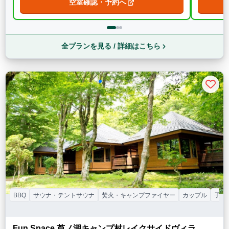
空室確認・予約へ
全プランを見る / 詳細はこちら
BBQ
サウナ・テントサウナ
焚火・キャンプファイヤー
カップル
子連
Fun Space 芦ノ湖キャンプ村レイクサイドヴィラ