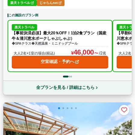
楽天トラベル
じゃらんnet
この施設のプラン例
楽天トラベル
楽天トラ
【事前決済必須】最大20％OFF！1泊2食プラン（国産
【早割60
牛＆清川恵水ポークしゃぶしゃぶ）
川恵水ポ
◆SPAテラス◆天然温泉・ミニドッグプール
◆SPAテ
46,000
/2名
大人2名×1室の場合(税込)
大人2名×
空室確認・予約へ
全プランを見る / 詳細はこちら