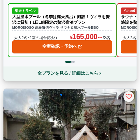
楽天トラベル
Yahoo!
大型温水プール（冬季は露天風呂）附設！ヴィラを贅
サウナ・
沢に貸切！1日1組限定の贅沢宿泊プラン
施設を贅
MOROISOSO 高級貸切ヴィラ サウナ＆温水プールBBQ
MOROIS
165,000
/2名
大人2名×1室の場合(税込)
大人2名×
空室確認・予約へ
全プランを見る / 詳細はこちら