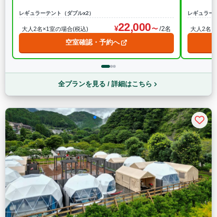
レギュラーテント（ダブルx2）
レギュラー
22,000
/2名
大人2名×1室の場合(税込)
大人2名×
空室確認・予約へ
全プランを見る / 詳細はこちら