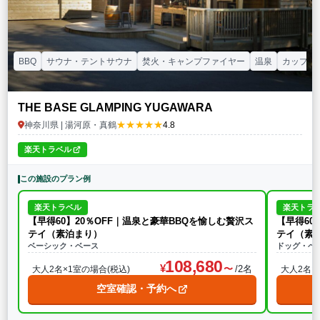
BBQ
サウナ・テントサウナ
焚火・キャンプファイヤー
温泉
カップル
THE BASE GLAMPING YUGAWARA
★★★★★
神奈川県 | 湯河原・真鶴
4.8
楽天トラベル
この施設のプラン例
楽天トラベル
楽天トラ
【早得60】20％OFF｜温泉と豪華BBQを愉しむ贅沢ス
【早得60
テイ（素泊まり）
テイ（素
ベーシック・ベース
ドッグ・ベ
108,680
/2名
大人2名×1室の場合(税込)
大人2名×
空室確認・予約へ