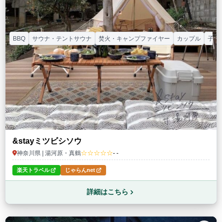
BBQ
サウナ・テントサウナ
焚火・キャンプファイヤー
カップル
子連
&stayミツビシソウ
☆☆☆☆☆
神奈川県 | 湯河原・真鶴
- -
楽天トラベル
じゃらんnet
詳細はこちら