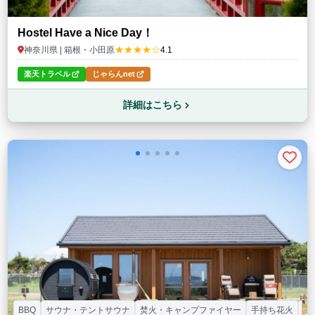
Hostel Have a Nice Day！
★★★★☆
神奈川県 | 箱根・小田原
4.1
楽天トラベル
じゃらんnet
詳細はこちら
BBQ
サウナ・テントサウナ
焚火・キャンプファイヤー
手持ち花火
ド