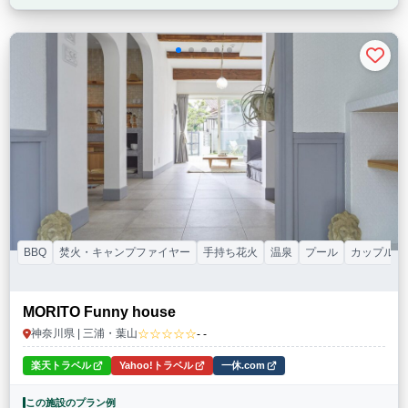
BBQ
焚火・キャンプファイヤー
手持ち花火
温泉
プール
カップル
MORITO Funny house
☆☆☆☆☆
神奈川県 | 三浦・葉山
- -
楽天トラベル
Yahoo!トラベル
一休.com
この施設のプラン例