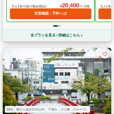
20,400
/2名
大人2名×1室の場合(税込)
大人2名×
空室確認・予約へ
全プランを見る / 詳細はこちら
BBQ
駅から徒歩15分以内
子連れ
大人数（グループ）