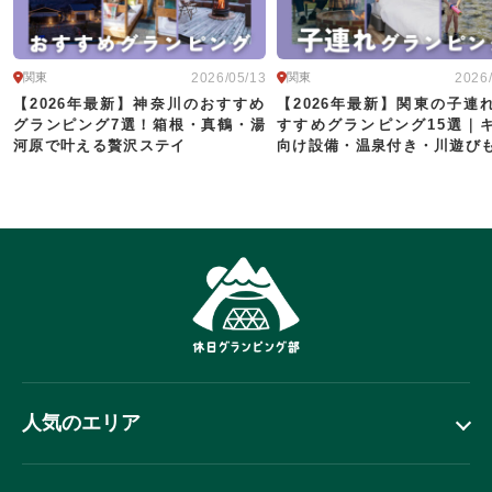
2026/05/13
2026
関東
関東
【2026年最新】神奈川のおすすめ
【2026年最新】関東の子連
グランピング7選！箱根・真鶴・湯
すすめグランピング15選｜
河原で叶える贅沢ステイ
向け設備・温泉付き・川遊びも
人気のエリア