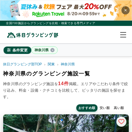
×
全国700施設からグランピングを比較・検索できる専門メディア
条件変更
神奈川県
休日グランピング部TOP
関東
神奈川県
神奈川県
神奈川県のグランピング施設一覧
×
2
名
1
室
14件
神奈川県のグランピング施設を
掲載。
エリアやこだわり条件で絞
り込み、料金・設備・クチコミを比較して、ピッタリの施設を探せま
料金目安
※4名利用時の1名最安値
す。
~20,000円/人
20,001~39,999円/人
40,000円~/人
シチュエーション
おすすめ順
安い順
高い順
カップル
子連れ
大人数(グループ)
ペット連れ
施設タイプ
ドームテント
コットンテント
コテージ・ロッジ
バンガロー・キャビン
1組限定貸切