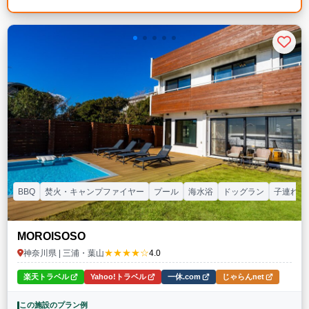
BBQ
焚火・キャンプファイヤー
プール
海水浴
ドッグラン
子連れ
MOROISOSO
★★★★☆
神奈川県 | 三浦・葉山
4.0
楽天トラベル
Yahoo!トラベル
一休.com
じゃらんnet
この施設のプラン例