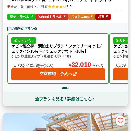
★★★★☆
神奈川県 | 箱根・小田原
3.9
楽天トラベル
Yahoo!トラベル
じゃらんnet
JTB
この施設のプラン例
楽天トラベル
楽天トラ
ケビン連立棟・素泊まりプラン＊ファミリー向け【チ
ケビン独
ェックイン15時〜／チェックアウト〜10時】
ェックイン
ケビン棟連立タイプ（素泊まり用2〜6名）
ケビン棟独
32,010
/2名
大人2名×1室の場合(税込)
大人2名×
空室確認・予約へ
全プランを見る / 詳細はこちら