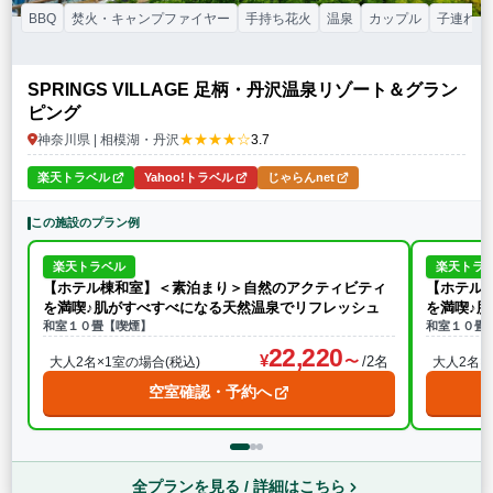
BBQ
焚火・キャンプファイヤー
手持ち花火
温泉
カップル
子連れ
SPRINGS VILLAGE 足柄・丹沢温泉リゾート＆グラン
ピング
★★★★☆
神奈川県 | 相模湖・丹沢
3.7
楽天トラベル
Yahoo!トラベル
じゃらんnet
この施設のプラン例
楽天トラベル
楽天トラ
【ホテル棟和室】＜素泊まり＞自然のアクティビティ
【ホテル
を満喫♪肌がすべすべになる天然温泉でリフレッシュ
を満喫♪
和室１０畳【喫煙】
和室１０畳
22,220
/2名
大人2名×1室の場合(税込)
大人2名×
空室確認・予約へ
全プランを見る / 詳細はこちら