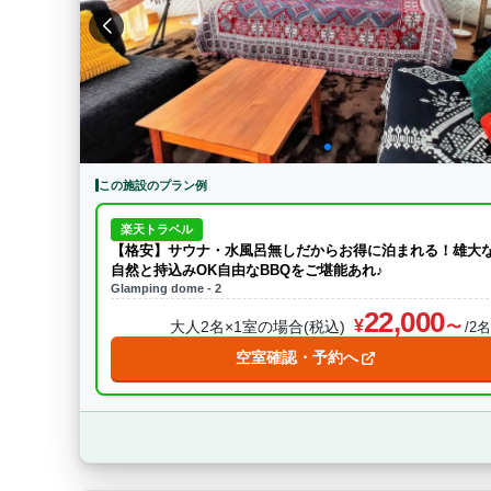
特徴・アクティビティ
サウナ・テントサウ
BBQ
駅から徒歩15分以内
駅か
条件をクリア
この施設のプラン例
楽天トラベル
【格安】サウナ・水風呂無しだからお得に泊まれる！雄大
自然と持込みOK自由なBBQをご堪能あれ♪
Glamping dome - 2
22,000
大人2名×1室の場合(税込)
/2
空室確認・予約へ