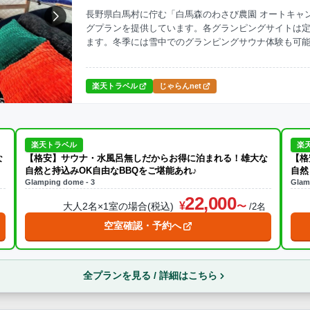
長野県白馬村に佇む「白馬森のわさび農園 オートキャ
グプランを提供しています。各グランピングサイトは定
ナ
焚火・キャンプファイヤー
手持ち花火
温泉
プール
ます。冬季には雪中でのグランピングサウナ体験も可
や、約130区画のオートキャンプサイトも用意されて
ら送迎あり
抜群です。
楽天トラベル
じゃらんnet
この条件で再検索
楽天トラベル
楽
な
【格安】サウナ・水風呂無しだからお得に泊まれる！雄大な
【格
自然と持込みOK自由なBBQをご堪能あれ♪
自然
Glamping dome - 3
Glam
22,000
大人2名×1室の場合(税込)
名
/2名
空室確認・予約へ
全プランを見る / 詳細はこちら