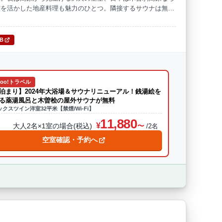
材を活かした地産料理も魅力のひとつ。隣接するサウナは無料
時間を提供します。
TB
hoo!トラベル
泊まり】2024年大浴場＆サウナリニューアル！銭湯絵を
る薬湯風呂と木曽桧の屋外サウナが無料
クスツイン洋室32平米【禁煙/Wi-Fi】
11,880
大人2名×1室の場合(税込)
/2名
空室確認・予約へ