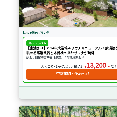
この施設のプラン例
楽天トラベル
【素泊まり】2024年大浴場＆サウナリニューアル！銭湯絵
眺める薬湯風呂と木曽桧の屋外サウナが無料
訳あり旧館和室10畳【禁煙】※階段移動あり
13,200
大人2名×1室の場合(税込)
/2
空室確認・予約へ