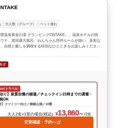
TAKE
れ
大人数（グループ）
ペット連れ
温泉黄金の湯 グランピングONTAKE」。温泉ホテルの快
サウナ、混浴露天風呂、わんちゃん同伴ルームが揃い、多彩な
ら、自然と癒しを満喫する特別なひとときをお楽しみくださ
TB
hoo!トラベル
泊り】泉質自慢の秘湯／チェックイン21時までの遅着・
発OK
室】ファミリー向け／御嶽山側／10畳
13,860
大人2名×1室の場合(税込)
/2名
空室確認・予約へ