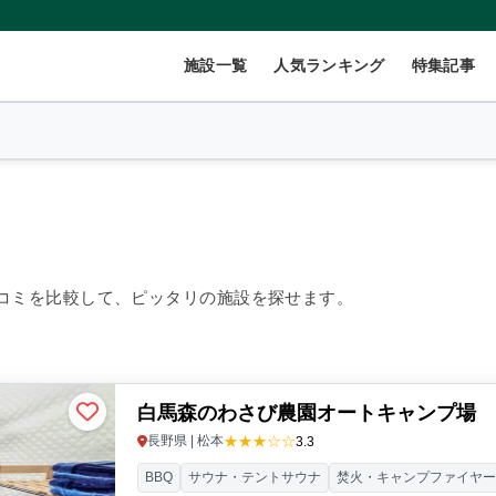
施設一覧
人気ランキング
特集記事
2
名
×
1
室
コミを比較して、ピッタリの施設を探せます。
999円/人
40,000円~/人
白馬森のわさび農園オートキャンプ場
数(グループ)
ペット連れ
★★★☆☆
長野県 | 松本
3.3
BBQ
サウナ・テントサウナ
焚火・キャンプファイヤ
ント
コテージ・ロッジ
バンガロー・キャビン
1組限定貸切