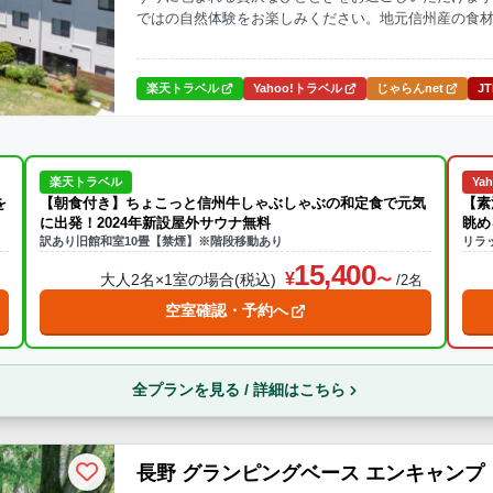
ではの自然体験をお楽しみください。地元信州産の食
で利用可能で、心も身体もリフレッシュできる特別な
楽天トラベル
Yahoo!トラベル
じゃらんnet
J
楽天トラベル
Ya
を
【朝食付き】ちょこっと信州牛しゃぶしゃぶの和定食で元気
【素
に出発！2024年新設屋外サウナ無料
眺め
訳あり旧館和室10畳【禁煙】※階段移動あり
リラッ
15,400
大人2名×1室の場合(税込)
名
/2名
空室確認・予約へ
全プランを見る / 詳細はこちら
長野 グランピングベース エンキャンプ