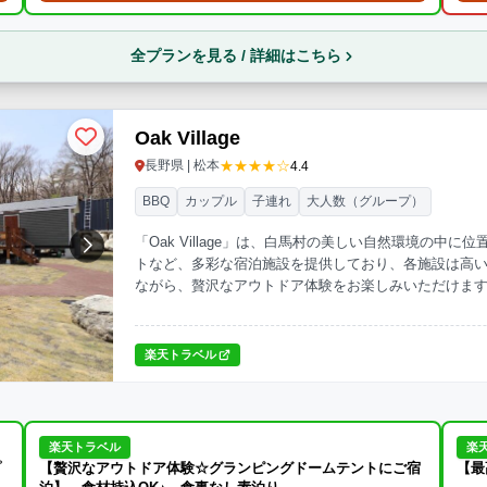
全プランを見る / 詳細はこちら
Oak Village
★★★★☆
長野県 | 松本
4.4
BBQ
カップル
子連れ
大人数（グループ）
「Oak Village」は、白馬村の美しい自然環境の
トなど、多彩な宿泊施設を提供しており、各施設は高
ながら、贅沢なアウトドア体験をお楽しみいただけま
楽天トラベル
楽天トラベル
楽
プ
【贅沢なアウトドア体験☆グランピングドームテントにご宿
【最