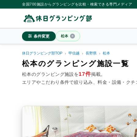
全国700施設からグランピングを比較・検索できる専門メディア
条件変更
松本
休日グランピング部TOP
甲信越
長野県
松本
松本
松本のグランピング施設一覧
17件
松本のグランピング施設を
掲載。
エリアやこだわり条件で絞り込み、料金・設備・クチ
料金目安
※4名利用時の1名最安値
~20,000円/人
20,001~39,
シチュエーション
カップル
子連れ
大人
施設タイプ
ドームテント
コットンテ