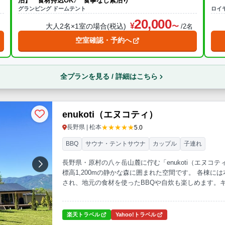
泊】 食材持込OK♪ 食事なし素泊り
グランピング ドームテント
ロイ
20,000
大人2名×1室の場合(税込)
名
/2名
空室確認・予約へ
全プランを見る / 詳細はこちら
enukoti（エヌコティ）
★★★★★
長野県 | 松本
5.0
BBQ
サウナ・テントサウナ
カップル
子連れ
長野県・原村の八ヶ岳山麓に佇む「enukoti（エヌコ
標高1,200mの静かな森に囲まれた空間です。 各棟
され、地元の食材を使ったBBQや自炊も楽しめます。
れる夜は、心も体もととのう贅沢なひとときです。
楽天トラベル
Yahoo!トラベル