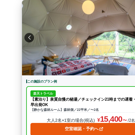
この施設のプラン例
楽天トラベル
【素泊り】泉質自慢の秘湯／チェックイン21時までの遅着
早出発OK
【静かな森林ルーム】森林側／22平米／〜2名
15,400
大人2名×1室の場合(税込)
/2
空室確認・予約へ