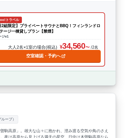
hoo!トラベル
日2組限定】プライベートサウナとBBQ！フィンランドロ
テージ一棟貸しプラン【禁煙】
ジe1
34,560
大人2名×1室の場合(税込)
/2名
空室確認・予約へ
グループ）
木曽駒高原」。雄大な山々に抱かれ、澄み渡る空気や鳥のさえ
す。夜は高原から見上げる満天の星空、日中は木曽駒高原なら