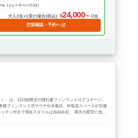
ヤル（トレーラーハウス2）
24,000
大人2名×1室の場合(税込)
/2名
空室確認・予約へ
ティ）」は、1日2組限定の隠れ家フィンランドログコテージ。
には本格フィンランド式サウナや水風呂、外気浴スペースが完備
キッチン付きで滞在スタイルは自由自在。 満天の星空に包ま