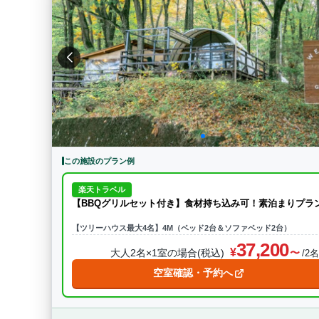
この施設のプラン例
楽天トラベル
【BBQグリルセット付き】食材持ち込み可！素泊まりプラ
【ツリーハウス最大4名】4M（ベッド2台＆ソファベッド2台）
37,200
大人2名×1室の場合(税込)
/2
空室確認・予約へ