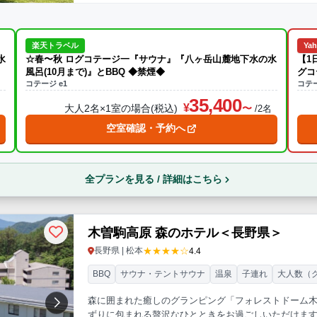
楽天トラベル
Ya
☆春〜秋 ログコテージ一『サウナ』『八ヶ岳山麓地下水の水
【1
風呂(10月まで)』とBBQ ◆禁煙◆
グコ
コテージ e1
コテー
35,400
大人2名×1室の場合(税込)
名
/2名
空室確認・予約へ
全プランを見る / 詳細はこちら
木曽駒高原 森のホテル＜長野県＞
★★★★☆
長野県 | 松本
4.4
BBQ
サウナ・テントサウナ
温泉
子連れ
大人数（
森に囲まれた癒しのグランピング「フォレストドーム
ずりに包まれる贅沢なひとときをお過ごしいただけま