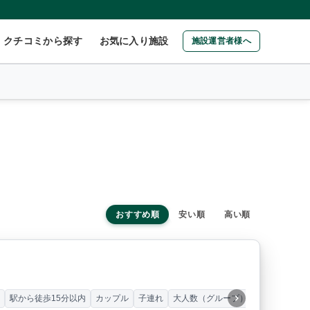
クチコミから探す
お気に入り施設
施設運営者様へ
おすすめ順
安い順
高い順
ー
駅から徒歩15分以内
カップル
子連れ
大人数（グループ）