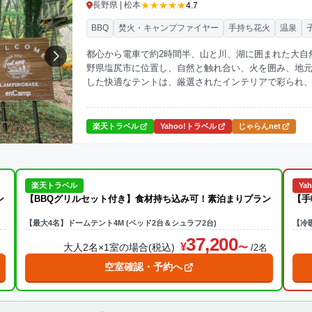
★★★★★
長野県 | 松本
4.7
BBQ
焚火・キャンプファイヤー
手持ち花火
温泉
都心から電車で約2時間半、山と川、湖に囲まれた大自
野県塩尻市に位置し、自然と触れ合い、火を囲み、地
した快適なテントは、厳選されたインテリアで彩られ
ナーには、長野県産のジューシーなお肉や新鮮な野菜を
ベート感あふれる食事の時間が過ごせます。「炎、縁、
ンキャンプ」で非日常の贅沢をお楽しみください。
楽天トラベル
Yahoo!トラベル
じゃらんnet
楽天トラベル
Ya
ン
【BBQグリルセット付き】食材持ち込み可！素泊まりプラン
【手
【最大4名】ドームテント4M (ベッド2台＆シュラフ2台)
【冷
37,200
大人2名×1室の場合(税込)
名
/2名
空室確認・予約へ