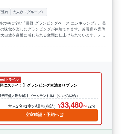
子連れ
大人数（グループ）
然の中に佇む「長野 グランピングベース エンキャンプ」。長
元の味覚を楽しむグランピングが体験できます。冷暖房を完備
、大自然を身近に感じられる空間に仕上げられています。ディ
使った豪快なBBQを、各客室の専用スペースで堪能。プライ
円（en)・・が広がる」人生を豊かにするひとときを。「エ
hoo!トラベル
軽にステイ！】グランピング素泊まりプラン
暖房完備／最大4名】ドームテント4M （シングル2台）
33,480
大人2名×1室の場合(税込)
/2名
空室確認・予約へ