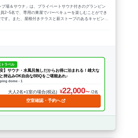
ンプ場＆サウナ」は、プライベートサウナ付きのグランピン
員2~5名で、専用の東屋でバーベキューを楽しむことができ
海水浴
ドッグラン
能です。また、屋根付きテラスと薪ストーブのあるキャビン
います。周辺にはスーパーや温泉、コンビニがあり、利便性も
天トラベル
安】サウナ・水風呂無しだからお得に泊まれる！雄大な
と持込みOK自由なBBQをご堪能あれ♪
ping dome - 1
22,000
大人2名×1室の場合(税込)
/2名
空室確認・予約へ