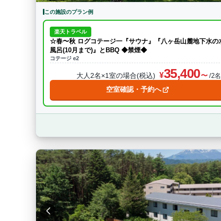
この施設のプラン例
楽天トラベル
☆春〜秋 ログコテージ一『サウナ』『八ヶ岳山麓地下水の水
風呂(10月まで)』とBBQ ◆禁煙◆
コテージ e2
35,400
大人2名×1室の場合(税込)
/2
空室確認・予約へ