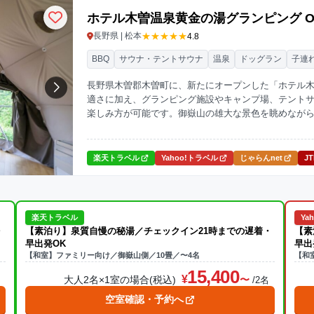
ホテル木曽温泉黄金の湯グランピング ON
★★★★★
長野県 | 松本
4.8
BBQ
サウナ・テントサウナ
温泉
ドッグラン
子連
長野県木曽郡木曽町に、新たにオープンした「ホテル木曽
適さに加え、グランピング施設やキャンプ場、テント
楽しみ方が可能です。御嶽山の雄大な景色を眺めなが
い。
楽天トラベル
Yahoo!トラベル
じゃらんnet
J
楽天トラベル
Ya
・
【素泊り】泉質自慢の秘湯／チェックイン21時までの遅着・
【素
早出発OK
早出
【和室】ファミリー向け／御嶽山側／10畳／〜4名
【和
15,400
大人2名×1室の場合(税込)
名
/2名
空室確認・予約へ