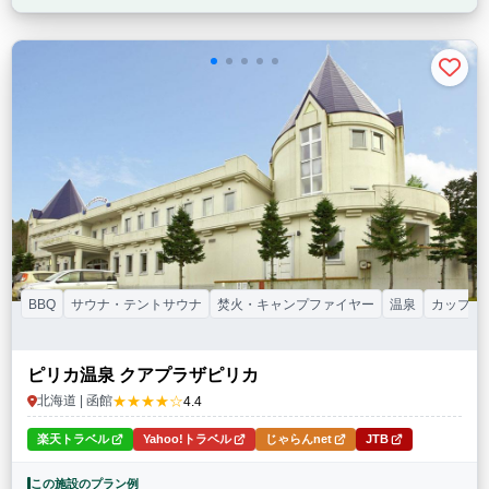
BBQ
サウナ・テントサウナ
焚火・キャンプファイヤー
温泉
カップル
ピリカ温泉 クアプラザピリカ
★★★★☆
北海道 | 函館
4.4
楽天トラベル
Yahoo!トラベル
じゃらんnet
JTB
この施設のプラン例