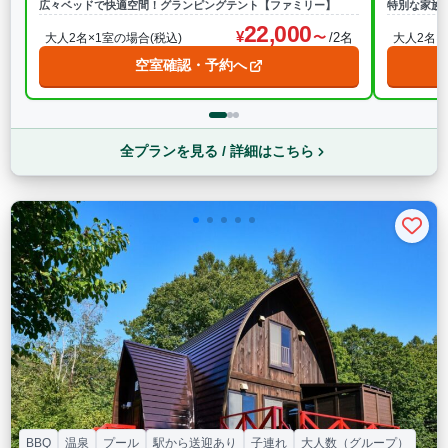
広々ベッドで快適空間！グランピングテント【ファミリー】
特別な家族
22,000
/2名
大人2名×1室の場合(税込)
大人2名×
空室確認・予約へ
全プランを見る / 詳細はこちら
BBQ
温泉
プール
駅から送迎あり
子連れ
大人数（グループ）