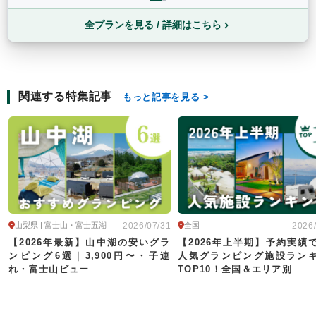
全プランを見る / 詳細はこちら
関連する特集記事
もっと記事を見る
2026/07/31
2026
山梨県 | 富士山・富士五湖
全国
【2026年最新】山中湖の安いグラ
【2026年上半期】予約実績
ンピング6選｜3,900円〜・子連
人気グランピング施設ラン
れ・富士山ビュー
TOP10！全国＆エリア別