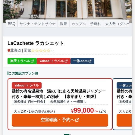
BBQ
サウナ・テントサウナ
温泉
カップル
子連れ
大人数（グループ
LaCachette ラカシェット
☆☆☆☆☆
北海道 | 函館
- -
楽天トラベル
Yahoo!トラベル
一休.com
この施設のプラン例
Yahoo!トラベル
一休.com
函館の有名温泉地 湯の川にある天然温泉ジャグジー
函館の有
付き・豪華一棟貸しの別荘 【素泊まり・禁煙】
付き・豪
【6名様まで同一料金】 天然温泉付き・一棟貸し
【6名様ま
99,000
/2名
大人2名×1室の場合(税込)
大人2名×
空室確認・予約へ