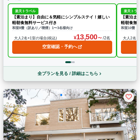
楽天トラベル
楽天トラ
【素泊まり】自由に＆気軽にシンプルステイ！嬉しい
【素泊ま
軽朝食無料サービス付き
軽朝食無
和室8畳（訳あり／喫煙）1〜3名様向け
和室10畳（
13,500
/2名
大人2名×1室の場合(税込)
大人2名×
空室確認・予約へ
全プランを見る / 詳細はこちら