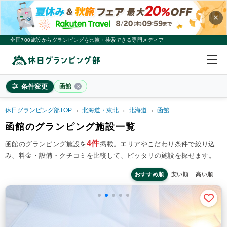
×
全国700施設からグランピングを比較・検索できる専門メディア
条件変更
函館
休日グランピング部TOP
北海道・東北
北海道
函館
函館
函館のグランピング施設一覧
×
2
名
1
室
4件
函館のグランピング施設を
掲載。
エリアやこだわり条件で絞り込
み、料金・設備・クチコミを比較して、ピッタリの施設を探せます。
料金目安
※4名利用時の1名最安値
~20,000円/人
20,001~39,999円/人
40,000円~/人
おすすめ順
安い順
高い順
シチュエーション
カップル
子連れ
大人数(グループ)
ペット連れ
施設タイプ
ドームテント
コットンテント
コテージ・ロッジ
バンガロー・キャビン
1組限定貸切