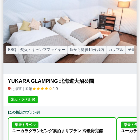
特徴・アクティビティ
サウナ・テントサウナ
焚火・キャンプファイヤー
手持ち花火
BBQ
温泉
プール
海水浴
ドッグラン
駅から徒歩15分以内
駅から送迎あり
この条件で再検索
条件をクリア
BBQ
焚火・キャンプファイヤー
駅から徒歩15分以内
カップル
子連れ
YUKARA GLAMPING 北海道大沼公園
★★★★☆
北海道 | 函館
4.0
楽天トラベル
この施設のプラン例
楽天トラベル
楽天トラ
ユーカラグランピング素泊まりプラン 冷暖房完備
ユーカラ