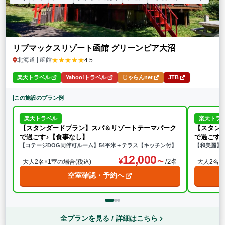
リブマックスリゾート函館 グリーンピア大沼
★★★★★
北海道 | 函館
4.5
楽天トラベル
Yahoo!トラベル
じゃらんnet
JTB
この施設のプラン例
楽天トラベル
楽天トラ
【スタンダードプラン】スパ＆リゾートテーマパーク
【スタン
で過ごす♪【食事なし】
で過ごす
【コテージDOG同伴可ルーム】54平米＋テラス【キッチン付】
【和美麗】3
12,000
/2名
大人2名×1室の場合(税込)
大人2名×
空室確認・予約へ
全プランを見る / 詳細はこちら