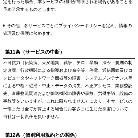
定を行った場合、本サービスの利用が制限される場合があることを
予め了承するものとします。
6.その他、各サービスごとにプライバシーポリシーを定め、情報の
管理及び保護に努めます。
第11条（サービスの中断）
不可抗力（伝染病、天変地異、戦争、テロ、暴動、法令・規則の制
定改廃、行政機関による指導および命令等、停電、通信回線及びコ
ンピュータやネットワーク機器等の障害・システムメンテナンス等
による中断・遅滞・中止・データの消失、不正アクセス、業務委託
先、倉庫物流関連および輸送機関の障害や事故、労働争議、設備の
事故等をいいますが、これに限られません）により、本サービスの
一部または全てが停止する場合にお客さまに生じた損害について、
当社は一切責任を負いません。
第12条（個別利用規約との関係）