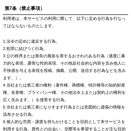
第7条（禁止事項）
利用者は、本サービスの利用に際して、以下に定める行為を行なっ
てはならないものとします。
1.法令の定めに違反する行為。
2.犯罪に結びつく行為。
3.公の秩序または善良の風俗を害するおそれのある行為（過度に暴
力的な表現、露骨な性的表現、その他反社会的な内容を含み他人に
不快感を与える表現を投稿、掲載、公開、送信する行為などを含み
ます。）。
4.当社または第三者の権利（著作権、商標権、特許権等の知的財産
権、名誉権、プライバシー権、その他法令上または契約上の権利を
広く含みます。）を侵害する行為。
5.当社または第三者になりすます行為または意図的に虚偽の情報を
流布させる行為。
6.個人的な売買・譲渡を持ちかけることを目的として本サービスを
利用する行為、異性との出会い、交際等を希望することが主な目的