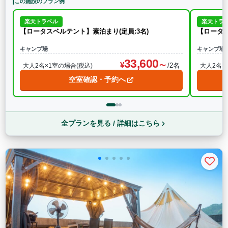
この施設のプラン例
楽天トラベル
楽天トラ
【ロータスベルテント】素泊まり(定員:3名)
【ロータス
キャンプ場
キャンプ場
33,600
/2名
大人2名×1室の場合(税込)
大人2名×
空室確認・予約へ
全プランを見る / 詳細はこちら