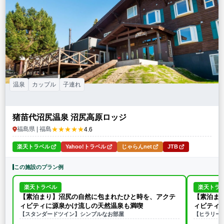
温泉
カップル
子連れ
猪苗代沼尻温泉 沼尻高原ロッジ
★★★★★
福島県 | 福島
4.6
楽天トラベル
Yahoo!トラベル
じゃらんnet
JTB
この施設のプラン例
楽天トラベル
楽天トラ
【素泊まり】沼尻の自然に包まれたひと時を、アクテ
【素泊ま
ィビティに源泉かけ流しの天然温泉も満喫
ィビティ
【スタンダードツイン】シンプルなお部屋
【ヒラリー卿