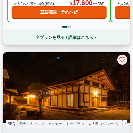
17,600
/2名
大人2名×1室の場合(税込)
大人2名×
空室確認・予約へ
全プランを見る / 詳細はこちら
BBQ
焚火・キャンプファイヤー
ドッグラン
大人数（グループ）
ペッ