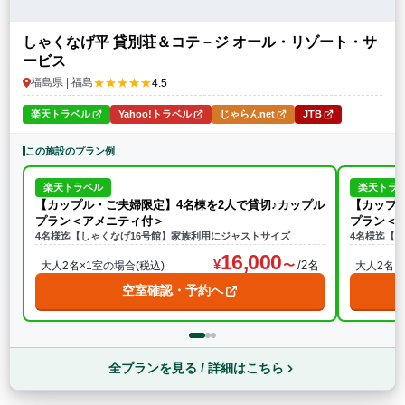
しゃくなげ平 貸別荘＆コテ－ジ オール・リゾート・サ
ービス
★★★★★
福島県 | 福島
4.5
楽天トラベル
Yahoo!トラベル
じゃらんnet
JTB
この施設のプラン例
楽天トラベル
楽天トラ
【カップル・ご夫婦限定】4名棟を2人で貸切♪カップル
【カップ
プラン＜アメニティ付＞
プラン＜
4名様迄【しゃくなげ16号館】家族利用にジャストサイズ
4名様迄【
16,000
/2名
大人2名×1室の場合(税込)
大人2名×
空室確認・予約へ
全プランを見る / 詳細はこちら