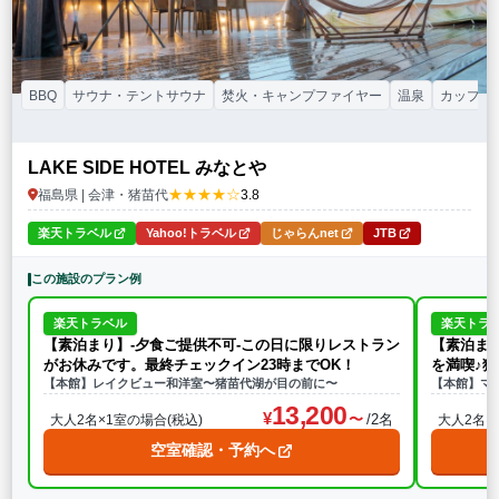
BBQ
サウナ・テントサウナ
焚火・キャンプファイヤー
温泉
カップル
LAKE SIDE HOTEL みなとや
★★★★☆
福島県 | 会津・猪苗代
3.8
楽天トラベル
Yahoo!トラベル
じゃらんnet
JTB
この施設のプラン例
楽天トラベル
楽天トラ
【素泊まり】‐夕食ご提供不可‐この日に限りレストラン
【素泊ま
がお休みです。最終チェックイン23時までOK！
を満喫♪
【本館】レイクビュー和洋室〜猪苗代湖が目の前に〜
【本館】マ
13,200
/2名
大人2名×1室の場合(税込)
大人2名×
空室確認・予約へ