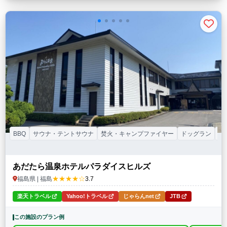
BBQ
サウナ・テントサウナ
焚火・キャンプファイヤー
ドッグラン
子
あだたら温泉ホテルパラダイスヒルズ
★★★★☆
福島県 | 福島
3.7
楽天トラベル
Yahoo!トラベル
じゃらんnet
JTB
この施設のプラン例