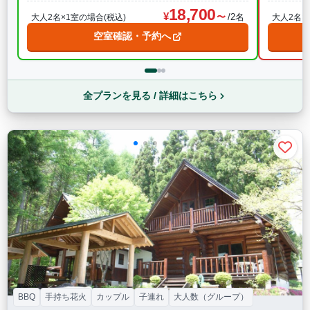
18,700
/2名
大人2名×1室の場合(税込)
大人2名×
空室確認・予約へ
全プランを見る / 詳細はこちら
BBQ
手持ち花火
カップル
子連れ
大人数（グループ）