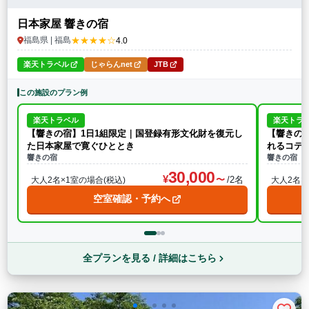
日本家屋 響きの宿
★★★★☆
福島県 | 福島
4.0
楽天トラベル
じゃらんnet
JTB
この施設のプラン例
楽天トラベル
楽天トラ
【響きの宿】1日1組限定｜国登録有形文化財を復元し
【響きの宿
た日本家屋で寛ぐひととき
れるコテ
響きの宿
響きの宿 
30,000
/2名
大人2名×1室の場合(税込)
大人2名×
空室確認・予約へ
全プランを見る / 詳細はこちら