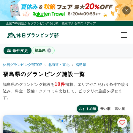
×
全国700施設からグランピングを比較・検索できる専門メディア
条件変更
福島県
休日グランピング部TOP
北海道・東北
福島県
福島県
福島県のグランピング施設一覧
×
2
名
1
室
10件
福島県のグランピング施設を
掲載。
エリアやこだわり条件で絞り
込み、料金・設備・クチコミを比較して、ピッタリの施設を探せま
料金目安
※4名利用時の1名最安値
す。
~20,000円/人
20,001~39,999円/人
40,000円~/人
シチュエーション
おすすめ順
安い順
高い順
カップル
子連れ
大人数(グループ)
ペット連れ
施設タイプ
ドームテント
コットンテント
コテージ・ロッジ
バンガロー・キャビン
1組限定貸切