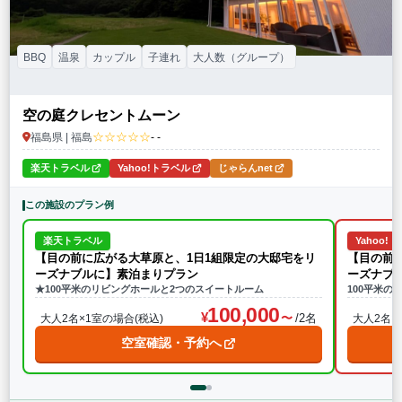
BBQ
温泉
カップル
子連れ
大人数（グループ）
空の庭クレセントムーン
☆☆☆☆☆
福島県 | 福島
- -
楽天トラベル
Yahoo!トラベル
じゃらんnet
この施設のプラン例
楽天トラベル
Yahoo!
【目の前に広がる大草原と、1日1組限定の大邸宅をリ
【目の前
ーズナブルに】素泊まりプラン
ーズナブ
★100平米のリビングホールと2つのスイートルーム
100平米の
100,000
/2名
大人2名×1室の場合(税込)
大人2名×
空室確認・予約へ