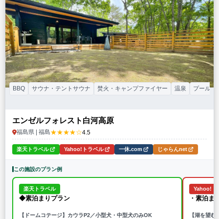
特徴・アクティビティ
サウナ・テントサウナ
焚火・キャンプファイヤー
手持ち花火
BBQ
温泉
プール
海水浴
ドッグラン
駅から徒歩15分以内
駅から送迎あり
この条件で再検索
条件をクリア
BBQ
サウナ・テントサウナ
焚火・キャンプファイヤー
温泉
プール
エンゼルフォレスト白河高原
★★★★☆
福島県 | 福島
4.5
楽天トラベル
Yahoo!トラベル
一休.com
じゃらんnet
この施設のプラン例
楽天トラベル
Yahoo!
◆素泊まりプラン
・素泊ま
【ドームコテージ】カウラP2／小型犬・中型犬のみOK
【湖を望む