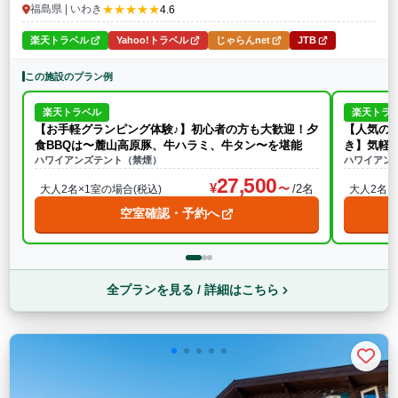
★★★★★
福島県 | いわき
4.6
楽天トラベル
Yahoo!トラベル
じゃらんnet
JTB
この施設のプラン例
楽天トラベル
楽天トラ
【お手軽グランピング体験♪】初心者の方も大歓迎！夕
【人気の
食BBQは〜麓山高原豚、牛ハラミ、牛タン〜を堪能
き】気軽
ハワイアンズテント（禁煙）
ハワイアン
27,500
/2名
大人2名×1室の場合(税込)
大人2名×
空室確認・予約へ
全プランを見る / 詳細はこちら