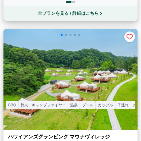
全プランを見る / 詳細はこちら
BBQ
焚火・キャンプファイヤー
温泉
プール
カップル
子連れ
大人
ハワイアンズグランピング マウナヴィレッジ