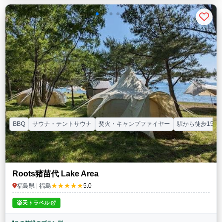
BBQ
サウナ・テントサウナ
焚火・キャンプファイヤー
駅から徒歩15分
Roots猪苗代 Lake Area
★★★★★
福島県 | 福島
5.0
楽天トラベル