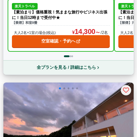
楽天トラベル
楽天トラ
【素泊まり】価格重視！気ままな旅行やビジネス出張
【素泊ま
に！当日12時まで受付中★
に！当日1
【禁煙】和室8畳
【禁煙】洋
14,300
/2名
大人2名×1室の場合(税込)
大人2名×
空室確認・予約へ
全プランを見る / 詳細はこちら