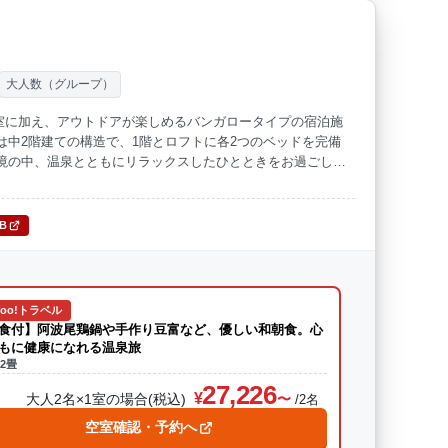
大人数（グループ）
室に加え、アウトドアが楽しめるバンガロータイプの宿泊施
は中2階建ての構造で、1階とロフトに各2つのベッドを完備
境の中、温泉とともにリラックスしたひとときをお過ごしく
TB
hoo!トラベル
食付】阿波尾鶏鍋や手作り豆富など、優しい和朝食。心
もに健康になれる温泉旅
2畳
27,226
大人2名×1室の場合(税込)
/2名
空室確認・予約へ