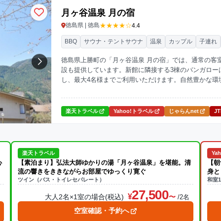
月ヶ谷温泉 月の宿
★★★★☆
徳島県 | 徳島
4.4
BBQ
サウナ・テントサウナ
温泉
カップル
子連れ
徳島県上勝町の「月ヶ谷温泉 月の宿」では、通常の客
設も提供しています。新館に隣接する3棟のバンガロー
し、最大4名様までご利用いただけます。自然豊かな環
ださい。
楽天トラベル
Yahoo!トラベル
じゃらんnet
J
楽天トラベル
Ya
心
【素泊まり】弘法大師ゆかりの湯「月ヶ谷温泉」を堪能。清
【朝
流の響きをききながらお部屋でゆっくり寛ぐ
身と
ツイン（バス・トイレセパレート）
和室1
27,500
大人2名×1室の場合(税込)
名
/2名
空室確認・予約へ