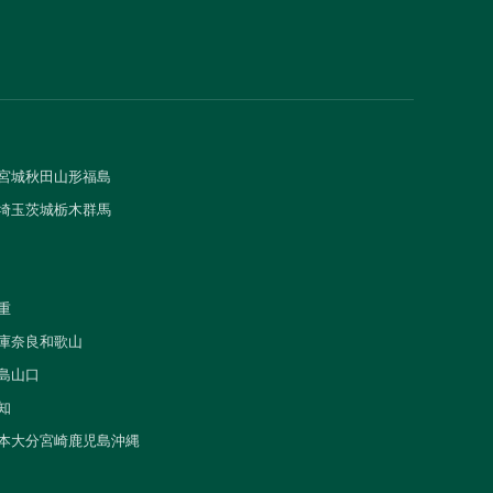
宮城
秋田
山形
福島
埼玉
茨城
栃木
群馬
重
庫
奈良
和歌山
島
山口
知
本
大分
宮崎
鹿児島
沖縄