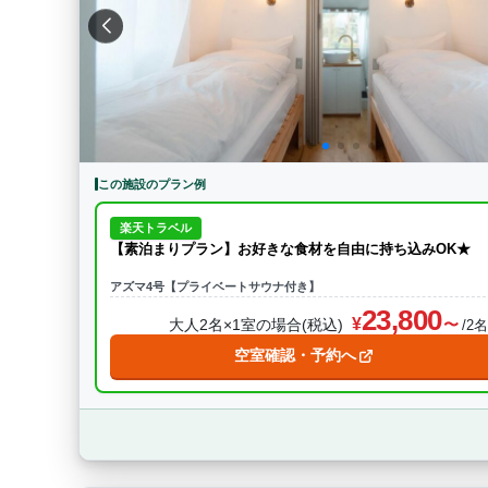
特徴・アクティビティ
サウナ・テントサウ
BBQ
駅から徒歩15分以内
駅か
条件をクリア
この施設のプラン例
楽天トラベル
【素泊まりプラン】お好きな食材を自由に持ち込みOK★
アズマ4号【プライベートサウナ付き】
23,800
大人2名×1室の場合(税込)
/2
空室確認・予約へ