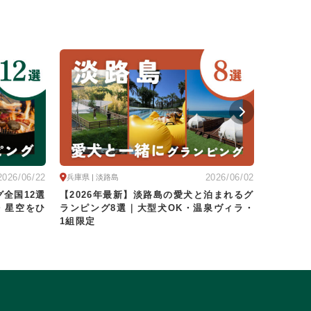
2026/06/22
2026/06/02
兵庫県 | 淡路島
関東
グ全国12選
【2026年最新】淡路島の愛犬と泊まれるグ
【202
・星空をひ
ランピング8選｜大型犬OK・温泉ヴィラ・
秩父・温
宿
1組限定