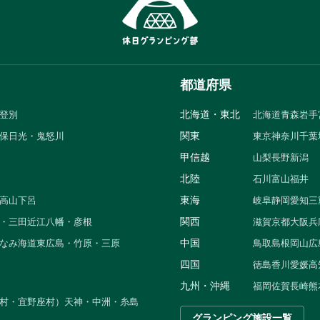
都道府県
北海道・東北
登別
北海道
青森
岩手
関東
保
日光・鬼怒川
東京
神奈川
千葉
甲信越
山梨
長野
新潟
北陸
石川
富山
福井
東海
高山
下呂
岐阜
静岡
愛知
三
関西
・三田
近江八幡・彦根
滋賀
京都
大阪
兵
中国
なみ海道
東広島・竹原・三原
鳥取
島根
岡山
広
四国
徳島
香川
愛媛
高
九州・沖縄
福岡
佐賀
長崎
熊
村・宜野座村）
天神・中洲・糸島
グランピング施設一覧