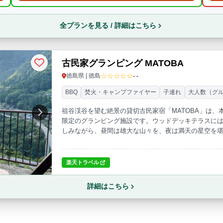
全プランを見る / 詳細はこちら
古民家グランピング MATOBA
☆☆☆☆☆
徳島県 | 徳島
- -
BBQ
焚火・キャンプファイヤー
子連れ
大人数（グ
祖谷渓谷を望む絶景の貸切古民家宿「MATOBA」は、本
限定のグランピング施設です。ウッドデッキテラスには
しみながら、昼間は雄大な山々を、夜は満天の星空を
ンです。
楽天トラベル
詳細はこちら