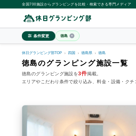
全国700施設からグランピングを比較・検索できる専門メディア
条件変更
徳島
休日グランピング部TOP
四国
徳島県
徳島
徳島
徳島のグランピング施設一覧
3件
徳島のグランピング施設を
掲載。
エリアやこだわり条件で絞り込み、料金・設備・クチ
料金目安
※4名利用時の1名最安値
~20,000円/人
20,001~39,
シチュエーション
カップル
子連れ
大人
施設タイプ
ドームテント
コットンテ