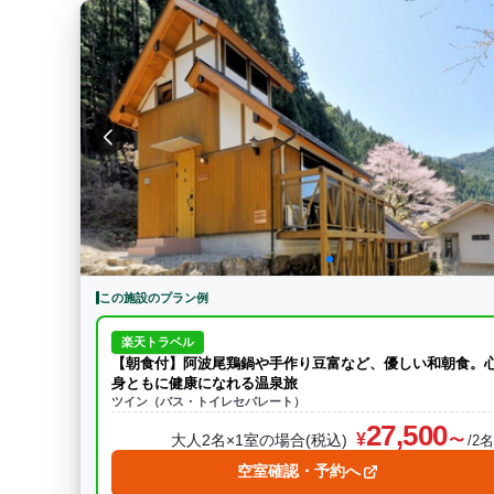
この施設のプラン例
楽天トラベル
【朝食付】阿波尾鶏鍋や手作り豆富など、優しい和朝食。
身ともに健康になれる温泉旅
ツイン（バス・トイレセパレート）
27,500
大人2名×1室の場合(税込)
/2
空室確認・予約へ