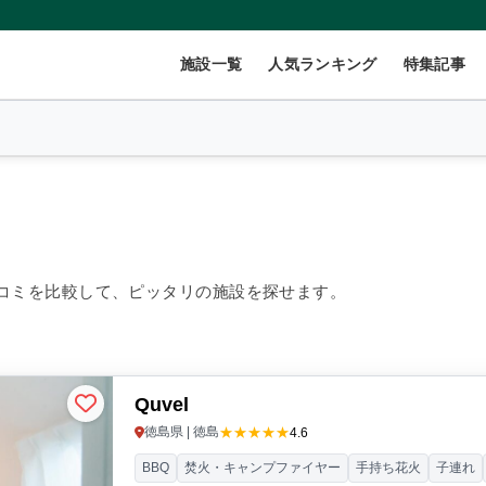
施設一覧
人気ランキング
特集記事
2
名
×
1
室
コミを比較して、ピッタリの施設を探せます。
999円/人
40,000円~/人
Quvel
数(グループ)
ペット連れ
★★★★★
徳島県 | 徳島
4.6
BBQ
焚火・キャンプファイヤー
手持ち花火
子連れ
ント
コテージ・ロッジ
バンガロー・キャビン
1組限定貸切