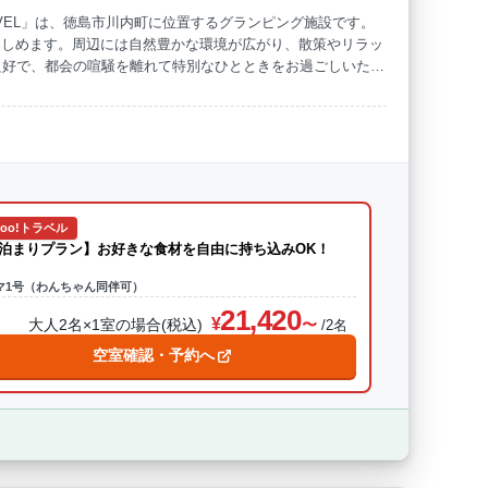
VEL」は、徳島市川内町に位置するグランピング施設です。
楽しめます。周辺には自然豊かな環境が広がり、散策やリラッ
海水浴
ドッグラン
良好で、都会の喧騒を離れて特別なひとときをお過ごしいただ
hoo!トラベル
泊まりプラン】お好きな食材を自由に持ち込みOK！
マ1号（わんちゃん同伴可）
21,420
大人2名×1室の場合(税込)
/2名
空室確認・予約へ