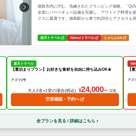
徳島市内に佇む、洗練されたグランピング体験。「QU
全室にバーベキュー設備を完備し、アウトドア料理を
ナ
焚火・キャンプファイヤー
手持ち花火
温泉
プール
クスに最適です。徳島駅から車で約20分とアクセスも
けます。
ら送迎あり
楽天トラベル
Yahoo!トラベル
じゃらんnet
この条件で再検索
楽天トラベル
Ya
【素泊まりプラン】お好きな食材を自由に持ち込みOK★
【素
アズマ2号
アズ
24,000
大人2名×1室の場合(税込)
名
/2名
空室確認・予約へ
全プランを見る / 詳細はこちら