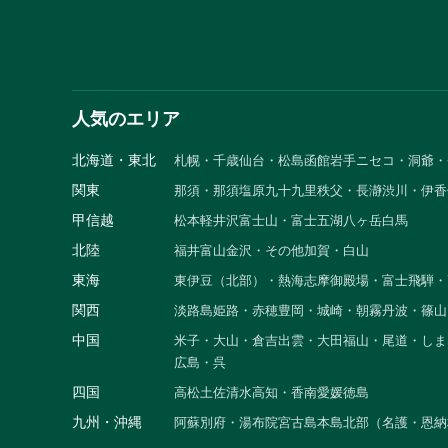
人気のエリア
北海道・東北
札幌・千歳
仙台・松島
函館
岩手
ニセコ・洞爺・
関東
那須・那須塩原
九十九里
秩父・長瀞
渋川・伊香
甲信越
松本
軽井沢
富士山・富士五湖
八ヶ岳
白馬
北陸
福井
富山
金沢・その他
加賀・白山
東海
東伊豆（北部）・熱海
志摩
御殿場・富士
飛騨・
関西
淡路島
姫路・赤穂
豊岡・城崎・朝霧
丹波・篠山
中国
米子・大山・倉吉
出雲・大田
福山・尾道・しま
広島・呉
四国
高松
土佐清水
高知・香南
愛媛
徳島
九州・沖縄
阿蘇
別府・湯布院
宮古島
本島北部（名護・恩納