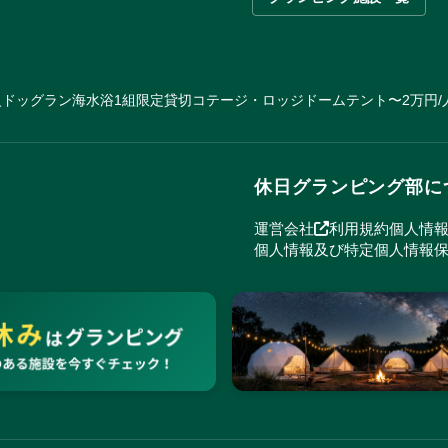
火
ドッグラン
海水浴
1組限定貸切
コテージ・ロッジ
ドームテント
〜2万円/
休日グランピング部に
運営会社
利用規約
個人情
個人情報及び特定個人情報