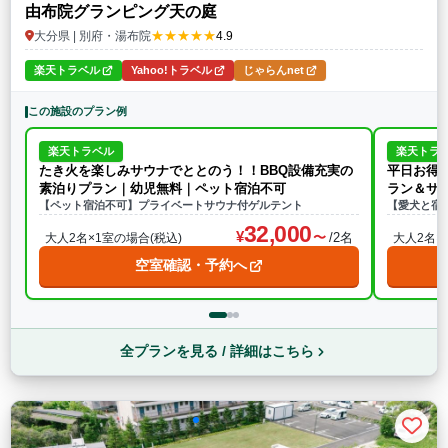
由布院グランピング天の庭
★★★★★
大分県 | 別府・湯布院
4.9
楽天トラベル
Yahoo!トラベル
じゃらんnet
この施設のプラン例
楽天トラベル
楽天トラ
たき火を楽しみサウナでととのう！！BBQ設備充実の
平日お得
素泊りプラン｜幼児無料｜ペット宿泊不可
ラン＆サ
【ペット宿泊不可】プライベートサウナ付ゲルテント
【愛犬と宿
32,000
/2名
大人2名×1室の場合(税込)
大人2名×
空室確認・予約へ
全プランを見る / 詳細はこちら