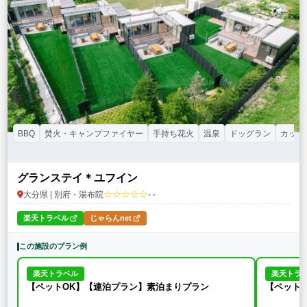
BBQ
焚火・キャンプファイヤー
手持ち花火
温泉
ドッグラン
カップ
グランステイ＊ユフイン
☆☆☆☆☆
大分県 | 別府・湯布院
- -
楽天トラベル
じゃらんnet
この施設のプラン例
楽天トラベル
楽天トラ
【ペットOK】【連泊プラン】素泊まりプラン
【ペット