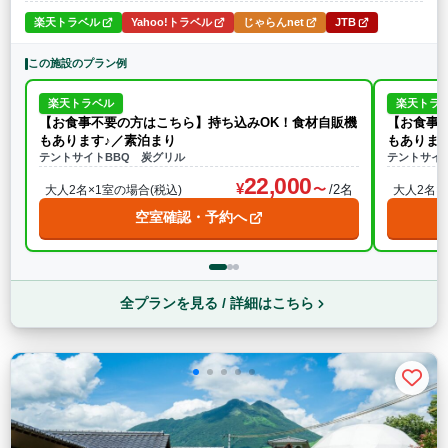
楽天トラベル
Yahoo!トラベル
じゃらんnet
JTB
この施設のプラン例
楽天トラベル
楽天トラ
【お食事不要の方はこちら】持ち込みOK！食材自販機
【お食事
もあります♪／素泊まり
もありま
テントサイトBBQ 炭グリル
テントサイ
22,000
/2名
大人2名×1室の場合(税込)
大人2名×
空室確認・予約へ
全プランを見る / 詳細はこちら