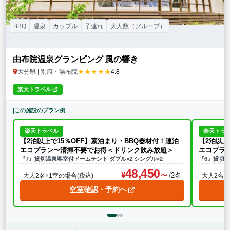
BBQ
温泉
カップル
子連れ
大人数（グループ）
由布院温泉グランピング 風の響き
★★★★★
大分県 | 別府・湯布院
4.8
楽天トラベル
この施設のプラン例
楽天トラベル
楽天トラ
【2泊以上で15％OFF】素泊まり・BBQ器材付！連泊
【2泊以上
エコプラン〜清掃不要でお得＜ドリンク飲み放題＞
エコプラ
『7』貸切温泉客室付ドームテント ダブル×2 シングル×2
『6』貸切温
48,450
/2名
大人2名×1室の場合(税込)
大人2名×
空室確認・予約へ