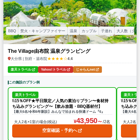
BBQ
焚火・キャンプファイヤー
温泉
カップル
子連れ
大人数（グル
The Village由布院 温泉グランピング
★★★★☆
大分県 | 別府・湯布院
4.4
楽天トラベル
Yahoo!トラベル
じゃらんnet
この施設のプラン例
楽天トラベル
楽天トラ
\\15％OFF★平日限定／人気の素泊りプラン〜食材持
\\15％
ち込みグランピング〜【飲み放題・BBQ器材付】
ち込みグ
【最大6名/令和6年新設】みんなで泊まれる快適ドーム『6』
【最大4名/
43,950
/2名
大人2名×1室の場合(税込)
大人2名×
空室確認・予約へ