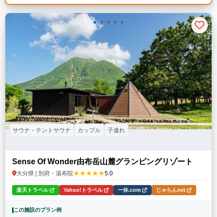
サウナ・テントサウナ
カップル
子連れ
Sense Of Wonder由布岳山麓グランピングリゾート
★★★★★
大分県 | 別府・湯布院
5.0
楽天トラベル
Yahoo!トラベル
一休.com
じゃらんnet
この施設のプラン例