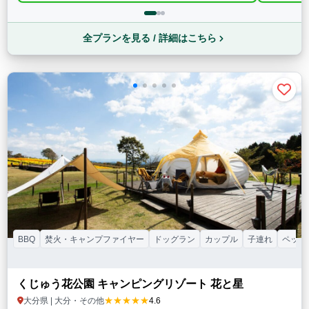
全プランを見る / 詳細はこちら
BBQ
焚火・キャンプファイヤー
ドッグラン
カップル
子連れ
ペット
くじゅう花公園 キャンピングリゾート 花と星
★★★★★
大分県 | 大分・その他
4.6