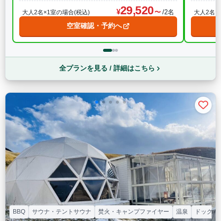
29,520
/2名
大人2名×1室の場合(税込)
大人2名×
空室確認・予約へ
全プランを見る / 詳細はこちら
BBQ
サウナ・テントサウナ
焚火・キャンプファイヤー
温泉
ドッグラ