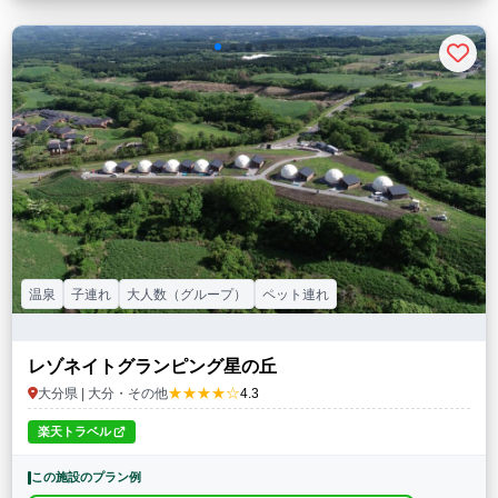
温泉
子連れ
大人数（グループ）
ペット連れ
レゾネイトグランピング星の丘
★★★★☆
大分県 | 大分・その他
4.3
楽天トラベル
この施設のプラン例