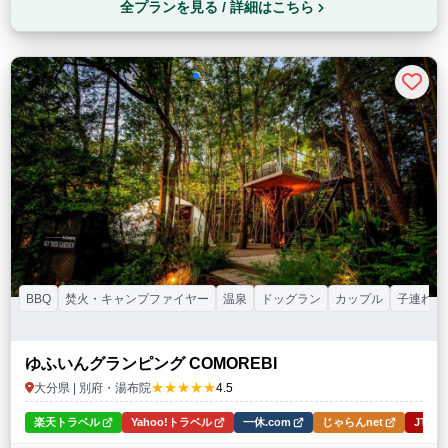
全プランを見る / 詳細はこちら
BBQ
焚火・キャンプファイヤー
温泉
ドッグラン
カップル
子連れ
ゆふいんグランピング COMOREBI
★★★★★
大分県 | 別府・湯布院
4.5
楽天トラベル
Yahoo!トラベル
一休.com
じゃらんnet
JTB