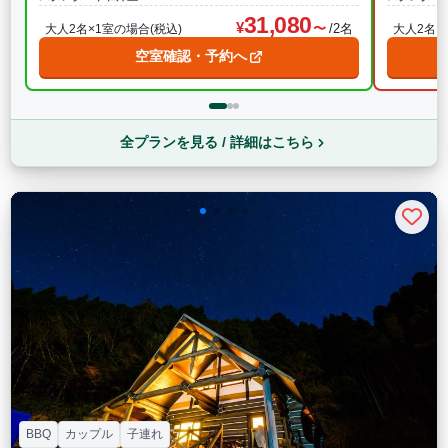
31,080
/2名
大人2名×1室の場合(税込)
大人2名×
空室確認・予約へ
全プランを見る / 詳細はこちら
BBQ
カップル
子連れ