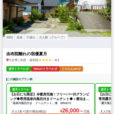
BBQ
温泉
子連れ
大人数（グループ）
由布院離れの宿優夏月
★★★★☆
大分県 | 別府・湯布院
4.1
楽天トラベル
Yahoo!トラベル
じゃらんnet
この施設のプラン例
楽天トラベル
楽天トラ
【お日にち限定】冷暖房完備！フリーバー付グランピ
【お日に
ング◆専用温泉内風呂付きドームテント◆＜素泊まり
専用露天
＞
「温泉内風呂付き ドームテント」湊 MINATO
「露天風呂付
26,000
/2名
大人2名×1室の場合(税込)
大人2名×