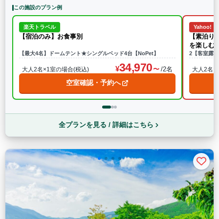
この施設のプラン例
楽天トラベル
Yahoo!
【宿泊のみ】お食事別
【素泊り
を楽しむ
【最大4名】ドームテント★シングルベッド4台【NoPet】
2【客室露天
34,970
/2名
大人2名×1室の場合(税込)
大人2名×
空室確認・予約へ
全プランを見る / 詳細はこちら