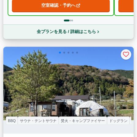
空室確認・予約へ
全プランを見る / 詳細はこちら
BBQ
サウナ・テントサウナ
焚火・キャンプファイヤー
ドッグラン
カ