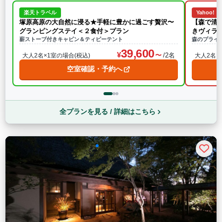
楽天トラベル
Yahoo!
塚原高原の大自然に浸る★手軽に豊かに過ごす贅沢〜
【森で清
グランピングステイ＜２食付＞プラン
きヴィラ
薪ストーブ付きキャビン＆ティピーテント
森のプライ
39,600
/2名
大人2名×1室の場合(税込)
大人2名×
空室確認・予約へ
全プランを見る / 詳細はこちら