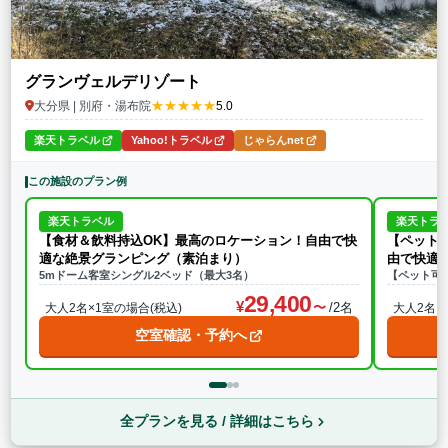
グランヴェルデリゾート
★★★★★
大分県 | 別府・湯布院
5.0
楽天トラベル
Yahoo!トラベル
じゃらんnet
この施設のプラン例
楽天トラベル
楽天トラ
【食材＆飲料持込OK】最高のロケーション！自由で快
【ペット
適な絶景グランピング（素泊まり）
由で快適
5mドーム客室シングル2ベッド（最大3名）
【ペット可
29,400
/2名
大人2名×1室の場合(税込)
大人2名×
空室確認・予約へ
全プランを見る / 詳細はこちら