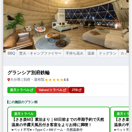
特徴・アクティビティ
サウナ・テントサウナ
焚火・キャンプファイヤー
手持ち花火
BBQ
温泉
プール
海水浴
ドッグラン
駅から徒歩15分以内
駅から送迎あり
この条件で再検索
条件をクリア
BBQ
焚火・キャンプファイヤー
手持ち花火
温泉
ドッグラン
カップ
グランシア別府鉄輪
★★★★★
大分県 | 別府・湯布院
4.6
楽天トラベル
Yahoo!トラベル
JTB
この施設のプラン例
楽天トラベル
楽天トラ
【さき楽60】素泊まり｜60日前までの早期予約で天然
【さき楽6
温泉の半露天風呂付き客室をよりお得に満喫！
温泉の半
■ペット不可■＜Type C＞6Mドーム・天然温泉付
■ペット不可