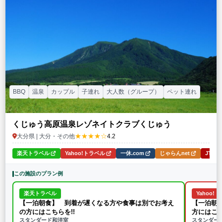
BBQ
温泉
カップル
子連れ
大人数（グループ）
ペット連れ
くじゅう高原温泉レゾネイトクラブくじゅう
★★★★☆
大分県 | 大分・その他
4.2
楽天トラベル
Yahoo!トラベル
一休.com
じゃらんnet
JTB
この施設のプラン例
楽天トラベル
Yahoo!
【一泊朝食】 到着が遅くなる方や食事は別でお考え
【一泊朝
の方にはこちらを!!
方にはこ
スタンダード和洋室
スタンダー