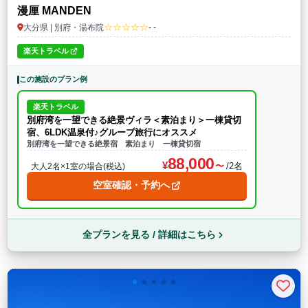
漫厘 MANDEN
☆☆☆☆☆
大分県 | 別府・湯布院
- -
楽天トラベル
この施設のプラン例
楽天トラベル
別府湾を一望できる絶景ヴィラ＜素泊まり＞一棟貸切
宿、6LDK温泉付♪グループ旅行にオススメ
別府湾を一望できる絶景宿 素泊まり 一棟貸切宿
88,000
/2名
大人2名×1室の場合(税込)
空室確認・予約へ
全プランを見る / 詳細はこちら