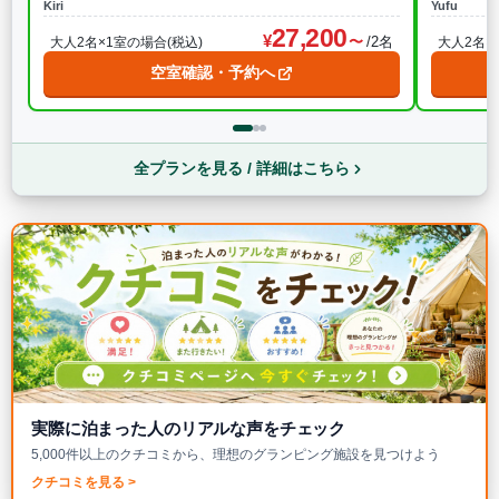
Kiri
Yufu
27,200
/2名
大人2名×1室の場合(税込)
大人2名×
空室確認・予約へ
全プランを見る / 詳細はこちら
実際に泊まった人のリアルな声をチェック
5,000件以上のクチコミから、理想のグランピング施設を見つけよう
クチコミを見る >