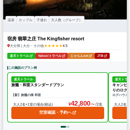
温泉
カップル
子連れ
大人数（グループ）
宿房 翡翠之庄 The Kingfisher resort
★★★★★
大分県 | 大分・その他
4.5
楽天トラベル
Yahoo!トラベル
じゃらんnet
JTB
この施設のプラン例
楽天トラベル
楽天トラ
旅籠・和室スタンダードプラン
キャンピ
りのログ
【新】旅籠の棟 和室
ログハウス
42,800
/2名
大人2名×1室の場合(税込)
大人2名×
空室確認・予約へ