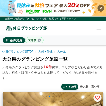
×
全国700施設からグランピングを比較・検索できる専門メディア
条件変更
大分県
休日グランピング部TOP
九州・沖縄
大分県
大分県
大分県のグランピング施設一覧
×
2
名
1
室
16件
大分県のグランピング施設を
掲載。
エリアやこだわり条件で絞り
込み、料金・設備・クチコミを比較して、ピッタリの施設を探せま
料金目安
※4名利用時の1名最安値
す。
~20,000円/人
20,001~39,999円/人
40,000円~/人
シチュエーション
おすすめ順
安い順
高い順
カップル
子連れ
大人数(グループ)
ペット連れ
施設タイプ
ドームテント
コットンテント
コテージ・ロッジ
バンガロー・キャビン
1組限定貸切