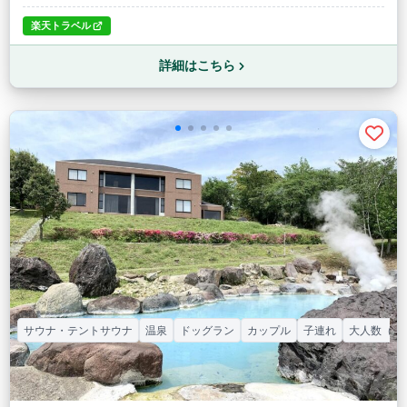
楽天トラベル
詳細はこちら
サウナ・テントサウナ
温泉
ドッグラン
カップル
子連れ
大人数（グ