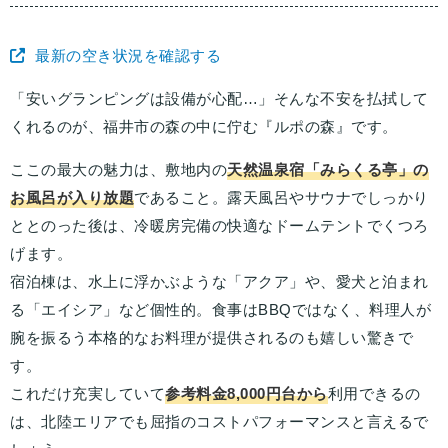
最新の空き状況を確認する
「安いグランピングは設備が心配…」そんな不安を払拭して
くれるのが、福井市の森の中に佇む『ルポの森』です。
ここの最大の魅力は、敷地内の
天然温泉宿「みらくる亭」の
お風呂が入り放題
であること。露天風呂やサウナでしっかり
ととのった後は、冷暖房完備の快適なドームテントでくつろ
げます。
宿泊棟は、水上に浮かぶような「アクア」や、愛犬と泊まれ
る「エイシア」など個性的。食事はBBQではなく、料理人が
腕を振るう本格的なお料理が提供されるのも嬉しい驚きで
す。
これだけ充実していて
参考料金8,000円台から
利用できるの
は、北陸エリアでも屈指のコストパフォーマンスと言えるで