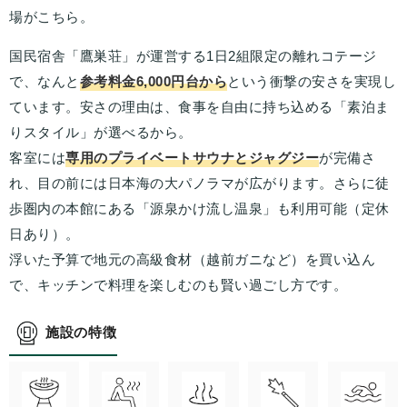
場がこちら。
国民宿舎「鷹巣荘」が運営する1日2組限定の離れコテージ
で、なんと
参考料金6,000円台から
という衝撃の安さを実現し
ています。安さの理由は、食事を自由に持ち込める「素泊ま
りスタイル」が選べるから。
客室には
専用のプライベートサウナとジャグジー
が完備さ
れ、目の前には日本海の大パノラマが広がります。さらに徒
歩圏内の本館にある「源泉かけ流し温泉」も利用可能（定休
日あり）。
浮いた予算で地元の高級食材（越前ガニなど）を買い込ん
で、キッチンで料理を楽しむのも賢い過ごし方です。
施設の特徴