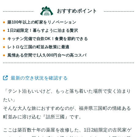
おすすめ
ポイント
築100年以上の町家をリノベーション
1日2組限定！暮らすように泊まる贅沢
キッチン完備で自炊OK！食費を節約できる
レトロな三国の町並み散策に最適
風情ある空間で1人9,000円台〜の高コスパ
最新の空き状況を確認する
「テント泊もいいけど、もっと落ち着いた場所で安く泊まり
たい」
そんな大人な旅におすすめなのが、福井県三国町の情緒ある
町並みに溶け込む『詰所三國』です。
ここは築百数十年の薬屋を改修した、1日2組限定の古民家ゲ