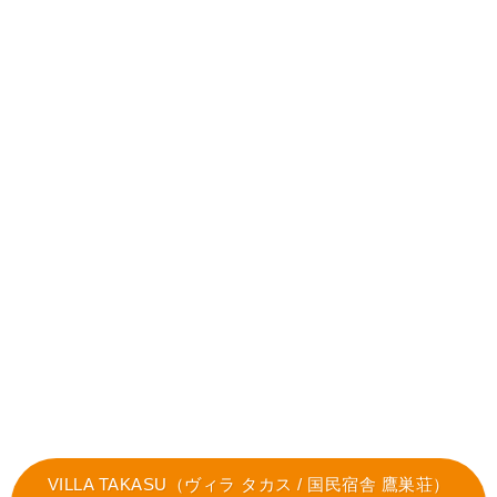
VILLA TAKASU（ヴィラ タカス / 国民宿舎 鷹巣荘）