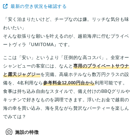
最新の空き状況を確認する
「安く泊まりたいけど、チープなのは嫌。リッチな気分も味
わいたい」
そんな欲張りな願いを叶えるのが、越前海岸に佇むプライベ
ートヴィラ『UMITOMA』です。
ここは「安い」というより「圧倒的な高コスパ」。全室オー
シャンビューの客室には、なんと
専用のプライベートサウナ
と露天ジャグジー
を完備。高級ホテルなら数万円クラスの設
備を、4名利用なら
参考料金12,000円台から
利用可能です。
食事は持ち込み自由なスタイルで、備え付けのBBQグリルや
キッチンで好きなものを調理できます。浮いたお金で越前の
海の幸を買い込み、海を見ながら贅沢なパーティーを楽しん
でみては？
施設の特徴