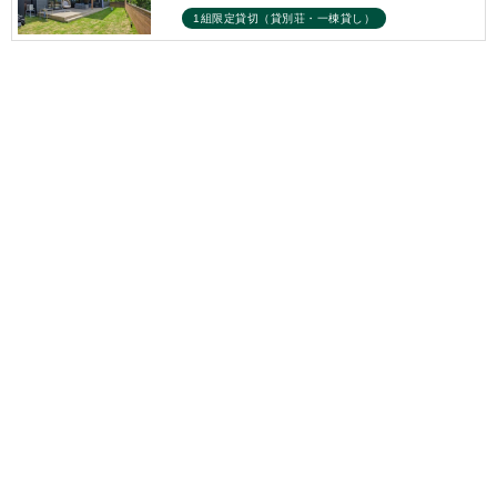
1組限定貸切（貸別荘・一棟貸し）