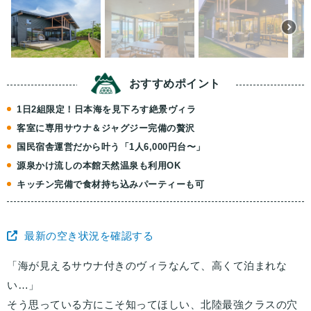
おすすめ
ポイント
1日2組限定！日本海を見下ろす絶景ヴィラ
客室に専用サウナ＆ジャグジー完備の贅沢
国民宿舎運営だから叶う「1人6,000円台〜」
源泉かけ流しの本館天然温泉も利用OK
キッチン完備で食材持ち込みパーティーも可
最新の空き状況を確認する
「海が見えるサウナ付きのヴィラなんて、高くて泊まれな
い…」
そう思っている方にこそ知ってほしい、北陸最強クラスの穴