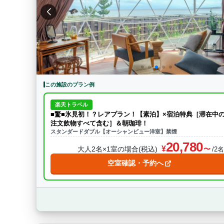
特徴・アクティビティ
サウナ・テントサウ
BBQ
駅から徒歩15分以内
駅か
条件をクリア
この施設のプラン例
楽天トラベル
■驚■氷見初！？レアプラン！【素泊】×宿泊特典［滞在中
注文飲物すべて含む］＆朝珈琲！
スタンダードダブル【オーシャンビュー洋室】禁煙
20,780
大人2名×1室の場合(税込)
/2
空室確認・予約へ