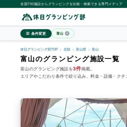
全国700施設からグランピングを比較・検索できる専門メディア
条件変更
富山
休日グランピング部TOP
北陸
富山県
富山
富山
富山のグランピング施設一覧
3件
富山のグランピング施設を
掲載。
エリアやこだわり条件で絞り込み、料金・設備・クチ
料金目安
※4名利用時の1名最安値
~20,000円/人
20,001~39,
シチュエーション
カップル
子連れ
大人
施設タイプ
ドームテント
コットンテ