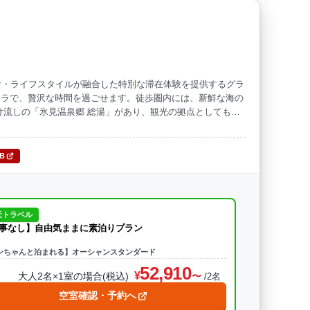
・食・ライフスタイルが融合した特別な滞在体験を提供するグラ
ィラで、贅沢な時間を過ごせます。徒歩圏内には、新鮮な海の
け流しの「氷見温泉郷 総湯」があり、観光の拠点としても最
氷見の魅力を存分に楽しめます。
TB
天トラベル
事なし】自由気ままに素泊りプラン
ンちゃんと泊まれる】オーシャンスタンダード
52,910
大人2名×1室の場合(税込)
/2名
空室確認・予約へ