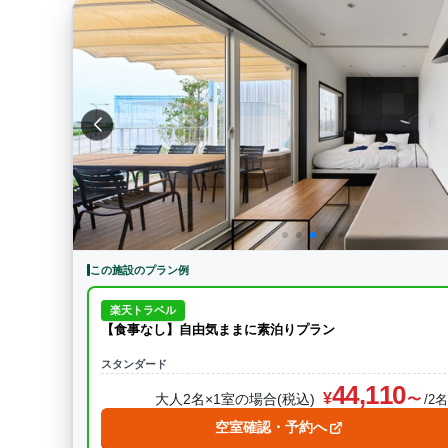
この施設のプラン例
楽天トラベル
【食事なし】自由気ままに素泊りプラン
スタンダード
44,110
大人2名×1室の場合(税込)
/2
空室確認・予約へ