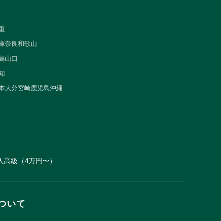
重
庫
奈良
和歌山
島
山口
知
本
大分
宮崎
鹿児島
沖縄
人
高級（4万円〜）
ついて