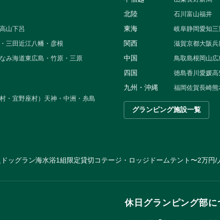
北陸
石川
富山
福井
東海
高山
下呂
岐阜
静岡
愛知
三
関西
・三田
近江八幡・彦根
滋賀
京都
大阪
兵
中国
なみ海道
東広島・竹原・三原
鳥取
島根
岡山
広
四国
徳島
香川
愛媛
高
九州・沖縄
福岡
佐賀
長崎
熊
村・宜野座村）
天神・中洲・糸島
グランピング施設一覧
火
ドッグラン
海水浴
1組限定貸切
コテージ・ロッジ
ドームテント
〜2万円/
休日グランピング部に