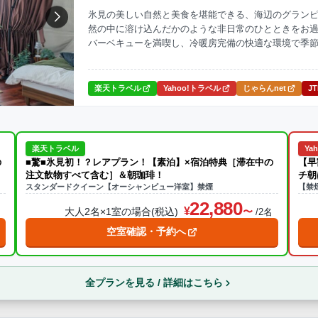
氷見の美しい自然と美食を堪能できる、海辺のグラン
然の中に溶け込んだかのような非日常のひとときをお
ナ
焚火・キャンプファイヤー
手持ち花火
温泉
プール
バーベキューを満喫し、冷暖房完備の快適な環境で季
トドア体験が叶います。
ら送迎あり
楽天トラベル
Yahoo!トラベル
じゃらんnet
J
この条件で再検索
楽天トラベル
Ya
の
■驚■氷見初！？レアプラン！【素泊】×宿泊特典［滞在中の
【早
注文飲物すべて含む］＆朝珈琲！
チ朝
スタンダードクイーン【オーシャンビュー洋室】禁煙
【禁
22,880
大人2名×1室の場合(税込)
名
/2名
空室確認・予約へ
全プランを見る / 詳細はこちら