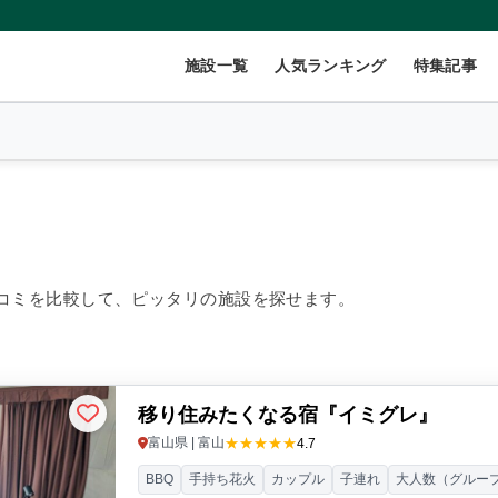
施設一覧
人気ランキング
特集記事
2
名
×
1
室
コミを比較して、ピッタリの施設を探せます。
999円/人
40,000円~/人
移り住みたくなる宿『イミグレ』
数(グループ)
ペット連れ
★★★★★
富山県 | 富山
4.7
BBQ
手持ち花火
カップル
子連れ
大人数（グルー
ント
コテージ・ロッジ
バンガロー・キャビン
1組限定貸切