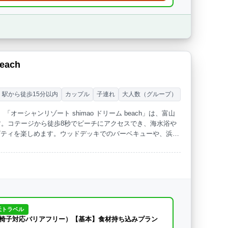
ach
駅から徒歩15分以内
カップル
子連れ
大人数（グループ）
ーシャンリゾート shimao ドリーム beach」は、富山
す。コテージから徒歩8秒でビーチにアクセスでき、海水浴や
ビティを楽しめます。ウッドデッキでのバーベキューや、浜辺
カップルで特別な時間をお過ごしいただけます。JR島尾駅
天トラベル
椅子対応バリアフリー）【基本】食材持ち込みプラン