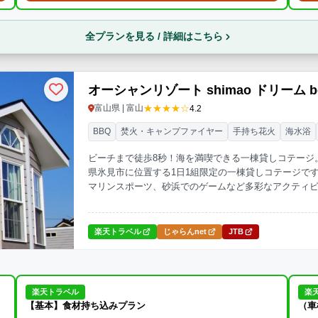
全プランを見る / 詳細はこちら
オーシャンリゾート shimao ドリーム be
★★★★☆
富山県 | 富山
4.2
BBQ
焚火・キャンプファイヤー
手持ち花火
海水浴
ビーチまで徒歩8秒！海を満喫できる一棟貸しコテージ。「オ
県氷見市に位置する1日1組限定の一棟貸しコテージで
マリンスポーツ、砂浜でのゲームなど多彩なアクティ
での手持ち花火・キャンプファイヤーも可能で、家族や
から徒歩約5分とアクセスも良好です。
楽天トラベル
じゃらんnet
JTB
楽天トラベル
楽
【基本】食材持ち込みプラン
（車