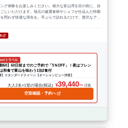
ピング体験をお楽しみください。雄大な富山湾を目の前に、自
過ごしいただけます。地元の厳選食材やシェフが仕込んだ特製
海水浴
ドッグラン
節を問わず快適な滞在を。手ぶらで訪れるだけで、贅沢なアウ
TB
hoo!トラベル
割60】60日前までのご予約で「5％OFF」！夜はフレン
は和食で富山を味わう1泊2食付
煙】スタンダードクイーン【オーシャンビュー洋室】
39,440
大人2名×1室の場合(税込)
/2名
空室確認・予約へ