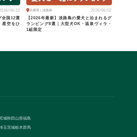
2026/06/22
2026/06/02
兵庫県 | 淡路島
関東
グ全国12選
【2026年最新】淡路島の愛犬と泊まれるグ
【202
・星空をひ
ランピング8選｜大型犬OK・温泉ヴィラ・
秩父・温
宿
1組限定
宮城
秋田
山形
福島
埼玉
茨城
栃木
群馬