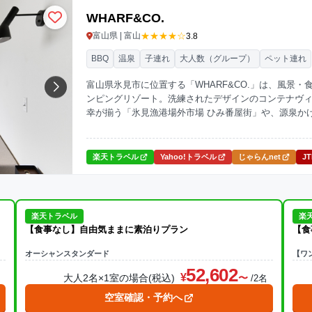
WHARF&CO.
★★★★☆
富山県 | 富山
3.8
BBQ
温泉
子連れ
大人数（グループ）
ペット連れ
富山県氷見市に位置する「WHARF&CO.」は、風景
ンピングリゾート。洗練されたデザインのコンテナヴ
幸が揃う「氷見漁港場外市場 ひみ番屋街」や、源泉か
適。愛車とともに宿泊できるユニークなスタイルで、
楽天トラベル
Yahoo!トラベル
じゃらんnet
J
楽天トラベル
楽
【食事なし】自由気ままに素泊りプラン
【食
オーシャンスタンダード
【ワ
52,602
大人2名×1室の場合(税込)
名
/2名
空室確認・予約へ