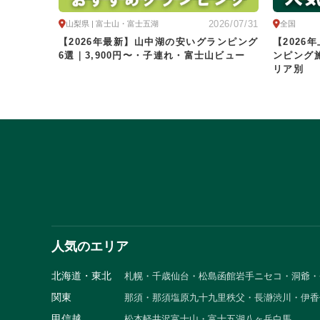
2026/07/31
山梨県 | 富士山・富士五湖
全国
【2026年最新】山中湖の安いグランピング
【202
6選｜3,900円〜・子連れ・富士山ビュー
ンピング
リア別
人気のエリア
北海道・東北
札幌・千歳
仙台・松島
函館
岩手
ニセコ・洞爺・
関東
那須・那須塩原
九十九里
秩父・長瀞
渋川・伊香
甲信越
松本
軽井沢
富士山・富士五湖
八ヶ岳
白馬