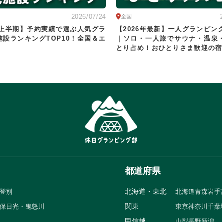
2026/07/24
全国
6年上半期】予約実績で選ぶ人気グラ
【2026年最新】一人グランピン
施設ランキングTOP10！全国＆エ
｜ソロ・一人旅でサウナ・温泉
とり占め！おひとりさま歓迎の
都道府県
北海道・東北
登別
北海道
青森
岩手
関東
保
日光・鬼怒川
東京
神奈川
千葉
甲信越
山梨
長野
新潟