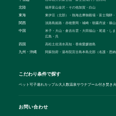
北陸
福井
富山
金沢・その他
加賀・白山
東海
東伊豆（北部）・熱海
志摩
御殿場・富士
飛騨・
関西
淡路島
姫路・赤穂
豊岡・城崎・朝霧
丹波・篠山
中国
米子・大山・倉吉
出雲・大田
福山・尾道・しま
広島・呉
四国
高松
土佐清水
高知・香南
愛媛
徳島
九州・沖縄
阿蘇
別府・湯布院
宮古島
本島北部（名護・恩納
こだわり条件で探す
ペット可
子連れ
カップル
大人数
温泉
サウナ
プール付き
焚き
お問い合わせ