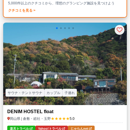
5,000件以上のクチコミから、理想のグランピング施設を見つけよう
クチコミを見る >
サウナ・テントサウナ
カップル
子連れ
DENIM HOSTEL float
★★★★★
岡山県 | 倉敷・総社・玉野
5.0
楽天トラベル
Yahoo!トラベル
じゃらんnet