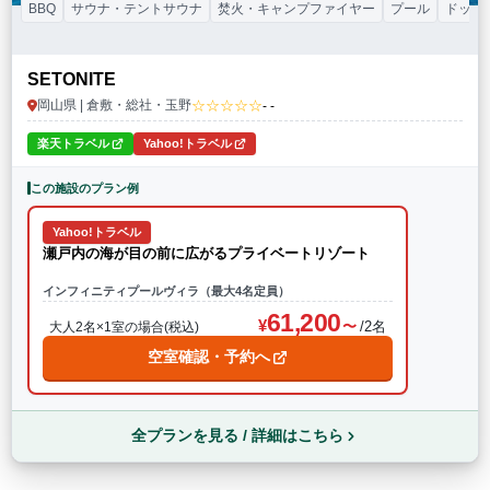
BBQ
サウナ・テントサウナ
焚火・キャンプファイヤー
プール
ドッグ
SETONITE
☆☆☆☆☆
岡山県 | 倉敷・総社・玉野
- -
楽天トラベル
Yahoo!トラベル
この施設のプラン例
Yahoo!トラベル
瀬戸内の海が目の前に広がるプライベートリゾート
インフィニティプールヴィラ（最大4名定員）
61,200
/2名
大人2名×1室の場合(税込)
空室確認・予約へ
全プランを見る / 詳細はこちら