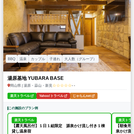
BBQ
温泉
カップル
子連れ
大人数（グループ）
湯原基地 YUBARA BASE
☆☆☆☆☆
岡山県 | 湯原・蒜山・新見
- -
楽天トラベル
Yahoo!トラベル
じゃらんnet
この施設のプラン例
楽天トラベル
楽天トラ
【露天風呂付】１日１組限定 源泉かけ流し付き１棟
【朝食用
貸し温泉宿
泉かけ流