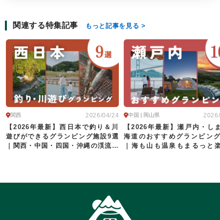
関連する特集記事
もっと記事を見る
2026/04/24
2026
関西
中国 | 岡山県
【2026年最新】西日本で釣り＆川
【2026年最新】瀬戸内・し
遊びができるグランピング施設9選
海道のおすすめグランピング
｜関西・中国・四国・沖縄の渓流〜
｜海も山も温泉もまるっと
海釣りまで
る!