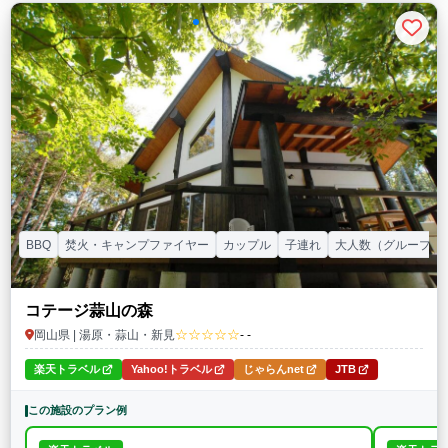
BBQ
焚火・キャンプファイヤー
カップル
子連れ
大人数（グループ）
コテージ蒜山の森
☆☆☆☆☆
岡山県 | 湯原・蒜山・新見
- -
楽天トラベル
Yahoo!トラベル
じゃらんnet
JTB
この施設のプラン例