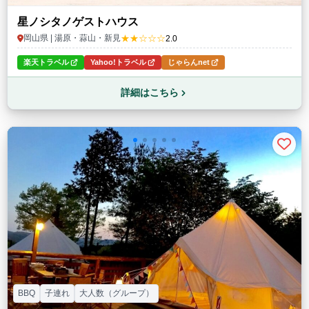
星ノシタノゲストハウス
★★☆☆☆
岡山県 | 湯原・蒜山・新見
2.0
楽天トラベル
Yahoo!トラベル
じゃらんnet
詳細はこちら
BBQ
子連れ
大人数（グループ）