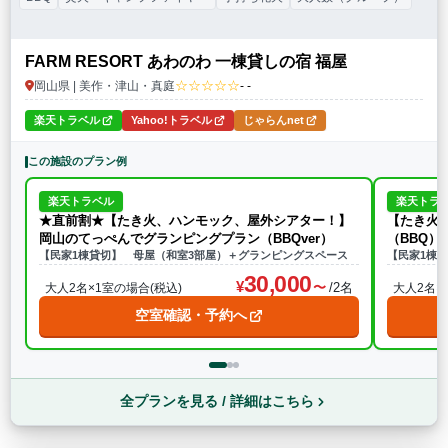
FARM RESORT あわのわ 一棟貸しの宿 福屋
☆☆☆☆☆
岡山県 | 美作・津山・真庭
- -
楽天トラベル
Yahoo!トラベル
じゃらんnet
この施設のプラン例
楽天トラベル
楽天トラ
★直前割★【たき火、ハンモック、屋外シアター！】
【たき火
岡山のてっぺんでグランピングプラン（BBQver）
（BBQ）
【民家1棟貸切】 母屋（和室3部屋）＋グランピングスペース
【民家1棟
30,000
/2名
大人2名×1室の場合(税込)
大人2名×
空室確認・予約へ
全プランを見る / 詳細はこちら