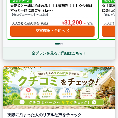
楽天トラベル
楽天トラ
☆愛犬と一緒に泊まれる！【１頭無料！！】☆今日は
☆【基本
ずっと一緒に過ごそうね〜♪
に楽しめ
【角ログコテージ】〜11名様
【角ログコ
31,200
/2名
大人2名×1室の場合(税込)
大人2名×
空室確認・予約へ
全プランを見る / 詳細はこちら
実際に泊まった人のリアルな声をチェック