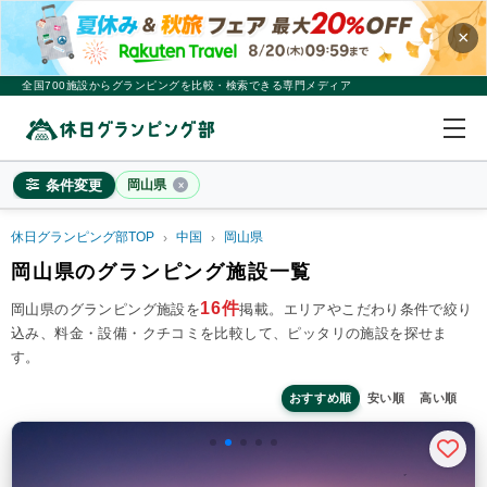
×
全国700施設からグランピングを比較・検索できる専門メディア
条件変更
岡山県
休日グランピング部TOP
中国
岡山県
岡山県
岡山県のグランピング施設一覧
×
2
名
1
室
16件
岡山県のグランピング施設を
掲載。
エリアやこだわり条件で絞り
込み、料金・設備・クチコミを比較して、ピッタリの施設を探せま
料金目安
※4名利用時の1名最安値
す。
~20,000円/人
20,001~39,999円/人
40,000円~/人
シチュエーション
おすすめ順
安い順
高い順
カップル
子連れ
大人数(グループ)
ペット連れ
施設タイプ
ドームテント
コットンテント
コテージ・ロッジ
バンガロー・キャビン
1組限定貸切