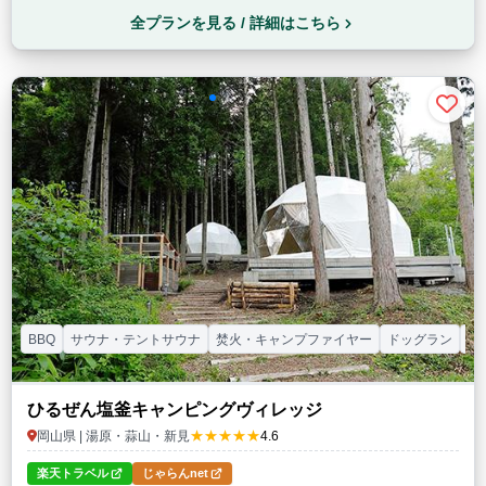
全プランを見る / 詳細はこちら
BBQ
サウナ・テントサウナ
焚火・キャンプファイヤー
ドッグラン
子
ひるぜん塩釜キャンピングヴィレッジ
★★★★★
岡山県 | 湯原・蒜山・新見
4.6
楽天トラベル
じゃらんnet