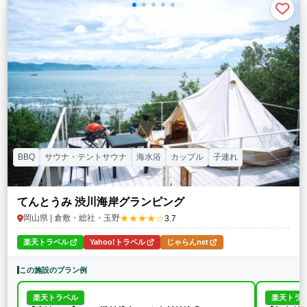
BBQ
サウナ・テントサウナ
海水浴
カップル
子連れ
てんとうみ 渋川海岸グランピング
★★★★☆
岡山県 | 倉敷・総社・玉野
3.7
楽天トラベル
Yahoo!トラベル
じゃらんnet
この施設のプラン例
楽天トラベル
楽天トラ