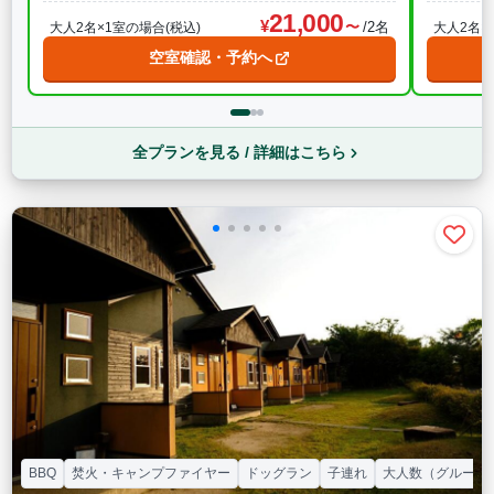
21,000
/2名
大人2名×1室の場合(税込)
大人2名×
空室確認・予約へ
全プランを見る / 詳細はこちら
BBQ
焚火・キャンプファイヤー
ドッグラン
子連れ
大人数（グループ