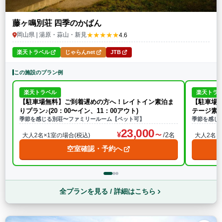
藤ヶ鳴別荘 四季のかばん
★★★★★
岡山県 | 湯原・蒜山・新見
4.6
楽天トラベル
じゃらんnet
JTB
この施設のプラン例
楽天トラベル
楽天トラ
【駐車場無料】ご到着遅めの方へ！レイトイン素泊ま
【駐車場
りプラン♪(20：00〜イン、11：00アウト)
テージ素
季節を感じる別荘〜ファミリールーム【ペット可】
季節を感じ
23,000
/2名
大人2名×1室の場合(税込)
大人2名×
空室確認・予約へ
全プランを見る / 詳細はこちら