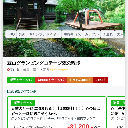
BBQ
焚火・キャンプファイヤー
手持ち花火
カップル
子連れ
大人数
蒜山グランピングコテージ森の散歩
☆☆☆☆☆
岡山県 | 湯原・蒜山・新見
- -
楽天トラベル
Yahoo!トラベル
じゃらんnet
JTB
この施設のプラン例
楽天トラベル
楽天トラ
☆愛犬と一緒に泊まれる！【１頭無料！！】☆今日は
☆【基本
ずっと一緒に過ごそうね〜♪
に楽しめ
グランピングコテージ【cabin】BBQデッキ・室内ブランコ
グランピング
31,200
/2名
大人2名×1室の場合(税込)
大人2名×