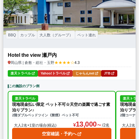
BBQ
カップル
大人数（グループ）
ペット連れ
Hotel the view 瀬戸内
★★★★☆
岡山県 | 倉敷・総社・玉野
4.3
楽天トラベル
Yahoo!トラベル
じゃらんnet
JTB
この施設のプラン例
楽天トラベル
楽天トラ
現地現金払い限定 ペット不可☆天空の楽園で過ごす素
現地現金
泊りプラン♪
泊りプラン
2階ダブルベッドツイン《禁煙》ペット不可
2階コーナ
13,000
/2名
大人2名×1室の場合(税込)
大人2名×
空室確認・予約へ