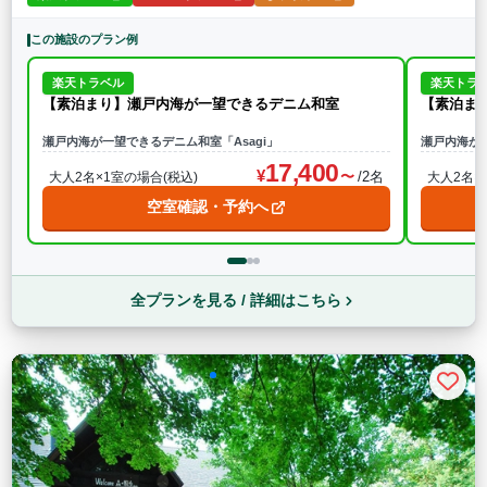
この施設のプラン例
楽天トラベル
楽天トラ
【素泊まり】瀬戸内海が一望できるデニム和室
【素泊ま
瀬戸内海が一望できるデニム和室「Asagi」
瀬戸内海が一
17,400
/2名
大人2名×1室の場合(税込)
大人2名×
空室確認・予約へ
全プランを見る / 詳細はこちら