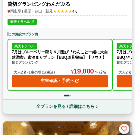
貸切グランピングわんだぶる
★★★★★
岡山県 | 湯原・蒜山・新見
4.6
楽天トラベル
この施設のプラン例
楽天トラベル
楽天トラ
7月はブルーベリー狩り＆川遊び『わんこと一緒に大自
7月はブ
然満喫』素泊まりプラン【BBQ道具完備】【サウナ】
BBQだワ
貸切グランピング
ナ】
貸切グラン
19,000
/2名
大人2名×1室の場合(税込)
大人2名×
空室確認・予約へ
全プランを見る / 詳細はこちら