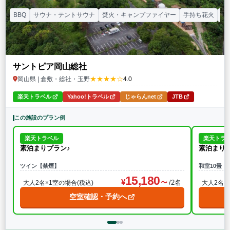
BBQ
サウナ・テントサウナ
焚火・キャンプファイヤー
手持ち花火
温
サントピア岡山総社
★★★★☆
岡山県 | 倉敷・総社・玉野
4.0
楽天トラベル
Yahoo!トラベル
じゃらんnet
JTB
この施設のプラン例
楽天トラベル
楽天トラ
素泊まりプラン♪
素泊まり
ツイン【禁煙】
和室10畳【
15,180
/2名
大人2名×1室の場合(税込)
大人2名×
空室確認・予約へ