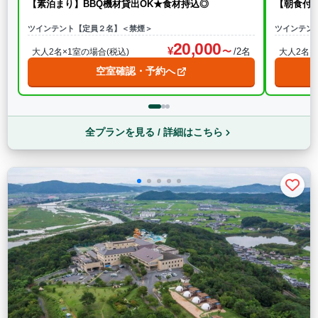
【素泊まり】BBQ機材貸出OK★食材持込◎
【朝食付
ツインテント【定員２名】＜禁煙＞
ツインテン
20,000
/2名
大人2名×1室の場合(税込)
大人2名×
空室確認・予約へ
全プランを見る / 詳細はこちら