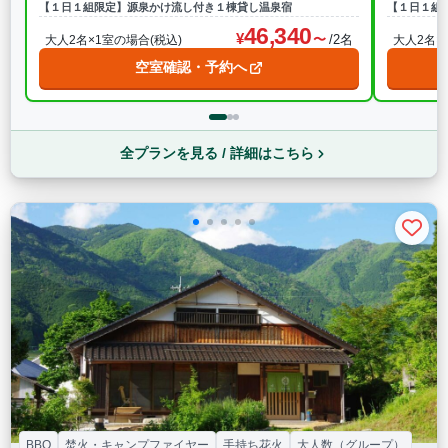
【１日１組限定】源泉かけ流し付き１棟貸し温泉宿
【１日１組
46,340
/2名
大人2名×1室の場合(税込)
大人2名×
空室確認・予約へ
全プランを見る / 詳細はこちら
BBQ
焚火・キャンプファイヤー
手持ち花火
大人数（グループ）