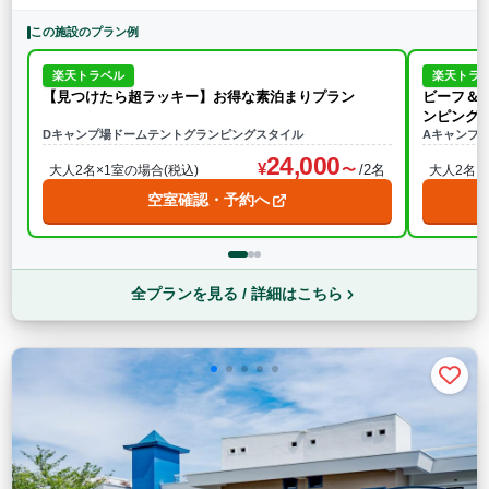
この施設のプラン例
楽天トラベル
楽天トラ
【見つけたら超ラッキー】お得な素泊まりプラン
ビーフ＆
ンピングプ
Dキャンプ場ドームテントグランピングスタイル
Aキャンプ
24,000
/2名
大人2名×1室の場合(税込)
大人2名×
空室確認・予約へ
全プランを見る / 詳細はこちら