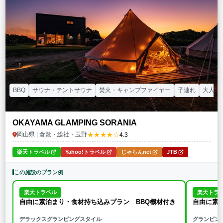
特徴・アクティビティ
サウナ・テントサウナ
焚火・キャンプファイヤー
手持ち花火
BBQ
温泉
プール
海水浴
ドッグラン
駅から徒歩15分以内
駅から送迎あり
この条件で再検索
条件をクリア
BBQ
サウナ・テントサウナ
焚火・キャンプファイヤー
子連れ
大人数
OKAYAMA GLAMPING SORANIA
★★★★☆
岡山県 | 倉敷・総社・玉野
4.3
楽天トラベル
Yahoo!トラベル
じゃらんnet
JTB
この施設のプラン例
楽天トラベル
楽天トラ
自由に素泊まり・食材持ち込みプラン BBQ機材付き
自由に素
デラックスグランピングスタイル
グランピン