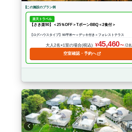
この施設のプラン例
楽天トラベル
【さき楽90】＜25％OFF＞TボーンBBQ＜2食付＞
【ログハウスタイプ】90平米〜＜デッキ付き＞フォレストテラス
45,460
大人2名×1室の場合(税込)
/2
空室確認・予約へ