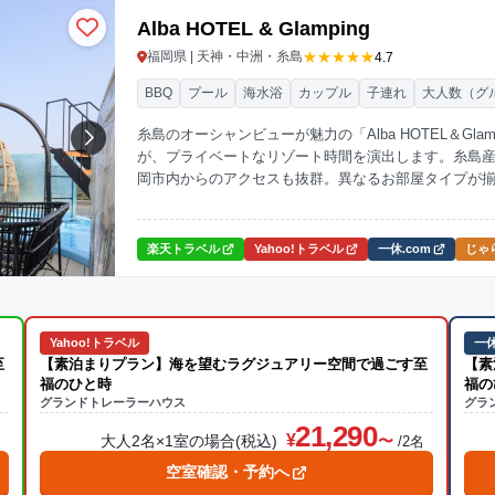
Alba HOTEL & Glamping
★★★★★
福岡県 | 天神・中洲・糸島
4.7
BBQ
プール
海水浴
カップル
子連れ
大人数（グ
糸島のオーシャンビューが魅力の「Alba HOTEL＆G
が、プライベートなリゾート時間を演出します。糸島産
岡市内からのアクセスも抜群。異なるお部屋タイプが
ください。
楽天トラベル
Yahoo!トラベル
一休.com
じゃら
Yahoo!トラベル
一休
至
【素泊まりプラン】海を望むラグジュアリー空間で過ごす至
【素
福のひと時
福の
グランドトレーラーハウス
グラ
21,290
大人2名×1室の場合(税込)
名
/2名
空室確認・予約へ