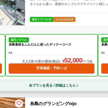
タイルから選べ、家族やカップルでプライベート感た
した手ぶらで楽しめるバーベキューや、コーヒー焙煎
絶景のジャグジーでリラックスしたり、夜は満天の星
す。
楽天トラベル
じゃらんnet
楽天トラベル
楽
糸島食材をふんだんに使ったディナーコース
糸島
D4
D2
52,000
大人2名×1室の場合(税込)
名
/2名
空室確認・予約へ
全プランを見る / 詳細はこちら
糸島のグランピングnijo