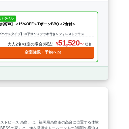
天トラベル
き楽30】＜15％OFF＞TボーンBBQ＜2食付＞
グハウスタイプ】90平米〜＜デッキ付き＞フォレストテラス
51,520
大人2名×1室の場合(税込)
/2名
空室確認・予約へ
ストピース 糸島」は、福岡県糸島市の高台に位置する体験
BESSの家」と、海を見渡すドームテントの2種類の宿泊ス