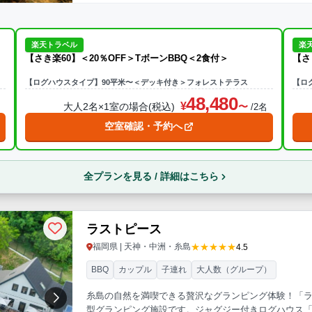
楽天トラベル
楽
【さき楽60】＜20％OFF＞TボーンBBQ＜2食付＞
【さ
【ログハウスタイプ】90平米〜＜デッキ付き＞フォレストテラス
【ロ
48,480
大人2名×1室の場合(税込)
名
/2名
空室確認・予約へ
全プランを見る / 詳細はこちら
ラストピース
★★★★★
福岡県 | 天神・中洲・糸島
4.5
BBQ
カップル
子連れ
大人数（グループ）
糸島の自然を満喫できる贅沢なグランピング体験！「ラ
型グランピング施設です。ジャグジー付きログハウス「