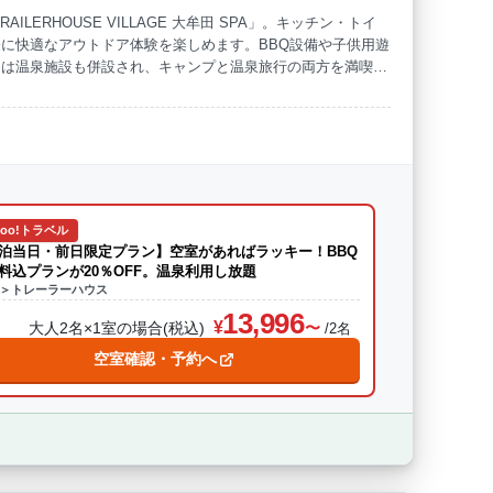
LERHOUSE VILLAGE 大牟田 SPA」。キッチン・トイ
に快適なアウトドア体験を楽しめます。BBQ設備や子供用遊
海水浴
ドッグラン
には温泉施設も併設され、キャンプと温泉旅行の両方を満喫。
を体験してみませんか？
hoo!トラベル
泊当日・前日限定プラン】空室があればラッキー！BBQ
料込プランが20％OFF。温泉利用し放題
m＞トレーラーハウス
13,996
大人2名×1室の場合(税込)
/2名
空室確認・予約へ