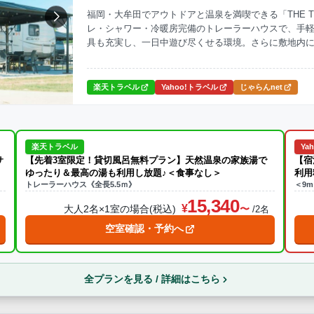
福岡・大牟田でアウトドアと温泉を満喫できる「THE TRAI
レ・シャワー・冷暖房完備のトレーラーハウスで、手軽
ナ
焚火・キャンプファイヤー
手持ち花火
温泉
プール
具も充実し、一日中遊び尽くせる環境。さらに敷地内
準備不要で気軽に楽しめる、新しいキャンプスタイル
ら送迎あり
楽天トラベル
Yahoo!トラベル
じゃらんnet
この条件で再検索
楽天トラベル
Ya
サ
【先着3室限定！貸切風呂無料プラン】天然温泉の家族湯で
【宿
ゆったり＆最高の湯も利用し放題♪＜食事なし＞
利用
トレーラーハウス《全長5.5ｍ》
＜9
15,340
大人2名×1室の場合(税込)
名
/2名
空室確認・予約へ
全プランを見る / 詳細はこちら