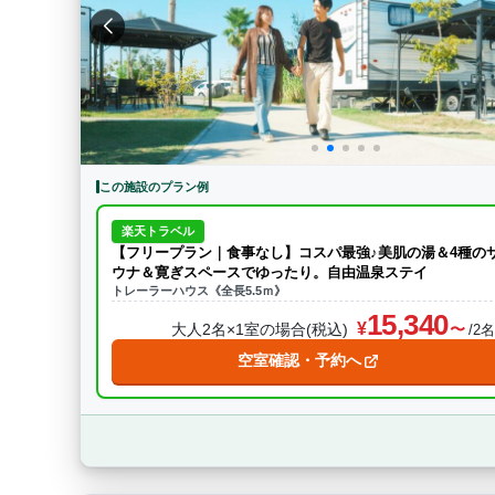
特徴・アクティビティ
サウナ・テントサウ
BBQ
駅から徒歩15分以内
駅か
条件をクリア
この施設のプラン例
楽天トラベル
【フリープラン｜食事なし】コスパ最強♪美肌の湯＆4種の
ウナ＆寛ぎスペースでゆったり。自由温泉ステイ
トレーラーハウス《全長5.5ｍ》
15,340
大人2名×1室の場合(税込)
/2
空室確認・予約へ