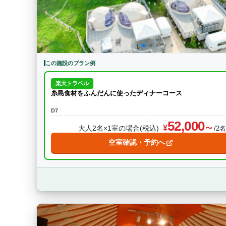
この施設のプラン例
楽天トラベル
糸島食材をふんだんに使ったディナーコース
D7
52,000
大人2名×1室の場合(税込)
/2
空室確認・予約へ