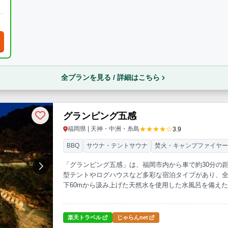
名
全プランを見る / 詳細はこちら
グランピング五感
★★★★☆
福岡県 | 天神・中洲・糸島
3.9
BBQ
サウナ・テントサウナ
焚火・キャンプファイヤ
「グランピング五感」は、福岡市内から車で約30分の
型テントやログハウスなど多彩な宿泊タイプがあり、
下60mから汲み上げた天然水を使用した水風呂を備え
など、設備も充実。五感を満たす贅沢な時間をお楽し
楽天トラベル
じゃらんnet