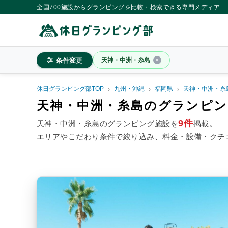
全国700施設からグランピングを比較・検索できる専門メディア
条件変更
天神・中洲・糸島
休日グランピング部TOP
九州・沖縄
福岡県
天神・中洲・糸
天神・中洲・糸島
天神・中洲・糸島のグランピン
9件
天神・中洲・糸島のグランピング施設を
掲載。
エリアやこだわり条件で絞り込み、料金・設備・クチ
料金目安
※4名利用時の1名最安値
~20,000円/人
20,001~39,
シチュエーション
カップル
子連れ
大人
施設タイプ
ドームテント
コットンテ