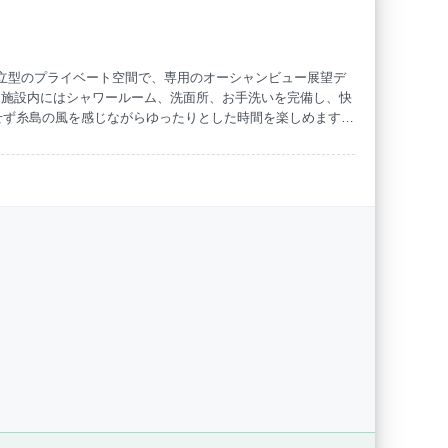
独立型のプライベート空間で、専用のオーシャンビュー展望デ
。施設内にはシャワールーム、洗面所、お手洗いを完備し、快
せず糸島の風を感じながらゆったりとした時間を楽しめます。
分でアクセス可能。冬にはこたつでぬくもりを感じながら、
。