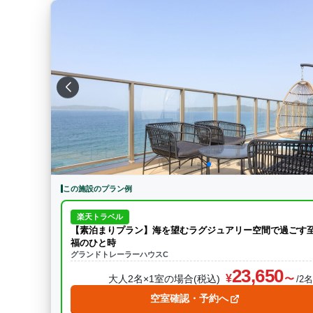
この施設のプラン例
楽天トラベル
【素泊まりプラン】海を望むラグジュアリー空間で過ごす
福のひと時
グランドトレーラーハウスC
23,650
大人2名×1室の場合(税込)
/2
空室確認・予約へ