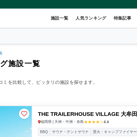
施設一覧
人気ランキング
特集記事
島
グ施設一覧
2
名
×
1
室
コミを比較して、ピッタリの施設を探せます。
999円/人
40,000円~/人
THE TRAILERHOUSE VILLAGE 大牟田
数(グループ)
ペット連れ
★★★★☆
福岡県 | 天神・中洲・糸島
4.4
BBQ
サウナ・テントサウナ
焚火・キャンプファイヤ
ント
コテージ・ロッジ
バンガロー・キャビン
1組限定貸切