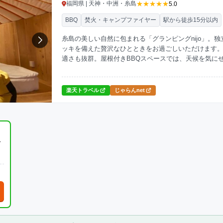
★★★★★
福岡県 | 天神・中洲・糸島
5.0
BBQ
焚火・キャンプファイヤー
駅から徒歩15分以内
糸島の美しい自然に包まれる「グランピングnijo」。
ッキを備えた贅沢なひとときをお過ごしいただけます
適さも抜群。屋根付きBBQスペースでは、天候を気に
近くには観光名所「鳴き砂海岸」姉子浜があり、徒歩4
焚火スペースで自然との調和を楽しむこともできます
楽天トラベル
じゃらんnet
冷
名