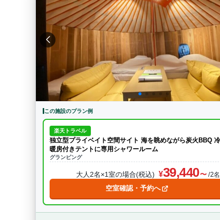
この施設のプラン例
楽天トラベル
独立型プライベイト空間サイト 海を眺めながら炭火BBQ 
暖房付きテントに専用シャワールーム
グランピング
39,440
大人2名×1室の場合(税込)
/2
空室確認・予約へ