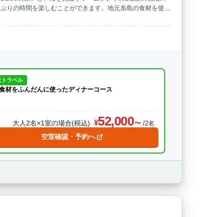
っぷりの時間を楽しむことができます。地元糸島の食材を使用
体験、キャンドル作りなどのクラフトアクティビティも充実。
空を眺めたりと、非日常を満喫できる特別な時間をお届けしま
天トラベル
食材をふんだんに使ったディナーコース
52,000
大人2名×1室の場合(税込)
/2名
空室確認・予約へ