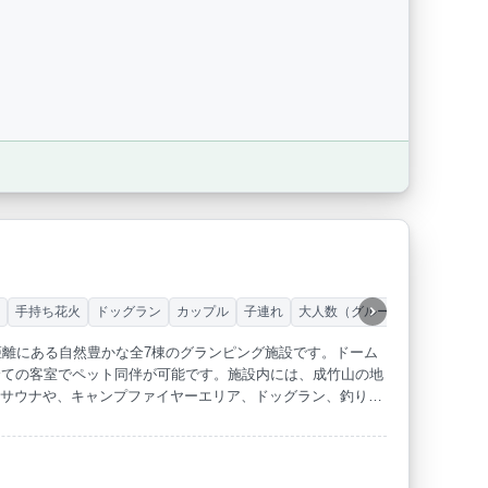
ー
手持ち花火
ドッグラン
カップル
子連れ
大人数（グループ）
ペット連
距離にある自然豊かな全7棟のグランピング施設です。ドーム
全ての客室でペット同伴が可能です。施設内には、成竹山の地
たサウナや、キャンプファイヤーエリア、ドッグラン、釣り堀
みいただけます。