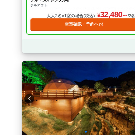
クル・SUPレンタル有
チルアウト
32,480
大人2名×1室の場合(税込)
/2
空室確認・予約へ