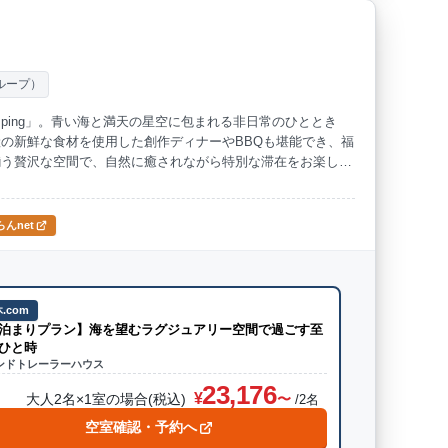
ループ）
lamping」。青い海と満天の星空に包まれる非日常のひととき
の新鮮な食材を使用した創作ディナーやBBQも堪能でき、福
揃う贅沢な空間で、自然に癒されながら特別な滞在をお楽しみ
んnet
.com
泊まりプラン】海を望むラグジュアリー空間で過ごす至
ひと時
ンドトレーラーハウス
23,176
大人2名×1室の場合(税込)
/2名
空室確認・予約へ