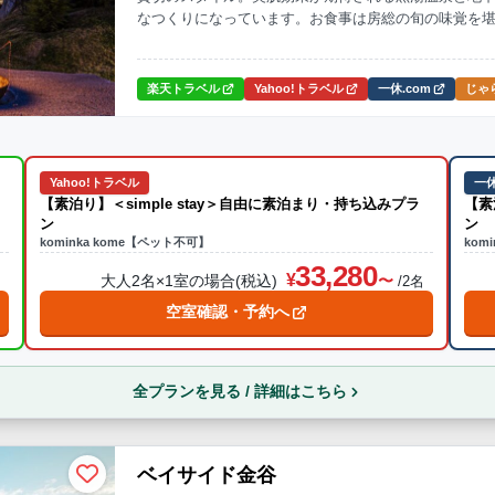
なつくりになっています。お食事は房総の旬の味覚を
溶け込む贅沢なひとときをお楽しみください。
楽天トラベル
Yahoo!トラベル
一休.com
じゃら
Yahoo!トラベル
一休
【素泊り】＜simple stay＞自由に素泊まり・持ち込みプラ
【素
ン
ン
kominka kome【ペット不可】
kom
33,280
大人2名×1室の場合(税込)
名
/2名
空室確認・予約へ
全プランを見る / 詳細はこちら
ベイサイド金谷