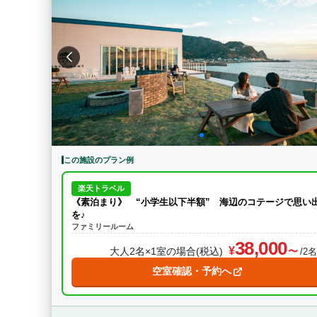
この施設のプラン例
楽天トラベル
《素泊まり》 “小学生以下半額” 海辺のコテージで思い
を♪
ファミリールーム
38,000
大人2名×1室の場合(税込)
/2
空室確認・予約へ