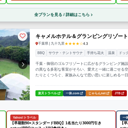
全プランを見る / 詳細はこちら
キャメルホテル＆グランピングリゾー
★★★★☆
千葉県 | 九十九里
4.3
BBQ
サウナ・テントサウナ
手持ち花火
温泉
ドッ
千葉・御宿のゴルフリゾートに広がるグランピング施
の異なる多彩な客室がそろい、愛犬と一緒に過ごせる
たりとくつろぐ、家族みんなで思い思いに楽しめる一
楽天トラベル
一休.com
じゃらんnet
JTB
Yahoo!トラベル
一休
【早期割90×スタンダードBBQ】1名当たり3000円引き
【早