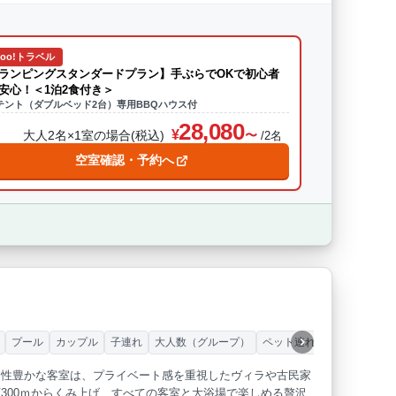
hoo!トラベル
ランピングスタンダードプラン】手ぶらでOKで初心者
安心！＜1泊2食付き＞
テント（ダブルベッド2台）専用BBQハウス付
28,080
大人2名×1室の場合(税込)
/2名
空室確認・予約へ
プール
カップル
子連れ
大人数（グループ）
ペット連れ
個性豊かな客室は、プライベート感を重視したヴィラや古民家
300ｍからくみ上げ、すべての客室と大浴場で楽しめる贅沢