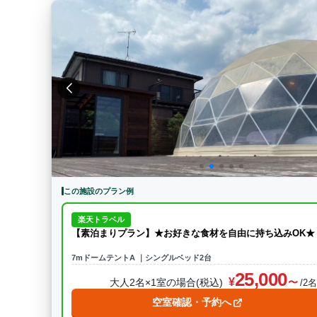
この施設のプラン例
楽天トラベル
【素泊まりプラン】★お好きな食材を自由に持ち込みOK★
7mドームテントA ｜シングルベッド2台
25,000
大人2名×1室の場合(税込)
/2
空室確認・予約へ