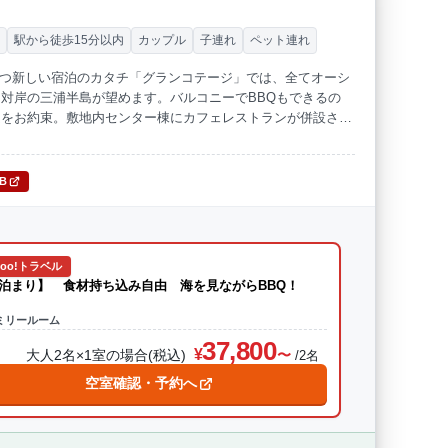
ー
駅から徒歩15分以内
カップル
子連れ
ペット連れ
滞在かつ新しい宿泊のカタチ「グランコテージ」では、全てオーシ
対岸の三浦半島が望めます。バルコニーでBBQもできるの
ムをお約束。敷地内センター棟にカフェレストランが併設され
ただけます。
TB
hoo!トラベル
泊まり】 食材持ち込み自由 海を見ながらBBQ！
ミリールーム
37,800
大人2名×1室の場合(税込)
/2名
空室確認・予約へ