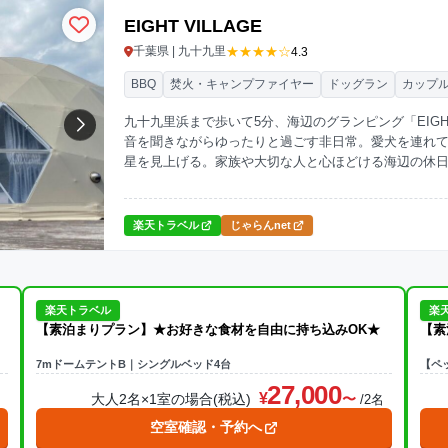
EIGHT VILLAGE
★★★★☆
千葉県 | 九十九里
4.3
BBQ
焚火・キャンプファイヤー
ドッグラン
カップ
九十九里浜まで歩いて5分、海辺のグランピング「EIGH
音を聞きながらゆったりと過ごす非日常。愛犬を連れ
星を見上げる。家族や大切な人と心ほどける海辺の休
楽天トラベル
じゃらんnet
楽天トラベル
楽
【素泊まりプラン】★お好きな食材を自由に持ち込みOK★
【素
7mドームテントB｜シングルベッド4台
【ペ
27,000
大人2名×1室の場合(税込)
名
/2名
空室確認・予約へ