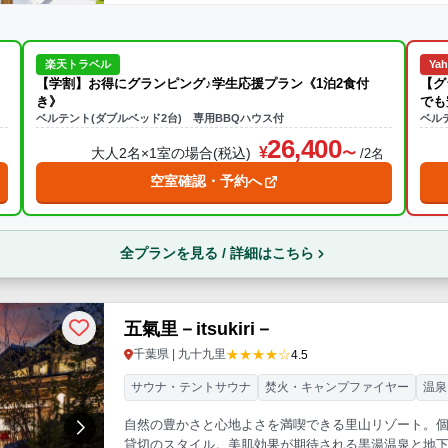
楽天トラベル
Ya
【学割】お得にグランピング♪学生応援プラン《1泊2食付
【グ
き》
でも
ベルテント(ダブルベッド2台) 専用BBQハウス付
ベル
26,400
大人2名×1室の場合(税込)
名
/2名
空室確認・予約へ
全プランを見る / 詳細はこちら
五氣里－itsukiri－
★★★★☆
千葉県 | 九十九里
4.5
サウナ・テントサウナ
焚火・キャンプファイヤー
温泉
自然の豊かさと心地よさを満喫できる里山リゾート。
貸切のスタイル。美肌効果が期待される黒湯温泉と地下