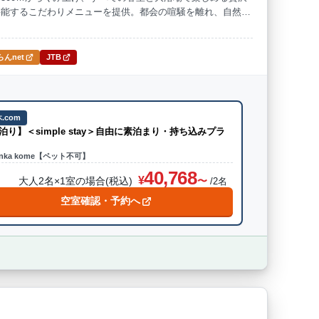
堪能するこだわりメニューを提供。都会の喧騒を離れ、自然に
んnet
JTB
.com
泊り】＜simple stay＞自由に素泊まり・持ち込みプラ
inka kome【ペット不可】
40,768
大人2名×1室の場合(税込)
/2名
空室確認・予約へ