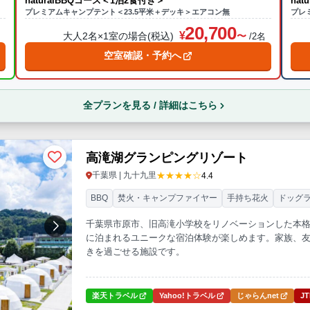
naturalBBQコース＜1泊2食付き＞
na
プレミアムキャンプテント＜23.5平米＋デッキ＞エアコン無
プレ
20,700
大人2名×1室の場合(税込)
名
/2名
空室確認・予約へ
全プランを見る / 詳細はこちら
高滝湖グランピングリゾート
★★★★☆
千葉県 | 九十九里
4.4
BBQ
焚火・キャンプファイヤー
手持ち花火
ドッグ
千葉県市原市、旧高滝小学校をリノベーションした本
に泊まれるユニークな宿泊体験が楽しめます。家族、
きを過ごせる施設です。
楽天トラベル
Yahoo!トラベル
じゃらんnet
J