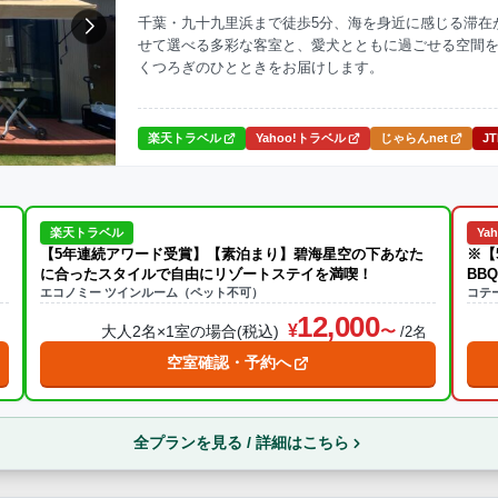
千葉・九十九里浜まで徒歩5分、海を身近に感じる滞在
せて選べる多彩な客室と、愛犬とともに過ごせる空間
ナ
焚火・キャンプファイヤー
手持ち花火
温泉
プール
くつろぎのひとときをお届けします。
ら送迎あり
楽天トラベル
Yahoo!トラベル
じゃらんnet
J
この条件で再検索
楽天トラベル
Ya
【5年連続アワード受賞】【素泊まり】碧海星空の下あなた
※【
に合ったスタイルで自由にリゾートステイを満喫！
BB
エコノミー ツインルーム（ペット不可）
コテ
12,000
大人2名×1室の場合(税込)
名
/2名
空室確認・予約へ
全プランを見る / 詳細はこちら