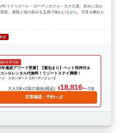
が叶うドゥカーレ・ガーデンホテル・九十九里。好みに合わ
を用意。潮風と地の恵みを五感で味わいながら、日常を離れた
海水浴
ドッグラン
TB
hoo!トラベル
5年連続アワード受賞】【素泊まり】ペット同伴代＆
Qコンロレンタル代無料！リゾートステイ満喫！
ージ スタンダード【ガーデンビュー】
18,816
大人2名×1室の場合(税込)
/2名
空室確認・予約へ