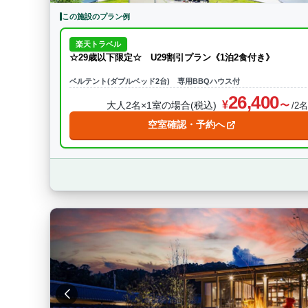
この施設のプラン例
楽天トラベル
☆29歳以下限定☆ U29割引プラン《1泊2食付き》
ベルテント(ダブルベッド2台) 専用BBQハウス付
26,400
大人2名×1室の場合(税込)
/2
空室確認・予約へ