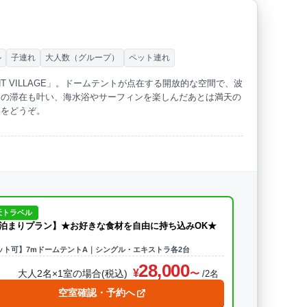
ル
子連れ
大人数（グループ）
ペット連れ
T VILLAGE」。ドームテントが点在する開放的な空間で、波
ての滞在も叶い、海水浴やサーフィンを楽しんだあとは満天の
日をどうぞ。
天トラベル
泊まりプラン】★お好きな食材を自由に持ち込みOK★
ット可】7mドームテントA｜シングル・エキストラ各2台
28,000
大人2名×1室の場合(税込)
/2名
空室確認・予約へ