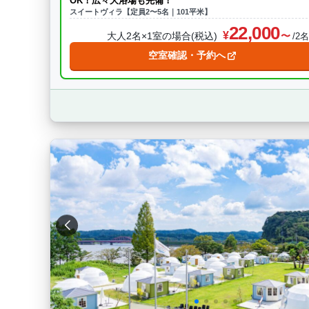
OK！広々大浴場も完備！
スイートヴィラ【定員2〜5名｜101平米】
22,000
大人2名×1室の場合(税込)
/2
空室確認・予約へ