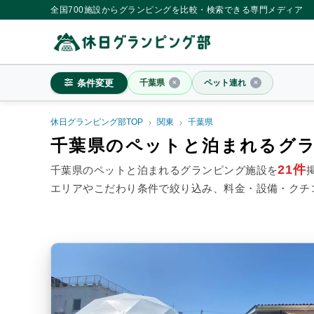
全国700施設からグランピングを比較・検索できる専門メディア
条件変更
千葉県
ペット連れ
休日グランピング部TOP
関東
千葉県
千葉県
千葉県のペットと泊まれるグ
21件
千葉県のペットと泊まれるグランピング施設を
エリアやこだわり条件で絞り込み、料金・設備・クチ
料金目安
※4名利用時の1名最安値
~20,000円/人
20,001~39,
シチュエーション
カップル
子連れ
大人
施設タイプ
ドームテント
コットンテ