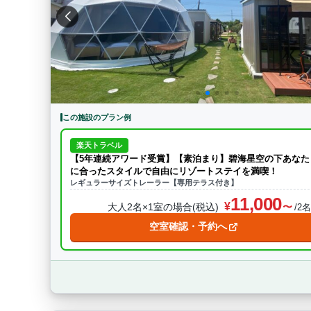
特徴・アクティビティ
サウナ・テントサウ
BBQ
駅から徒歩15分以内
駅か
条件をクリア
この施設のプラン例
楽天トラベル
【5年連続アワード受賞】【素泊まり】碧海星空の下あなた
に合ったスタイルで自由にリゾートステイを満喫！
レギュラーサイズトレーラー【専用テラス付き】
11,000
大人2名×1室の場合(税込)
/2
空室確認・予約へ