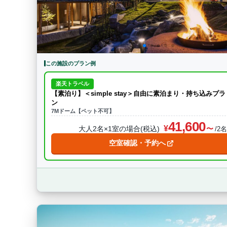
この施設のプラン例
楽天トラベル
【素泊り】＜simple stay＞自由に素泊まり・持ち込みプラ
ン
7Mドーム【ペット不可】
41,600
大人2名×1室の場合(税込)
/2
空室確認・予約へ