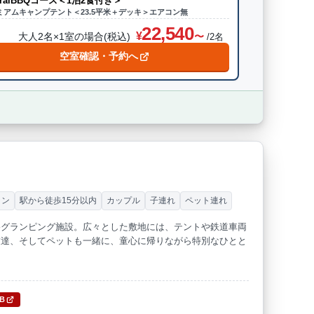
turalBBQコース＜1泊2食付き＞
ミアムキャンプテント＜23.5平米＋デッキ＞エアコン無
22,540
大人2名×1室の場合(税込)
/2名
空室確認・予約へ
ラン
駅から徒歩15分以内
カップル
子連れ
ペット連れ
格グランピング施設。広々とした敷地には、テントや鉄道車両
友達、そしてペットも一緒に、童心に帰りながら特別なひとと
TB