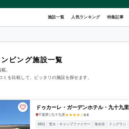
施設一覧
人気ランキング
特集記事
ランピング施設一覧
掲載。
2
名
×
1
室
コミを比較して、ピッタリの施設を探せます。
999円/人
40,000円~/人
ドゥカーレ・ガーデンホテル・九十九
数(グループ)
ペット連れ
★★★★☆
千葉県 | 九十九里
4.4
BBQ
焚火・キャンプファイヤー
海水浴
ドッグラン
ント
コテージ・ロッジ
バンガロー・キャビン
1組限定貸切