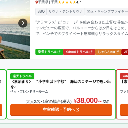
★★★★★
千葉県 | 千葉
4.7
BBQ
サウナ・テントサウナ
焚火・キャンプファイヤ
“グラマラス” と“コテージ” を組み合わせた上質な
ャンビューの客室で、バルコニーからは夕日をはじめ、
で、ベンチでのプライベート感満載なリラックスタイ
ており、地産地消食材を使用したメニューもご堪能い
楽天トラベル
Yahoo!トラベル
じゃらんnet
J
楽天トラベル
Ya
出
《素泊まり》 “小学生以下半額” 海辺のコテージで思い出
【素
を♪
ペットフレンドリールーム
ファ
38,000
大人2名×1室の場合(税込)
名
/2名
空室確認・予約へ