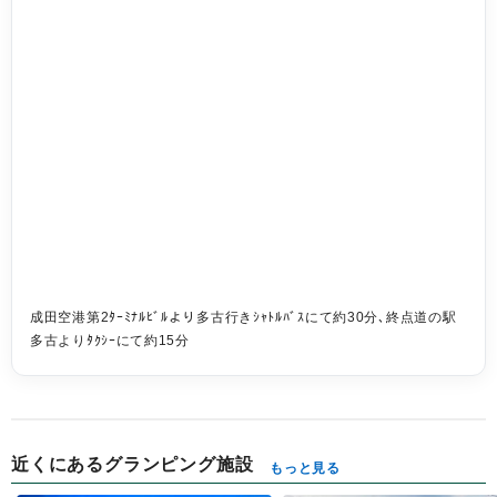
成田空港第2ﾀｰﾐﾅﾙﾋﾞﾙより多古行きｼｬﾄﾙﾊﾞｽにて約30分､終点道の駅
多古よりﾀｸｼｰにて約15分
近くにあるグランピング施設
もっと見る