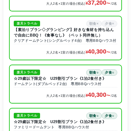
37,200
大人2名×1室の場合(税込)
/2名
朝食×
夕食×
楽天トラベル
【素泊りプラン◇グランピング】好きな食材を持ち込ん
で自由にBBQ！《食事なし》（ペット同伴無し）
クリアドームテント(シングルベッド4台) 専用BBQハウス付
40,300
大人2名×1室の場合(税込)
/2名
朝食○
夕食○
楽天トラベル
☆29歳以下限定☆ U29割引プラン《1泊2食付き》
ドームテント(ダブルベッド2台) 専用BBQハウス付
40,300
大人2名×1室の場合(税込)
/2名
朝食○
夕食○
楽天トラベル
☆29歳以下限定☆ U29割引プラン《1泊2食付き》
ファミリードームテント 専用BBQハウス付