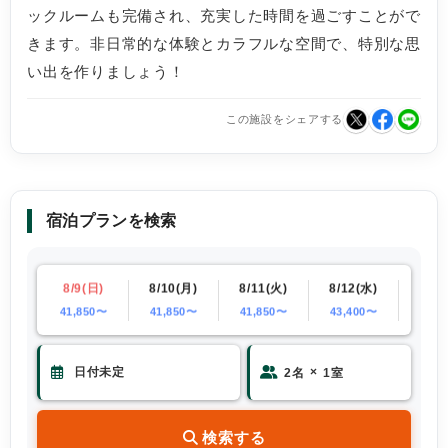
ックルームも完備され、充実した時間を過ごすことがで
きます。非日常的な体験とカラフルな空間で、特別な思
い出を作りましょう！
この施設をシェアする
宿泊プランを検索
(土)
8/9(日)
8/10(月)
8/11(火)
8/12(水)
8/13
50〜
41,850〜
41,850〜
41,850〜
43,400〜
×
×
2
名
1
室
検索する