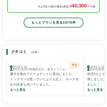
40,300
大人2名×1室の場合(税込)
/2名
もっとプランを見る
10
/
78
件
クチコミ
（16件）
5
2026.4.14
2026.3.22
[50代/女性] 情報提供元：楽天トラベル
[30代/女
愛犬を連れてドームテントに宿泊しました。
幼児3人と小
ドッグランが思っていたよりも広く、ホース付
用しました。
きの水道も付いていました。
ました！
テント内も清潔でした。
もっと見る
3歳児と2歳
もっと見る
サービスで置いてあった自分で焙煎するコーヒ
柵があったこ
ーが美味しかったです(気付いたら夢中で挽いて
供達も基本は
いました笑)。
た。