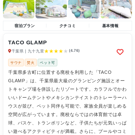
宿泊プラン
クチコミ
基本情報
TACO GLAMP
★
★
★
★
★
(4.76)
千葉県 | 九十九里
サウナ
焚火
ペット可
千葉県多古町に位置する廃校を利用した「TACO
GLAMP」は、千葉県最大級のグランピング施設とオー
トキャンプ場を併設したリゾートです。カラフルでかわ
いいドームテントやメキシカンテイストのトレーラーハ
ウスが並び、ペット同伴も可能で、家族全員が楽しめる
空間が広がっています。廃校ならではの体育館では卓
球、バスケ、トランポリンなど、子供たちが元気いっぱ
い遊べるアクティビティが満載。さらに、プールやコミ