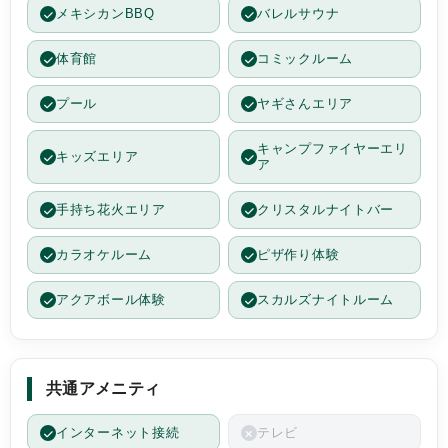
メキシカンBBQ
バレルサウナ
いるな、と思いました。
グランピング施設は愛犬と何ヶ所か行きました
体育館
コミックルーム
がこちらの施設はリピ決定です！
お世話になりました♪
プール
ヤギさんエリア
キャンプファイヤーエリ
キッズエリア
ア
手持ち花火エリア
クリスタルナイトバー
カラオケルーム
ピザ作り体験
アクアボール体験
スカルズナイトルーム
共通アメニティ
インターネット接続
テレビ