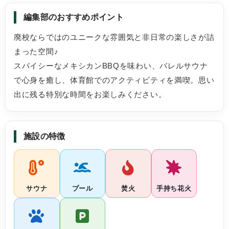
体育館や外の
編集部のおすすめポイント
テントの透明部分がドッグランを挟んで皆さん
供達もとても
が通る共有の道に向いているのかと思って行っ
食器が人数分
廃校ならではのユニークな雰囲気と非日常の楽しさが詰
たのですが、実際は道とは反対のドッグランし
朝分も使って
まった空間♪
かない方向でしたので周りの目を気にすること
は子供用もあ
もなく過ごせました。カーテンも付いているの
無かったので
スパイシーなメキシカンBBQを味わい、バレルサウナ
で更に安心です。
あると感じま
で心身を癒し、体育館でのアクティビティを満喫。思い
貸切風呂を利
出に残る特別な時間をお楽しみください。
BBQハウスには専用のサンダルがあり便利で
椅子に泡が残
す。
い、パジャマ
食材は自宅から持って行った物もあったのです
た。(うちで
が、結果的に置いてあった食料だけで我が家の
方の泡かと思
施設の特徴
大人４人には十分な量でした。
お風呂自体は
朝食の瓶の牛乳も美味しかったです。
と子供3人で
化粧落としな
ついつい食器を洗いたくなるのですが、夕食後
でその点は有
は洗わずにそのまま専用BOXに入れるだけで良
サウナ
プール
焚火
手持ち花火
かったですし、朝食後もテーブルにそのまま置
いとけば良かったのでゆっくりと家族の時間を
過ごせました。