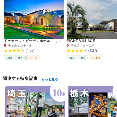
ドゥカーレ・ガーデンホテル・九十九里
EIGHT VILLAGE
千葉県 | 九十九里
千葉県 | 九十九里
(4.35)
(4.27)
BBQ
焚火
ペット可
BBQ
焚火
ペット可
関連する特集記事
もっと見る