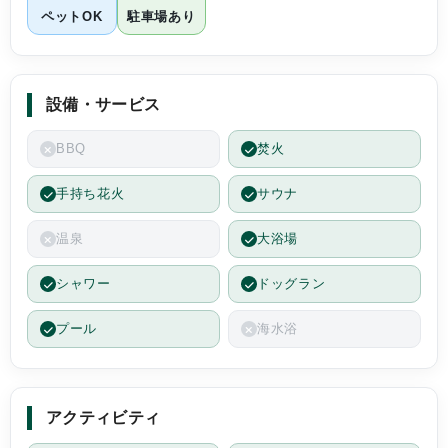
ペットOK
駐車場あり
その他施設も清潔感があり、シャワールーム、
お手洗い(あまりにも可愛くて写真を撮りました
笑)も完璧でした。シャワールームのアメニティ
も良かったです。持参したシャンプー類や化粧
設備・サービス
水などは使わずに備え付けの物(化粧水、乳液は
DHC製品だったかと)を使いました。
BBQ
焚火
外にトランポリンや遊具があったからか(ヤギさ
ん2匹います)体育館は空いていました。バス
手持ち花火
サウナ
ケ、バレー、サッカーボールあります。卓球一
式、跳び箱、足でこぐブーブーあります。
温泉
大浴場
音楽室もコレコレ！って楽器はあります。
図書室は昔の漫画から最近の物まで種類が豊富
シャワー
ドッグラン
でした。
カラオケ、ダーツは1人あたりの価格ではな
プール
海水浴
く、部屋としての価格なので、良心的な気がし
ました。
全体の印象としては小学校時代からの備品は古
アクティビティ
い物もありますが、グランピング施設として改
修した部分、揃えた備品は最先端の物を使って