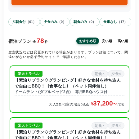
夕朝食付
（
61
）
夕食のみ
（
0
）
朝食のみ
（
0
）
食事なし
（
17
）
78
宿泊プラン
おすすめ順
安い順
高い順
全
件
空室状況などは変更されている場合があります。プラン詳細について、間
違いがないか必ず予約サイトでご確認ください。
朝食×
夕食×
楽天トラベル
【素泊りプラン◇グランピング】好きな食材を持ち込ん
で自由にBBQ！《食事なし》（ペット同伴無し）
ドームテント(ダブルベッド2台) 専用BBQハウス付
37,200
大人2名×1室の場合(税込)
/2名
朝食×
夕食×
楽天トラベル
【素泊りプラン◇グランピング】好きな食材を持ち込ん
で自由にBBQ！《食事なし》（ペット同伴無し）