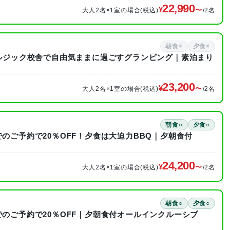
22,990
大人2名×1室の場合(税込)
/2名
朝食×
夕食×
タルジック校舎で自由気ままに過ごすグランピング｜素泊まり
23,200
大人2名×1室の場合(税込)
/2名
朝食○
夕食○
でのご予約で20％OFF！夕食は大迫力BBQ｜夕朝食付
24,200
大人2名×1室の場合(税込)
/2名
朝食○
夕食○
でのご予約で20％OFF｜夕朝食付オールインクルーシブ