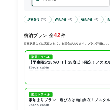
夕朝食付
夕食のみ
朝食のみ
食
（
31
）
（
0
）
（
0
）
42
宿泊プラン
全
件
空室状況などは変更されている場合があります。プラン詳細につ
楽天トラベル
【学生限定15％OFF】25歳以下限定！ノス
2beds cabin
楽天トラベル
素泊まりプラン｜遊び方は自由自在！ノスタ
2beds cabin