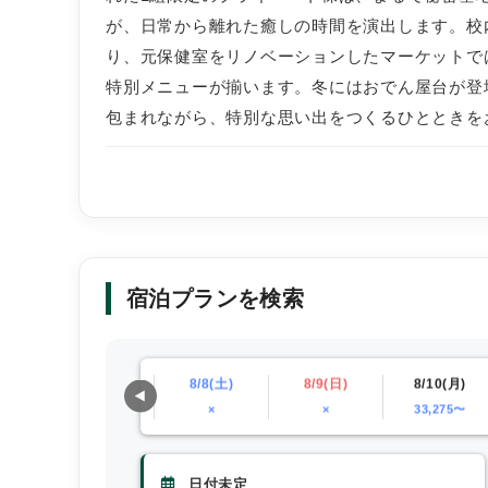
が、日常から離れた癒しの時間を演出します。校
り、元保健室をリノベーションしたマーケットで
特別メニューが揃います。冬にはおでん屋台が登
包まれながら、特別な思い出をつくるひとときを
宿泊プランを検索
)
8/7(金)
8/8(土)
8/9(日)
8/10(月)
×
×
×
33,275〜