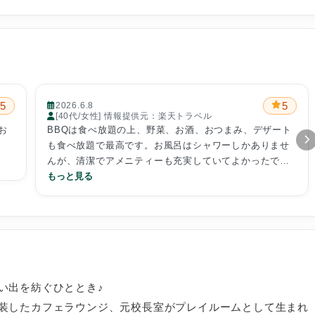
5
5
2026.6.8
[40代/女性] 情報提供元：楽天トラベル
お
BBQは食べ放題の上、野菜、お酒、おつまみ、デザート
も食べ放題で最高です。お風呂はシャワーしかありませ
んが、清潔でアメニティーも充実していてよかったで
す。
もっと見る
い出を紡ぐひととき♪
装したカフェラウンジ、元校長室がプレイルームとして生まれ