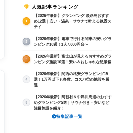
人気記事ランキング
【2026年最新】グランピング 淡路島おすす
め12選｜安い・温泉・サウナで叶える絶景ス
1
テイ
【2026年最新】電車で行ける関東の安いグラ
2
ンピング10選！1人7,000円台〜
【2026年最新】富士山が見えるおすすめグラ
3
ンピング施設10選！安い＆おしゃれな絶景宿
【2026年最新】関西の格安グランピング15
選！1万円以下も多数、コスパ◎の施設を厳
4
選
【2026年最新】阿智村＆中津川周辺のおすす
めグランピング5選｜サウナ付き・安いなど
5
8/15(土)
8/16(日)
8/17(月)
8/18(火)
8/
注目施設を紹介！
24,805〜
16,335〜
12,600〜
21,175〜
11
特集記事一覧