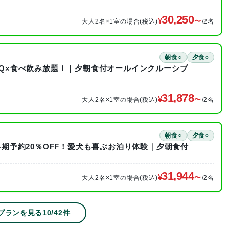
30,250
大人2名×1室の場合(税込)
/2名
朝食○
夕食○
BBQ×食べ飲み放題！｜夕朝食付オールインクルーシブ
31,878
大人2名×1室の場合(税込)
/2名
朝食○
夕食○
】早期予約20％OFF！愛犬も喜ぶお泊り体験｜夕朝食付
31,944
大人2名×1室の場合(税込)
/2名
プランを見る
10
/
42
件