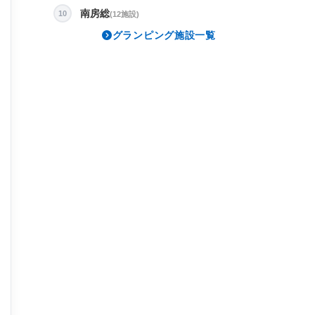
南房総
10
(12施設)
グランピング施設一覧