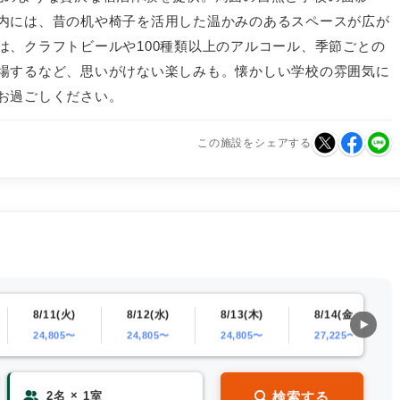
内には、昔の机や椅子を活用した温かみのあるスペースが広が
は、クラフトビールや100種類以上のアルコール、季節ごとの
場するなど、思いがけない楽しみも。懐かしい学校の雰囲気に
お過ごしください。
この施設をシェアする
8/11(火)
8/12(水)
8/13(木)
8/14(金)
24,805〜
24,805〜
24,805〜
27,225〜
×
検索する
2
名
1
室