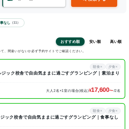
事なし
（
11
）
おすすめ順
安い順
高い順
いて、間違いがないか必ず予約サイトでご確認ください。
朝食×
夕食×
タルジック校舎で自由気ままに過ごすグランピング｜素泊まり
17,600
大人2名×1室の場合(税込)
/2名
朝食×
夕食×
ルジック校舎で自由気ままに過ごすグランピング｜食事なし