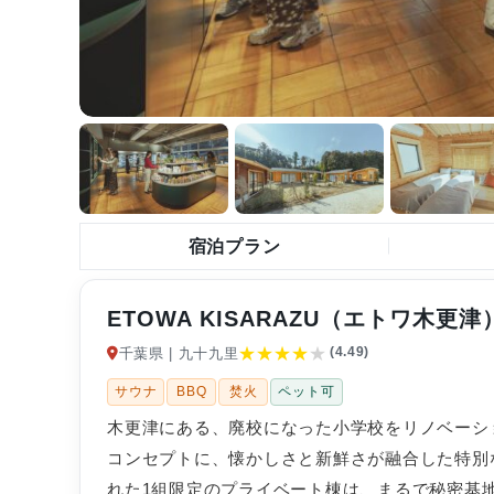
宿泊プラン
ETOWA KISARAZU（エトワ木更津
★
★
★
★
★
(4.49)
千葉県 | 九十九里
サウナ
BBQ
焚火
ペット可
木更津にある、廃校になった小学校をリノベーシ
コンセプトに、懐かしさと新鮮さが融合した特別
れた1組限定のプライベート棟は、まるで秘密基