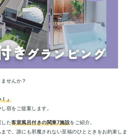
りませんか？
い！」
やし宿をご提案します。
選した
客室風呂付きの関東7施設
をご紹介。
ムまで、誰にも邪魔されない至福のひとときをお約束しま