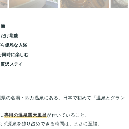
完備
なだけ堪能
がら優雅な入浴
を同時に楽しむ
い贅沢ステイ
馬県の名湯・四万温泉にある、日本で初めて「温泉とグラン
に
専用の温泉露天風呂
が付いていること。
れず源泉を独り占めできる時間は、まさに至福。