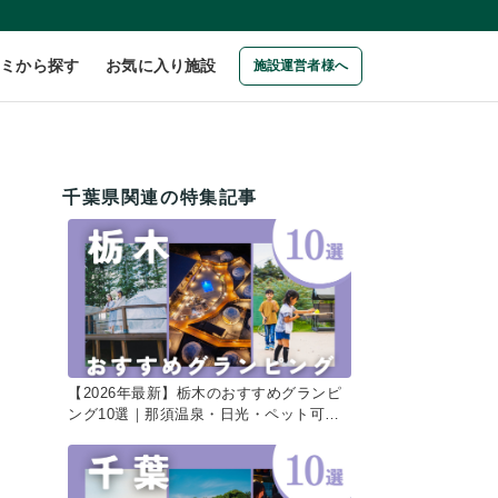
コミから探す
お気に入り施設
施設運営者様へ
千葉県関連の特集記事
【2026年最新】栃木のおすすめグランピ
ング10選｜那須温泉・日光・ペット可で
叶える絶景ステイ