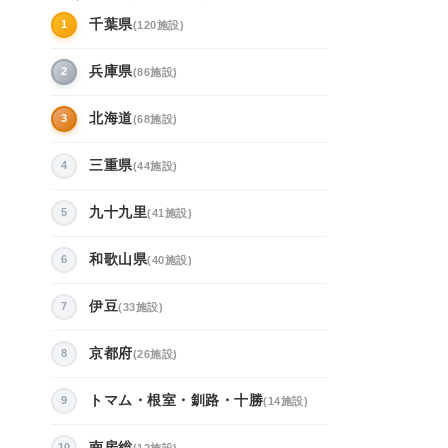
千葉県
1
(120施設)
兵庫県
2
(86施設)
北海道
3
(68施設)
三重県
4
(44施設)
九十九里
5
(41施設)
和歌山県
6
(40施設)
伊豆
7
(33施設)
京都府
8
(26施設)
トマム・根室・釧路・十勝
9
(14施設)
南房総
10
(12施設)