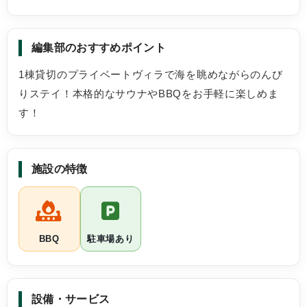
のに（ちょいちょい見に行って確認もしてる）
また利用した
よし！って思った時にスッカラカンと溜まって
たお湯が無くなってた。。友達に聞いても流し
編集部のおすすめポイント
てないよって言うてたのであれ？っとなりまし
た
1棟貸切のプライベートヴィラで海を眺めながらのんび
りステイ！本格的なサウナやBBQをお手軽に楽しめま
す！
施設の特徴
BBQ
駐車場あり
設備・サービス