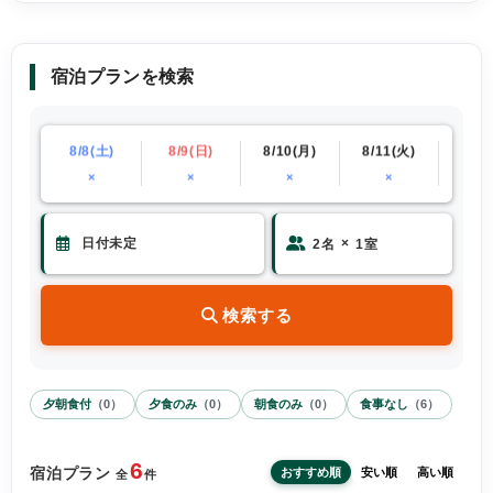
宿泊プランを検索
(金)
8/8(土)
8/9(日)
8/10(月)
8/11(火)
8/12
×
×
×
×
×
×
2
名
1
室
検索する
夕朝食付
（
0
）
夕食のみ
（
0
）
朝食のみ
（
0
）
食事なし
（
6
）
6
宿泊プラン
おすすめ順
安い順
高い順
全
件