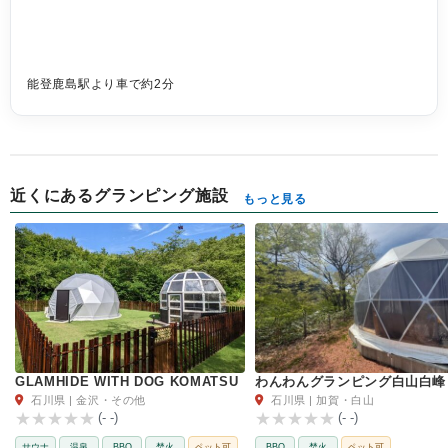
能登鹿島駅より車で約2分
近くにあるグランピング施設
もっと見る
GLAMHIDE WITH DOG KOMATSU
わんわんグランピング白山白峰
石川県 | 金沢・その他
石川県 | 加賀・白山
(- -)
(- -)
サウナ
温泉
BBQ
焚火
ペット可
BBQ
焚火
ペット可