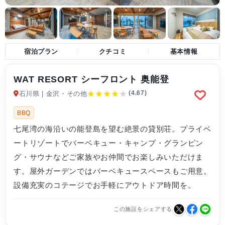
宿泊プラン
クチコミ
基本情報
WAT RESORT シーフロント 奥能登
★
★
★
★
★
(4.67)
石川県 | 金沢・その他
BBQ
七尾湾の海沿いの能登島を望む絶景の貸別荘。プライベ
ートリゾートでバーベキュー・キャンプ・グランピン
グ・サウナなどご家族やお仲間でお楽しみいただけま
す。屋外ガーデンではバーベキュースペースもご用意。
設備充実のコテージでお手軽にアウトドア時間を。
この施設をシェアする