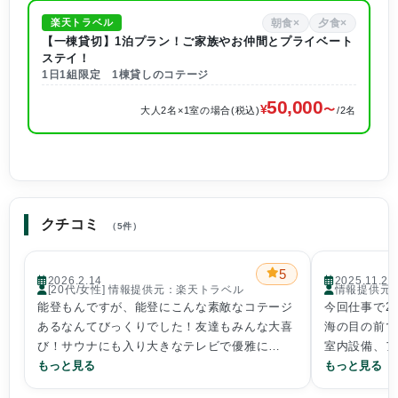
朝食×
夕食×
楽天トラベル
【一棟貸切】1泊プラン！ご家族やお仲間とプライベート
ステイ！
1日1組限定 1棟貸しのコテージ
50,000
大人2名×1室の場合(税込)
/2名
クチコミ
（5件）
5
2026.2.14
2025.11.2
[20代/女性] 情報提供元：楽天トラベル
情報提供元
能登もんですが、能登にこんな素敵なコテージ
今回仕事で2
あるなんてびっくりでした！友達もみんな大喜
海の目の前で
び！サウナにも入り大きなテレビで優雅に
室内設備、ア
Netflixみてくつろぎました。
もっと見る
した。特に海
もっと見る
1つあれ？って思ったのがお風呂沸かしたはず
た。