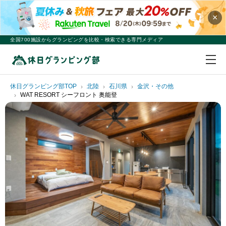
×
全国700施設からグランピングを比較・検索できる専門メディア
休日グランピング部TOP
北陸
石川県
金沢・その他
WAT RESORT シーフロント 奥能登