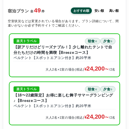
49
宿泊プラン
おすすめ順
安い順
高い順
全
件
空室状況などは変更されている場合があります。プラン詳細について、間
違いがないか必ず予約サイトでご確認ください。
朝食○
夕食○
楽天トラベル
【訳アリだけどリーズナブル！】少し離れたテントで自
分たちだけの時間を満喫【Breezeコース】
ベルテント【スポットエアコン付き】約20平米
24,200
大人2名×1室の場合(税込)
/2名
朝食○
夕食○
楽天トラベル
【18〜22歳限定】お得に楽しむ舞子サマーグランピング
♪【Breezeコース】
ベルテント【スポットエアコン付き】約20平米
24,200
大人2名×1室の場合(税込)
/2名