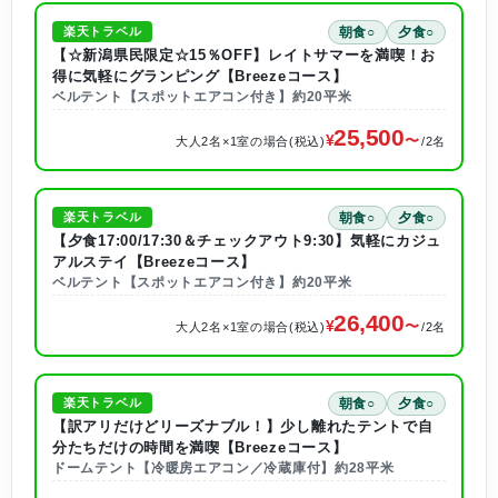
朝食○
夕食○
楽天トラベル
【☆新潟県民限定☆15％OFF】レイトサマーを満喫！お
得に気軽にグランピング【Breezeコース】
ベルテント【スポットエアコン付き】約20平米
25,500
大人2名×1室の場合(税込)
/2名
朝食○
夕食○
楽天トラベル
【夕食17:00/17:30＆チェックアウト9:30】気軽にカジュ
アルステイ【Breezeコース】
ベルテント【スポットエアコン付き】約20平米
26,400
大人2名×1室の場合(税込)
/2名
朝食○
夕食○
楽天トラベル
【訳アリだけどリーズナブル！】少し離れたテントで自
分たちだけの時間を満喫【Breezeコース】
ドームテント【冷暖房エアコン／冷蔵庫付】約28平米