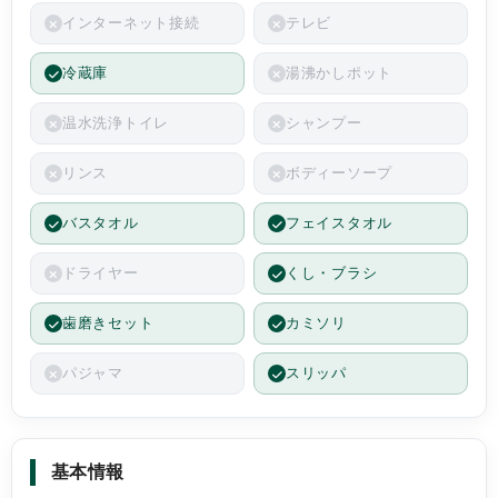
の道具があれば安全に外へ逃がせ、子ども達も
インターネット接続
テレビ
安心して過ごせます。
大変お世話になりました。
冷蔵庫
湯沸かしポット
温水洗浄トイレ
シャンプー
リンス
ボディーソープ
バスタオル
フェイスタオル
ドライヤー
くし・ブラシ
歯磨きセット
カミソリ
パジャマ
スリッパ
基本情報