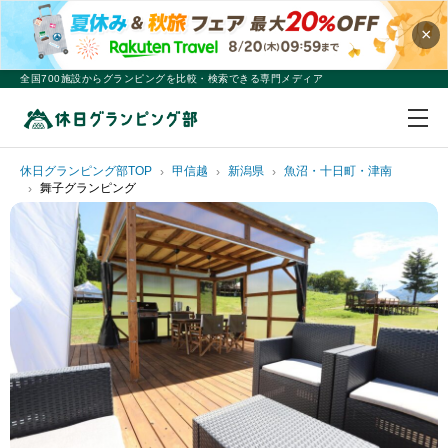
×
全国700施設からグランピングを比較・検索できる専門メディア
休日グランピング部TOP
甲信越
新潟県
魚沼・十日町・津南
舞子グランピング