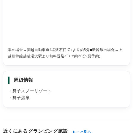
車の場合→関越自動車道｢塩沢石打IC｣より約5分■新幹線の場合→上
越新幹線越後湯沢駅より無料送迎ﾊﾞｽで約20分(要予約)
周辺情報
・舞子スノーリゾート
・舞子温泉
近くにあるグランピング施設
もっと見る