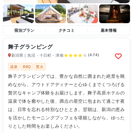
宿泊プラン
クチコミ
基本情報
舞子グランピング
★
★
★
★
★
(4.74)
新潟県 | 魚沼・十日町・津南
温泉
BBQ
焚火
舞子グランピングでは、豊かな自然に囲まれた絶景を眺
めながら、アウトドアディナーと心ゆくまでくつろげる
贅沢なキャンプ体験をお届けします。舞子高原ホテルの
温泉で体を癒やした後、満点の星空に包まれて過ごす夜
は、日常を忘れる特別なひととき。翌朝は、新潟の恵み
を活かしたモーニングブッフェを堪能しながら、ゆった
りとした時間をお楽しみください。