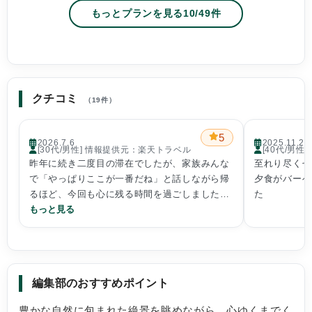
もっとプランを見る
10
/
49
件
クチコミ
（19件）
5
2026.7.6
2025.11.23
[30代/男性] 情報提供元：楽天トラベル
[40代/男
昨年に続き二度目の滞在でしたが、家族みんな
至れり尽くせ
で「やっぱりここが一番だね」と話しながら帰
夕食がバーベ
るほど、今回も心に残る時間を過ごしました。
た
小学生二人と夫婦で伺いましたが、テント内は
もっと見る
清潔で快適で、お手洗いもキャンプ場とは思え
ないほど整っており、到着直後から安心して過
ごせました。センターハウスで24時間飲み物を
いただける点も嬉しいサービスです。
編集部のおすすめポイント
入室前から利用できるアクティビティのおかげ
豊かな自然に包まれた絶景を眺めながら、心ゆくまでく