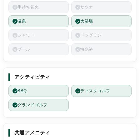
ィビティを利用でき、午前の涼しいうちにグラ
手持ち花火
サウナ
ウンドゴルフ、日差しが出て来てからはホテル
内の森のクラフトで子ども達が夢中になって作
温泉
大浴場
品作りに取り組み、どの瞬間も充実していまし
た。
シャワー
ドッグラン
最後に三点だけ提案です。
プール
海水浴
①ターザンロープの修復と復活：自然の中で体
を使って遊べる貴重な遊具で、昨年は多くの子
ども達が笑顔になっていました。今年も楽しみ
にしていたため、老朽化とのことでしたが修復
アクティビティ
されると滞在のワクワク感がさらに広がると思
います。
BBQ
ディスクゴルフ
②燻製ナッツとポテトチップスの再提供：昨
年、テント脇リビングで“キャンプの始まり”を
グランドゴルフ
感じさせる特別な演出で、家族の気持ちが一気
に高まりました。有料でも復活すると嬉しいで
す。
③テント内へのホウキとちりとりの常備：自然
共通アメニティ
ゆえに虫が入ることもありますが、長い持ち手