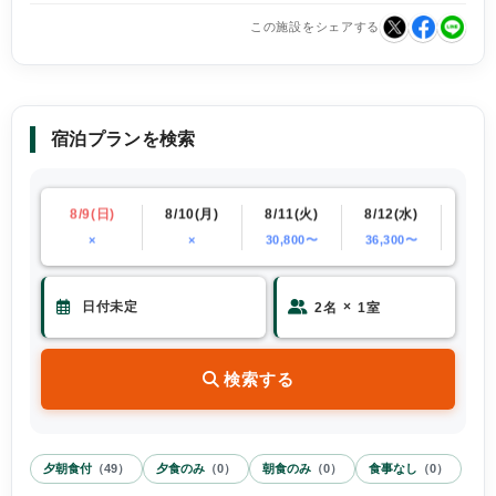
この施設をシェアする
宿泊プランを検索
(土)
8/9(日)
8/10(月)
8/11(火)
8/12(水)
8/13
×
×
30,800〜
36,300〜
26,4
×
2
名
1
室
検索する
夕朝食付
（
49
）
夕食のみ
（
0
）
朝食のみ
（
0
）
食事なし
（
0
）