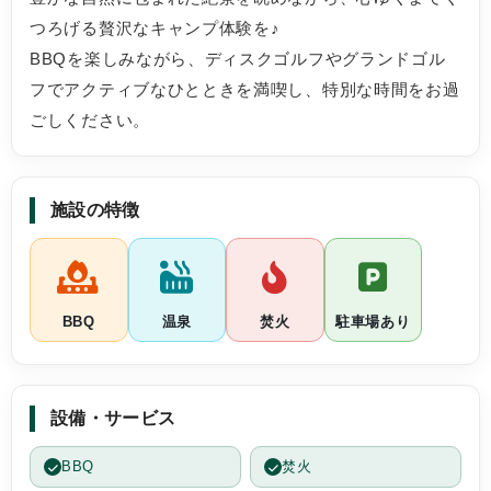
で、到着してすぐディスクゴルフを楽しみ、子
つろげる贅沢なキャンプ体験を♪
ども達は大はしゃぎ。入室後は荷物を移動して
ツリーハウス探検へ向かい、自然の中を家族で
BBQを楽しみながら、ディスクゴルフやグランドゴル
歩く時間がとても心地よく感じられました。
フでアクティブなひとときを満喫し、特別な時間をお過
ごしください。
夕食は17時からゆったりいただきました。雨で
したがテント脇のリビングは屋根が広く蚊帳も
あり、雨音を聞きながらキャンドルとランプの
灯りで食事を楽しむという贅沢な時間に。誕生
施設の特徴
日が近い家族へのデザートのサプライズプレー
トも美しく、本人もとても喜んでいました。
夕食後はホテルの温泉でシャンプーバーを試
し、湯上がりにアイスでクールダウン。テント
BBQ
温泉
焚火
駐車場あり
に戻る頃には雨も上がり、手持ち花火や焚き火
で焼きマシュマロを楽しみ、家族で火を囲む時
間がとても貴重でした。
設備・サービス
翌朝の温泉と朝食ビュッフェも美味しく、特に
南魚沼産コシヒカリは「これだけで来た価値が
BBQ
焚火
ある」と話すほど。チェックアウト後もアクテ