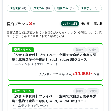
夕朝食付
（
0
）
夕食のみ
（
0
）
朝食のみ
（
0
）
食事なし
（
3
）
3
宿泊プラン
おすすめ順
安い順
高い順
全
件
空室状況などは変更されている場合があります。プラン詳細について、間
違いがないか必ず予約サイトでご確認ください。
朝食×
夕食×
楽天トラベル
【夕食＋朝食付】プライベート空間で大自然と食事を満
喫！北海道産和牛確約しゃぶしゃぶorBBQコース
ド―ムテント（イエローグレー）
44,000
大人2名×1室の場合(税込)
/2名
朝食×
夕食×
楽天トラベル
【夕食＋朝食付】プライベート空間で大自然と食事を満
喫！北海道産和牛確約しゃぶしゃぶorBBQコース
ド―ムテント（グリーン）