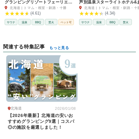
グランピングリゾートフェーリエンドルフ
北海道 | トマム・根室・釧路・十勝
北海道 | トマム・根室・釧路・十
(4.61)
(4.34)
サウナ
温泉
BBQ
焚火
ペット可
サウナ
温泉
BBQ
焚火
関連する特集記事
もっと見る
北海道
2026/01/08
【2026年最新】北海道の安いお
すすめグランピング9選｜コスパ
◎の施設を厳選しました！