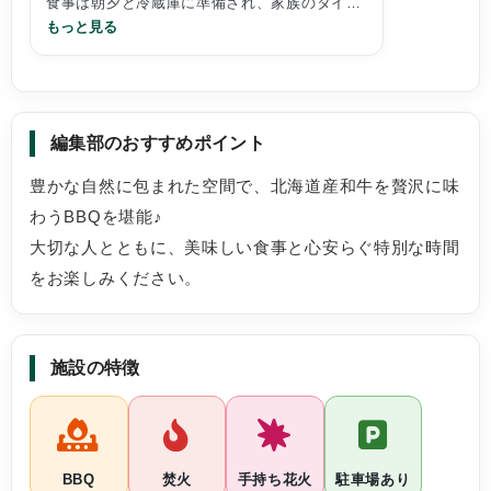
食事は朝夕と冷蔵庫に準備され、家族のタイミ
ングで調理可能。
もっと見る
量も順番過ぎるほど。とても美味しくBBQも朝
のホットサンドも楽しめた。夜は少し曇った
が、星が多く、子供たちは初めて流れ星を見る
ことが出来、大興奮。
編集部のおすすめポイント
シャワー、トイレ設備も十分、また8月に宿泊
も夜は寒く、部屋に常設の暖房で快適に過ごす
豊かな自然に包まれた空間で、北海道産和牛を贅沢に味
ことが出来た。また、無料のカードゲームやボ
わうBBQを堪能♪
ードゲームもあり家族団欒。唯一の心残りは、
トマム近くにはコンビニが無く、お酒類は札幌
大切な人とともに、美味しい食事と心安らぐ特別な時間
周辺で調達してから高速に乗った方が良かった
をお楽しみください。
と思いました。
とても良かったです。
施設の特徴
BBQ
焚火
手持ち花火
駐車場あり