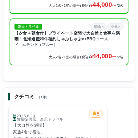
44,000
大人2名×1室の場合(税込)
/2名
朝食×
夕食×
楽天トラベル
【夕食＋朝食付】プライベート空間で大自然と食事を満
喫！北海道産和牛確約しゃぶしゃぶorBBQコース
ド―ムテント（ブルー）
44,000
大人2名×1室の場合(税込)
/2名
クチコミ
（1件）
5
2025.8.13
情報提供元：楽天トラベル
【大自然を満喫】
家族4名で宿泊。