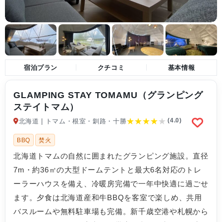
宿泊プラン
クチコミ
基本情報
GLAMPING STAY TOMAMU（グランピング
ステイトマム）
★
★
★
★
★
(4.0)
北海道 | トマム・根室・釧路・十勝
BBQ
焚火
北海道トマムの自然に囲まれたグランピング施設。直径
7m・約36㎡の大型ドームテントと最大6名対応のトレ
ーラーハウスを備え、冷暖房完備で一年中快適に過ごせ
ます。夕食は北海道産和牛BBQを客室で楽しめ、共用
バスルームや無料駐車場も完備。新千歳空港や札幌から