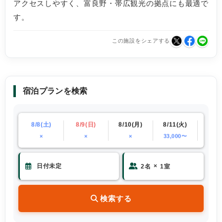
アクセスしやすく、富良野・帯広観光の拠点にも最適で
す。
この施設をシェアする
宿泊プランを検索
(金)
8/8(土)
8/9(日)
8/10(月)
8/11(火)
8/12
×
×
×
33,000〜
×
×
2
名
1
室
検索する