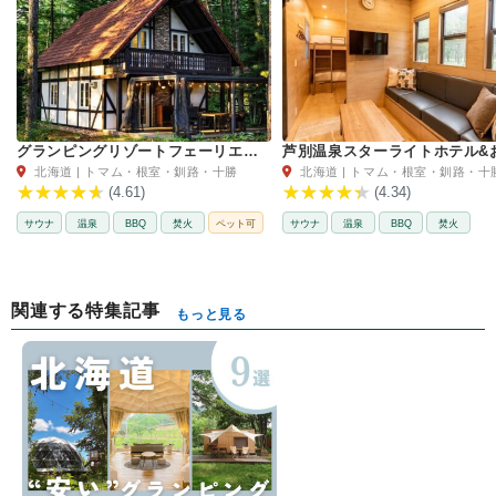
グランピングリゾートフェーリエンドルフ
北海道 | トマム・根室・釧路・十勝
北海道 | トマム・根室・釧路・十
(4.61)
(4.34)
サウナ
温泉
BBQ
焚火
ペット可
サウナ
温泉
BBQ
焚火
関連する特集記事
もっと見る