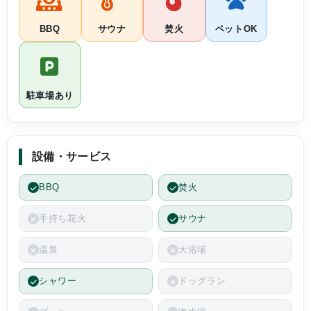
釣った魚はそ
BBQ
サウナ
焚火
ペットOK
元産のお肉や
しかったです
駐車場あり
宿泊施設もと
りも広々とし
ふかで、ぐっ
設備・サービス
BBQ
焚火
一泊の滞在で
手持ち花火
サウナ
と感じること
た。次回はぜ
温泉
大浴場
今から楽しみ
シャワー
ドッグラン