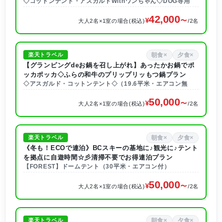
◇コットンテント・アスガルドWithワンちゃん◇DOG専用
42,000
大人2名×1室の場合(税込)
/2名
朝食×
夕食×
楽天トラベル
【グランピングdeお鍋を召し上がれ】あったかお鍋でポ
ッカポッカ◇ふらの和牛のプリップリッもつ鍋プラン
◇アスガルド・コットンテント◇（19.6平米・エアコン無
50,000
大人2名×1室の場合(税込)
/2名
朝食×
夕食×
楽天トラベル
《冬も！ECOで連泊》BCスキーの基地に♪観光に♪テント
を拠点に自遊時間☆彡清掃不要でお得連泊プラン
【FOREST】ドームテント（30平米・エアコン付）
50,000
大人2名×1室の場合(税込)
/2名
朝食×
夕食×
楽天トラベル