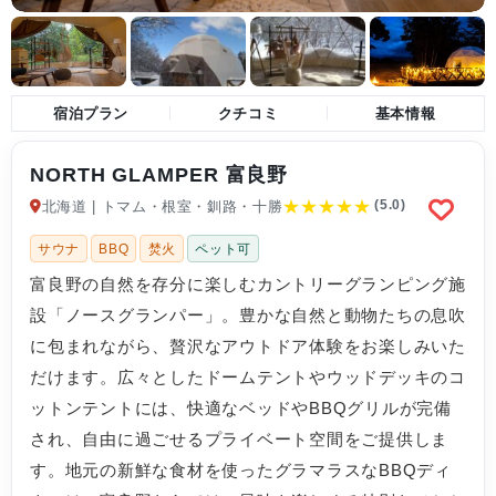
宿泊プラン
クチコミ
基本情報
NORTH GLAMPER 富良野
★
★
★
★
★
(5.0)
北海道 | トマム・根室・釧路・十勝
サウナ
BBQ
焚火
ペット可
富良野の自然を存分に楽しむカントリーグランピング施
設「ノースグランパー」。豊かな自然と動物たちの息吹
に包まれながら、贅沢なアウトドア体験をお楽しみいた
だけます。広々としたドームテントやウッドデッキのコ
ットンテントには、快適なベッドやBBQグリルが完備
され、自由に過ごせるプライベート空間をご提供しま
す。地元の新鮮な食材を使ったグラマラスなBBQディ