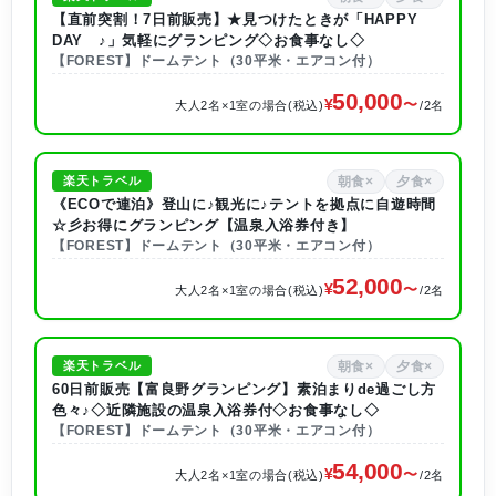
【直前突割！7日前販売】★見つけたときが「HAPPY
DAY ♪」気軽にグランピング◇お食事なし◇
【FOREST】ドームテント（30平米・エアコン付）
50,000
大人2名×1室の場合(税込)
/2名
朝食×
夕食×
楽天トラベル
《ECOで連泊》登山に♪観光に♪テントを拠点に自遊時間
☆彡お得にグランピング【温泉入浴券付き】
【FOREST】ドームテント（30平米・エアコン付）
52,000
大人2名×1室の場合(税込)
/2名
朝食×
夕食×
楽天トラベル
60日前販売【富良野グランピング】素泊まりde過ごし方
色々♪◇近隣施設の温泉入浴券付◇お食事なし◇
【FOREST】ドームテント（30平米・エアコン付）
54,000
大人2名×1室の場合(税込)
/2名