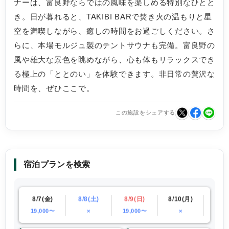
ナーは、富良野ならではの風味を楽しめる特別なひとと
き。日が暮れると、TAKIBI BARで焚き火の温もりと星
空を満喫しながら、癒しの時間をお過ごしください。さ
らに、本場モルジュ製のテントサウナも完備。富良野の
風や雄大な景色を眺めながら、心も体もリラックスでき
る極上の「ととのい」を体験できます。非日常の贅沢な
時間を、ぜひここで。
この施設をシェアする
宿泊プランを検索
(木)
8/7(金)
8/8(土)
8/9(日)
8/10(月)
8/11
00〜
19,000〜
×
19,000〜
×
×