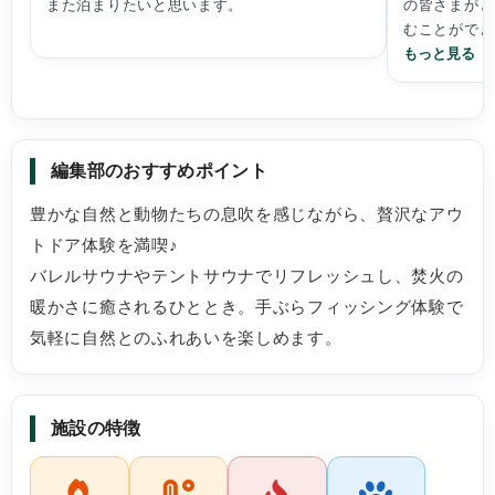
また泊まりたいと思います。
の皆さまがと
むことができ
もっと見る
トイレやシャ
面台にはドラ
編集部のおすすめポイント
のセットなど
豊かな自然と動物たちの息吹を感じながら、贅沢なアウ
トドア体験を満喫♪
今回は「手ぶ
バレルサウナやテントサウナでリフレッシュし、焚火の
た。エサが「
暖かさに癒されるひととき。手ぶらフィッシング体験で
私にはとても
気軽に自然とのふれあいを楽しめます。
本当に釣れる
リリースを含
のうちの1匹
スでした。と
施設の特徴
た。