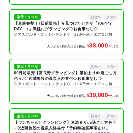
朝食×
夕食×
楽天トラベル
【直前突割！7日前販売】★見つけたときが「HAPPY
DAY ♪」気軽にグランピング◇お食事なし◇
◇アスガルド・コットンテント◇（19.6平米・エアコン無
38,000
大人2名×1室の場合(税込)
/2名
朝食×
夕食×
楽天トラベル
60日前販売【富良野グランピング】素泊まりde過ごし方
色々♪◇近隣施設の温泉入浴券付◇お食事なし◇
◇アスガルド・コットンテント◇（19.6平米・エアコン無
39,000
大人2名×1室の場合(税込)
/2名
朝食×
夕食×
楽天トラベル
【ワンちゃんとグランピング】素泊まりde過ごし方色々
♪◇近隣施設の温泉入浴券付「予約時確認事項あり」