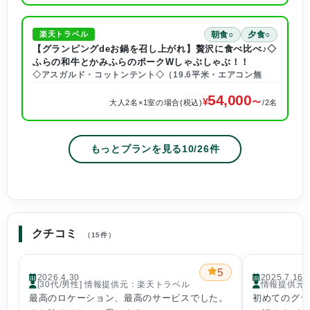
朝食○
夕食○
楽天トラベル
【グランピングdeお鍋を召し上がれ】贅沢に食べ比べ♪◇
ふらの和牛とかみふらのポークWしゃぶしゃぶ！！
◇アスガルド・コットンテント◇（19.6平米・エアコン無
54,000
大人2名×1室の場合(税込)
/2名
もっとプランを見る
10
/
26
件
クチコミ
（15件）
5
2026.4.30
2025.7.16
[30代/男性] 情報提供元：楽天トラベル
情報提供元
最高のロケーション、最高のサービスでした。
初めてのグラ