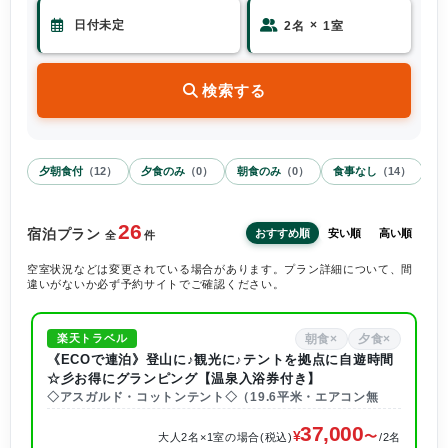
×
2
名
1
室
検索する
夕朝食付
（
12
）
夕食のみ
（
0
）
朝食のみ
（
0
）
食事なし
（
14
）
26
宿泊プラン
おすすめ順
安い順
高い順
全
件
空室状況などは変更されている場合があります。プラン詳細について、間
違いがないか必ず予約サイトでご確認ください。
朝食×
夕食×
楽天トラベル
《ECOで連泊》登山に♪観光に♪テントを拠点に自遊時間
☆彡お得にグランピング【温泉入浴券付き】
◇アスガルド・コットンテント◇（19.6平米・エアコン無
37,000
大人2名×1室の場合(税込)
/2名