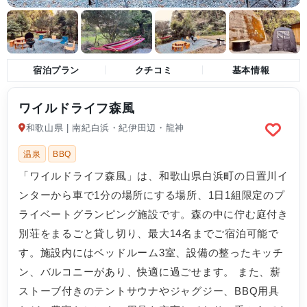
宿泊プラン
クチコミ
基本情報
ワイルドライフ森風
和歌山県 | 南紀白浜・紀伊田辺・龍神
温泉
BBQ
「ワイルドライフ森風」は、和歌山県白浜町の日置川イ
ンターから車で1分の場所にする場所、1日1組限定のプ
ライベートグランピング施設です。森の中に佇む庭付き
別荘をまるごと貸し切り、最大14名までご宿泊可能で
す。施設内にはベッドルーム3室、設備の整ったキッチ
ン、バルコニーがあり、快適に過ごせます。 また、薪
ストーブ付きのテントサウナやジャグジー、BBQ用具