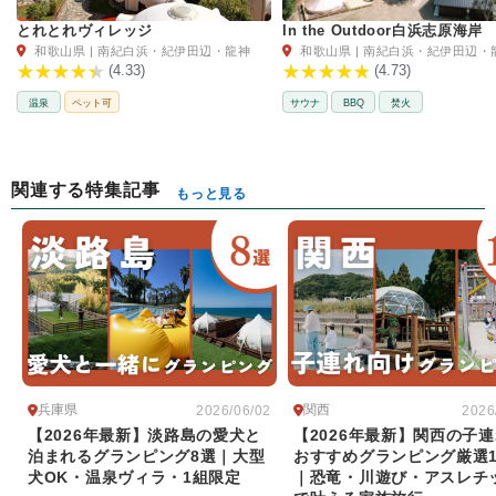
とれとれヴィレッジ
In the Outdoor白浜志原海岸
和歌山県 | 南紀白浜・紀伊田辺・龍神
和歌山県 | 南紀白浜・紀伊田辺・
(4.33)
(4.73)
温泉
ペット可
サウナ
BBQ
焚火
関連する特集記事
もっと見る
兵庫県
関西
2026/06/02
2026
【2026年最新】淡路島の愛犬と
【2026年最新】関西の子
泊まれるグランピング8選｜大型
おすすめグランピング厳選1
犬OK・温泉ヴィラ・1組限定
｜恐竜・川遊び・アスレチ