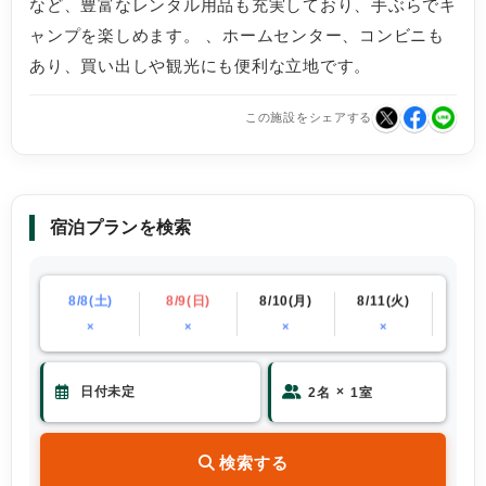
など、豊富なレンタル用品も充実しており、手ぶらでキ
ャンプを楽しめます。 、ホームセンター、コンビニも
あり、買い出しや観光にも便利な立地です。
この施設をシェアする
宿泊プランを検索
(金)
8/8(土)
8/9(日)
8/10(月)
8/11(火)
8/12
×
×
×
×
×
×
2
名
1
室
検索する