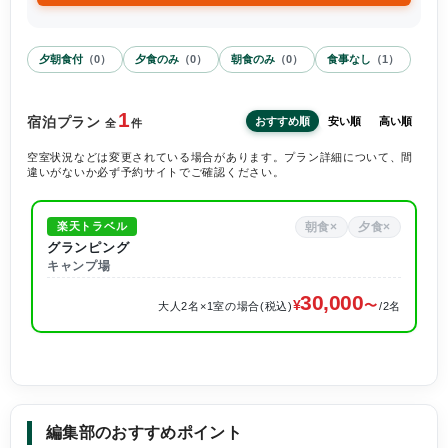
夕朝食付
（
0
）
夕食のみ
（
0
）
朝食のみ
（
0
）
食事なし
（
1
）
1
宿泊プラン
おすすめ順
安い順
高い順
全
件
空室状況などは変更されている場合があります。プラン詳細について、間
違いがないか必ず予約サイトでご確認ください。
朝食×
夕食×
楽天トラベル
グランピング
キャンプ場
30,000
大人2名×1室の場合(税込)
/2名
編集部のおすすめポイント