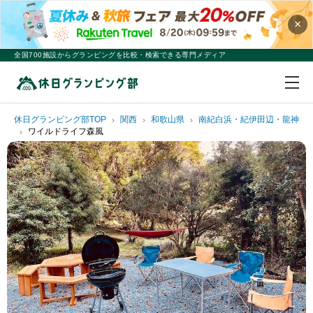
×
全国700施設からグランピングを比較・検索できる専門メディア
休日グランピング部TOP
関西
和歌山県
南紀白浜・紀伊田辺・龍神
ワイルドライフ森風