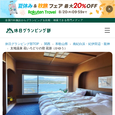
×
全国700施設からグランピングを比較・検索できる専門メディア
休日グランピング部TOP
関西
和歌山県
南紀白浜・紀伊田辺・龍神
太地温泉 花いろどりの宿 花游（かゆう）