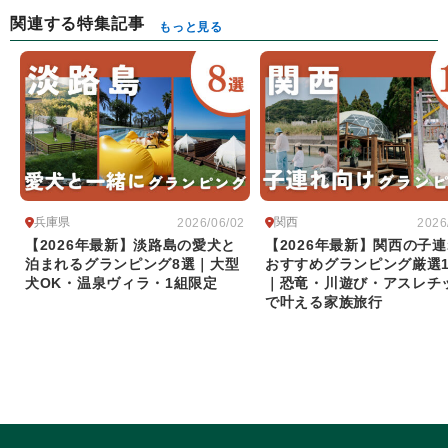
関連する特集記事
もっと見る
兵庫県
関西
2026/06/02
2026
【2026年最新】淡路島の愛犬と
【2026年最新】関西の子
泊まれるグランピング8選｜大型
おすすめグランピング厳選1
犬OK・温泉ヴィラ・1組限定
｜恐竜・川遊び・アスレチ
で叶える家族旅行