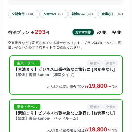
夕朝食付
（
148
）
夕食のみ
（
0
）
朝食のみ
（
63
）
食事なし
（
82
）
293
宿泊プラン
おすすめ順
安い順
高い順
全
件
空室状況などは変更されている場合があります。プラン詳細について、間
違いがないか必ず予約サイトでご確認ください。
朝食×
夕食×
楽天トラベル
【素泊まり】ビジネス出張や急なご旅行に [お食事なし]
【禁煙】海音-kanon-（和室タイプ）
19,800
大人2名×1室の場合(税込)
/2名
朝食×
夕食×
楽天トラベル
【素泊まり】ビジネス出張や急なご旅行に [お食事なし]
【禁煙】海音-kanon-（ベッドルーム）
19,800
大人2名×1室の場合(税込)
/2名