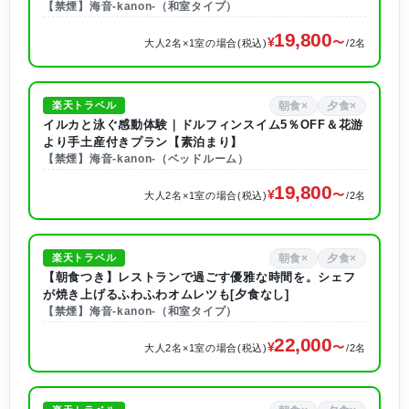
【禁煙】海音-kanon-（和室タイプ）
19,800
大人2名×1室の場合(税込)
/2名
朝食×
夕食×
楽天トラベル
イルカと泳ぐ感動体験｜ドルフィンスイム5％OFF＆花游
より手土産付きプラン【素泊まり】
【禁煙】海音-kanon-（ベッドルーム）
19,800
大人2名×1室の場合(税込)
/2名
朝食×
夕食×
楽天トラベル
【朝食つき】レストランで過ごす優雅な時間を。シェフ
が焼き上げるふわふわオムレツも[夕食なし]
【禁煙】海音-kanon-（和室タイプ）
22,000
大人2名×1室の場合(税込)
/2名