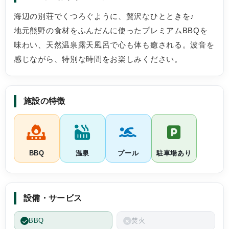
えたが、期待
海辺の別荘でくつろぐように、贅沢なひとときを♪
グレード上げ
地元熊野の食材をふんだんに使ったプレミアムBBQを
た。
味わい、天然温泉露天風呂で心も体も癒される。波音を
伊勢海老や鮑
感じながら、特別な時間をお楽しみください。
が、私たちの
スタンダード
スタッフさん
施設の特徴
良いので、来
BBQ
温泉
プール
駐車場あり
設備・サービス
BBQ
焚火