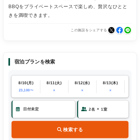
BBQをプライベートスペースで楽しめ、贅沢なひとと
きを満喫できます。
この施設をシェアする
宿泊プランを検索
(日)
8/10(月)
8/11(火)
8/12(水)
8/13(木)
8/14
23,100〜
×
×
×
28,6
×
2
名
1
室
検索する