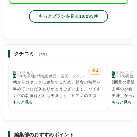
もっとプランを見る
10
/
293
件
クチコミ
（7件）
4
2026.8.3
2026.7.30
[50代/男性] 情報提供元：楽天トラベル
[30代/男
朝からカヤックに参加するため、朝食の時間を
2回目の宿泊
早めていただきありがとうございます。バイキ
去年の夕食（
ングの朝食はどれも美味しく、ピアノの生演奏
美味しかった
も心地よかったです。お陰様でいい1日のスタ
もっと見る
食を1番豪華
もっと見る
ートが切れました。
お部屋はスタ
ができる。
今回の旅の目
編集部のおすすめポイント
数ヶ月前から