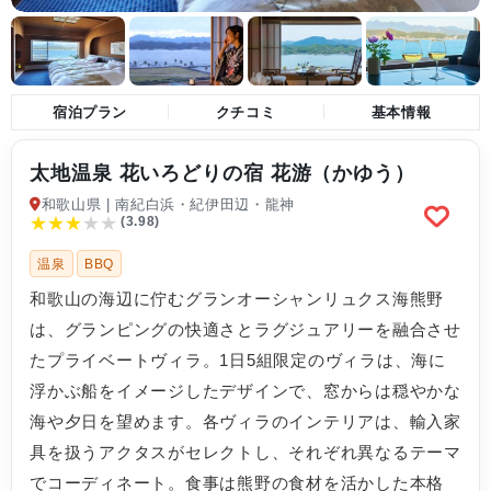
宿泊プラン
クチコミ
基本情報
太地温泉 花いろどりの宿 花游（かゆう）
和歌山県 | 南紀白浜・紀伊田辺・龍神
★
★
★
★
★
(3.98)
温泉
BBQ
和歌山の海辺に佇むグランオーシャンリュクス海熊野
は、グランピングの快適さとラグジュアリーを融合させ
たプライベートヴィラ。1日5組限定のヴィラは、海に
浮かぶ船をイメージしたデザインで、窓からは穏やかな
海や夕日を望めます。各ヴィラのインテリアは、輸入家
具を扱うアクタスがセレクトし、それぞれ異なるテーマ
でコーディネート。食事は熊野の食材を活かした本格