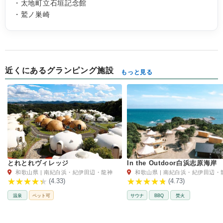
・太地町立石垣記念館
・鷲ノ巣崎
近くにあるグランピング施設
もっと見る
とれとれヴィレッジ
In the Outdoor白浜志原海岸
和歌山県 | 南紀白浜・紀伊田辺・龍神
和歌山県 | 南紀白浜・紀伊田辺・
(4.33)
(4.73)
温泉
ペット可
サウナ
BBQ
焚火