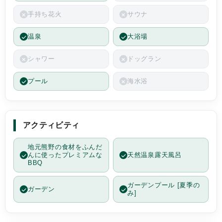
手持ち花火
サウナ
温泉
大浴場
シャワー
ドッグラン
プール
海水浴
アクティビティ
地元熊野の食材をふんだ
んに使ったプレミアムな
天然温泉露天風呂
BBQ
ガーデンプール [夏季の
ガーデン
み]