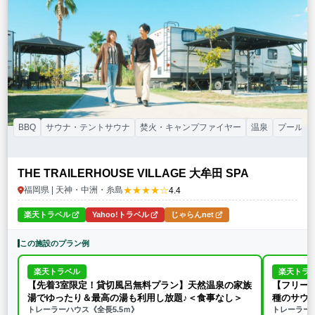
特徴・アクティビティ
サウナ・テントサウナ
焚火・キャンプファイヤー
手持ち花火
BBQ
温泉
プール
海水浴
ドッグラン
駅から徒歩15分以内
駅から送迎あり
この条件で再検索
条件をクリア
BBQ
サウナ・テントサウナ
焚火・キャンプファイヤー
温泉
プール
THE TRAILERHOUSE VILLAGE 大牟田 SPA
★★★★☆
福岡県 | 天神・中洲・糸島
4.4
楽天トラベル
Yahoo!トラベル
じゃらんnet
この施設のプラン例
楽天トラベル
楽天トラ
【先着3室限定！貸切風呂無料プラン】天然温泉の家族
【フリー
湯でゆったり＆最高の湯も利用し放題♪＜食事なし＞
種のサウ
トレーラーハウス《全長5.5ｍ》
イ
トレーラーハ