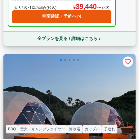
39,440
/2名
大人2名×1室の場合(税込)
空室確認・予約へ
全プランを見る / 詳細はこちら
BBQ
焚火・キャンプファイヤー
海水浴
カップル
子連れ