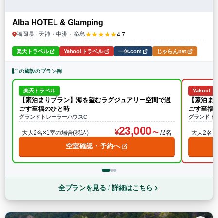
Alba HOTEL & Glamping
★★★★★
福岡県 | 天神・中洲・糸島
4.7
楽天トラベル
Yahoo!トラベル
一休.com
じゃらんnet
この施設のプラン例
楽天トラベル
Yahoo!
【素泊まりプラン】海を望むラグジュアリー空間で過
【素泊ま
ごす至福のひと時
ごす至福
グランドトレーラーハウスC
グランドト
23,000
/2名
大人2名×1室の場合(税込)
大人2名×
空室確認・予約へ
全プランを見る / 詳細はこちら