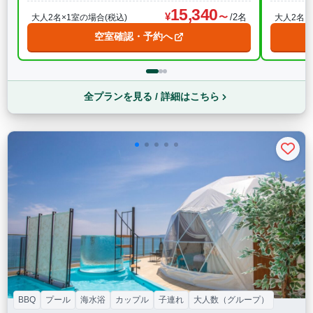
15,340
/2名
大人2名×1室の場合(税込)
大人2名×
空室確認・予約へ
全プランを見る / 詳細はこちら
BBQ
プール
海水浴
カップル
子連れ
大人数（グループ）