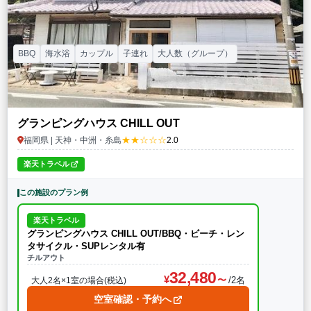
BBQ
海水浴
カップル
子連れ
大人数（グループ）
グランピングハウス CHILL OUT
★★☆☆☆
福岡県 | 天神・中洲・糸島
2.0
楽天トラベル
この施設のプラン例
楽天トラベル
グランピングハウス CHILL OUT/BBQ・ビーチ・レン
タサイクル・SUPレンタル有
チルアウト
32,480
/2名
大人2名×1室の場合(税込)
空室確認・予約へ