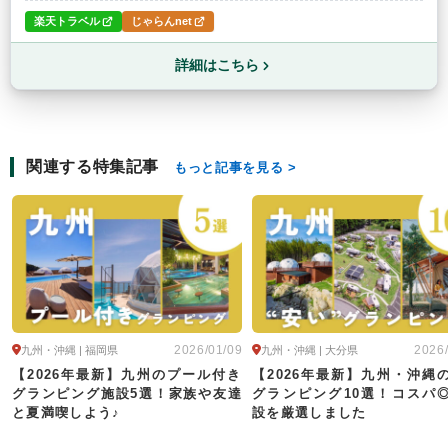
楽天トラベル
じゃらんnet
詳細はこちら
関連する特集記事
もっと記事を見る
2026/01/09
2026
九州・沖縄 | 福岡県
九州・沖縄 | 大分県
【2026年最新】九州のプール付き
【2026年最新】九州・沖縄
グランピング施設5選！家族や友達
グランピング10選！コスパ
と夏満喫しよう♪
設を厳選しました