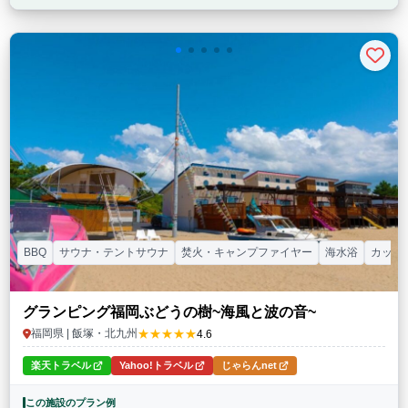
BBQ
サウナ・テントサウナ
焚火・キャンプファイヤー
海水浴
カップ
グランピング福岡ぶどうの樹~海風と波の音~
★★★★★
福岡県 | 飯塚・北九州
4.6
楽天トラベル
Yahoo!トラベル
じゃらんnet
この施設のプラン例