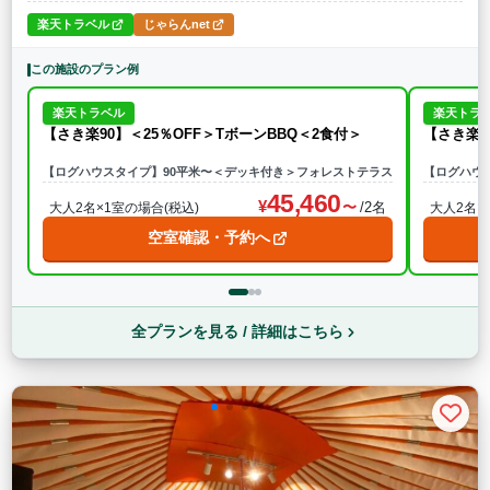
楽天トラベル
じゃらんnet
この施設のプラン例
楽天トラベル
楽天トラ
【さき楽90】＜25％OFF＞TボーンBBQ＜2食付＞
【さき楽6
【ログハウスタイプ】90平米〜＜デッキ付き＞フォレストテラス
【ログハウ
45,460
/2名
大人2名×1室の場合(税込)
大人2名×
空室確認・予約へ
全プランを見る / 詳細はこちら