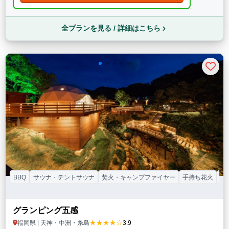
全プランを見る / 詳細はこちら
BBQ
サウナ・テントサウナ
焚火・キャンプファイヤー
手持ち花火
ド
グランピング五感
★★★★☆
福岡県 | 天神・中洲・糸島
3.9