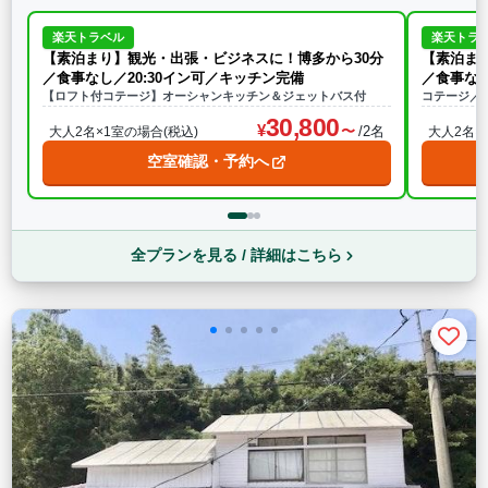
楽天トラベル
楽天トラ
【素泊まり】観光・出張・ビジネスに！博多から30分
【素泊ま
／食事なし／20:30イン可／キッチン完備
／食事なし
【ロフト付コテージ】オーシャンキッチン＆ジェットバス付
コテージ／
30,800
/2名
大人2名×1室の場合(税込)
大人2名×
空室確認・予約へ
全プランを見る / 詳細はこちら