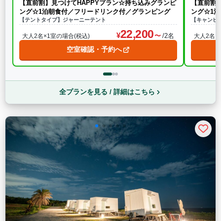
【直前割】見つけてHAPPYプラン☆持ち込みグランピ
【直前割
ング☆1泊朝食付／フリードリンク付／グランピング
ング☆1
【テントタイプ】ジャーニーテント
【キャンピ
22,200
/2名
大人2名×1室の場合(税込)
大人2名×
空室確認・予約へ
全プランを見る / 詳細はこちら