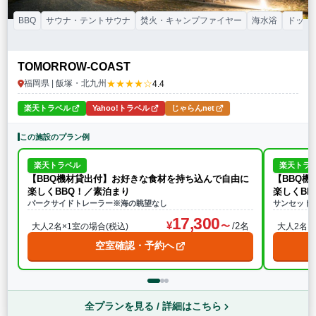
BBQ
サウナ・テントサウナ
焚火・キャンプファイヤー
海水浴
ドッグ
TOMORROW-COAST
★★★★☆
福岡県 | 飯塚・北九州
4.4
楽天トラベル
Yahoo!トラベル
じゃらんnet
この施設のプラン例
楽天トラベル
楽天トラ
【BBQ機材貸出付】お好きな食材を持ち込んで自由に
【BBQ
楽しくBBQ！／素泊まり
楽しくBB
パークサイドトレーラー※海の眺望なし
サンセット
17,300
/2名
大人2名×1室の場合(税込)
大人2名×
空室確認・予約へ
全プランを見る / 詳細はこちら