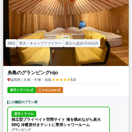
BBQ
焚火・キャンプファイヤー
駅から徒歩15分以内
糸島のグランピングnijo
★★★★★
福岡県 | 天神・中洲・糸島
5.0
楽天トラベル
じゃらんnet
この施設のプラン例
楽天トラベル
独立型プライベイト空間サイト 海を眺めながら炭火
BBQ 冷暖房付きテントに専用シャワールーム
グランピング