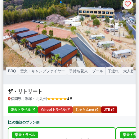
BBQ
焚火・キャンプファイヤー
手持ち花火
プール
子連れ
大人数（
ザ・リトリート
★★★★★
福岡県 | 飯塚・北九州
4.5
楽天トラベル
Yahoo!トラベル
じゃらんnet
JTB
この施設のプラン例
楽天トラベル
楽天トラ