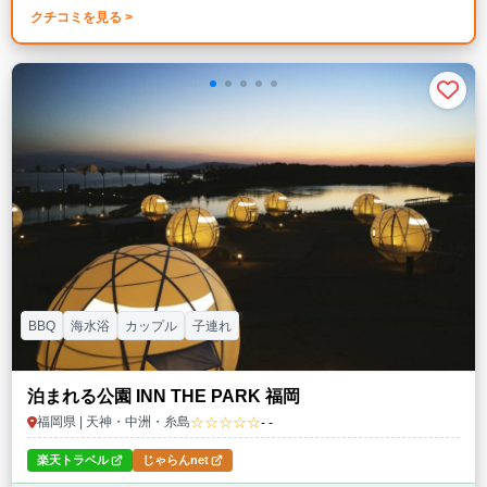
クチコミを見る >
BBQ
海水浴
カップル
子連れ
泊まれる公園 INN THE PARK 福岡
☆☆☆☆☆
福岡県 | 天神・中洲・糸島
- -
楽天トラベル
じゃらんnet