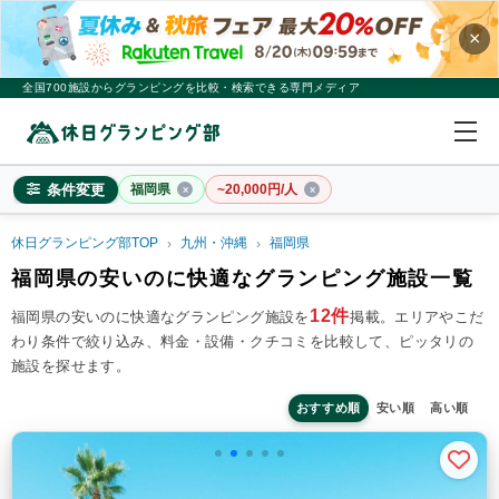
×
全国700施設からグランピングを比較・検索できる専門メディア
条件変更
福岡県
~20,000円/人
休日グランピング部TOP
九州・沖縄
福岡県
福岡県
福岡県の安いのに快適なグランピング施設一覧
×
2
名
1
室
12件
福岡県の安いのに快適なグランピング施設を
掲載。
エリアやこだ
わり条件で絞り込み、料金・設備・クチコミを比較して、ピッタリの
料金目安
※4名利用時の1名最安値
施設を探せます。
~20,000円/人
20,001~39,999円/人
40,000円~/人
シチュエーション
おすすめ順
安い順
高い順
カップル
子連れ
大人数(グループ)
ペット連れ
施設タイプ
ドームテント
コットンテント
コテージ・ロッジ
バンガロー・キャビン
1組限定貸切