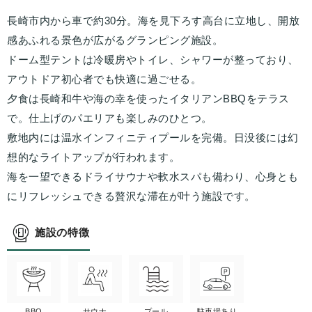
長崎市内から車で約30分。海を見下ろす高台に立地し、開放
感あふれる景色が広がるグランピング施設。
ドーム型テントは冷暖房やトイレ、シャワーが整っており、
アウトドア初心者でも快適に過ごせる。
夕食は長崎和牛や海の幸を使ったイタリアンBBQをテラス
で。仕上げのパエリアも楽しみのひとつ。
敷地内には温水インフィニティプールを完備。日没後には幻
想的なライトアップが行われます。
海を一望できるドライサウナや軟水スパも備わり、心身とも
にリフレッシュできる贅沢な滞在が叶う施設です。
施設の特徴
BBQ
サウナ
プール
駐車場あり