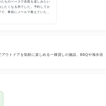
分たちのペースで糸島を楽しみたい
泊したくなる所でした。予約してか
寧で、事前にメールで教えていただ
も安心して利用できました。
クワク感が詰まった、手作り感のあ
く、ベッドルームの屋根がテントみ
じられて良かったです。
したりと、みんなで作り上げる感覚
す感じで、時間を気にせずにゆっく
過ごすことが出来ました。
具など、キャンプで準備する物を持
岡市でアウトドアを気軽に楽しめる一棟貸しの施設。BBQや海水浴
調理器具は備え付けで十分でした。
ェックインして、見てから100均等
のも良いかなと思います。
をある程度事前に決めて調味料を持
味料等についてはそれが良いかなと
0分程度のイオン糸島ショッピングセ
。ホームセンター、DAISOもある
ます。
は天候が優れず遊べませんでした