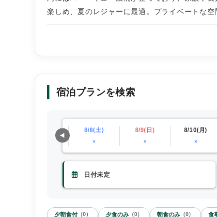
楽しめ、夏のレジャーに最適。プライベートな空
宿泊プランを検索
)
8/7(金)
8/8(土)
8/9(日)
8/10(月)
0〜
×
×
×
×
夕朝食付
夕食のみ
朝食のみ
食
（
0
）
（
0
）
（
0
）