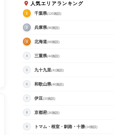
人気エリアランキング
千葉県
1
(120施設)
兵庫県
2
(86施設)
北海道
3
(68施設)
三重県
4
(44施設)
九十九里
5
(41施設)
和歌山県
6
(40施設)
伊豆
7
(33施設)
京都府
8
(26施設)
トマム・根室・釧路・十勝
9
(14施設)