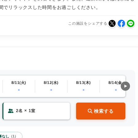
間でリラックスした時間をお過ごしください。
この施設をシェアする
8/11(火)
8/12(水)
8/13(木)
8/14(金)
×
×
×
×
×
検索する
2
名
1
室
事なし
（
1
）