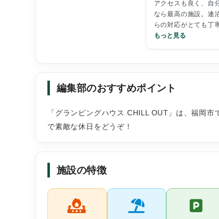
アクセスも良く、自
なら最高の施設。連
らの対応がとても丁
けるので、初めてで
もっと見る
秘密基地のようなワ
る室内は雰囲気が良
たいで、陽の光が感
ご飯をみんなで準備
編集部のおすすめポイント
が家族の一体感が増
りと、楽しい時間を
調味料や一部調理器
「グランピングハウス CHILL OUT」は、福
っていきましたが、
で素敵な休日をどうぞ！
こだわりがなければチ
で必要物品を揃える
今回は作るメニュー
って行きました。調
施設の特徴
思いました。
買い物は車で15〜2
ンターを利用しました
ので何でも手に入り
目の前が海で、今回