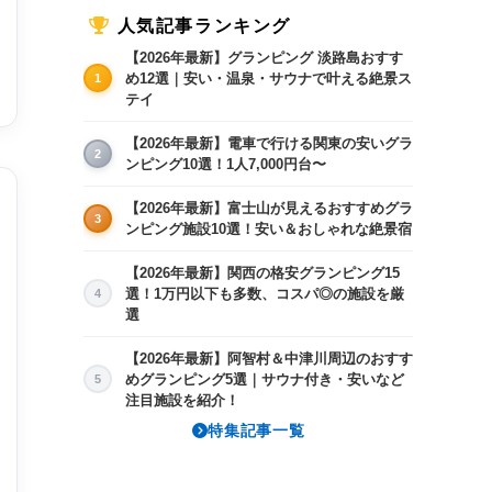
人気記事ランキング
【2026年最新】グランピング 淡路島おすす
め12選｜安い・温泉・サウナで叶える絶景ス
1
テイ
【2026年最新】電車で行ける関東の安いグラ
2
ンピング10選！1人7,000円台〜
【2026年最新】富士山が見えるおすすめグラ
3
ンピング施設10選！安い＆おしゃれな絶景宿
【2026年最新】関西の格安グランピング15
選！1万円以下も多数、コスパ◎の施設を厳
4
8/15(土)
8/16(日)
8/17(月)
8/18(火)
8/
選
×
×
16,240〜
16,240〜
16
【2026年最新】阿智村＆中津川周辺のおすす
めグランピング5選｜サウナ付き・安いなど
5
注目施設を紹介！
特集記事一覧