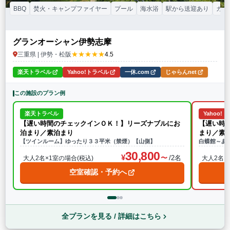
BBQ
焚火・キャンプファイヤー
プール
海水浴
駅から送迎あり
カッ
グランオーシャン伊勢志摩
★★★★★
三重県 | 伊勢・松阪
4.5
楽天トラベル
Yahoo!トラベル
一休.com
じゃらんnet
この施設のプラン例
楽天トラベル
Yahoo!
【遅い時間のチェックインＯＫ！】リーズナブルにお
【遅い時
泊まり／素泊まり
まり／素
【ツインルーム】ゆったり３３平米（禁煙）【山側】
白蝶館～あ
30,800
/2名
大人2名×1室の場合(税込)
大人2名×
空室確認・予約へ
全プランを見る / 詳細はこちら