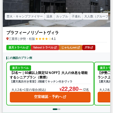
焚火・キャンプファイヤー
温泉
カップル
子連れ
大人数（グループ）
プラフィーノリゾートヴィラ
★★★★☆
三重県 | 伊勢・松阪
4.1
楽天トラベル
Yahoo!トラベル
じゃらんnet
JTB
この施設のプラン例
楽天トラベル
楽天トラ
【2名〜｜60歳以上限定52％OFF】大人の休息を堪能
【伊勢二見
するシニアプラン（禁煙）
ランク上
【露天風呂付き客室】2階建てキッチン付きヴィラ
【露天風呂
22,280
/2名
大人2名×1室の場合(税込)
大人2名×
空室確認・予約へ