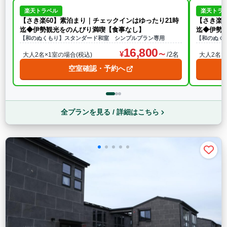
楽天トラベル
楽天トラ
【さき楽60】素泊まり｜チェックインはゆったり21時
【さき楽3
迄◆伊勢観光をのんびり満喫【食事なし】
迄◆伊勢
【和のぬくもり】スタンダード和室 シンプルプラン専用
【和のぬく
16,800
/2名
大人2名×1室の場合(税込)
大人2名×
空室確認・予約へ
全プランを見る / 詳細はこちら