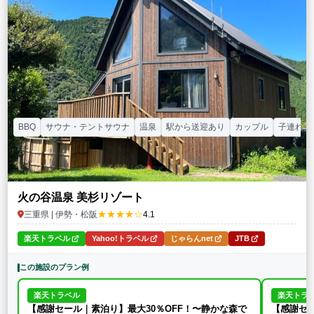
特徴・アクティビティ
サウナ・テントサウナ
焚火・キャンプファイヤー
手持ち花火
BBQ
温泉
プール
海水浴
ドッグラン
駅から徒歩15分以内
駅から送迎あり
この条件で再検索
条件をクリア
BBQ
サウナ・テントサウナ
温泉
駅から送迎あり
カップル
子連れ
火の谷温泉 美杉リゾート
★★★★☆
三重県 | 伊勢・松阪
4.1
楽天トラベル
Yahoo!トラベル
じゃらんnet
JTB
この施設のプラン例
楽天トラベル
楽天トラ
【感謝セール｜素泊り】最大30％OFF！〜静かな森で
【感謝セー