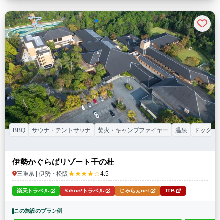
BBQ
サウナ・テントサウナ
焚火・キャンプファイヤー
温泉
ドッグラ
伊勢かぐらばリゾート千の杜
★★★★☆
三重県 | 伊勢・松阪
4.5
楽天トラベル
Yahoo!トラベル
じゃらんnet
JTB
この施設のプラン例