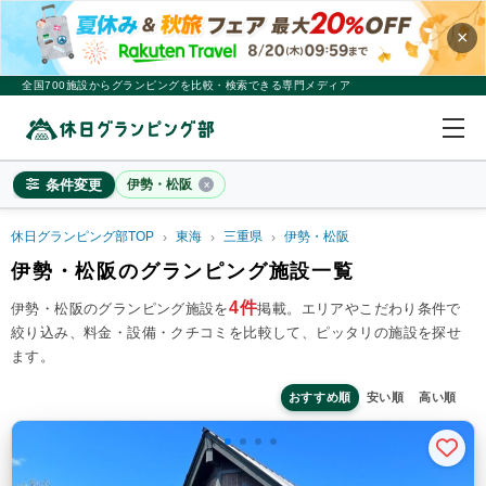
×
全国700施設からグランピングを比較・検索できる専門メディア
条件変更
伊勢・松阪
休日グランピング部TOP
東海
三重県
伊勢・松阪
伊勢・松阪
伊勢・松阪のグランピング施設一覧
×
2
名
1
室
4件
伊勢・松阪のグランピング施設を
掲載。
エリアやこだわり条件で
絞り込み、料金・設備・クチコミを比較して、ピッタリの施設を探せ
料金目安
※4名利用時の1名最安値
ます。
~20,000円/人
20,001~39,999円/人
40,000円~/人
シチュエーション
おすすめ順
安い順
高い順
カップル
子連れ
大人数(グループ)
ペット連れ
施設タイプ
ドームテント
コットンテント
コテージ・ロッジ
バンガロー・キャビン
1組限定貸切