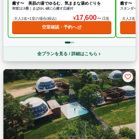
癒す〜 美肌の湯でゆるむ、気ままな湯めぐりを
癒す〜 
和室12.5畳｜まばゆい緑に心癒す広縁付
スタンダー
17,600
/2名
大人2名×1室の場合(税込)
大人2名×
空室確認・予約へ
全プランを見る / 詳細はこちら