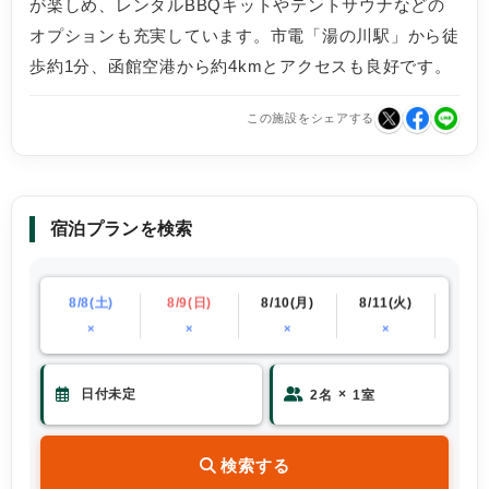
が楽しめ、レンタルBBQキットやテントサウナなどの
オプションも充実しています。市電「湯の川駅」から徒
歩約1分、函館空港から約4kmとアクセスも良好です。
この施設をシェアする
宿泊プランを検索
(金)
8/8(土)
8/9(日)
8/10(月)
8/11(火)
8/12
×
×
×
×
×
×
2
名
1
室
検索する