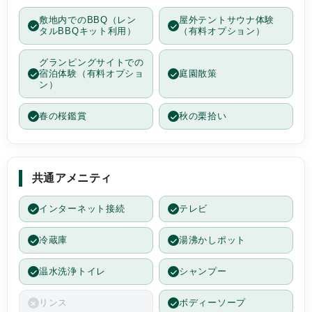
敷地内でのBBQ（レン
屋外テントサウナ体験
タルBBQキット利用）
（有料オプション）
グランピングサイトでの
宿泊体験（有料オプショ
庭園散策
ン）
春の桜鑑賞
秋の栗拾い
共通アメニティ
インターネット接続
テレビ
冷蔵庫
湯沸かしポット
温水洗浄トイレ
シャンプー
リンス
ボディーソープ