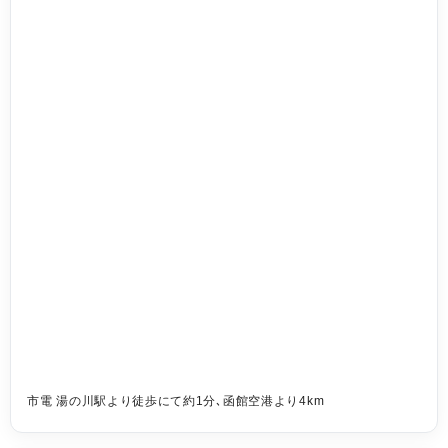
市電 湯の川駅より徒歩にて約1分､函館空港より4km