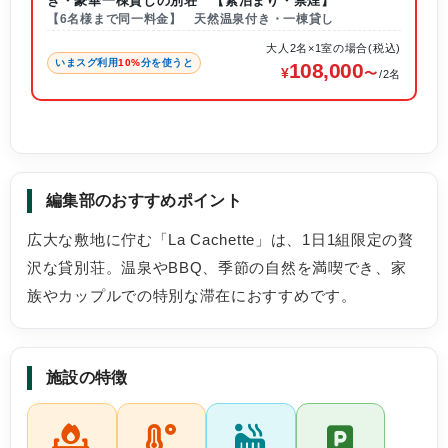
き・豪華一棟貸しの別荘 【素泊まり・禁煙】
【6名様まで同一料金】 天然温泉付き・一棟貸し
大人2名×1室の場合(税込)
いまスグ利用
10%
分を使うと
108,000
/2名
編集部のおすすめポイント
広大な敷地に佇む「La Cachette」は、1日1組限定の贅
沢な貸別荘。温泉やBBQ、季節の自然を満喫でき、家
族やカップルでの特別な滞在におすすめです。
施設の特徴