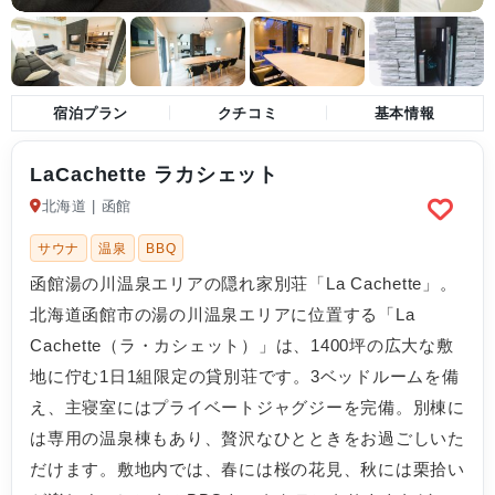
宿泊プラン
クチコミ
基本情報
LaCachette ラカシェット
北海道 | 函館
サウナ
温泉
BBQ
函館湯の川温泉エリアの隠れ家別荘「La Cachette」。
北海道函館市の湯の川温泉エリアに位置する「La
Cachette（ラ・カシェット）」は、1400坪の広大な敷
地に佇む1日1組限定の貸別荘です。3ベッドルームを備
え、主寝室にはプライベートジャグジーを完備。別棟に
は専用の温泉棟もあり、贅沢なひとときをお過ごしいた
だけます。敷地内では、春には桜の花見、秋には栗拾い