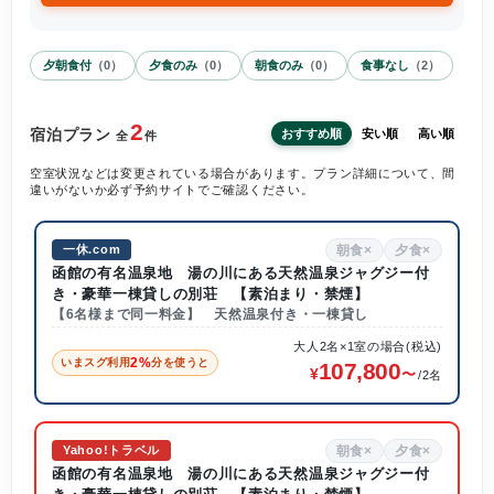
夕朝食付
（
0
）
夕食のみ
（
0
）
朝食のみ
（
0
）
食事なし
（
2
）
2
宿泊プラン
おすすめ順
安い順
高い順
全
件
空室状況などは変更されている場合があります。プラン詳細について、間
違いがないか必ず予約サイトでご確認ください。
朝食×
夕食×
一休.com
函館の有名温泉地 湯の川にある天然温泉ジャグジー付
き・豪華一棟貸しの別荘 【素泊まり・禁煙】
【6名様まで同一料金】 天然温泉付き・一棟貸し
大人2名×1室の場合(税込)
2%
いまスグ利用
分を使うと
107,800
/2名
朝食×
夕食×
Yahoo!トラベル
函館の有名温泉地 湯の川にある天然温泉ジャグジー付