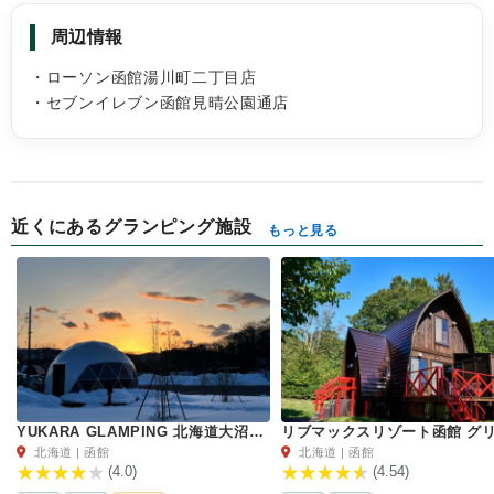
周辺情報
・ローソン函館湯川町二丁目店
・セブンイレブン函館見晴公園通店
近くにあるグランピング施設
もっと見る
YUKARA GLAMPING 北海道大沼公園
北海道 | 函館
北海道 | 函館
(4.0)
(4.54)