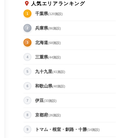
人気エリアランキング
千葉県
1
(120施設)
兵庫県
2
(86施設)
北海道
3
(68施設)
三重県
4
(44施設)
九十九里
5
(41施設)
和歌山県
6
(40施設)
伊豆
7
(33施設)
京都府
8
(26施設)
トマム・根室・釧路・十勝
9
(14施設)