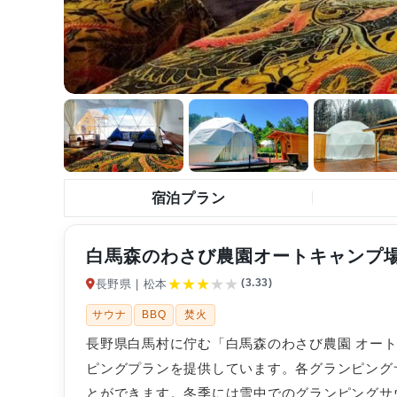
宿泊プラン
白馬森のわさび農園オートキャンプ
★
★
★
★
★
(3.33)
長野県 | 松本
サウナ
BBQ
焚火
長野県白馬村に佇む「白馬森のわさび農園 オー
ピングプランを提供しています。各グランピング
とができます。冬季には雪中でのグランピングサ