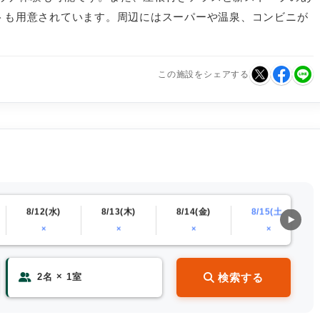
イトも用意されています。周辺にはスーパーや温泉、コンビニが
この施設をシェアする
8/12(水)
8/13(木)
8/14(金)
8/15(土)
×
×
×
×
×
検索する
2
名
1
室