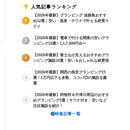
人気記事ランキング
【2026年最新】グランピング 淡路島おすす
め12選｜安い・温泉・サウナで叶える絶景ス
1
テイ
【2026年最新】電車で行ける関東の安いグラ
2
ンピング10選！1人7,000円台〜
【2026年最新】富士山が見えるおすすめグラ
3
ンピング施設10選！安い＆おしゃれな絶景宿
【2026年最新】関西の格安グランピング15
選！1万円以下も多数、コスパ◎の施設を厳
4
選
8/16(日)
8/17(月)
8/18(火)
8/19(水)
8/
×
15,000〜
15,000〜
15,000〜
15
【2026年最新】阿智村＆中津川周辺のおすす
めグランピング5選｜サウナ付き・安いなど
5
注目施設を紹介！
特集記事一覧