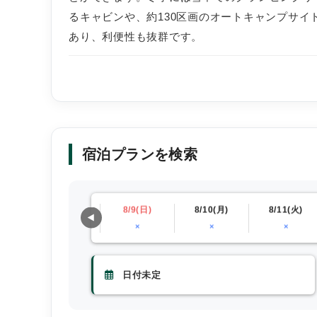
るキャビンや、約130区画のオートキャンプサ
あり、利便性も抜群です。
宿泊プランを検索
)
8/8(土)
8/9(日)
8/10(月)
8/11(火)
0〜
×
×
×
×