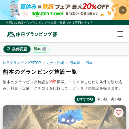
×
全国700施設からグランピングを比較・検索できる専門メディア
条件変更
熊本
休日グランピング部TOP
九州・沖縄
熊本県
熊本
熊本
熊本のグランピング施設一覧
×
2
名
1
室
2件
熊本のグランピング施設を
掲載。
エリアやこだわり条件で絞り込
み、料金・設備・クチコミを比較して、ピッタリの施設を探せます。
料金目安
※4名利用時の1名最安値
~20,000円/人
20,001~39,999円/人
40,000円~/人
おすすめ順
安い順
高い順
シチュエーション
カップル
子連れ
大人数(グループ)
ペット連れ
施設タイプ
ドームテント
コットンテント
コテージ・ロッジ
バンガロー・キャビン
1組限定貸切