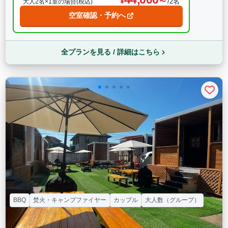
/2名
大人2名×1室の場合(税込)
空室確認・予約へ
全プランを見る / 詳細はこちら
BBQ
焚火・キャンプファイヤー
カップル
大人数（グループ）