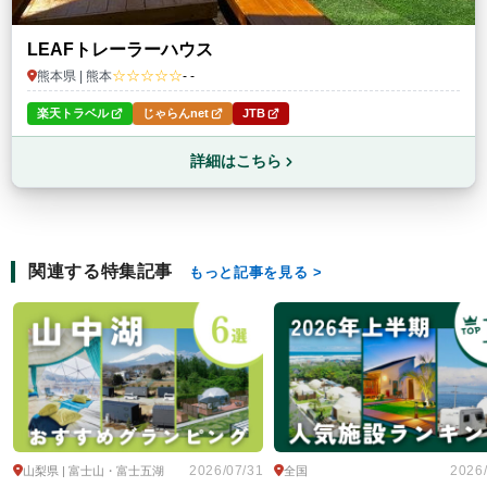
LEAFトレーラーハウス
☆☆☆☆☆
熊本県 | 熊本
- -
楽天トラベル
じゃらんnet
JTB
詳細はこちら
関連する特集記事
もっと記事を見る
2026/07/31
2026
山梨県 | 富士山・富士五湖
全国