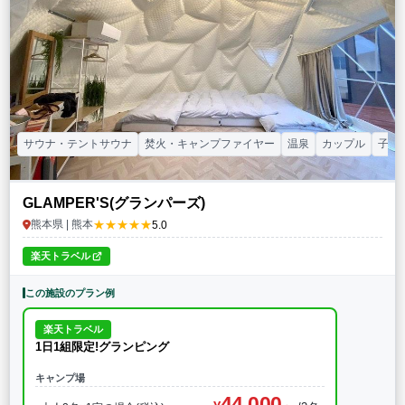
特徴・アクティビティ
サウナ・テントサウナ
焚火・キャンプファイヤー
手持ち花火
BBQ
温泉
プール
海水浴
ドッグラン
駅から徒歩15分以内
駅から送迎あり
この条件で再検索
条件をクリア
サウナ・テントサウナ
焚火・キャンプファイヤー
温泉
カップル
子連
GLAMPER'S(グランパーズ)
★★★★★
熊本県 | 熊本
5.0
楽天トラベル
この施設のプラン例
楽天トラベル
1日1組限定!グランピング
キャンプ場
44,000