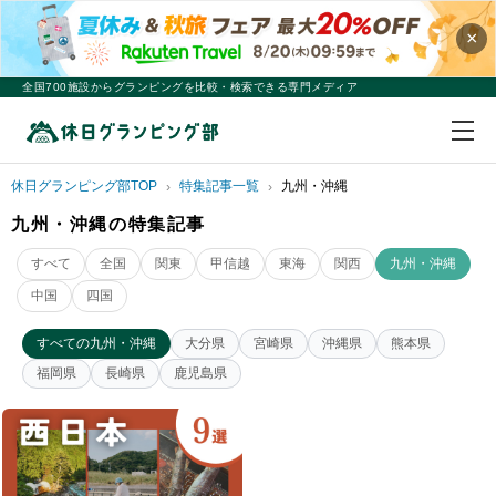
×
全国700施設からグランピングを比較・検索できる専門メディア
休日グランピング部TOP
特集記事一覧
九州・沖縄
九州・沖縄の特集記事
すべて
全国
関東
甲信越
東海
関西
九州・沖縄
中国
四国
すべての九州・沖縄
大分県
宮崎県
沖縄県
熊本県
福岡県
長崎県
鹿児島県