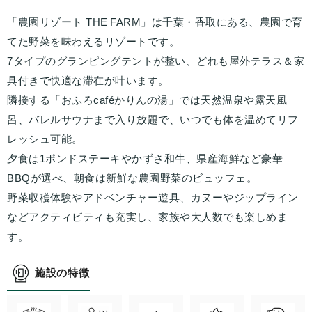
「農園リゾート THE FARM」は千葉・香取にある、農園で育
てた野菜を味わえるリゾートです。
7タイプのグランピングテントが整い、どれも屋外テラス＆家
具付きで快適な滞在が叶います。
隣接する「おふろcaféかりんの湯」では天然温泉や露天風
呂、バレルサウナまで入り放題で、いつでも体を温めてリフ
レッシュ可能。
夕食は1ポンドステーキやかずさ和牛、県産海鮮など豪華
BBQが選べ、朝食は新鮮な農園野菜のビュッフェ。
野菜収穫体験やアドベンチャー遊具、カヌーやジップライン
などアクティビティも充実し、家族や大人数でも楽しめま
す。
施設の特徴