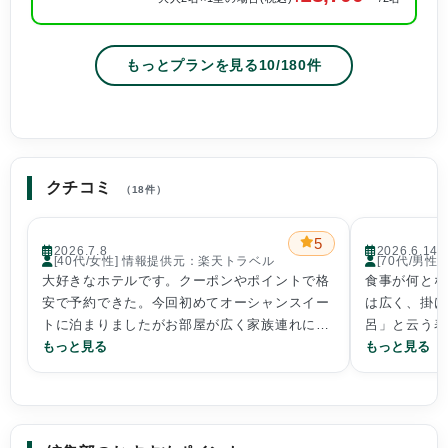
もっとプランを見る
10
/
180
件
クチコミ
（18件）
5
2026.7.8
2026.6.14
[40代/女性] 情報提供元：楽天トラベル
[70代/男
大好きなホテルです。クーポンやポイントで格
食事が何とな
安で予約できた。今回初めてオーシャンスイー
は広く、掛け
トに泊まりましたがお部屋が広く家族連れには
呂」と云う表
とても良いです！個人的には陶器風呂のジュニ
もっと見る
大浴場は宿泊
もっと見る
アスイートが好きです。会席料理も前回とはメ
物足らない。
ニューが変わっていてとっても美味しかったで
槽もいくつか
す！とろとろ湯にサウナに癒されました。
り過ぎだろ！
と思う。どち