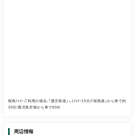
桜島ﾌｪﾘｰご利用の場合､｢鹿児島港｣→(ﾌｪﾘｰ15分)｢桜島港｣から車で約
30分/鹿児島空港から車で60分
周辺情報