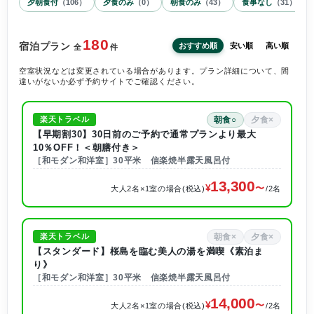
夕朝食付
（
106
）
夕食のみ
（
0
）
朝食のみ
（
43
）
食事なし
（
31
）
180
宿泊プラン
おすすめ順
安い順
高い順
全
件
空室状況などは変更されている場合があります。プラン詳細について、間
違いがないか必ず予約サイトでご確認ください。
朝食○
夕食×
楽天トラベル
【早期割30】30日前のご予約で通常プランより最大
10％OFF！＜朝膳付き＞
［和モダン和洋室］30平米 信楽焼半露天風呂付
13,300
大人2名×1室の場合(税込)
/2名
朝食×
夕食×
楽天トラベル
【スタンダード】桜島を臨む美人の湯を満喫《素泊ま
り》
［和モダン和洋室］30平米 信楽焼半露天風呂付
14,000
大人2名×1室の場合(税込)
/2名