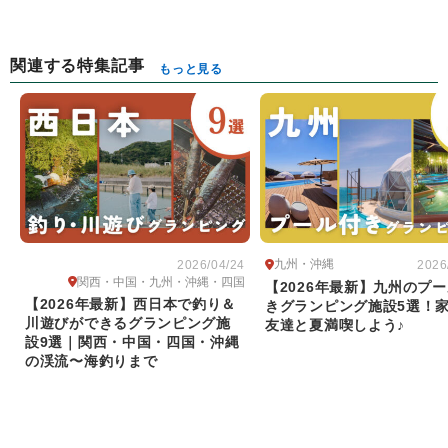
関連する特集記事
もっと見る
九州・沖縄
2026/04/24
2026
関西・中国・九州・沖縄・四国
【2026年最新】九州のプ
【2026年最新】西日本で釣り＆
きグランピング施設5選！
川遊びができるグランピング施
友達と夏満喫しよう♪
設9選｜関西・中国・四国・沖縄
の渓流〜海釣りまで