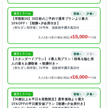
朝食○
夕食○
楽天トラベル
【早期割30】30日前のご予約で通常プランより最大
10％OFF！【朝膳+夕会席付き】
［和モダン和洋室］30平米 信楽焼半露天風呂付
15,000
大人2名×1室の場合(税込)
/2名
朝食○
夕食×
楽天トラベル
【スタンダードプラン】２番人気プラン！桜島を臨む美
人の湯＆お膳朝食 ＜朝膳付き＞
［和モダン和洋室］30平米 信楽焼半露天風呂付
16,000
大人2名×1室の場合(税込)
/2名
朝食○
夕食○
楽天トラベル
【50歳以上＆平日＆室数限定】通常価格より最大
15％OFFの平日最安値プラン【朝膳+夕会席付き】