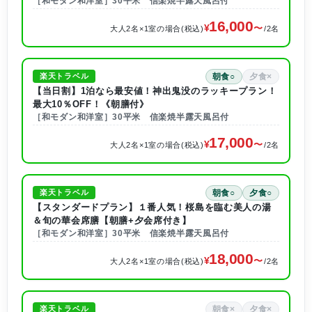
［和モダン和洋室］30平米 信楽焼半露天風呂付
16,000
大人2名×1室の場合(税込)
/2名
朝食○
夕食×
楽天トラベル
【当日割】1泊なら最安値！神出鬼没のラッキープラン！
最大10％OFF！《朝膳付》
［和モダン和洋室］30平米 信楽焼半露天風呂付
17,000
大人2名×1室の場合(税込)
/2名
朝食○
夕食○
楽天トラベル
【スタンダードプラン】１番人気！桜島を臨む美人の湯
＆旬の華会席膳【朝膳+夕会席付き】
［和モダン和洋室］30平米 信楽焼半露天風呂付
18,000
大人2名×1室の場合(税込)
/2名
朝食×
夕食×
楽天トラベル