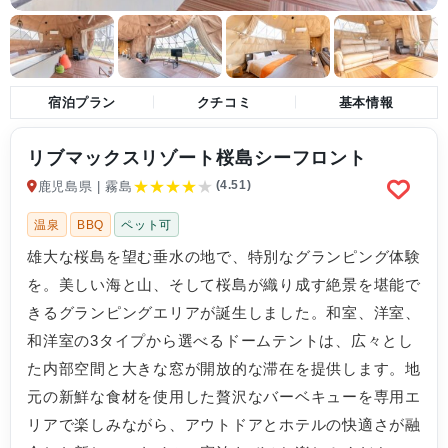
宿泊プラン
クチコミ
基本情報
リブマックスリゾート桜島シーフロント
★
★
★
★
★
(4.51)
鹿児島県 | 霧島
温泉
BBQ
ペット可
雄大な桜島を望む垂水の地で、特別なグランピング体験
を。美しい海と山、そして桜島が織り成す絶景を堪能で
きるグランピングエリアが誕生しました。和室、洋室、
和洋室の3タイプから選べるドームテントは、広々とし
た内部空間と大きな窓が開放的な滞在を提供します。地
元の新鮮な食材を使用した贅沢なバーベキューを専用エ
リアで楽しみながら、アウトドアとホテルの快適さが融