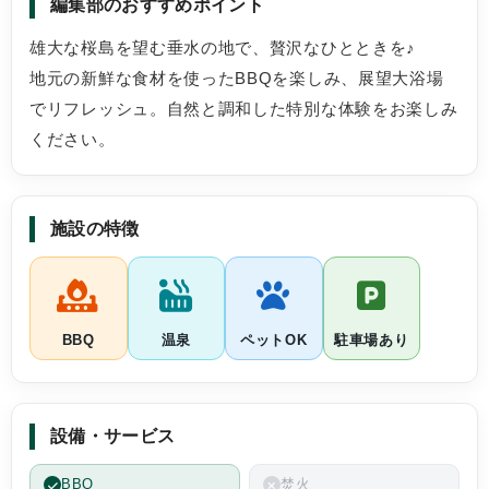
編集部のおすすめポイント
事)いくつか
れていると思
雄大な桜島を望む垂水の地で、贅沢なひとときを♪
地元の新鮮な食材を使ったBBQを楽しみ、展望大浴場
でリフレッシュ。自然と調和した特別な体験をお楽しみ
ください。
施設の特徴
BBQ
温泉
ペットOK
駐車場あり
設備・サービス
BBQ
焚火