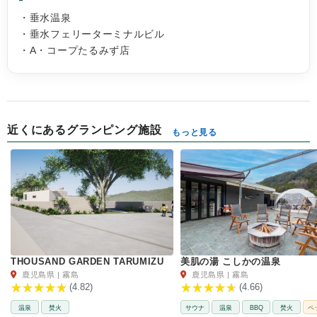
・垂水温泉
・垂水フェリーターミナルビル
・A・コープたるみず店
近くにあるグランピング施設
もっと見る
THOUSAND GARDEN TARUMIZU
美肌の湯 こしかの温泉
鹿児島県 | 霧島
鹿児島県 | 霧島
(4.82)
(4.66)
温泉
焚火
サウナ
温泉
BBQ
焚火
ペ