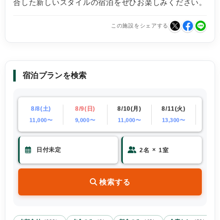
合した新しいスタイルの宿泊をぜひお楽しみください。
この施設をシェアする
宿泊プランを検索
(金)
8/8(土)
8/9(日)
8/10(月)
8/11(火)
8/12
00〜
11,000〜
9,000〜
11,000〜
13,300〜
11,0
×
2
名
1
室
検索する