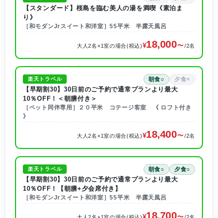
【スタンダード】桜島を臨む美人の湯を満喫《素泊ま
り》
［和モダンJrスイート和洋室］55平米 半露天風呂
18,000
大人2名×1室の場合(税込)
/2名
朝食○
夕食×
楽天トラベル
【早期割30】30日前のご予約で通常プランより最大
10％OFF！＜朝膳付き＞
［ペット同伴専用］２０平米 コテージ客室 《 ロフト付き
》
18,400
大人2名×1室の場合(税込)
/2名
朝食○
夕食○
楽天トラベル
【早期割30】30日前のご予約で通常プランより最大
10％OFF！【朝膳+夕会席付き】
［和モダンJrスイート和洋室］55平米 半露天風呂
18,700
大人2名×1室の場合(税込)
/2名