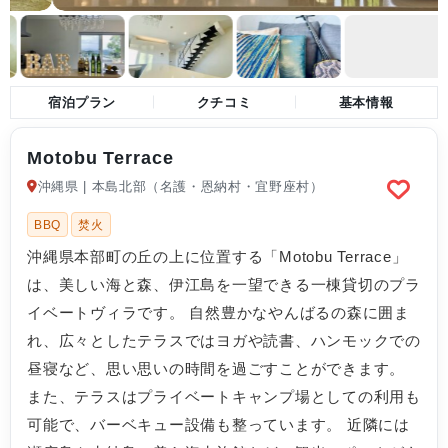
宿泊プラン
クチコミ
基本情報
Motobu Terrace
沖縄県 | 本島北部（名護・恩納村・宜野座村）
BBQ
焚火
沖縄県本部町の丘の上に位置する「Motobu Terrace」
は、美しい海と森、伊江島を一望できる一棟貸切のプラ
イベートヴィラです。 自然豊かなやんばるの森に囲ま
れ、広々としたテラスではヨガや読書、ハンモックでの
昼寝など、思い思いの時間を過ごすことができます。
また、テラスはプライベートキャンプ場としての利用も
可能で、バーベキュー設備も整っています。 近隣には