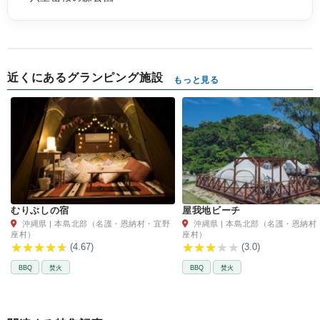
近くにあるグランピング施設
もっと見る
むりぶしの宿
屋我地ビーチ
沖縄県 | 本島北部（名護・恩納村・宜野
沖縄県 | 本島北部（名護・恩納村
座村）
座村）
(4.67)
(3.0)
BBQ
焚火
BBQ
焚火