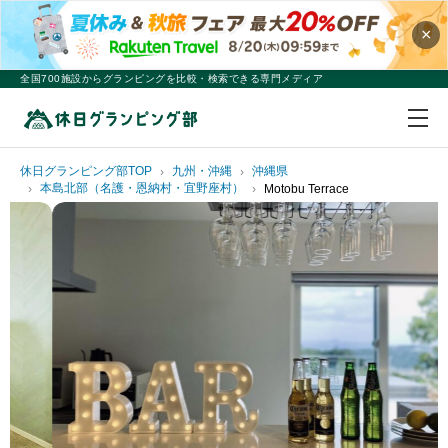
×
全国700施設からグランピングを比較・検索できる専門メディア
休日グランピング部TOP
九州・沖縄
沖縄県
本島北部（名護・恩納村・宜野座村）
Motobu Terrace