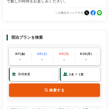
で癒しの時間をお楽しみください。
この施設をシェアする
宿泊プランを検索
(木)
8/7(金)
8/8(土)
8/9(日)
8/10(月)
8/11
×
×
×
×
×
×
2
名
1
室
検索する