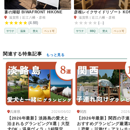
蒼の湖邸 BIWAFRONT HIKONE
滋賀県 | 近江八幡・彦根
滋賀県 | 近江八幡・彦根
(4.88)
(- -)
サウナ
温泉
焚火
ペット可
サウナ
BBQ
焚火
ペット可
関連する特集記事
もっと見る
兵庫県
関西
2026/06/02
2026
【2026年最新】淡路島の愛犬と
【2026年最新】関西の子
泊まれるグランピング8選｜大型
おすすめグランピング厳選1
犬OK・温泉ヴィラ・1組限定
｜恐竜・川遊び・アスレチ