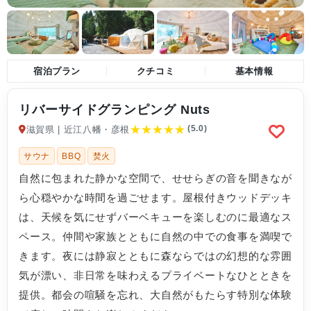
宿泊プラン
クチコミ
基本情報
リバーサイドグランピング Nuts
★
★
★
★
★
(5.0)
滋賀県 | 近江八幡・彦根
サウナ
BBQ
焚火
自然に包まれた静かな空間で、せせらぎの音を聞きなが
ら心穏やかな時間を過ごせます。屋根付きウッドデッキ
は、天候を気にせずバーベキューを楽しむのに最適なス
ペース。仲間や家族とともに自然の中での食事を満喫で
きます。夜には静寂とともに森ならではの幻想的な雰囲
気が漂い、非日常を味わえるプライベートなひとときを
提供。都会の喧騒を忘れ、大自然がもたらす特別な体験