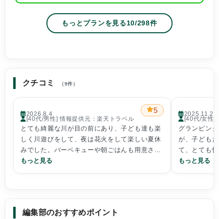
もっとプランを見る
10
/
298
件
クチコミ
（9件）
5
2026.8.4
2025.11.22
[40代/男性] 情報提供元：楽天トラベル
[40代/女
とても綺麗な川が目の前にあり、子ども達も楽
グランピング
しく川遊びをして、夜は花火をして楽しい夏休
が、子どもた
みでした。バーベキューや朝ごはんも用意され
て、とても快
た食材、機材で自分たちで作って食べました。
もっと見る
ご飯も食べき
もっと見る
機材の使い方などが少し分かりにくかったです
た。
がなんとかなりました。設備の使い方や、サー
川沿いなので
ビスの案内などはもう少しして欲しかったで
す。聞かないと分からないことがまぁまぁあり
編集部のおすすめポイント
ました。