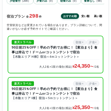
夕朝食付
（
200
）
夕食のみ
（
0
）
朝食のみ
（
0
）
食事なし
（
98
）
298
宿泊プラン
おすすめ順
安い順
高い順
全
件
空室状況などは変更されている場合があります。プラン詳細について、間
違いがないか必ず予約サイトでご確認ください。
朝食×
夕食×
楽天トラベル
90日前25％OFF！早めの予約でお得に！【素泊まり】食
事は持込で！ドームorコットンテントで宿泊
【木陰エリア H棟】宿泊＜4mコットンテント＞
24,350
大人2名×1室の場合(税込)
/2名
朝食×
夕食×
楽天トラベル
90日前25％OFF！早めの予約でお得に！【素泊まり】食
事は持込で！ドームorコットンテントで宿泊
【木陰エリア I棟】宿泊＜5mコットンテント＞
25,350
大人2名×1室の場合(税込)
/2名