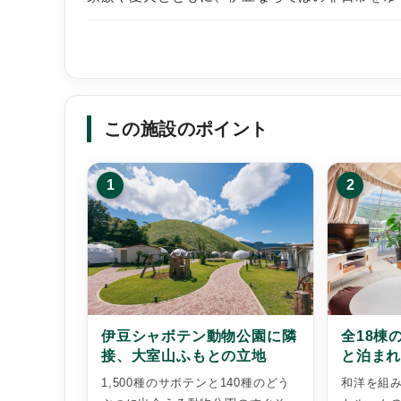
この施設のポイント
1
2
伊豆シャボテン動物公園に隣
全18棟
接、大室山ふもとの立地
と泊まれ
1,500種のサボテンと140種のどう
和洋を組