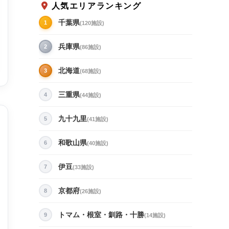
人気エリアランキング
千葉県
1
(120施設)
兵庫県
2
(86施設)
北海道
3
(68施設)
三重県
4
(44施設)
九十九里
5
(41施設)
和歌山県
6
(40施設)
8/14(金)
8/15(土)
8/16(日)
8/17(月)
8/
伊豆
7
(33施設)
33,300〜
28,900〜
23,500〜
23,500〜
21
京都府
8
(26施設)
トマム・根室・釧路・十勝
9
(14施設)