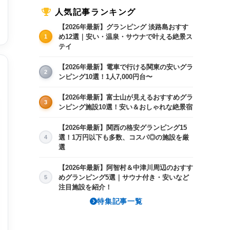
人気記事ランキング
【2026年最新】グランピング 淡路島おすす
め12選｜安い・温泉・サウナで叶える絶景ス
1
テイ
【2026年最新】電車で行ける関東の安いグラ
2
ンピング10選！1人7,000円台〜
【2026年最新】富士山が見えるおすすめグラ
3
ンピング施設10選！安い＆おしゃれな絶景宿
【2026年最新】関西の格安グランピング15
選！1万円以下も多数、コスパ◎の施設を厳
4
選
【2026年最新】阿智村＆中津川周辺のおすす
めグランピング5選｜サウナ付き・安いなど
5
注目施設を紹介！
特集記事一覧