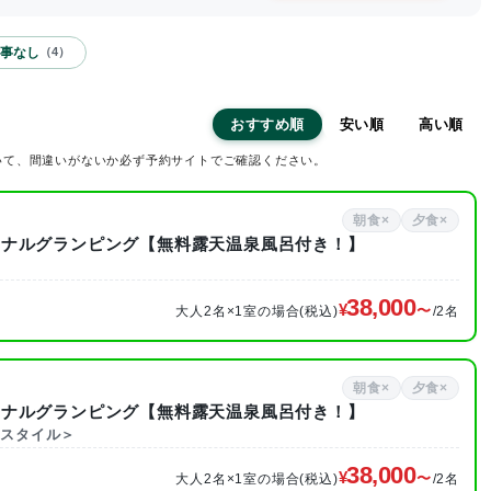
事なし
（
4
）
おすすめ順
安い順
高い順
いて、間違いがないか必ず予約サイトでご確認ください。
朝食×
夕食×
ジナルグランピング【無料露天温泉風呂付き！】
38,000
大人2名×1室の場合(税込)
/2名
朝食×
夕食×
ジナルグランピング【無料露天温泉風呂付き！】
・スタイル＞
38,000
大人2名×1室の場合(税込)
/2名