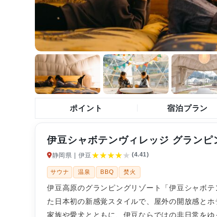
ポイント
宿泊プラン
伊豆シャボテンヴィレッジ グランピ
★
★
★
★
★
(4.41)
静岡県 | 伊豆
サウナ
温泉
BBQ
焚火
伊豆高原のグランピングリゾート「伊豆シャボテ
た日本初の新感覚スタイルで、屋外の開放感とホ
家族や愛犬とともに、伊豆ならではの非日常をゆ