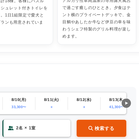
アルカリ性単純温泉の専用露天風呂
計18棟。各棟にバスル
で過ごす癒しのひととき。夕食はテ
ォシュレット付きトイレを
ント横のプライベートデッキで、金
。1日1組限定で愛犬と
目鯛やあしたか牛など伊豆の幸を味
プランも用意されていま
わうシェフ特製のグリル料理が楽し
めます。
8/10(月)
8/11(火)
8/12(水)
8/13(木)
33,300〜
×
×
41,300〜
×
検索する
2
名
1
室