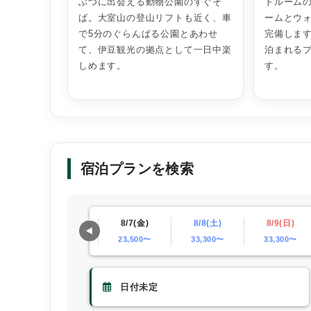
ぶつに出会える動物公園のすぐそ
トルームの
ば。大室山の登山リフトも近く、車
ームとウ
で5分のぐらんぱる公園とあわせ
完備します
て、伊豆観光の拠点として一日中楽
泊まれる
しめます。
す。
宿泊プランを検索
)
8/6(木)
8/7(金)
8/8(土)
8/9(日)
21,200〜
23,500〜
33,300〜
33,300〜