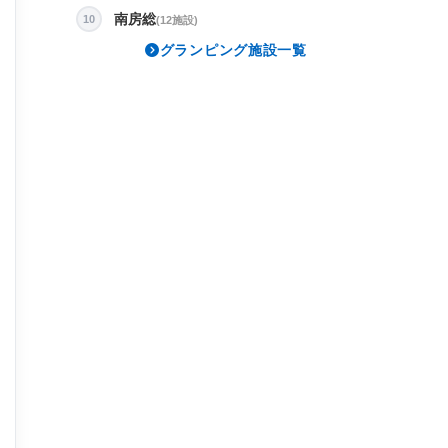
南房総
10
(12施設)
グランピング施設一覧