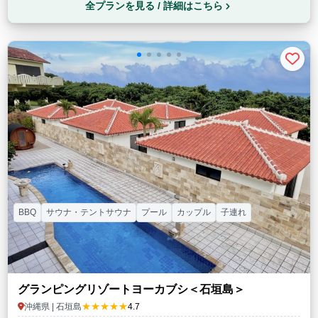
全プランを見る / 詳細はこちら
BBQ
サウナ・テントサウナ
プール
カップル
子連れ
グランピングリゾートヨーカブシ＜石垣島＞
★★★★★
沖縄県 | 石垣島
4.7