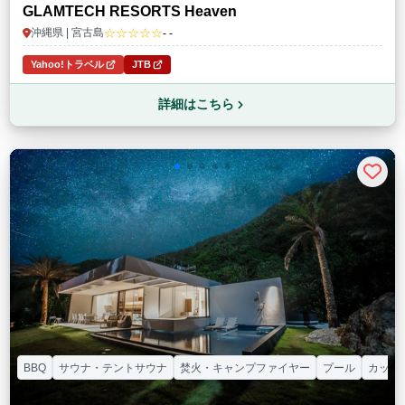
GLAMTECH RESORTS Heaven
☆☆☆☆☆
沖縄県 | 宮古島
- -
Yahoo!トラベル
JTB
詳細はこちら
BBQ
サウナ・テントサウナ
焚火・キャンプファイヤー
プール
カップ