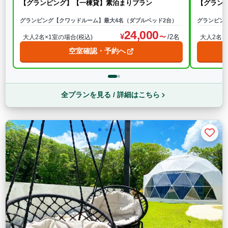
【グランピング】【一棟貸】素泊まりプラン
【グラン
グランピング【クワッドルーム】最大4名（ダブルベッド2台）
グランピン
24,000
/2名
大人2名×1室の場合(税込)
大人2名×
空室確認・予約へ
全プランを見る / 詳細はこちら