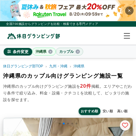
×
全国700施設からグランピングを比較・検索できる専門メディア
条件変更
沖縄県
カップル
休日グランピング部TOP
九州・沖縄
沖縄県
沖縄県
沖縄県のカップル向けグランピング施設一覧
×
2
名
1
室
20件
沖縄県のカップル向けグランピング施設を
掲載。
エリアやこだわ
り条件で絞り込み、料金・設備・クチコミを比較して、ピッタリの施
料金目安
※4名利用時の1名最安値
設を探せます。
~20,000円/人
20,001~39,999円/人
40,000円~/人
シチュエーション
おすすめ順
安い順
高い順
カップル
子連れ
大人数(グループ)
ペット連れ
施設タイプ
ドームテント
コットンテント
コテージ・ロッジ
バンガロー・キャビン
1組限定貸切