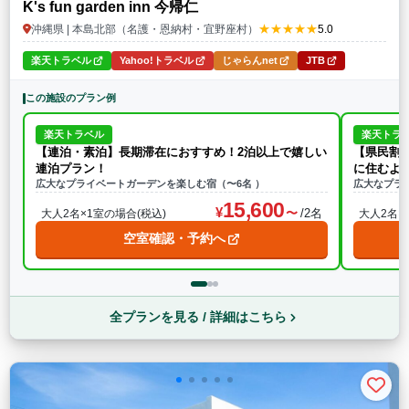
K's fun garden inn 今帰仁
★★★★★
沖縄県 | 本島北部（名護・恩納村・宜野座村）
5.0
楽天トラベル
Yahoo!トラベル
じゃらんnet
JTB
この施設のプラン例
楽天トラベル
楽天トラ
【連泊・素泊】長期滞在におすすめ！2泊以上で嬉しい
【県民割
連泊プラン！
に住むよ
広大なプライベートガーデンを楽しむ宿（〜6名 ）
広大なプラ
15,600
/2名
大人2名×1室の場合(税込)
大人2名×
空室確認・予約へ
全プランを見る / 詳細はこちら