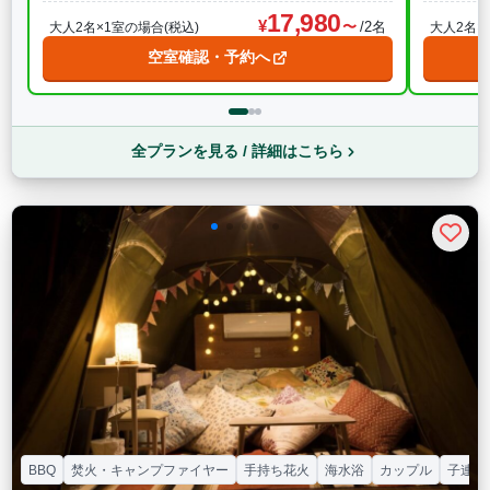
17,980
/2名
大人2名×1室の場合(税込)
大人2名×
空室確認・予約へ
全プランを見る / 詳細はこちら
BBQ
焚火・キャンプファイヤー
手持ち花火
海水浴
カップル
子連れ