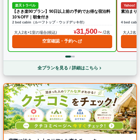
楽天トラベル
Yahoo!
【さき楽90プラン】90日以上前の予約でお得な宿泊料
素泊まり｜
10％OFF｜朝食付き
2 bed cabin（ルーフトップ・ウッドデッキ付）
4 bed 
31,500
/2名
大人2名×1室の場合(税込)
大人2名×
空室確認・予約へ
全プランを見る / 詳細はこちら