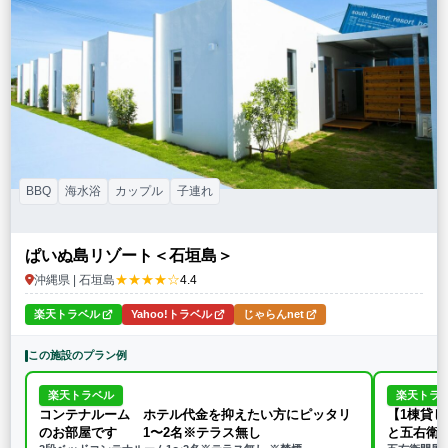
BBQ
海水浴
カップル
子連れ
ぱいぬ島リゾート＜石垣島＞
★★★★☆
沖縄県 | 石垣島
4.4
楽天トラベル
Yahoo!トラベル
じゃらんnet
この施設のプラン例
楽天トラベル
楽天トラ
コンテナルーム ホテル代金を抑えたい方にピッタリ
【1棟貸
のお部屋です 1〜2名※テラス無し
と五右衛