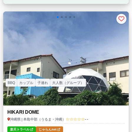
BBQ
カップル
子連れ
大人数（グループ）
HIKARI DOME
☆☆☆☆☆
沖縄県 | 本島中部（うるま・沖縄）
- -
楽天トラベル
じゃらんnet