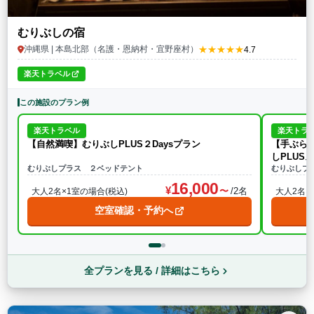
むりぶしの宿
★★★★★
沖縄県 | 本島北部（名護・恩納村・宜野座村）
4.7
楽天トラベル
この施設のプラン例
楽天トラベル
楽天トラ
【自然満喫】むりぶしPLUS２Daysプラン
【手ぶら
しPLUS
むりぶしプラス ２ベッドテント
むりぶしプ
16,000
/2名
大人2名×1室の場合(税込)
大人2名×
空室確認・予約へ
全プランを見る / 詳細はこちら