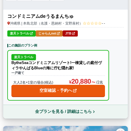
コンドミニアムdeうるまんちゅ
☆☆☆☆☆
沖縄県 | 本島北部（名護・恩納村・宜野座村）
- -
楽天トラベル
じゃらんnet
JTB
この施設のプラン例
楽天トラベル
BytheSeaコンドミニアムリゾート!一棟貸しの庭付ヴ
ィラやんばるBlueの海に佇む隠れ家!
一戸建て
20,880
/2名
大人2名×1室の場合(税込)
空室確認・予約へ
全プランを見る / 詳細はこちら