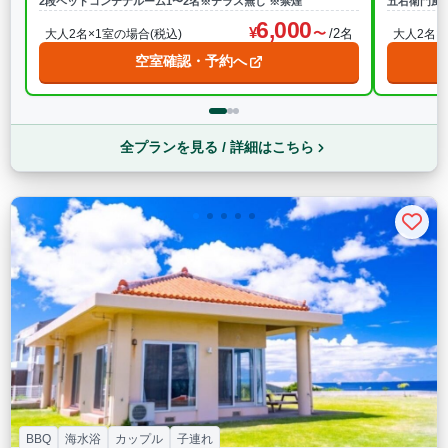
2段ベッドコンテナルーム1〜2名※テラス無し ※禁煙
五右衛門風
6,000
/2名
大人2名×1室の場合(税込)
大人2名×
空室確認・予約へ
全プランを見る / 詳細はこちら
BBQ
海水浴
カップル
子連れ