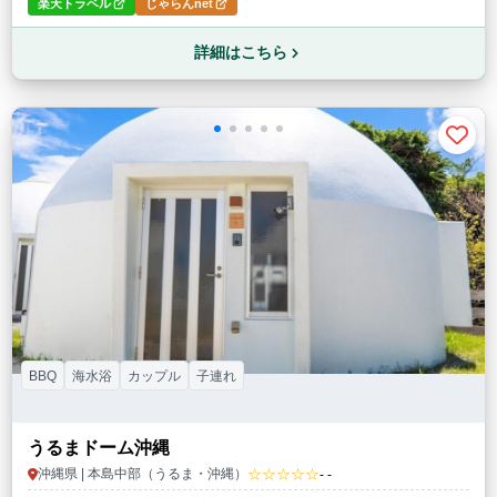
楽天トラベル
じゃらんnet
詳細はこちら
BBQ
海水浴
カップル
子連れ
うるまドーム沖縄
☆☆☆☆☆
沖縄県 | 本島中部（うるま・沖縄）
- -