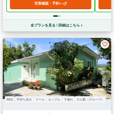
空室確認・予約へ
全プランを見る / 詳細はこちら
BBQ
手持ち花火
プール
カップル
子連れ
大人数（グループ）