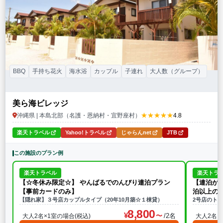
BBQ
手持ち花火
海水浴
カップル
子連れ
大人数（グループ）
美ら海ビレッジ
★★★★★
沖縄県 | 本島北部（名護・恩納村・宜野座村）
4.8
楽天トラベル
Yahoo!トラベル
じゃらんnet
JTB
この施設のプラン例
楽天トラベル
楽天トラ
【☆冬休み限定☆】 やんばるでのんびり連泊プラン
【連泊が
【事前カードのみ】
泊以上の
【隠れ家】３号店カップルタイプ（20年10月築☆１棟貸）
2号店のト
8,800
/2名
大人2名×1室の場合(税込)
大人2名×