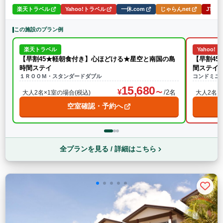
楽天トラベル
Yahoo!トラベル
一休.com
じゃらんnet
JTB
この施設のプラン例
楽天トラベル
Yahoo!
【早割45★軽朝食付き】心ほどける★星空と南国の島
【早割4
時間ステイ
間ステイ
１ＲＯＯＭ・スタンダードダブル
コンドミニア
15,680
/2名
大人2名×1室の場合(税込)
大人2名×
空室確認・予約へ
全プランを見る / 詳細はこちら