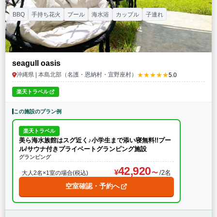
BBQ
手持ち花火
プール
海水浴
カップル
子連れ
seagull oasis
★★★★★
沖縄県 | 本島北部（名護・恩納村・宜野座村）
5.0
楽天トラベル
この施設のプラン例
楽天トラベル
美ら海水族館はスグ近く♪小学生まで添い寝無料!!プー
ル/サウナ付きプライベートグランピング施設
グランピング
42,920
/2名
大人2名×1室の場合(税込)
空室確認・予約へ