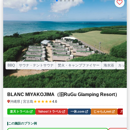
BBQ
サウナ・テントサウナ
焚火・キャンプファイヤー
海水浴
カップ
BLANC MIYAKOJIMA（旧RuGu Glamping Resort）
★★★★★
沖縄県 | 宮古島
4.6
楽天トラベル
Yahoo!トラベル
一休.com
じゃらんnet
JTB
この施設のプラン例