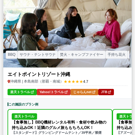
特徴・アクティビティ
サウナ・テントサウナ
焚火・キャンプファイヤー
手持ち花火
BBQ
温泉
プール
海水浴
ドッグラン
駅から徒歩15分以内
駅から送迎あり
この条件で再検索
条件をクリア
BBQ
サウナ・テントサウナ
焚火・キャンプファイヤー
手持ち花火
プ
エイトポイントリゾート沖縄
★★★★★
沖縄県 | 本島南部（那覇・南城）
4.7
楽天トラベル
Yahoo!トラベル
じゃらんnet
JTB
この施設のプラン例
楽天トラベル
楽天トラ
【食事無し】BBQ機材レンタル有料・食材や飲み物の
【食事無
持ち込みOK！近隣のグルメ旅ももちろんOK！
持ち込み
【スタンダード】グランピングドームテント／39平米／禁煙
【アズール