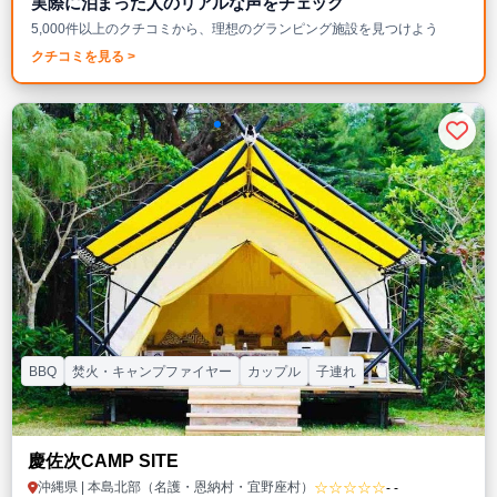
実際に泊まった人のリアルな声をチェック
5,000件以上のクチコミから、理想のグランピング施設を見つけよう
クチコミを見る >
BBQ
焚火・キャンプファイヤー
カップル
子連れ
慶佐次CAMP SITE
☆☆☆☆☆
沖縄県 | 本島北部（名護・恩納村・宜野座村）
- -