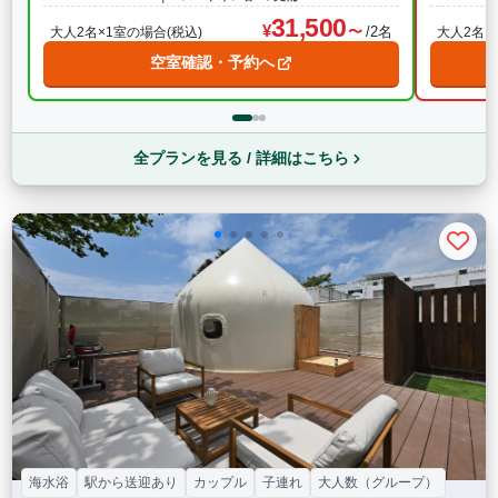
31,500
/2名
大人2名×1室の場合(税込)
大人2名×
空室確認・予約へ
全プランを見る / 詳細はこちら
海水浴
駅から送迎あり
カップル
子連れ
大人数（グループ）