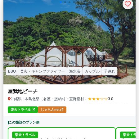
BBQ
焚火・キャンプファイヤー
海水浴
カップル
子連れ
屋我地ビーチ
★★★☆☆
沖縄県 | 本島北部（名護・恩納村・宜野座村）
3.0
楽天トラベル
じゃらんnet
この施設のプラン例
楽天トラベル
楽天トラ