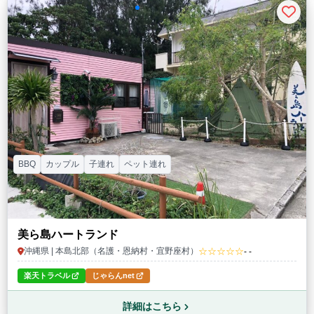
BBQ
カップル
子連れ
ペット連れ
美ら島ハートランド
☆☆☆☆☆
沖縄県 | 本島北部（名護・恩納村・宜野座村）
- -
楽天トラベル
じゃらんnet
詳細はこちら