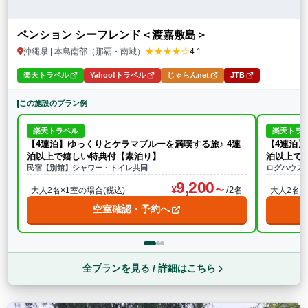
ペンション シーフレンド＜渡嘉敷島＞
★★★★☆
沖縄県 | 本島南部（那覇・南城）
4.1
楽天トラベル
Yahoo!トラベル
じゃらんnet
JTB
この施設のプラン例
楽天トラベル
楽天トラ
【4連泊】ゆっくりとケラマブルーを満喫する旅♪ 4連
【4連泊】
泊以上で嬉しい特典付【素泊り】
泊以上で
民宿【別館】シャワー・トイレ共同
ログハウス
9,200
/2名
大人2名×1室の場合(税込)
大人2名×
空室確認・予約へ
全プランを見る / 詳細はこちら