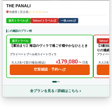
THE PANALI
☆☆☆☆☆
沖縄県 | 宮古島
- -
楽天トラベル
Yahoo!トラベル
一休.com
この施設のプラン例
楽天トラベル
Yahoo!
【素泊まり】海辺のヴィラで過ごす穏やかなひととき
【3連泊
りの連続
プライベートプール付スイートヴィラ
プライベー
179,080
/2名
大人2名×1室の場合(税込)
大人2名×
空室確認・予約へ
全プランを見る / 詳細はこちら