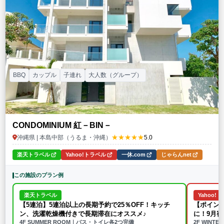
BBQ
カップル
子連れ
大人数（グループ）
CONDOMINIUM 紅－BIN－
★★★★★
沖縄県 | 本島中部（うるま・沖縄）
5.0
楽天トラベル
Yahoo!トラベル
一休.com
じゃらんnet
この施設のプラン例
楽天トラベル
Yahoo!
【5連泊】5連泊以上の長期予約で25％OFF！キッチ
【ポイン
ン、洗濯乾燥機付きで長期滞在にオススメ♪
に！9月
4F SUMMER ROOM｜バス・トイレ各2つ完備
2F WINTER