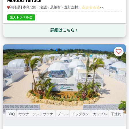
Motobu Terrace
☆☆☆☆☆
沖縄県 | 本島北部（名護・恩納村・宜野座村）
- -
楽天トラベル
詳細はこちら
BBQ
サウナ・テントサウナ
プール
ドッグラン
カップル
子連れ
ペ