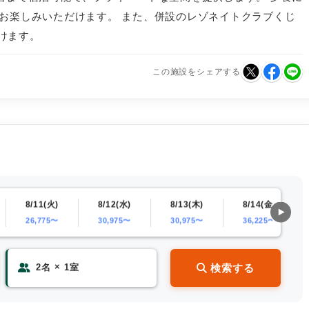
をお楽しみいただけます。 また、併設のレゾネイトクラブくじ
けます。
この施設をシェアする
8/11(火)
8/12(水)
8/13(木)
8/14(金)
26,775〜
30,975〜
30,975〜
36,225〜
×
検索する
2
名
1
室