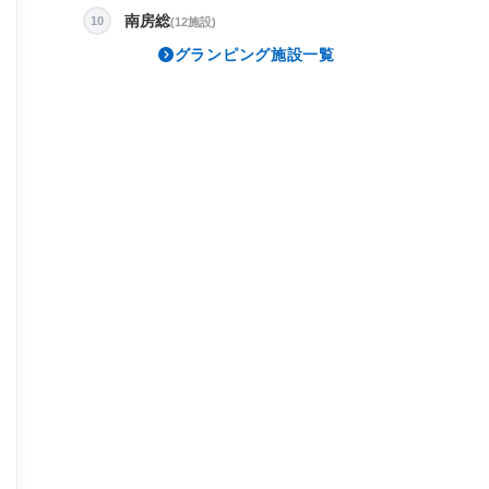
南房総
10
(12施設)
グランピング施設一覧