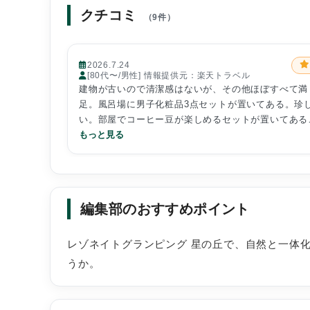
クチコミ
（9件）
2026.7.24
[80代〜/男性] 情報提供元：楽天トラベル
建物が古いので清潔感はないが、その他ほぼすべて満
足。風呂場に男子化粧品3点セットが置いてある。珍
い。部屋でコーヒー豆が楽しめるセットが置いてある
朝食バイキングは種類も豊富、特にパン類が充実して
もっと見る
るのがうれしい。夕食は和食も満足だったが、洋食が
に工夫されている。豊後牛デミグラスステーキが柔ら
くとろけるようで美味しかった。お品書きに自分の名
が印刷されていた。テーブルの上に趣味の良い小物が
編集部のおすすめポイント
いてあった。部屋、建物がヨーロッパ山小屋風で、こ
も趣があり楽しめた。又スタッフが皆優しく親切だっ
た。おまけにちょっとしたクイズみたいのがあって、
レゾネイトグランピング 星の丘で、自然と一体
れを当てると、何かプレゼントしてくれる。私は温泉
うか。
入浴剤を２個貰った。会員登録もして、秋口にまた訪
るつもり。