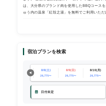
は、大分県のブランド肉を使用したBBQコース
ゅう内の温泉「紅殻之湯」を無料でご利用いただ
宿泊プランを検索
)
8/7(金)
8/8(土)
8/9(日)
8/10(月)
18,165〜
26,775〜
26,775〜
26,775〜