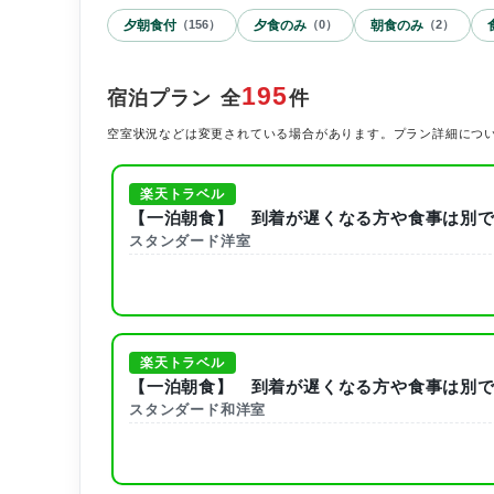
夕朝食付
夕食のみ
朝食のみ
（
156
）
（
0
）
（
2
）
195
宿泊プラン
全
件
空室状況などは変更されている場合があります。プラン詳細につ
楽天トラベル
【一泊朝食】 到着が遅くなる方や食事は別で
スタンダード洋室
楽天トラベル
【一泊朝食】 到着が遅くなる方や食事は別で
スタンダード和洋室