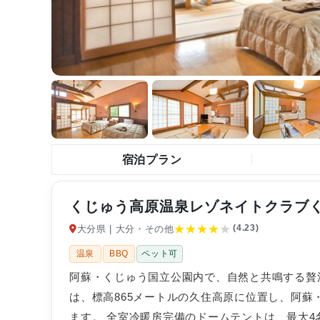
宿泊プラン
くじゅう高原温泉レゾネイトクラブ
★
★
★
★
★
(4.23)
大分県 | 大分・その他
温泉
BBQ
ペット可
阿蘇・くじゅう国立公園内で、自然と共鳴する贅
は、標高865メートルの久住高原に位置し、阿
ます。 全室冷暖房完備のドームテントは、最大4