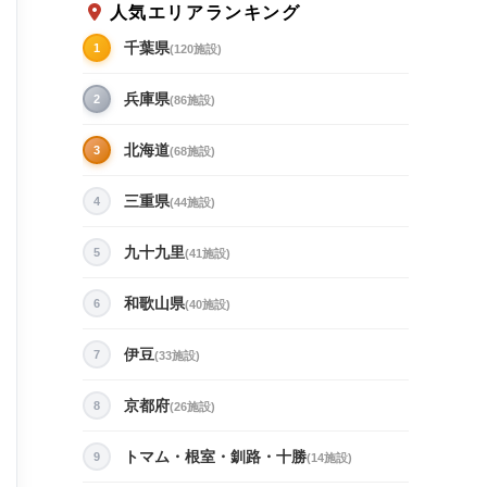
人気エリアランキング
千葉県
1
(120施設)
兵庫県
2
(86施設)
北海道
3
(68施設)
三重県
4
(44施設)
九十九里
5
(41施設)
和歌山県
6
(40施設)
伊豆
7
(33施設)
京都府
8
(26施設)
トマム・根室・釧路・十勝
9
(14施設)