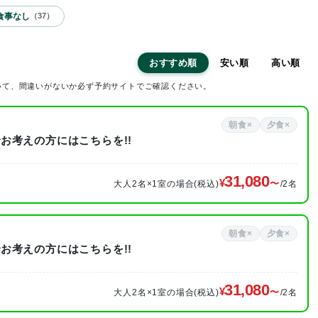
食事なし
（
37
）
おすすめ順
安い順
高い順
いて、間違いがないか必ず予約サイトでご確認ください。
朝食×
夕食×
お考えの方にはこちらを!!
31,080
大人2名×1室の場合(税込)
/2名
朝食×
夕食×
お考えの方にはこちらを!!
31,080
大人2名×1室の場合(税込)
/2名