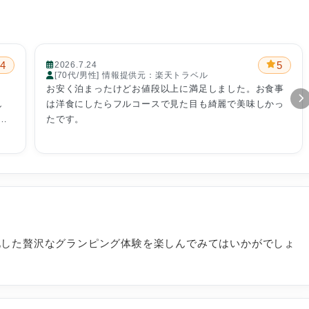
4
5
2026.7.24
[70代/男性] 情報提供元：楽天トラベル
お安く泊まったけどお値段以上に満足しました。お食事
し
は洋食にしたらフルコースで見た目も綺麗で美味しかっ
。
たです。
い
特
か
字
置
れ
そ
化した贅沢なグランピング体験を楽しんでみてはいかがでしょ
の
れ