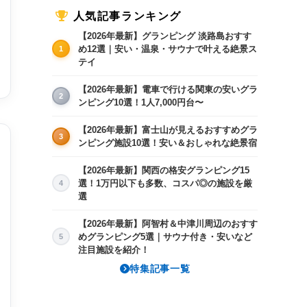
人気記事ランキング
【2026年最新】グランピング 淡路島おすす
め12選｜安い・温泉・サウナで叶える絶景ス
1
テイ
【2026年最新】電車で行ける関東の安いグラ
2
ンピング10選！1人7,000円台〜
【2026年最新】富士山が見えるおすすめグラ
3
ンピング施設10選！安い＆おしゃれな絶景宿
【2026年最新】関西の格安グランピング15
選！1万円以下も多数、コスパ◎の施設を厳
4
選
8/15(土)
8/16(日)
8/17(月)
8/18(火)
8/
30,975〜
18,165〜
16,590〜
16,590〜
16
【2026年最新】阿智村＆中津川周辺のおすす
めグランピング5選｜サウナ付き・安いなど
5
注目施設を紹介！
特集記事一覧