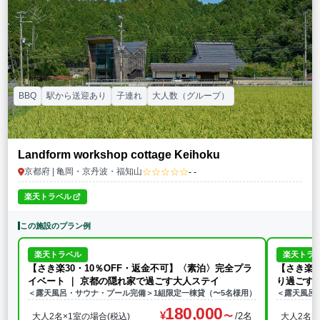
BBQ
駅から送迎あり
子連れ
大人数（グループ）
Landform workshop cottage Keihoku
☆☆☆☆☆
京都府 | 亀岡・京丹波・福知山
- -
楽天トラベル
この施設のプラン例
楽天トラベル
楽天トラ
【さき楽30・10％OFF・返金不可】〈素泊〉完全プラ
【さき楽3
イベート ｜ 京都の隠れ家で過ごす大人ステイ
り過ごす
＜露天風呂・サウナ・プール完備＞1組限定一棟貸（〜5名様用）
＜露天風呂
180,000
/2名
大人2名×1室の場合(税込)
大人2名×