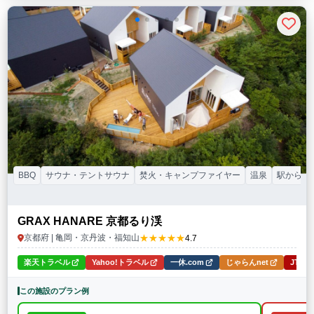
BBQ
サウナ・テントサウナ
焚火・キャンプファイヤー
温泉
駅から送
GRAX HANARE 京都るり渓
★★★★★
京都府 | 亀岡・京丹波・福知山
4.7
楽天トラベル
Yahoo!トラベル
一休.com
じゃらんnet
JTB
この施設のプラン例