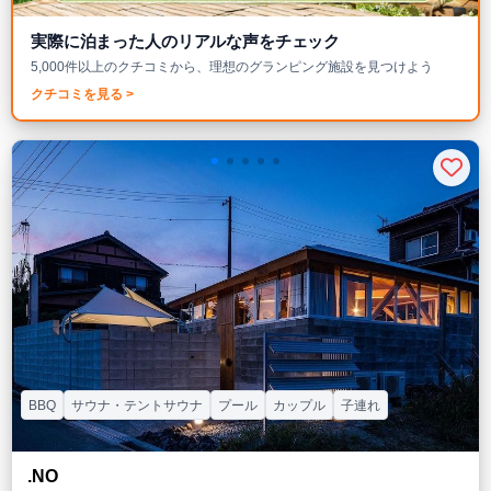
実際に泊まった人のリアルな声をチェック
5,000件以上のクチコミから、理想のグランピング施設を見つけよう
クチコミを見る >
BBQ
サウナ・テントサウナ
プール
カップル
子連れ
.NO