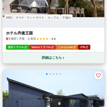
BBQ
サウナ・テントサウナ
カップル
子連れ
ホテル丹後王国
★★★★☆
京都府 | 丹後・久美浜
4.4
楽天トラベル
Yahoo!トラベル
じゃらんnet
JTB
詳細はこちら