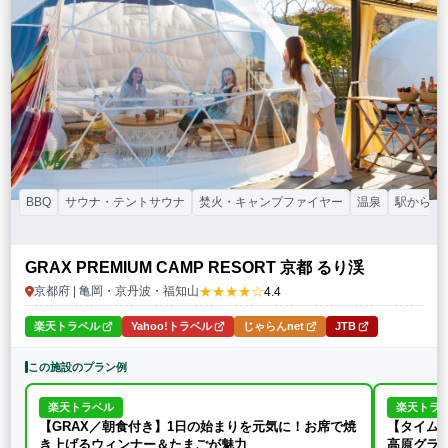
特徴・アクティビティ
サウナ・テントサウナ
焚火・キャンプファイヤー
手持ち花火
BBQ
温泉
プール
海水浴
ドッグラン
駅から徒歩15分以内
駅から送迎あり
この条件で再検索
条件をクリア
BBQ
サウナ・テントサウナ
焚火・キャンプファイヤー
温泉
駅から送
GRAX PREMIUM CAMP RESORT 京都 るり渓
★★★★☆
京都府 | 亀岡・京丹波・福知山
4.4
楽天トラベル
Yahoo!トラベル
じゃらんnet
JTB
この施設のプラン例
楽天トラベル
楽天トラ
【GRAX／朝食付き】1日の始まりを元気に！お席で焼
【タイムセ
き上げるウィンナー＆たまごが魅力
高原グラン