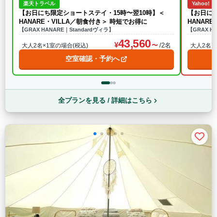
楽天トラベル
Yahoo!
【お日にち限定ショートステイ・15時〜翌10時】＜
【お日にち
HANARE・VILLA／朝食付き＞ 時短でお得に
HANAR
【GRAX HANARE｜Standardヴィラ】
【GRAX H
43,560
/2名
大人2名×1室の場合(税込)
大人2名×
空室確認・予約へ
全プランを見る / 詳細はこちら