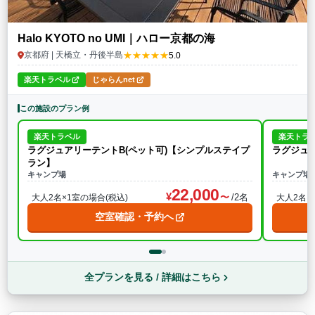
Halo KYOTO no UMI｜ハロー京都の海
★★★★★
京都府 | 天橋立・丹後半島
5.0
楽天トラベル
じゃらんnet
この施設のプラン例
楽天トラベル
楽天トラ
ラグジュアリーテントB(ペット可)【シンプルステイプ
ラグジュ
ラン】
キャンプ場
キャンプ場
22,000
/2名
大人2名×1室の場合(税込)
大人2名×
空室確認・予約へ
全プランを見る / 詳細はこちら