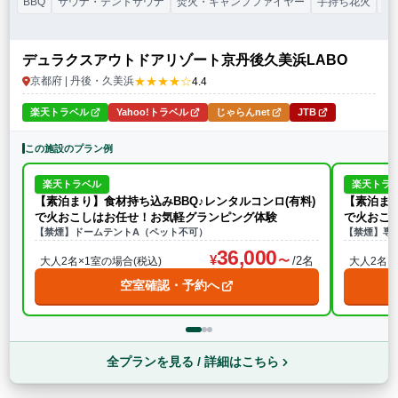
BBQ
サウナ・テントサウナ
焚火・キャンプファイヤー
手持ち花火
プ
デュラクスアウトドアリゾート京丹後久美浜LABO
★★★★☆
京都府 | 丹後・久美浜
4.4
楽天トラベル
Yahoo!トラベル
じゃらんnet
JTB
この施設のプラン例
楽天トラベル
楽天トラ
【素泊まり】食材持ち込みBBQ♪レンタルコンロ(有料)
【素泊まり
で火おこしはお任せ！お気軽グランピング体験
で火おこ
【禁煙】ドームテントA（ペット不可）
【禁煙】専
36,000
/2名
大人2名×1室の場合(税込)
大人2名×
空室確認・予約へ
全プランを見る / 詳細はこちら