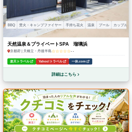
BBQ
焚火・キャンプファイヤー
手持ち花火
温泉
プール
カップル
天然温泉＆プライベートSPA 瑠璃浜
☆☆☆☆☆
京都府 | 天橋立・丹後半島
- -
楽天トラベル
Yahoo!トラベル
一休.com
詳細はこちら