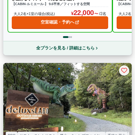
【CABIN-ルミエール-】 9.6平米／フィットする空間
【CABIN
22,000
/2名
大人2名×1室の場合(税込)
大人2名×
空室確認・予約へ
全プランを見る / 詳細はこちら