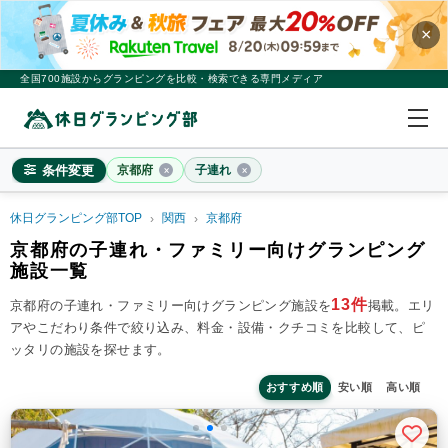
×
全国700施設からグランピングを比較・検索できる専門メディア
条件変更
京都府
子連れ
休日グランピング部TOP
関西
京都府
京都府
京都府の子連れ・ファミリー向けグランピング
施設一覧
×
2
名
1
室
13件
京都府の子連れ・ファミリー向けグランピング施設を
掲載。
エリ
料金目安
※4名利用時の1名最安値
アやこだわり条件で絞り込み、料金・設備・クチコミを比較して、ピ
~20,000円/人
20,001~39,999円/人
40,000円~/人
ッタリの施設を探せます。
シチュエーション
カップル
子連れ
大人数(グループ)
ペット連れ
おすすめ順
安い順
高い順
施設タイプ
ドームテント
コットンテント
コテージ・ロッジ
バンガロー・キャビン
1組限定貸切