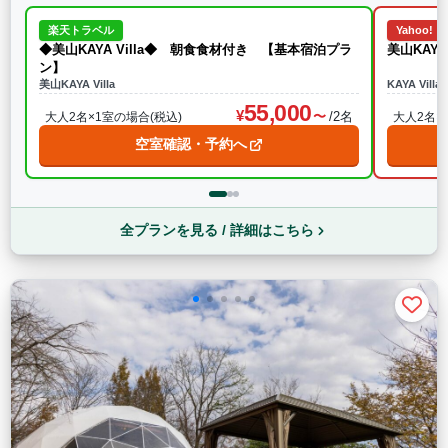
楽天トラベル
Yahoo!
◆美山KAYA Villa◆ 朝食食材付き 【基本宿泊プラ
美山KAY
ン】
美山KAYA Villa
KAYA Vil
55,000
/2名
大人2名×1室の場合(税込)
大人2名×
空室確認・予約へ
全プランを見る / 詳細はこちら