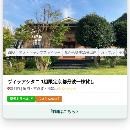
BBQ
焚火・キャンプファイヤー
駅から徒歩15分以内
カップル
子連れ
ヴィラアシタニ 1組限定京都丹波一棟貸し
☆☆☆☆☆
京都府 | 亀岡・京丹波・福知山
- -
楽天トラベル
じゃらんnet
詳細はこちら