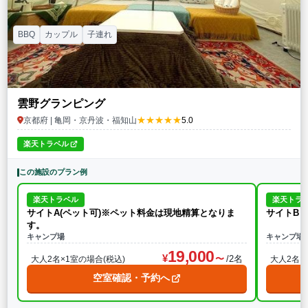
BBQ
カップル
子連れ
雲野グランピング
★★★★★
京都府 | 亀岡・京丹波・福知山
5.0
楽天トラベル
この施設のプラン例
楽天トラベル
楽天トラ
サイトA(ペット可)※ペット料金は現地精算となりま
サイトB
す。
キャンプ場
キャンプ場
19,000
/2名
大人2名×1室の場合(税込)
大人2名×
空室確認・予約へ