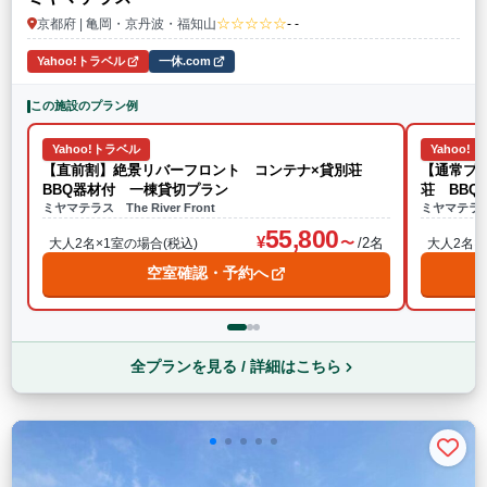
☆☆☆☆☆
京都府 | 亀岡・京丹波・福知山
- -
Yahoo!トラベル
一休.com
この施設のプラン例
Yahoo!トラベル
Yahoo!
【直前割】絶景リバーフロント コンテナ×貸別荘
【通常プ
BBQ器材付 一棟貸切プラン
荘 BB
ミヤマテラス The River Front
ミヤマテラス T
55,800
/2名
大人2名×1室の場合(税込)
大人2名×
空室確認・予約へ
全プランを見る / 詳細はこちら