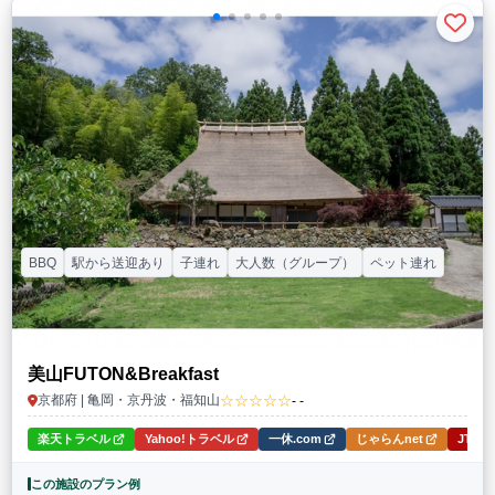
BBQ
駅から送迎あり
子連れ
大人数（グループ）
ペット連れ
美山FUTON&Breakfast
☆☆☆☆☆
京都府 | 亀岡・京丹波・福知山
- -
楽天トラベル
Yahoo!トラベル
一休.com
じゃらんnet
JTB
この施設のプラン例