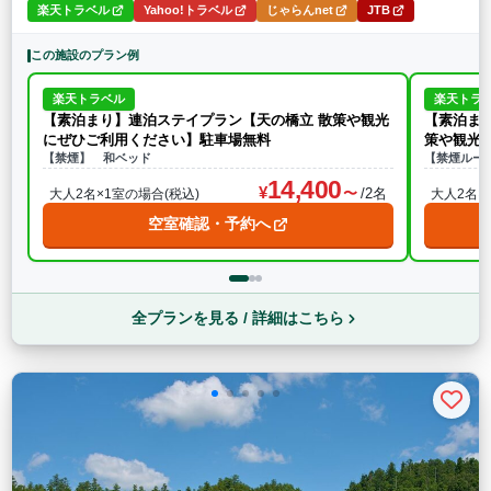
楽天トラベル
Yahoo!トラベル
じゃらんnet
JTB
この施設のプラン例
楽天トラベル
楽天トラ
【素泊まり】連泊ステイプラン【天の橋立 散策や観光
【素泊まり】シ
にぜひご利用ください】駐車場無料
策や観光
【禁煙】 和ベッド
【禁煙ルー
14,400
/2名
大人2名×1室の場合(税込)
大人2名×
空室確認・予約へ
全プランを見る / 詳細はこちら