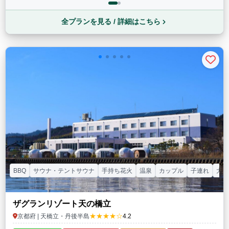
全プランを見る / 詳細はこちら
BBQ
サウナ・テントサウナ
手持ち花火
温泉
カップル
子連れ
大人
ザグランリゾート天の橋立
★★★★☆
京都府 | 天橋立・丹後半島
4.2