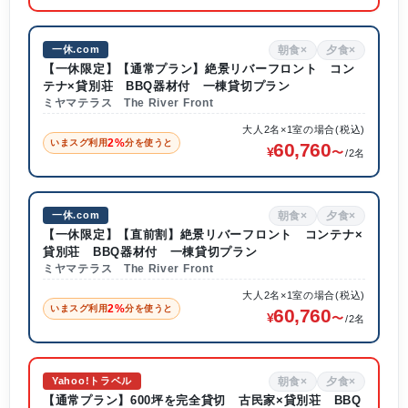
朝食×
夕食×
一休.com
【一休限定】【通常プラン】絶景リバーフロント コン
テナ×貸別荘 BBQ器材付 一棟貸切プラン
ミヤマテラス The River Front
大人2名×1室の場合(税込)
2%
いまスグ利用
分を使うと
60,760
/2名
朝食×
夕食×
一休.com
【一休限定】【直前割】絶景リバーフロント コンテナ×
貸別荘 BBQ器材付 一棟貸切プラン
ミヤマテラス The River Front
大人2名×1室の場合(税込)
2%
いまスグ利用
分を使うと
60,760
/2名
朝食×
夕食×
Yahoo!トラベル
【通常プラン】600坪を完全貸切 古民家×貸別荘 BBQ