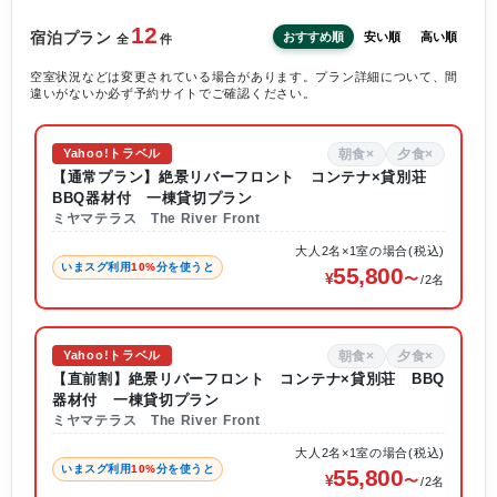
12
宿泊プラン
おすすめ順
安い順
高い順
全
件
空室状況などは変更されている場合があります。プラン詳細について、間
違いがないか必ず予約サイトでご確認ください。
朝食×
夕食×
Yahoo!トラベル
【通常プラン】絶景リバーフロント コンテナ×貸別荘
BBQ器材付 一棟貸切プラン
ミヤマテラス The River Front
大人2名×1室の場合(税込)
いまスグ利用
10%
分を使うと
55,800
/2名
朝食×
夕食×
Yahoo!トラベル
【直前割】絶景リバーフロント コンテナ×貸別荘 BBQ
器材付 一棟貸切プラン
ミヤマテラス The River Front
大人2名×1室の場合(税込)
いまスグ利用
10%
分を使うと
55,800
/2名