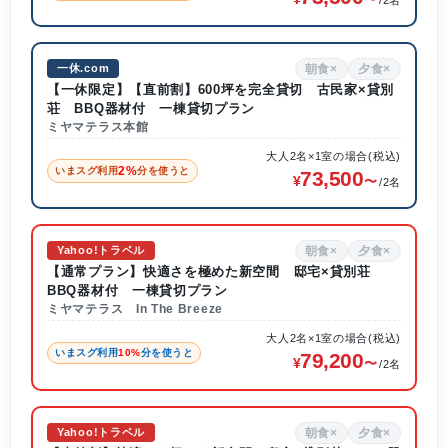
朝食×
夕食×
一休.com
【一休限定】【直前割】600坪を完全貸切 古民家×貸別
荘 BBQ器材付 一棟貸切プラン
ミヤマテラス本館
大人2名×1室の場合(税込)
2%
いまスグ利用
分を使うと
73,500
/2名
朝食×
夕食×
Yahoo!トラベル
【通常プラン】快適さを極めた新空間 邸宅×貸別荘
BBQ器材付 一棟貸切プラン
ミヤマテラス In The Breeze
大人2名×1室の場合(税込)
いまスグ利用
10%
分を使うと
79,200
/2名
朝食×
夕食×
Yahoo!トラベル