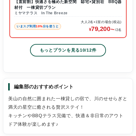
【直前割】快適さを極めた新空間 邸宅×貸別荘 BBQ器
材付 一棟貸切プラン
ミヤマテラス In The Breeze
大人2名×1室の場合(税込)
いまスグ利用
10%
分を使うと
79,200
/2名
もっとプランを見る
10
/
12
件
編集部のおすすめポイント
美山の自然に囲まれた一棟貸しの宿で、川のせせらぎと
満天の星空に癒される贅沢ステイ！
キッチンやBBQテラス完備で、快適＆非日常のアウト
ドア体験が楽しめます♪