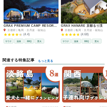
GRAX PREMIUM CAMP RESORT 京都 るり渓
GRAX HANARE 京都るり渓
京都府 | 亀岡・京丹波・福知山
京都府 | 亀岡・京丹波・福知山
(4.4)
(4.68)
サウナ
温泉
BBQ
焚火
サウナ
温泉
BBQ
焚火
関連する特集記事
もっと見る