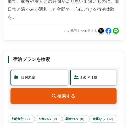
能で、家族や友人との時間がより思い出深いものに。非
日常と温かみが調和した空間で、心ほどける宿泊体験
を。
この施設をシェアする
宿泊プランを検索
×
2
名
1
室
検索する
夕朝食付
（
0
）
夕食のみ
（
0
）
朝食のみ
（
0
）
食事なし
（
12
）