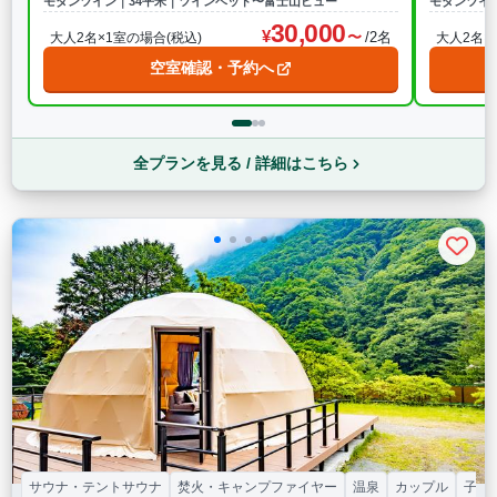
モダンツイン｜34平米｜ツインベッド〜富士山ビュー
モダンツイ
30,000
/2名
大人2名×1室の場合(税込)
大人2名×
空室確認・予約へ
全プランを見る / 詳細はこちら
サウナ・テントサウナ
焚火・キャンプファイヤー
温泉
カップル
子連