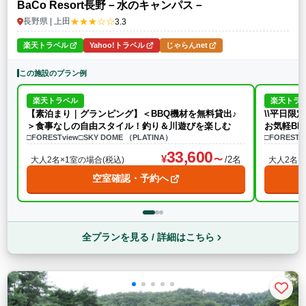
BaCo Resort長野－水のキャンパス－
★★★☆☆
長野県 | 上田
3.3
楽天トラベル
Yahoo!トラベル
じゃらんnet
この施設のプラン例
楽天トラベル
楽天トラ
【素泊まり｜グランピング】＜BBQ機材を無料貸出♪
\\平日
＞食事なしの自由スタイル！釣り＆川遊びを楽しむ
お気軽BB
□FORESTview□SKY DOME （PLATINA）
□FORESTv
33,600
/2名
大人2名×1室の場合(税込)
大人2名×
空室確認・予約へ
全プランを見る / 詳細はこちら