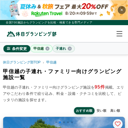
×
全国700施設からグランピングを比較・検索できる専門メディア
条件変更
甲信越
子連れ
休日グランピング部TOP
甲信越
甲信越
甲信越の子連れ・ファミリー向けグランピング
施設一覧
×
2
名
1
室
95件
甲信越の子連れ・ファミリー向けグランピング施設を
掲載。
エリ
料金目安
※4名利用時の1名最安値
アやこだわり条件で絞り込み、料金・設備・クチコミを比較して、ピ
~20,000円/人
20,001~39,999円/人
40,000円~/人
ッタリの施設を探せます。
シチュエーション
カップル
子連れ
大人数(グループ)
ペット連れ
おすすめ順
安い順
高い順
施設タイプ
ドームテント
コットンテント
コテージ・ロッジ
バンガロー・キャビン
1組限定貸切