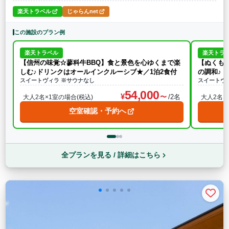
楽天トラベル
じゃらんnet
この施設のプラン例
楽天トラベル
楽天トラ
【信州の味覚☆蓼科牛BBQ】食と景色を心ゆくまで楽
【ぬくも
しむ♪ドリンクはオールインクルーシブ★／1泊2食付
の調和♪
スイートヴィラ ※サウナなし
スイートヴ
54,000
/2名
大人2名×1室の場合(税込)
大人2名×
空室確認・予約へ
全プランを見る / 詳細はこちら