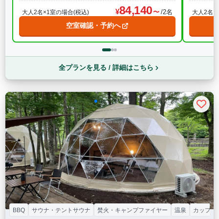
84,140
/2名
大人2名×1室の場合(税込)
大人2名×
空室確認・予約へ
全プランを見る / 詳細はこちら
BBQ
サウナ・テントサウナ
焚火・キャンプファイヤー
温泉
カップル