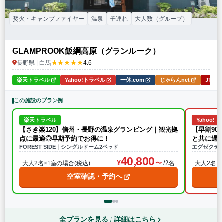
焚火・キャンプファイヤー
温泉
子連れ
大人数（グループ）
GLAMPROOK飯綱高原（グランルーク）
★★★★★
長野県 | 白馬
4.6
楽天トラベル
Yahoo!トラベル
一休.com
じゃらんnet
JTB
この施設のプラン例
楽天トラベル
Yahoo!
【さき楽120】信州・長野の温泉グランピング｜観光拠
【早割90
点に最適◎早期予約でお得に！
と共に過
FOREST SIDE｜シングルドーム2ベッド
エグゼクテ
40,800
/2名
大人2名×1室の場合(税込)
大人2名×
空室確認・予約へ
全プランを見る / 詳細はこちら