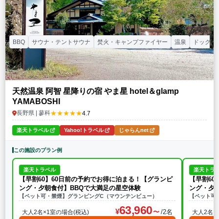
BBQ
サウナ・テントサウナ
焚火・キャンプファイヤー
温泉
ドッグラ
天然温泉 阿智 星降りの宿 やま星 hotel＆glamp
YAMABOSHI
★★★★★
長野県 | 蓼科
4.7
楽天トラベル
Yahoo!トラベル
じゃらんnet
この施設のプラン例
楽天トラベル
楽天トラ
【早割60】60日前の予約でお得に泊まる！【グランピ
【早割60
ング・夕朝食付】BBQで大満足の星空体験
ング・夕
【ペット可・禁煙】グランピングC（マウンテンビュー）
【ペット可
63,960
/2名
大人2名×1室の場合(税込)
大人2名×