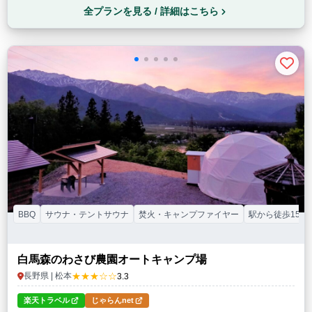
全プランを見る / 詳細はこちら
BBQ
サウナ・テントサウナ
焚火・キャンプファイヤー
駅から徒歩15分
白馬森のわさび農園オートキャンプ場
★★★☆☆
長野県 | 松本
3.3
楽天トラベル
じゃらんnet