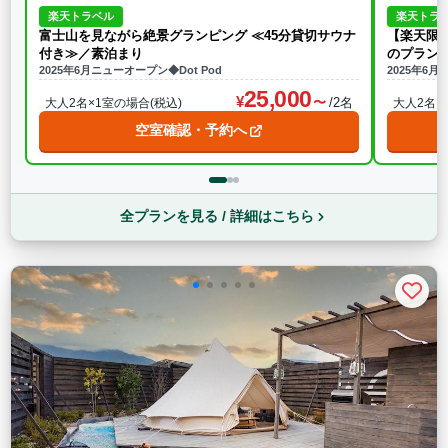
楽天トラベル
楽天トラ
富士山を見ながら絶景グランピング ≪45分貸切サウナ
【楽天限定
付き≫／素泊まり
のプランが
2025年6月ニューオープン◆Dot Pod
2025年6月
25,000
/2名
大人2名×1室の場合(税込)
大人2名×
空室確認・予約へ
全プランを見る / 詳細はこちら