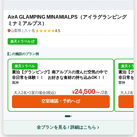
AirA GLAMPING MINAMIALPS（アイラグランピング
ミナミアルプス）
★★★★★
山梨県 | 八ヶ岳
4.5
楽天トラベル
この施設のプラン例
楽天トラベル
楽天トラ
素泊【グランピング】南アルプスの澄んだ空気の中で
素泊【グ
非日常を体験！！ お好きな食材の持ち込みOK！！
非日常を
風神
雷神
24,500
/2名
大人2名×1室の場合(税込)
大人2名×
空室確認・予約へ
全プランを見る / 詳細はこちら