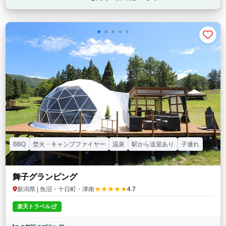
BBQ
焚火・キャンプファイヤー
温泉
駅から送迎あり
子連れ
舞子グランピング
★★★★★
新潟県 | 魚沼・十日町・津南
4.7
楽天トラベル