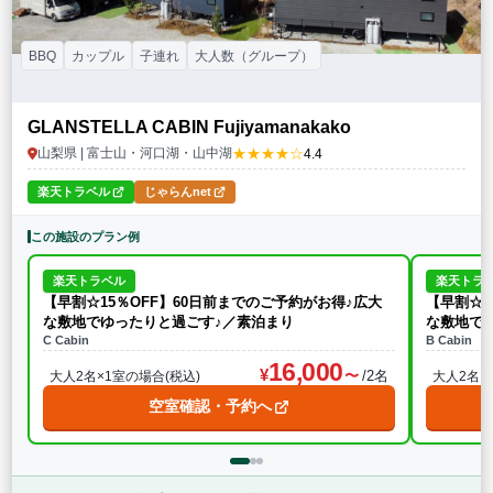
BBQ
カップル
子連れ
大人数（グループ）
GLANSTELLA CABIN Fujiyamanakako
★★★★☆
山梨県 | 富士山・河口湖・山中湖
4.4
楽天トラベル
じゃらんnet
この施設のプラン例
楽天トラベル
楽天トラ
【早割☆15％OFF】60日前までのご予約がお得♪広大
【早割☆1
な敷地でゆったりと過ごす♪／素泊まり
な敷地で
C Cabin
B Cabin
16,000
/2名
大人2名×1室の場合(税込)
大人2名×
空室確認・予約へ