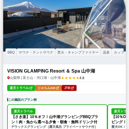
BBQ
サウナ・テントサウナ
焚火・キャンプファイヤー
温泉
カップル
VISION GLAMPING Resort ＆ Spa 山中湖
★★★★★
山梨県 | 富士山・河口湖・山中湖
4.8
楽天トラベル
じゃらんnet
JTB
この施設のプラン例
楽天トラベル
楽天トラ
【さき楽】10％オフ！山中湖グランピングBBQプラ
【10％O
ン！肉・魚から選べる夕食・朝食・無料ドリンク付
ピング！
デラックスグランピング［露天風呂 プライベートサウナ付］
愛犬OK！