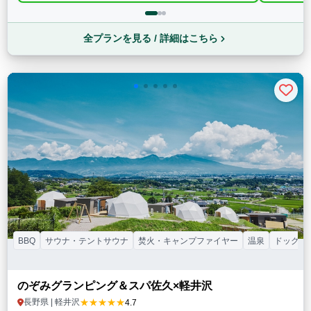
全プランを見る / 詳細はこちら
BBQ
サウナ・テントサウナ
焚火・キャンプファイヤー
温泉
ドッグラ
のぞみグランピング＆スパ佐久×軽井沢
★★★★★
長野県 | 軽井沢
4.7