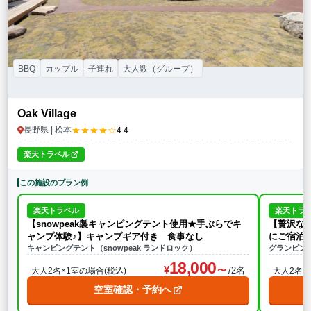
BBQ
カップル
子連れ
大人数（グループ）
Oak Village
★★★★☆
長野県 | 松本
4.4
楽天トラベル
この施設のプラン例
楽天トラベル
楽天トラ
【snowpeak製キャンピングテント使用★手ぶらでキ
【贅沢な
ャンプ体験♪】キャンプギア付き 食事なし
にご宿泊
キャンピングテント（snowpeak ランドロック）
グランピン
18,000
/2名
大人2名×1室の場合(税込)
大人2名×
空室確認・予約へ