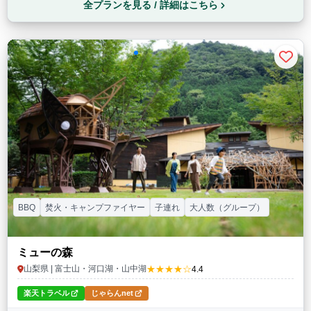
全プランを見る / 詳細はこちら
BBQ
焚火・キャンプファイヤー
子連れ
大人数（グループ）
ミューの森
★★★★☆
山梨県 | 富士山・河口湖・山中湖
4.4
楽天トラベル
じゃらんnet