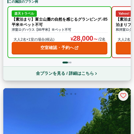
この施設のプラン例
楽天トラベル
Yahoo!
【素泊まり】富士山麓の自然を感じるグランピング♪85
【素泊ま
平米※ペット不可
泊まりプ
洋室ログハウス【85平米】※ペット不可
和洋室ログ
28,000
/2名
大人2名×1室の場合(税込)
大人2名×
空室確認・予約へ
全プランを見る / 詳細はこちら