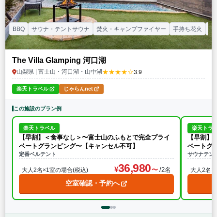
BBQ
サウナ・テントサウナ
焚火・キャンプファイヤー
手持ち花火
カ
The Villa Glamping 河口湖
★★★★☆
山梨県 | 富士山・河口湖・山中湖
3.9
楽天トラベル
じゃらんnet
この施設のプラン例
楽天トラベル
楽天トラ
【早割】＜食事なし＞〜富士山のふもとで完全プライ
【早割】
ベートグランピング〜【キャンセル不可】
ベートグ
定番ベルテント
サウナテン
36,980
/2名
大人2名×1室の場合(税込)
大人2名×
空室確認・予約へ