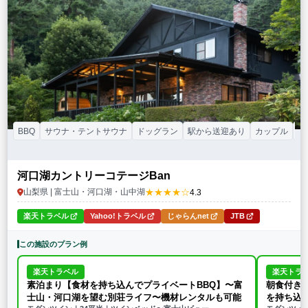
BBQ
サウナ・テントサウナ
ドッグラン
駅から送迎あり
カップル
子
河口湖カントリーコテージBan
★★★★☆
山梨県 | 富士山・河口湖・山中湖
4.3
楽天トラベル
Yahoo!トラベル
じゃらんnet
JTB
この施設のプラン例
楽天トラベル
楽天トラ
素泊まり【食材を持ち込んでプライベートBBQ】〜富
朝食付き
士山・河口湖を望む別荘ライフ〜機材レンタルも可能
を持ち込