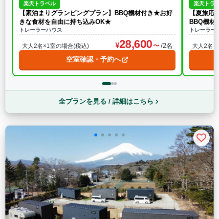
楽天トラベル
楽天トラ
【素泊まりグランピングプラン】BBQ機材付き★お好
【夏旅応援
きな食材を自由に持ち込みOK★
BBQ機
トレーラーハウス
トレーラー
28,600
/2名
大人2名×1室の場合(税込)
大人2名×
空室確認・予約へ
全プランを見る / 詳細はこちら