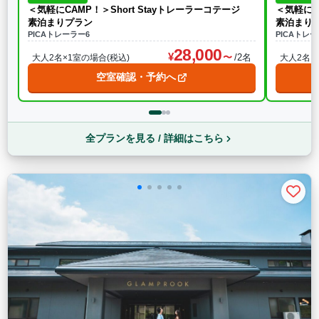
＜気軽にCAMP！＞Short Stayトレーラーコテージ
＜気軽にC
素泊まりプラン
素泊まり
PICAトレーラー6
PICAトレー
28,000
/2名
大人2名×1室の場合(税込)
大人2名×
空室確認・予約へ
全プランを見る / 詳細はこちら