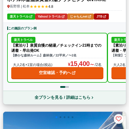
★★★★★
長野県 | 松本
4.8
楽天トラベル
Yahoo!トラベル
じゃらんnet
JTB
この施設のプラン例
楽天トラベル
楽天トラ
【素泊り】泉質自慢の秘湯／チェックイン21時までの
【素泊り
遅着・早出発OK
遅着・早出
【静かな森林ルーム】森林側／22平米／〜2名
【和室】フ
15,400
/2名
大人2名×1室の場合(税込)
大人2名×
空室確認・予約へ
全プランを見る / 詳細はこちら