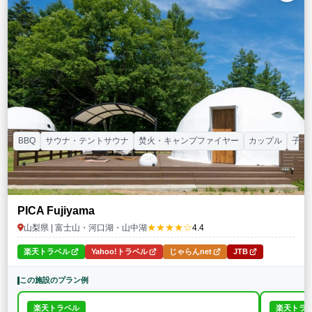
特徴・アクティビティ
サウナ・テントサウナ
焚火・キャンプファイヤー
手持ち花火
BBQ
温泉
プール
海水浴
ドッグラン
駅から徒歩15分以内
駅から送迎あり
この条件で再検索
条件をクリア
BBQ
サウナ・テントサウナ
焚火・キャンプファイヤー
カップル
子連
PICA Fujiyama
★★★★☆
山梨県 | 富士山・河口湖・山中湖
4.4
楽天トラベル
Yahoo!トラベル
じゃらんnet
JTB
この施設のプラン例
楽天トラベル
楽天トラ