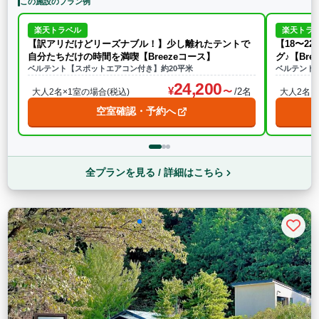
この施設のプラン例
楽天トラベル
楽天トラ
【訳アリだけどリーズナブル！】少し離れたテントで
【18〜2
自分たちだけの時間を満喫【Breezeコース】
グ♪【Bre
ベルテント【スポットエアコン付き】約20平米
ベルテント
24,200
/2名
大人2名×1室の場合(税込)
大人2名×
空室確認・予約へ
全プランを見る / 詳細はこちら