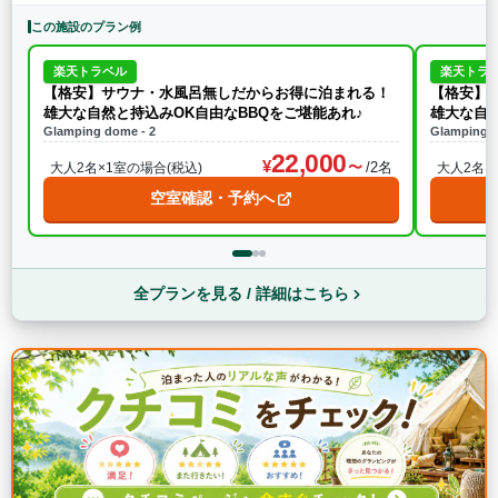
この施設のプラン例
楽天トラベル
楽天トラ
【格安】サウナ・水風呂無しだからお得に泊まれる！
【格安】
雄大な自然と持込みOK自由なBBQをご堪能あれ♪
雄大な自然
Glamping dome - 2
Glamping d
22,000
/2名
大人2名×1室の場合(税込)
大人2名×
空室確認・予約へ
全プランを見る / 詳細はこちら