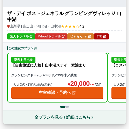
ザ・デイ ポストジェネラル グランピングヴィレッジ 山
中湖
★★★★☆
山梨県 | 富士山・河口湖・山中湖
4.2
楽天トラベル
Yahoo!トラベル
じゃらんnet
JTB
この施設のプラン例
楽天トラベル
楽天トラ
【自由旅派に人気】山中湖ステイ 素泊まり
【コスパ
グランピングドーム／4ベッド／39平米／禁煙
グランピン
20,000
/2名
大人2名×1室の場合(税込)
大人2名×
空室確認・予約へ
全プランを見る / 詳細はこちら