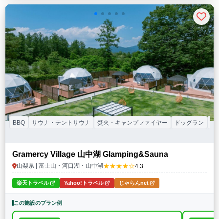
BBQ
サウナ・テントサウナ
焚火・キャンプファイヤー
ドッグラン
駅
Gramercy Village 山中湖 Glamping&Sauna
★★★★☆
山梨県 | 富士山・河口湖・山中湖
4.3
楽天トラベル
Yahoo!トラベル
じゃらんnet
この施設のプラン例