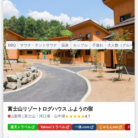
BBQ
サウナ・テントサウナ
温泉
カップル
子連れ
大人数（グループ
富士山リゾートログハウス ふようの宿
★★★★★
山梨県 | 富士山・河口湖・山中湖
4.7
楽天トラベル
Yahoo!トラベル
一休.com
じゃらんnet
JTB