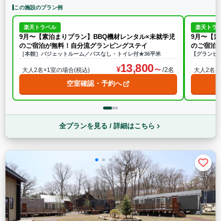
この施設のプラン例
楽天トラベル
楽天トラ
9月〜【素泊まりプラン】BBQ機材レンタル×未就学児
9月〜【素
のご宿泊が無料！自分流グランピングステイ
のご宿泊
［本館］バジェットルーム／バスなし・トイレ付★36平米
【グランピ
13,800
/2名
大人2名×1室の場合(税込)
大人2名×
空室確認・予約へ
全プランを見る / 詳細はこちら