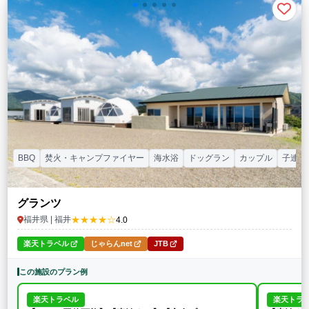
BBQ
焚火・キャンプファイヤー
海水浴
ドッグラン
カップル
子連れ
グランツ
★★★★☆
福井県 | 福井
4.0
楽天トラベル
じゃらんnet
JTB
この施設のプラン例
楽天トラベル
楽天トラ