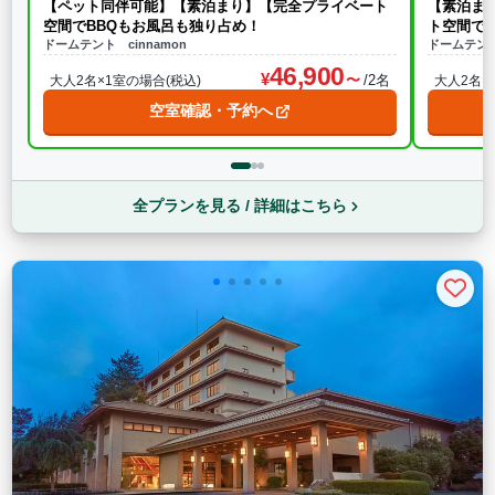
【ペット同伴可能】【素泊まり】【完全プライベート
【素泊ま
空間でBBQもお風呂も独り占め！
ト空間で
ドームテント cinnamon
ドームテント 
46,900
/2名
大人2名×1室の場合(税込)
大人2名×
空室確認・予約へ
全プランを見る / 詳細はこちら