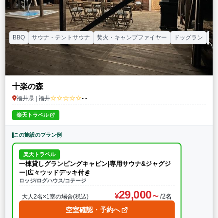
BBQ
サウナ・テントサウナ
焚火・キャンプファイヤー
ドッグラン
カ
十楽の森
☆☆☆☆☆
福井県 | 福井
- -
楽天トラベル
この施設のプラン例
楽天トラベル
一棟貸しグランピングキャビン|専用サウナ&ジャグジ
ー|広々ウッドデッキ付き
ロッジ/ログハウス/コテージ
29,000
/2名
大人2名×1室の場合(税込)
空室確認・予約へ