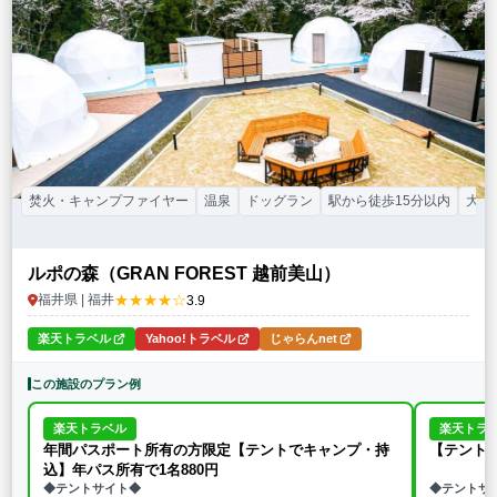
特徴・アクティビティ
サウナ・テントサウナ
焚火・キャンプファイヤー
手持ち花火
BBQ
温泉
プール
海水浴
ドッグラン
駅から徒歩15分以内
駅から送迎あり
この条件で再検索
条件をクリア
焚火・キャンプファイヤー
温泉
ドッグラン
駅から徒歩15分以内
大人
ルポの森（GRAN FOREST 越前美山）
★★★★☆
福井県 | 福井
3.9
楽天トラベル
Yahoo!トラベル
じゃらんnet
この施設のプラン例
楽天トラベル
楽天トラ
年間パスポート所有の方限定【テントでキャンプ・持
【テント
込】年パス所有で1名880円
◆テントサイト◆
◆テントサ