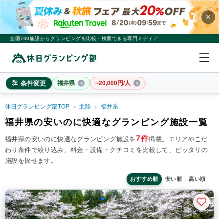
×
全国700施設からグランピングを比較・検索できる専門メディア
条件変更
福井県
~20,000円/人
休日グランピング部TOP
北陸
福井県
福井県
福井県の安いのに快適なグランピング施設一覧
×
2
名
1
室
7件
福井県の安いのに快適なグランピング施設を
掲載。
エリアやこだ
わり条件で絞り込み、料金・設備・クチコミを比較して、ピッタリの
料金目安
※4名利用時の1名最安値
施設を探せます。
~20,000円/人
20,001~39,999円/人
40,000円~/人
シチュエーション
おすすめ順
安い順
高い順
カップル
子連れ
大人数(グループ)
ペット連れ
施設タイプ
ドームテント
コットンテント
コテージ・ロッジ
バンガロー・キャビン
1組限定貸切