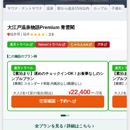
サウナ・テントサウナ
温泉
駅から徒歩15分以内
カップル
子連れ
大
大江戸温泉物語Premium 青雲閣
★★★★☆
福井県 | 福井
3.9
楽天トラベル
Yahoo!トラベル
じゃらんnet
JTB
この施設のプラン例
楽天トラベル
楽天トラ
【素泊まり】遅めのチェックインOK！お食事なしのシ
【素泊ま
ンプルプラン
ンプルプ
【禁煙】スタンダード和室 内風呂なし(眺望なし)
【禁煙】ス
22,400
/2名
大人2名×1室の場合(税込)
大人2名×
空室確認・予約へ
全プランを見る / 詳細はこちら