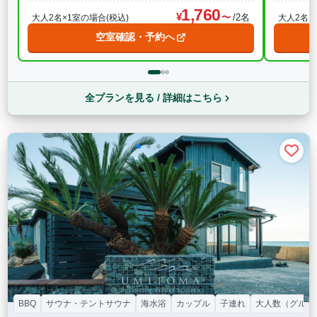
1,760
/2名
大人2名×1室の場合(税込)
大人2名×
空室確認・予約へ
全プランを見る / 詳細はこちら
BBQ
サウナ・テントサウナ
海水浴
カップル
子連れ
大人数（グルー