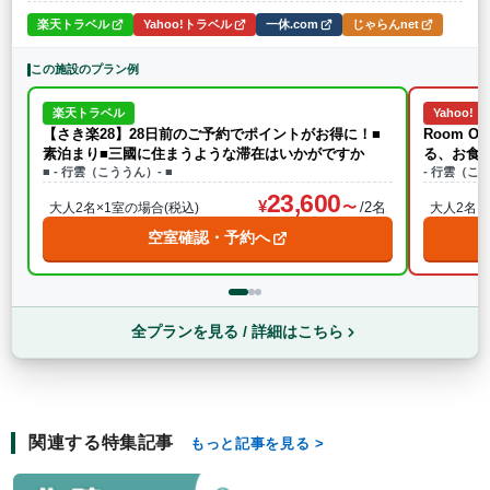
楽天トラベル
Yahoo!トラベル
一休.com
じゃらんnet
この施設のプラン例
楽天トラベル
Yahoo!
【さき楽28】28日前のご予約でポイントがお得に！■
Room 
素泊まり■三國に住まうような滞在はいかがですか
る、お食
■ - 行雲（こううん）- ■
- 行雲（こ
23,600
/2名
大人2名×1室の場合(税込)
大人2名×
空室確認・予約へ
全プランを見る / 詳細はこちら
関連する特集記事
もっと記事を見る