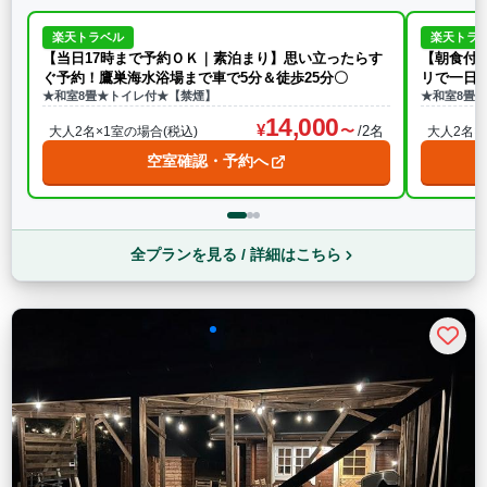
楽天トラベル
楽天トラ
【当日17時まで予約ＯＫ｜素泊まり】思い立ったらす
【朝食付
ぐ予約！鷹巣海水浴場まで車で5分＆徒歩25分〇
リで一日
★和室8畳★トイレ付★【禁煙】
★和室8畳
14,000
/2名
大人2名×1室の場合(税込)
大人2名×
空室確認・予約へ
全プランを見る / 詳細はこちら