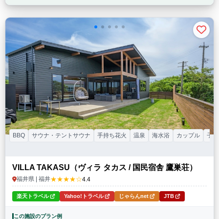
BBQ
サウナ・テントサウナ
手持ち花火
温泉
海水浴
カップル
子連
VILLA TAKASU（ヴィラ タカス / 国民宿舎 鷹巣荘）
★★★★☆
福井県 | 福井
4.4
楽天トラベル
Yahoo!トラベル
じゃらんnet
JTB
この施設のプラン例