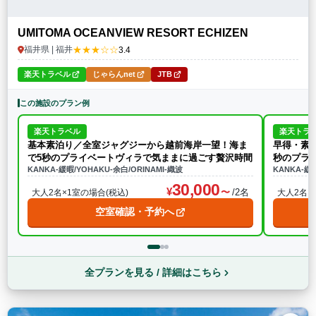
UMITOMA OCEANVIEW RESORT ECHIZEN
★★★☆☆
福井県 | 福井
3.4
楽天トラベル
じゃらんnet
JTB
この施設のプラン例
楽天トラベル
楽天トラ
基本素泊り／全室ジャグジーから越前海岸一望！海ま
早得・素
で5秒のプライベートヴィラで気ままに過ごす贅沢時間
秒のプラ
KANKA-緩暇/YOHAKU-余白/ORINAMI-織波
KANKA-緩暇
30,000
/2名
大人2名×1室の場合(税込)
大人2名×
空室確認・予約へ
全プランを見る / 詳細はこちら