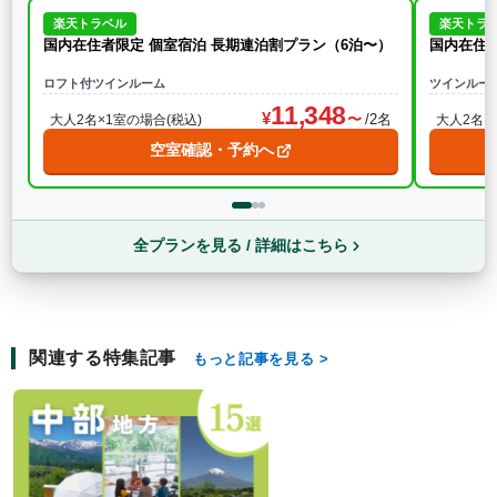
楽天トラベル
楽天トラ
国内在住者限定 個室宿泊 長期連泊割プラン（6泊〜）
国内在住者
ロフト付ツインルーム
ツインルー
11,348
/2名
大人2名×1室の場合(税込)
大人2名×
空室確認・予約へ
全プランを見る / 詳細はこちら
関連する特集記事
もっと記事を見る