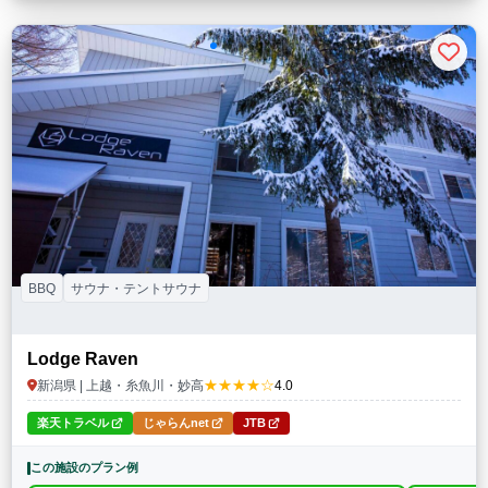
BBQ
サウナ・テントサウナ
Lodge Raven
★★★★☆
新潟県 | 上越・糸魚川・妙高
4.0
楽天トラベル
じゃらんnet
JTB
この施設のプラン例