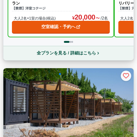
ラン
リバリー
【禁煙】洋室コテージ
【禁煙】洋
20,000
/2名
大人2名×1室の場合(税込)
大人2名×
空室確認・予約へ
全プランを見る / 詳細はこちら