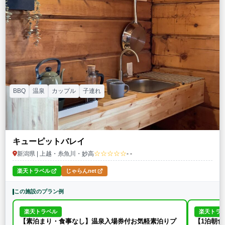
特徴・アクティビティ
サウナ・テントサウナ
焚火・キャンプファイヤー
手持ち花火
BBQ
温泉
プール
海水浴
ドッグラン
駅から徒歩15分以内
駅から送迎あり
この条件で再検索
条件をクリア
BBQ
温泉
カップル
子連れ
キューピットバレイ
☆☆☆☆☆
新潟県 | 上越・糸魚川・妙高
- -
楽天トラベル
じゃらんnet
この施設のプラン例
楽天トラベル
楽天トラ
【素泊まり・食事なし】温泉入場券付お気軽素泊りプ
【1泊朝