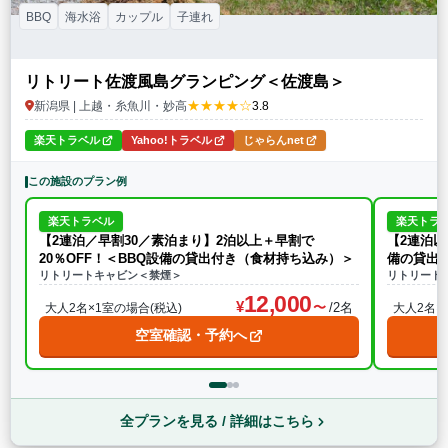
BBQ
海水浴
カップル
子連れ
リトリート佐渡風島グランピング＜佐渡島＞
★★★★☆
新潟県 | 上越・糸魚川・妙高
3.8
楽天トラベル
Yahoo!トラベル
じゃらんnet
この施設のプラン例
楽天トラベル
楽天トラ
【2連泊／早割30／素泊まり】2泊以上＋早割で
【2連泊以
20％OFF！＜BBQ設備の貸出付き（食材持ち込み）＞
備の貸出
リトリートキャビン＜禁煙＞
リトリート
12,000
/2名
大人2名×1室の場合(税込)
大人2名×
空室確認・予約へ
全プランを見る / 詳細はこちら