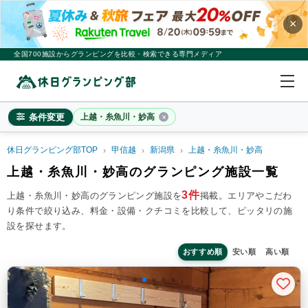
×
全国700施設からグランピングを比較・検索できる専門メディア
条件変更
上越・糸魚川・妙高
休日グランピング部TOP
甲信越
新潟県
上越・糸魚川・妙高
上越・糸魚川・妙高
上越・糸魚川・妙高のグランピング施設一覧
×
2
名
1
室
3件
上越・糸魚川・妙高のグランピング施設を
掲載。
エリアやこだわ
り条件で絞り込み、料金・設備・クチコミを比較して、ピッタリの施
料金目安
※4名利用時の1名最安値
設を探せます。
~20,000円/人
20,001~39,999円/人
40,000円~/人
シチュエーション
おすすめ順
安い順
高い順
カップル
子連れ
大人数(グループ)
ペット連れ
施設タイプ
ドームテント
コットンテント
コテージ・ロッジ
バンガロー・キャビン
1組限定貸切