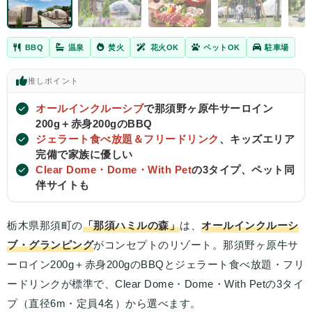
BBQ
温泉
焚火
花火OK
ペットOK
駐車場
推し
ポイント
オールインクルーシブ
で那須野ヶ原牛サーロイン
200g＋赤身200gのBBQ
ジェラート食べ放題＆フリードリンク
、キッズエリア
完備で家族に優しい
Clear Dome・Dome・With Pet
の3タイプ、ペット同
伴サイトも
栃木県那須町の
「那須ハミルの森」
は、
オールインクルーシ
ブ・グランピング
がコンセプトのリゾート。那須野ヶ原牛サ
ーロイン200g＋赤身200gのBBQとジェラート食べ放題・フリ
ードリンクが標準で、Clear Dome・Dome・With Petの3タイ
プ（直径6m・定員4名）から選べます。