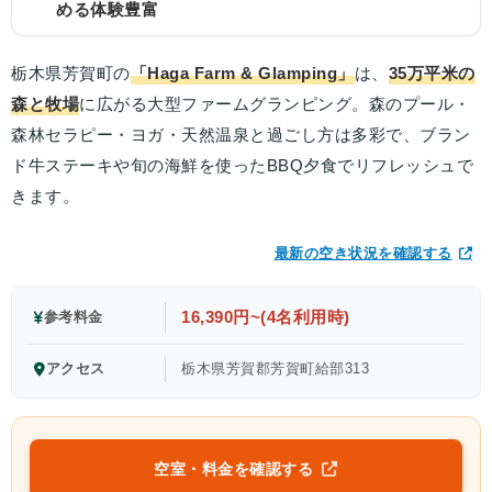
める体験豊富
栃木県芳賀町の
「Haga Farm & Glamping」
は、
35万平米の
森と牧場
に広がる大型ファームグランピング。森のプール・
森林セラピー・ヨガ・天然温泉と過ごし方は多彩で、ブラン
ド牛ステーキや旬の海鮮を使ったBBQ夕食でリフレッシュで
きます。
最新の空き状況を確認する
16,390円~(4名利用時)
参考料金
アクセス
栃木県芳賀郡芳賀町給部313
空室・料金を確認する