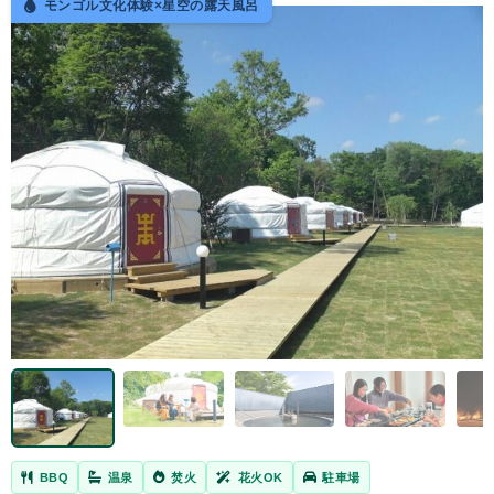
モンゴル文化体験×星空の露天風呂
BBQ
温泉
焚火
花火OK
駐車場