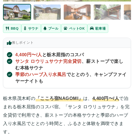
BBQ
サウナ
プール
ペットOK
駐車場
推し
ポイント
4,400円〜/人
と栃木屈指のコスパ
サンタ ロウリュサウナ完全貸切
、薪ストーブで楽し
む本格サウナ
季節のハーブ入り水風呂
でととのう、キャンプファイ
ヤーナイトも
栃木県茂木町の
「こころ宿NAGOMI」
は、
4,400円〜/人
で泊
まれる栃木屈指のコスパ宿。「サンタ ロウリュサウナ」を完
全貸切で利用でき、薪ストーブの本格サウナと季節のハーブ
入り水風呂でととのう時間と、ふるさと体験を満喫できま
す。