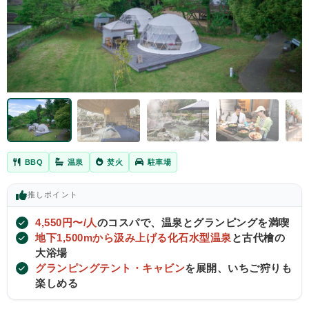
BBQ
温泉
焚火
駐車場
推し
ポイント
4,550円〜/人
のコスパで、温泉とグランピングを満喫
地下1,500mから汲み上げる化石水型温泉
と古代檜の
大浴場
グランピングテント・キャビン
を展開、いちご狩りも
楽しめる