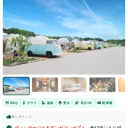
BBQ
サウナ
温泉
焚火
花火OK
駐車場
推し
ポイント
ヴィンテージとモダンがコンセプト
、全17テントにヴ