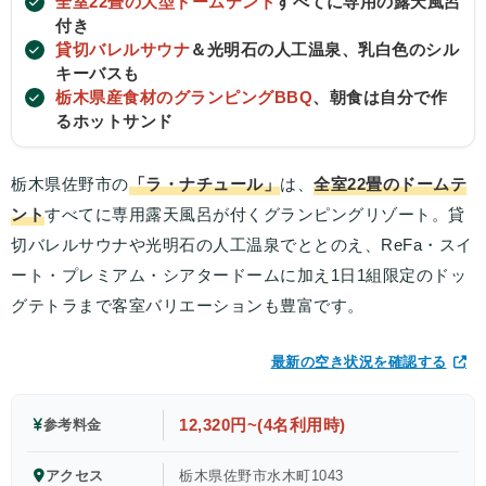
全室22畳の大型ドームテント
すべてに専用の露天風呂
付き
貸切バレルサウナ
＆光明石の人工温泉、乳白色のシル
キーバスも
栃木県産食材のグランピングBBQ
、朝食は自分で作
るホットサンド
栃木県佐野市の
「ラ・ナチュール」
は、
全室22畳のドームテ
ント
すべてに専用露天風呂が付くグランピングリゾート。貸
切バレルサウナや光明石の人工温泉でととのえ、ReFa・スイ
ート・プレミアム・シアタードームに加え1日1組限定のドッ
グテトラまで客室バリエーションも豊富です。
最新の空き状況を確認する
12,320円~(4名利用時)
参考料金
アクセス
栃木県佐野市水木町1043