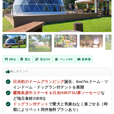
BBQ
焚火
花火OK
ペットOK
駐車場
推し
ポイント
日光初のドームグランピング
誕生、6m/7mドーム・ツ
インドーム・ドッグラン付テントを展開
霧降高原牛ステーキ＆日光HIMITSU豚ソーセージ
な
ど地元食材のBBQ
ドッグラン付テント
で愛犬と気兼ねなく過ごせる（時
期によりペット同伴無料プランあり）