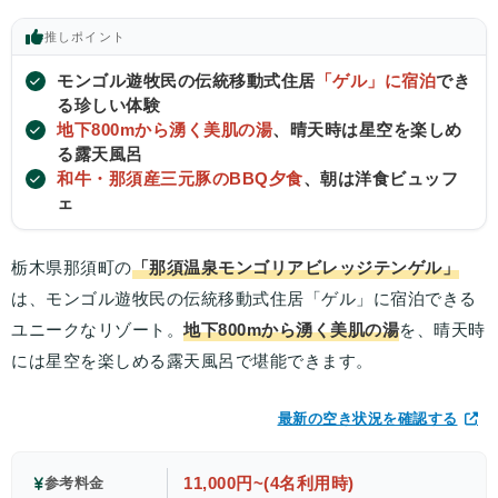
推し
ポイント
モンゴル遊牧民の伝統移動式住居
「ゲル」に宿泊
でき
る珍しい体験
地下800mから湧く美肌の湯
、晴天時は星空を楽しめ
る露天風呂
和牛・那須産三元豚のBBQ夕食
、朝は洋食ビュッフ
ェ
栃木県那須町の
「那須温泉モンゴリアビレッジテンゲル」
は、モンゴル遊牧民の伝統移動式住居「ゲル」に宿泊できる
ユニークなリゾート。
地下800mから湧く美肌の湯
を、晴天時
には星空を楽しめる露天風呂で堪能できます。
最新の空き状況を確認する
11,000円~(4名利用時)
参考料金