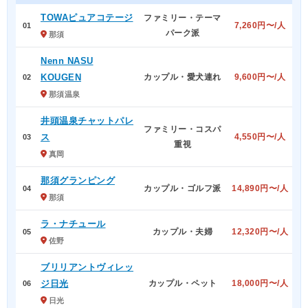
TOWAピュアコテージ
ファミリー・テーマ
7,260円〜/人
01
パーク派
那須
Nenn NASU
KOUGEN
カップル・愛犬連れ
9,600円〜/人
02
那須温泉
井頭温泉チャットパレ
ファミリー・コスパ
ス
4,550円〜/人
03
重視
真岡
那須グランピング
カップル・ゴルフ派
14,890円〜/人
04
那須
ラ・ナチュール
カップル・夫婦
12,320円〜/人
05
佐野
ブリリアントヴィレッ
ジ日光
カップル・ペット
18,000円〜/人
06
日光