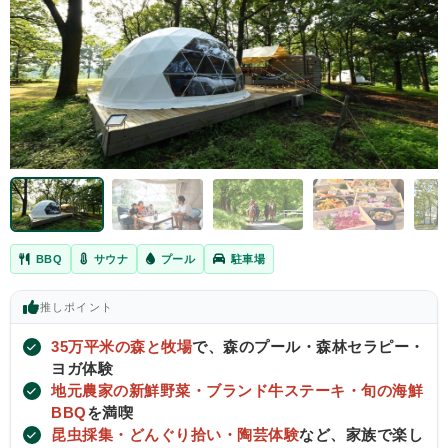
BBQ
サウナ
プール
駐車場
推し
ポイント
35万平米の森と牧場
で、森のプール・森林セラピー・
ヨガ体験
地元農家の新鮮野菜・ブランド牛ステーキ・旬の海鮮
BBQ
を満喫
昆虫採集・どんぐり拾い・陶芸体験
など、家族で楽し