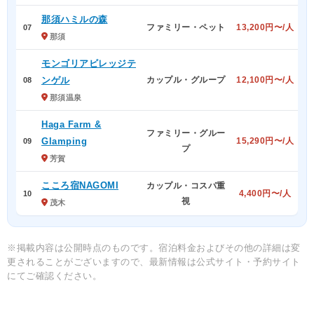
那須ハミルの森
ファミリー・ペット
13,200円〜/人
07
那須
モンゴリアビレッジテ
ンゲル
カップル・グループ
12,100円〜/人
08
那須温泉
Haga Farm &
ファミリー・グルー
Glamping
15,290円〜/人
09
プ
芳賀
こころ宿NAGOMI
カップル・コスパ重
4,400円〜/人
10
視
茂木
※掲載内容は公開時点のものです。宿泊料金およびその他の詳細は変
更されることがございますので、最新情報は公式サイト・予約サイト
にてご確認ください。