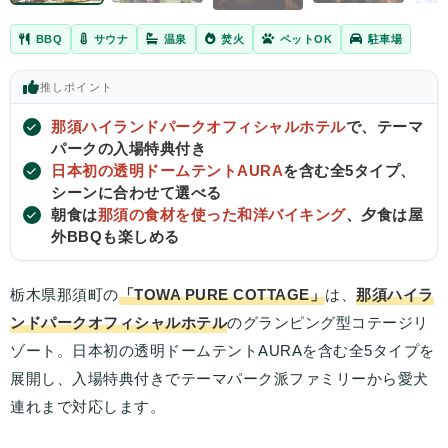
BBQ
サウナ
温泉
焚火
ペットOK
駐車場
推し
ポイント
那須ハイランドパークオフィシャルホテル
で、テーマ
パークの入場特典付き
日本初の透明ドームテントAURA
を含む全5タイプ、
シーンに合わせて選べる
朝食は
那須の食材を使った和洋バイキング
、夕食は屋
外BBQも楽しめる
栃木県那須町の
「TOWA PURE COTTAGE」
は、
那須ハイラ
ンドパークオフィシャルホテル
のグランピング型コテージリ
ゾート。日本初の透明ドームテントAURAを含む全5タイプを
展開し、入場特典付きでテーマパーク派ファミリーから愛犬
連れまで対応します。