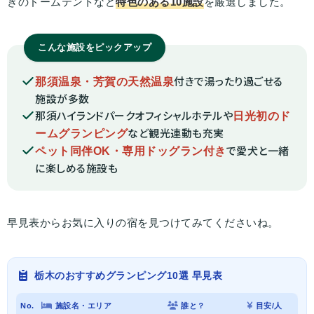
きのドームテントなど
特色のある10施設
を厳選しました。
こんな施設をピックアップ
付きで湯ったり過ごせる
那須温泉・芳賀の天然温泉
施設が多数
那須ハイランドパークオフィシャルホテルや
日光初のド
など観光連動も充実
ームグランピング
で愛犬と一緒
ペット同伴OK・専用ドッグラン付き
に楽しめる施設も
早見表からお気に入りの宿を見つけてみてくださいね。
栃木のおすすめグランピング10選 早見表
No.
施設名・エリア
誰と？
目安/人