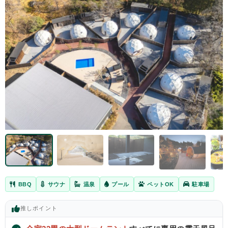
BBQ
サウナ
温泉
プール
ペットOK
駐車場
推し
ポイント