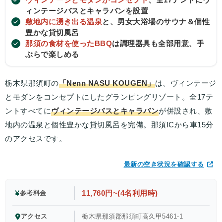
ィンテージバスとキャラバンを設置
敷地内に湧き出る温泉
と、男女大浴場のサウナ＆個性
豊かな貸切風呂
那須の食材を使ったBBQ
は調理器具も全部用意、手
ぶらで楽しめる
栃木県那須町の
「Nenn NASU KOUGEN」
は、ヴィンテージ
とモダンをコンセプトにしたグランピングリゾート。全17テ
ントすべてに
ヴィンテージバスとキャラバン
が併設され、敷
地内の温泉と個性豊かな貸切風呂を完備。那須ICから車15分
のアクセスです。
最新の空き状況を確認する
11,760円~(4名利用時)
参考料金
アクセス
栃木県那須郡那須町高久甲5461-1