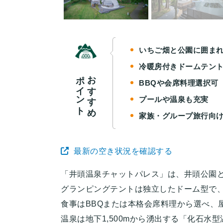
いちご畑と公園に囲ま
冷暖房付きドームテン
ポイント
おすすめ
BBQや会席料理選択可
プールや温泉も充実
家族・グループ旅行向
最新の空き状況を確認する
「井頭温泉チャットパレス」は、井頭公園
グランピングテントは独立したドーム型で
食事はBBQまたは本格会席料理から選べ、
温泉は地下1,500mから湧出する「化石水