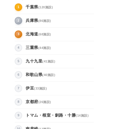
千葉県
1
(120施設)
兵庫県
2
(86施設)
北海道
3
(68施設)
三重県
4
(44施設)
九十九里
5
(41施設)
和歌山県
6
(40施設)
伊豆
7
(33施設)
京都府
8
(26施設)
トマム・根室・釧路・十勝
9
(14施設)
南房総
10
(12施設)