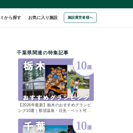
コミから探す
お気に入り施設
施設運営者様へ
千葉県関連の特集記事
【2026年最新】栃木のおすすめグランピ
ング10選｜那須温泉・日光・ペット可で
叶える絶景ステイ