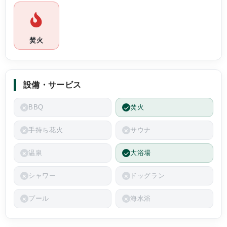
台車も借りれ
なキャンプ場
徒歩圏内に温
ログハウスの前でBBQができたのもたのしかっ
ってみたいで
焚火
たですし、10月上旬で外は肌寒かったのです
従業員の皆さ
が、暖房無しでもログハウスは暖かかったで
す。
次回訪ねるの
設備・サービス
BBQ
焚火
台車も借りれて荷物運びもしやすく、様々快適
なキャンプ場です。
手持ち花火
サウナ
徒歩圏内に温泉施設もあるようなので次回は行
温泉
大浴場
ってみたいです。
シャワー
ドッグラン
従業員の皆さまも親戚で素敵です。
プール
海水浴
次回訪ねるのが今から楽しみです！！