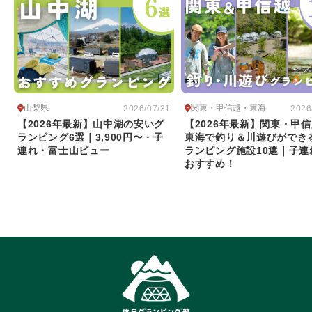
山梨県
関東・甲信越・東海
2026/07/31
2026
【2026年最新】山中湖の安いグ
【2026年最新】関東・甲
ランピング6選｜3,900円〜・子
東海で釣り＆川遊びができ
連れ・富士山ビュー
ランピング施設10選｜子連
おすすめ！