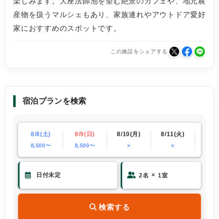
楽しみます。大座法師池を望む絶景のカフェや、地元農
産物を扱うマルシェもあり、家族連れやアウトドア愛好
家におすすめのスポットです。
この施設をシェアする
宿泊プランを検索
(金)
8/8(土)
8/9(日)
8/10(月)
8/11(火)
8/12
00〜
8,500〜
8,500〜
×
×
×
×
2
名
1
室
検索する