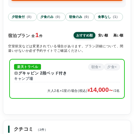
夕朝食付
（
0
）
夕食のみ
（
0
）
朝食のみ
（
0
）
食事なし
（
1
）
1
宿泊プラン
おすすめ順
安い順
高い順
全
件
空室状況などは変更されている場合があります。プラン詳細について、間
違いがないか必ず予約サイトでご確認ください。
朝食×
夕食×
楽天トラベル
ログキャビン 2段ベッド付き
キャンプ場
14,000
大人2名×1室の場合(税込)
/2名
クチコミ
（2件）