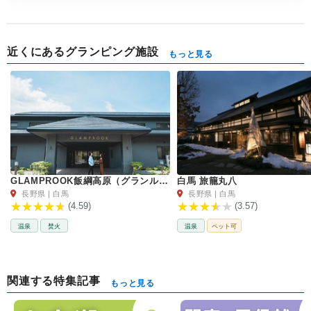
近くにあるグランピング施設
もっと見る
GLAMPROOK飯綱高原（グランルーク）
白馬 旅籠丸八
長野県 | 白馬
長野県 | 白馬
(4.59)
(3.57)
温泉
焚火
温泉
ペット可
関連する特集記事
もっと見る