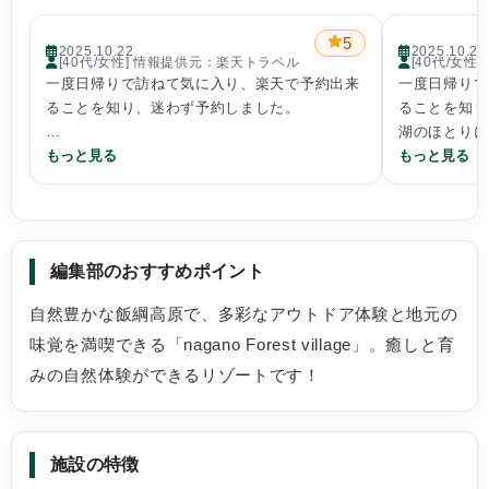
5
2025.10.22
2025.10.22
[40代/女性] 情報提供元：楽天トラベル
[40代/女
一度日帰りで訪ねて気に入り、楽天で予約出来
一度日帰りで
ることを知り、迷わず予約しました。
ることを知り
湖のほとりに
湖のほとりにある森の中のとっても雰囲気が良
もっと見る
く、綺麗なキ
もっと見る
く、綺麗なキャンプ場で最高です！
売店で新鮮な
物を手に入れ
レストランも
編集部のおすすめポイント
売店で新鮮な野菜や果物、地元ならではの飲み
物を手に入れることが出来るのも嬉しい。
お手洗いも綺
自然豊かな飯綱高原で、多彩なアウトドア体験と地元の
どもがたのし
味覚を満喫できる「nagano Forest village」。癒しと育
レストランも美味しいです。
ログハウスの
みの自然体験ができるリゾートです！
たですし、1
が、暖房無し
お手洗いも綺麗で、奥にあるアスレチックも子
す。
施設の特徴
どもがたのしめます。