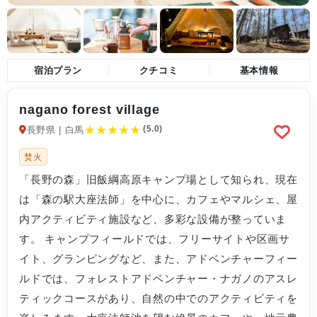
宿泊プラン
クチコミ
基本情報
nagano forest village
★
★
★
★
★
(5.0)
長野県 | 白馬
焚火
「長野の森」旧飯綱高原キャンプ場として知られ、現在
は「森の駅大座法師」を中心に、カフェやマルシェ、屋
内アクティビティ施設など、多彩な設備が整っていま
す。 キャンプフィールドでは、フリーサイトや区画サ
イト、グランピングなど、また、アドベンチャーフィー
ルドでは、フォレストアドベンチャー・ナガノのアスレ
ティックコースがあり、自然の中でのアクティビティを