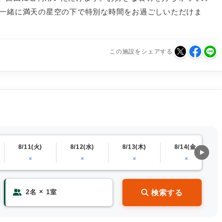
と一緒に満天の星空の下で特別な時間をお過ごしいただけま
この施設をシェアする
8/11(火)
8/12(水)
8/13(木)
8/14(金)
×
×
×
×
×
検索する
2
名
1
室