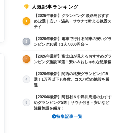
人気記事ランキング
【2026年最新】グランピング 淡路島おすす
め12選｜安い・温泉・サウナで叶える絶景ス
1
テイ
【2026年最新】電車で行ける関東の安いグラ
2
ンピング10選！1人7,000円台〜
【2026年最新】富士山が見えるおすすめグラ
3
ンピング施設10選！安い＆おしゃれな絶景宿
【2026年最新】関西の格安グランピング15
選！1万円以下も多数、コスパ◎の施設を厳
4
選
8/15(土)
8/16(日)
8/17(月)
8/18(火)
8/
×
×
18,150〜
×
18
【2026年最新】阿智村＆中津川周辺のおすす
めグランピング5選｜サウナ付き・安いなど
5
注目施設を紹介！
特集記事一覧