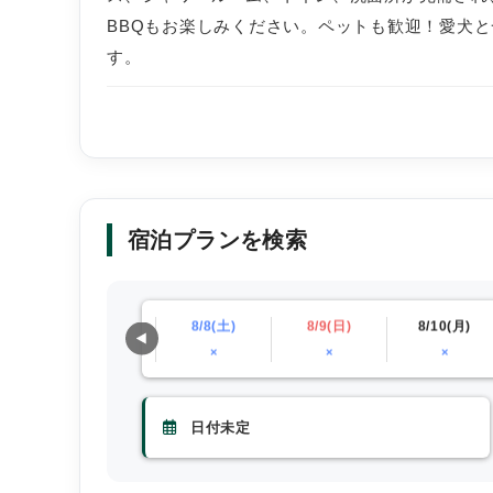
BBQもお楽しみください。ペットも歓迎！愛犬
す。
宿泊プランを検索
)
8/7(金)
8/8(土)
8/9(日)
8/10(月)
×
×
×
×