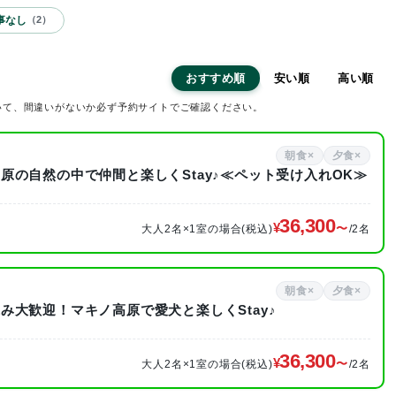
事なし
（
2
）
おすすめ順
安い順
高い順
いて、間違いがないか必ず予約サイトでご確認ください。
朝食×
夕食×
の自然の中で仲間と楽しくStay♪≪ペット受け入れOK≫
》
36,300
大人2名×1室の場合(税込)
/2名
朝食×
夕食×
大歓迎！マキノ高原で愛犬と楽しくStay♪
》
36,300
大人2名×1室の場合(税込)
/2名