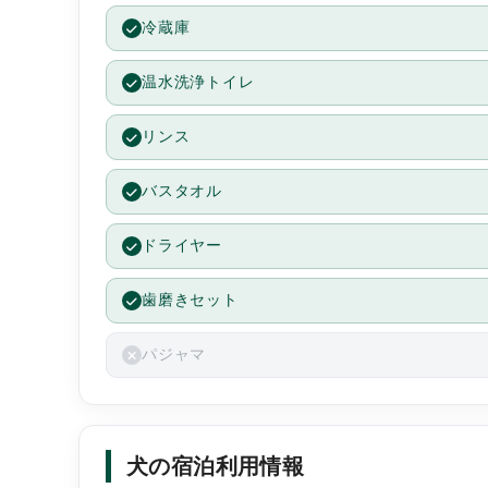
冷蔵庫
ただ、タオルはふわふわで気持ちよかったです。
温水洗浄トイレ
アメニティはそのまま入れ替えるのではなく、未使用
リンス
も残したままにしてくださっていたのがとても嬉しか
たです。
バスタオル
ドライヤー
歯磨きセット
パジャマ
犬の宿泊利用情報