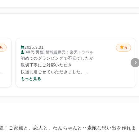
5
5
2025.3.31
[40代/男性] 情報提供元：楽天トラベル
初めてのグランピングで不安でしたが
親切丁寧にご対応いただき
客
快適に過ごせていただきました。
が
また利用させていただきたいと思いますありがとうござ
もっと見る
いました。
い
験！ご家族と、恋人と、わんちゃんと‥素敵な思い出を作れま