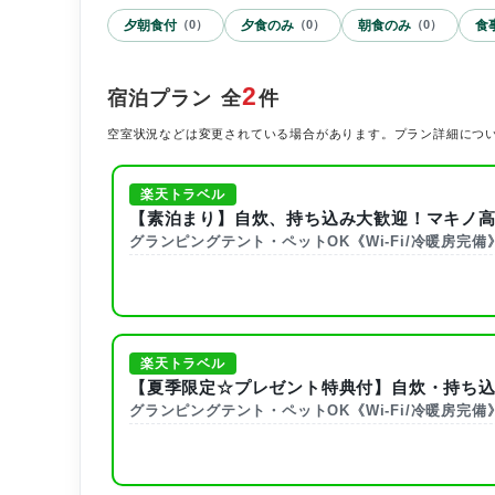
夕朝食付
夕食のみ
朝食のみ
食
（
0
）
（
0
）
（
0
）
2
宿泊プラン
全
件
空室状況などは変更されている場合があります。プラン詳細につ
楽天トラベル
【素泊まり】自炊、持ち込み大歓迎！マキノ高原
グランピングテント・ペットOK《Wi-Fi/冷暖房完備
楽天トラベル
【夏季限定☆プレゼント特典付】自炊・持ち込み
グランピングテント・ペットOK《Wi-Fi/冷暖房完備