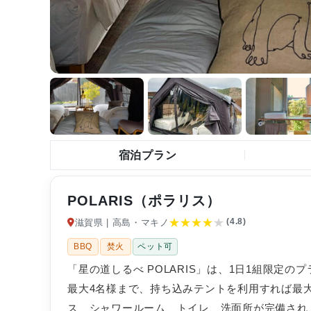
宿泊プラン
POLARIS（ポラリス）
★
★
★
★
★
(4.8)
滋賀県 | 高島・マキノ
BBQ
焚火
ペット可
「星の道しるべ POLARIS」は、1日1組限定
最大4名様まで、持ち込みテントを利用すれば最
ス、シャワールーム、トイレ、洗面所が完備され