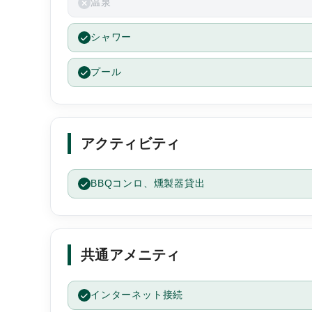
温泉
コンロを洗って頂けたのもとても感謝しております。
シャワー
プール
風呂
綺麗なシャワールームでした。
アクティビティ
私たちはシャワーだけで満足な者なので、お風呂がな
のは気にならなかったですが、温泉好きの方は近くに
風呂屋さんが沢山あるので、そちらに行けば良いかと
BBQコンロ、燻製器貸出
います。
共通アメニティ
設備アメニティ
夏場で汗を沢山かいてしまい、その分シャワーで身体
インターネット接続
洗ったので、タオルが少し足りませんでした。