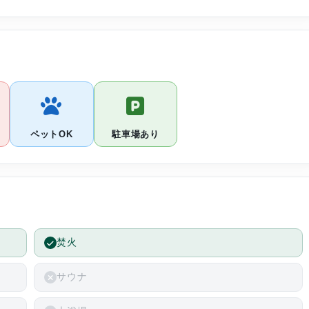
た
た
ペットOK
駐車場あり
焚火
サウナ
かっ