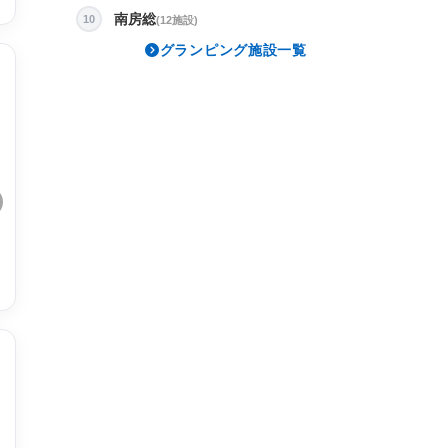
南房総
10
(12施設)
グランピング施設一覧
5
2025.3.31
20
[40代/男性] 情報提供元：楽天トラベル
[
初めてのグランピングで不安でしたが
立
親切丁寧にご対応いただき
観
快適に過ごせていただきました。
の
また利用させていただきたいと思いますありがとうござ
もっと見る
出
もっ
いました。
た
出
部
部
た
雨
が