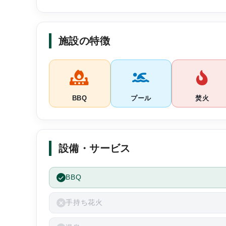
部屋はファミリー用のテントで、クーラーがついてい
ため、快適に過ごすことができました。
施設の特徴
雨の日が宿泊日と重なってしまったのが少し残念でし
が、部屋は雨漏り等一切しませんでした。
防音に関してはテントなので、ほぼゼロです。
BBQ
プール
焚火
食事
BBQコンロを借りて持込の食材でBBQをしました。
設備・サービス
調味料は油が常備されております。
BBQ
手持ち花火
BBQコンロを使ったことがなく、使い方が分からな
たのですが、とても親切に教えて頂けました。