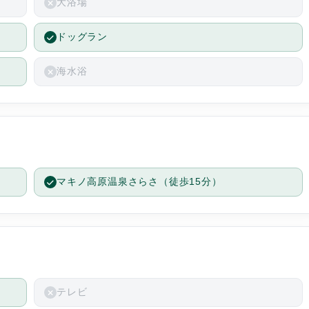
大浴場
ドッグラン
海水浴
い
お
思
マキノ高原温泉さらさ（徒歩15分）
を
テレビ