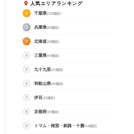
人気エリアランキング
千葉県
1
(120施設)
兵庫県
2
(86施設)
北海道
3
(68施設)
三重県
4
(44施設)
九十九里
5
(41施設)
和歌山県
6
(40施設)
伊豆
7
(33施設)
京都府
8
(26施設)
トマム・根室・釧路・十勝
9
(14施設)