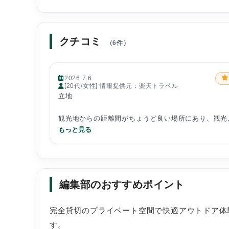
クチコミ
（6件）
2026.7.6
[20代/女性] 情報提供元：楽天トラベル
立地
観光地からの距離間がちょうど良い場所にあり、観光
の人があまり通らなかったので、ゆっくり過ごすこと
もっと見る
出来ました。
ただ、付近にコンビニやスーパーが全くないので、買
出しを予定している方は車が必須です。
編集部のおすすめポイント
完全貸切のプライベート空間で快適アウトドア体
部屋
す。