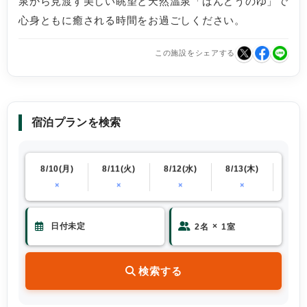
泉から見渡す美しい眺望と天然温泉「ばんどうのゆ」で
心身ともに癒される時間をお過ごしください。
この施設をシェアする
宿泊プランを検索
(日)
8/10(月)
8/11(火)
8/12(水)
8/13(木)
8/14
×
×
×
×
×
×
2
名
1
室
検索する