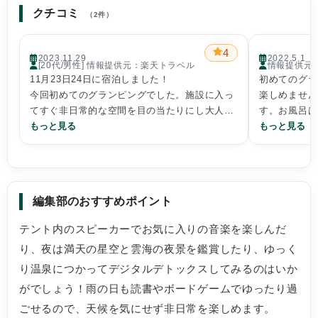
クチコミ
（2件）
4
2023.11.29
2022.5.1
[20代/男性] 情報提供元：楽天トラベル
情報提供元
11月23日24日に宿泊しました！
初めてのグラ
今回初めてのグランピングでした。施設に入っ
楽しめません
てすぐ非日常的な空間を目の当たりにし大人4
す。お風呂は
人はしゃいでしまいました。温もりのある焚き
もっと見る
ました。
もっと見る
火と飲み放題のお酒で気分は最高潮！18時にチ
ェックインしましたが、もっと早くにチャック
インしてお酒を飲みながら休日の旅気分を味わ
いたかったです。夕食は量がちょうど良く、こ
編集部のおすすめポイント
れがグランピングかと感動しました。あっとい
う間のひと時にまた行きたいと思わせる素敵な
テント内のスピーカーでお気に入りの音楽を楽しんだ
サービスと施設でした。ありがとうございまし
り、夜は満天の星空と雲海の夜景を鑑賞したり、ゆっく
た！
り温泉につかってデジタルデトックスしてみるのはいか
がでしょう！雨の日も読書やボードゲームでゆったり過
ごせるので、天候を気にせず非日常を楽しめます。