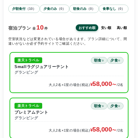
夕朝食付
（
10
）
夕食のみ
（
0
）
朝食のみ
（
0
）
食事なし
（
0
）
10
宿泊プラン
おすすめ順
安い順
高い順
全
件
空室状況などは変更されている場合があります。プラン詳細について、間
違いがないか必ず予約サイトでご確認ください。
朝食○
夕食○
楽天トラベル
Smallラグジュアリーテント
グランピング
58,000
大人2名×1室の場合(税込)
/2名
朝食○
夕食○
楽天トラベル
プレミアムテント
グランピング
58,000
大人2名×1室の場合(税込)
/2名