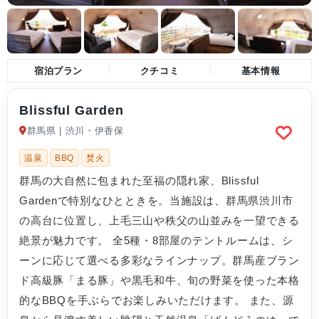
宿泊プラン
クチコミ
基本情報
Blissful Garden
群馬県 | 渋川・伊香保
温泉
BBQ
焚火
群馬の大自然に包まれた至福の隠れ家、Blissful
Gardenで特別なひとときを。当施設は、群馬県渋川市
の高台に位置し、上毛三山や秩父の山並みを一望できる
絶景が魅力です。 全5種・8部屋のテントルームは、シ
ーンに応じて選べる多彩なラインナップ。群馬産ブラン
ド高級豚「まる豚」や黒毛和牛、旬の野菜を使った本格
的なBBQを手ぶらでお楽しみいただけます。 また、源