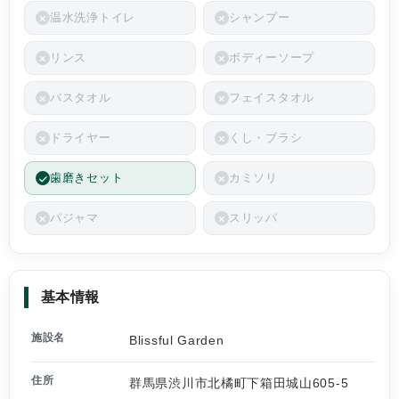
温水洗浄トイレ
シャンプー
リンス
ボディーソープ
バスタオル
フェイスタオル
ドライヤー
くし・ブラシ
歯磨きセット
カミソリ
パジャマ
スリッパ
基本情報
施設名
Blissful Garden
住所
群馬県渋川市北橘町下箱田城山605-5