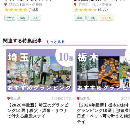
群馬県 | 渋川・伊香保
群馬県 | 渋川・伊香保
(4.83)
(4.33)
サウナ
温泉
BBQ
温泉
BBQ
ペット可
関連する特集記事
もっと見る
埼玉県
栃木県
2026/05/26
2026
【2026年最新】埼玉のグランピ
【2026年最新】栃木のお
ング10選｜秩父・温泉・サウナ
グランピング10選｜那須温
で叶える絶景ステイ
日光・ペット可で叶える絶
テイ