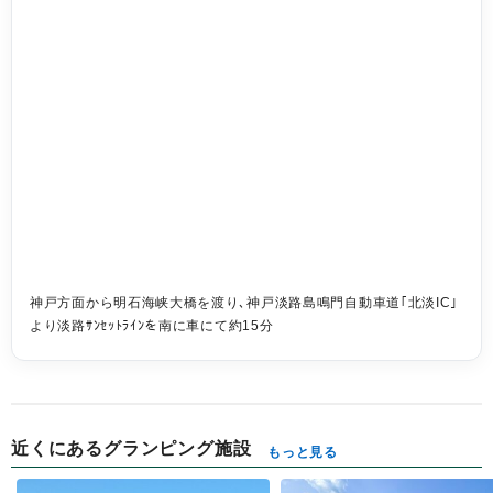
神戸方面から明石海峡大橋を渡り､神戸淡路島鳴門自動車道｢北淡IC｣
より淡路ｻﾝｾｯﾄﾗｲﾝを南に車にて約15分
近くにあるグランピング施設
もっと見る