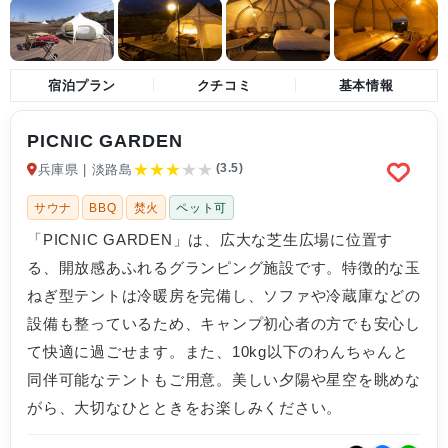
宿泊プラン
クチコミ
基本情報
PICNIC GARDEN
★
★
★
★
★
(3.5)
兵庫県 | 淡路島
サウナ
BBQ
焚火
ペット可
「PICNIC GARDEN」は、広大な芝生広場に位置す
る、開放感あふれるグランピング施設です。特徴的な玉
ねぎ型テントは冷暖房を完備し、ソファや冷蔵庫などの
設備も整っているため、キャンプ初心者の方でも安心し
て快適に過ごせます。また、10kg以下のわんちゃんと
同伴可能なテントもご用意。美しい夕陽や星空を眺めな
がら、大切なひとときをお楽しみください。