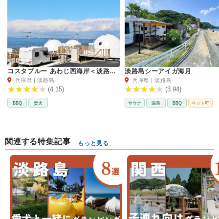
コスタブルー あわじ西海岸＜淡路島＞
淡路島シーアイガ海月
兵庫県 | 淡路島
兵庫県 | 淡路島
(4.15)
(3.94)
BBQ
焚火
サウナ
温泉
BBQ
ペット可
関連する特集記事
もっと見る