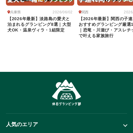
兵庫県
関西
2026/06/02
2026
【2026年最新】淡路島の愛犬と
【2026年最新】関西の子
泊まれるグランピング8選｜大型
おすすめグランピング厳選1
犬OK・温泉ヴィラ・1組限定
｜恐竜・川遊び・アスレチ
で叶える家族旅行
人気のエリア