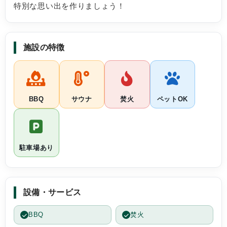
はない、糞は部屋に捨てなければならない、中
特別な思い出を作りましょう！
には簡易な囲いのケージ？のみという設備がペ
ットにはあまり優しくないような印象でした。
海が間近で植物なども美しくテントも良かった
だけに、もう少しホスピタリティであったり環
施設の特徴
境を改善されるとより過ごしやすくなるように
思います。
トイレは清潔でした。
BBQ
サウナ
焚火
ペットOK
駐車場あり
設備・サービス
BBQ
焚火