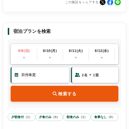
この施設をシェアする
宿泊プランを検索
(土)
8/9(日)
8/10(月)
8/11(火)
8/12(水)
8/13
×
×
×
×
×
×
2
名
1
室
検索する
夕朝食付
（
1
）
夕食のみ
（
0
）
朝食のみ
（
1
）
食事なし
（
0
）