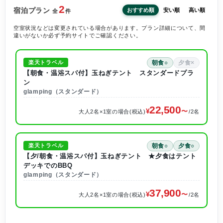
2
宿泊プラン
おすすめ順
安い順
高い順
全
件
空室状況などは変更されている場合があります。プラン詳細について、間
違いがないか必ず予約サイトでご確認ください。
朝食○
夕食×
楽天トラベル
【朝食・温浴スパ付】玉ねぎテント スタンダードプラ
ン
glamping（スタンダード）
22,500
大人2名×1室の場合(税込)
/2名
朝食○
夕食○
楽天トラベル
【夕/朝食・温浴スパ付】玉ねぎテント ★夕食はテント
デッキでのBBQ
glamping（スタンダード）
37,900
大人2名×1室の場合(税込)
/2名