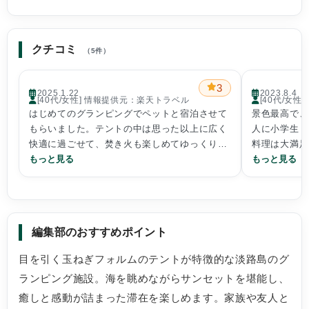
クチコミ
（5件）
3
2025.1.22
2023.8.4
[40代/女性] 情報提供元：楽天トラベル
[40代/女
はじめてのグランピングでペットと宿泊させて
景色最高で、
もらいました。テントの中は思った以上に広く
人に小学生３
快適に過ごせて、焚き火も楽しめてゆっくり良
料理は大満足
い時間が過ごせました。女性のスタッフさんの
もっと見る
焼けが抜群に
もっと見る
笑顔の対応も良くて朝食もとても美味しかった
タープやパラ
ですし、周辺のお寿司さんのお寿司もとても美
朝も朝日がき
味しかったです。色々な店舗が並んでいてイタ
た。
リアンも行ってみたかったです。
ビーチも近く
編集部のおすすめポイント
ただ、就寝時に他の方の声が騒がしいことや野
生動物の声等であまり眠れませんでした。夜非
目を引く玉ねぎフォルムのテントが特徴的な淡路島のグ
常時に常駐されていないのも仕方ないことかも
ランピング施設。海を眺めながらサンセットを堪能し、
しれませんがかなり不安がありました。
また、ペット対応なのにペットの足を洗う場所
癒しと感動が詰まった滞在を楽しめます。家族や友人と