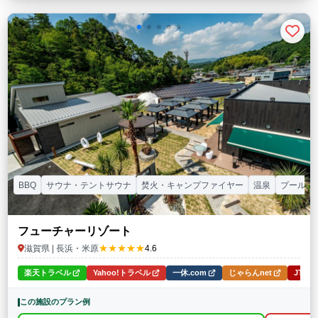
BBQ
サウナ・テントサウナ
焚火・キャンプファイヤー
温泉
プール
フューチャーリゾート
★★★★★
滋賀県 | 長浜・米原
4.6
楽天トラベル
Yahoo!トラベル
一休.com
じゃらんnet
JTB
この施設のプラン例