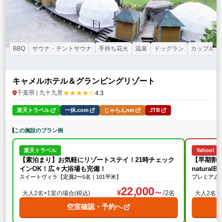
BBQ
サウナ・テントサウナ
手持ち花火
温泉
ドッグラン
カップル
キャメルホテル＆グランピングリゾート
★★★★☆
千葉県 | 九十九里
4.3
楽天トラベル
一休.com
じゃらんnet
JTB
この施設のプラン例
楽天トラベル
Yahoo!
【素泊まり】お気軽にリゾートステイ！21時チェック
【早期割9
インOK！広々大浴場も完備！
natura
スイートヴィラ【定員2〜5名｜101平米】
プレミアム
22,000
/2名
大人2名×1室の場合(税込)
大人2名×
空室確認・予約へ