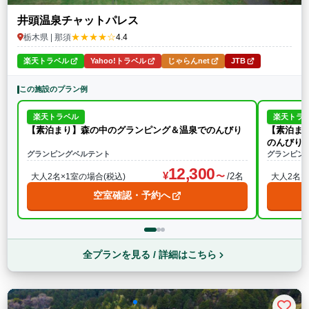
井頭温泉チャットパレス
★★★★☆
栃木県 | 那須
4.4
楽天トラベル
Yahoo!トラベル
じゃらんnet
JTB
この施設のプラン例
楽天トラベル
楽天トラ
【素泊まり】森の中のグランピング＆温泉でのんびり
【素泊ま
のんびり
グランピングベルテント
グランピン
12,300
/2名
大人2名×1室の場合(税込)
大人2名×
空室確認・予約へ
全プランを見る / 詳細はこちら