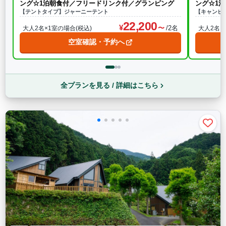
ング☆1泊朝食付／フリードリンク付／グランピング
ング☆1
【テントタイプ】ジャーニーテント
【キャンピ
22,200
/2名
大人2名×1室の場合(税込)
大人2名×
空室確認・予約へ
全プランを見る / 詳細はこちら