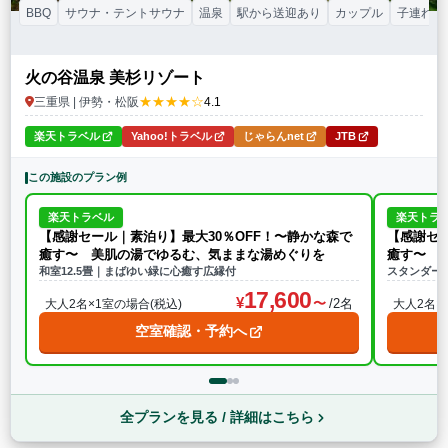
BBQ
サウナ・テントサウナ
温泉
駅から送迎あり
カップル
子連れ
火の谷温泉 美杉リゾート
★★★★☆
三重県 | 伊勢・松阪
4.1
楽天トラベル
Yahoo!トラベル
じゃらんnet
JTB
この施設のプラン例
楽天トラベル
楽天トラ
【感謝セール｜素泊り】最大30％OFF！〜静かな森で
【感謝セー
癒す〜 美肌の湯でゆるむ、気ままな湯めぐりを
癒す〜 
和室12.5畳｜まばゆい緑に心癒す広縁付
スタンダー
17,600
/2名
大人2名×1室の場合(税込)
大人2名×
空室確認・予約へ
全プランを見る / 詳細はこちら