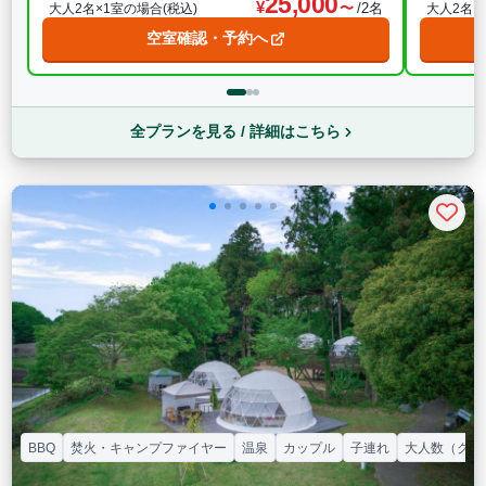
25,000
/2名
大人2名×1室の場合(税込)
大人2名×
空室確認・予約へ
全プランを見る / 詳細はこちら
BBQ
焚火・キャンプファイヤー
温泉
カップル
子連れ
大人数（グル