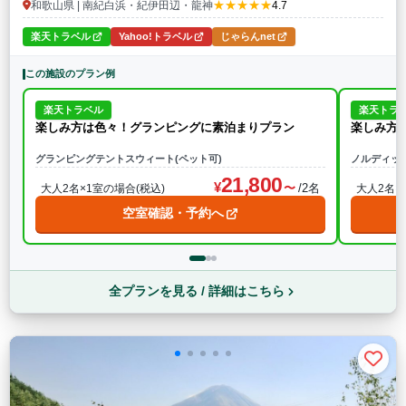
★★★★★
和歌山県 | 南紀白浜・紀伊田辺・龍神
4.7
楽天トラベル
Yahoo!トラベル
じゃらんnet
この施設のプラン例
楽天トラベル
楽天トラ
楽しみ方は色々！グランピングに素泊まりプラン
楽しみ方
グランピングテントスウィート(ペット可)
ノルディッ
21,800
/2名
大人2名×1室の場合(税込)
大人2名×
空室確認・予約へ
全プランを見る / 詳細はこちら