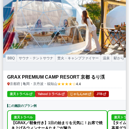
特徴・アクティビティ
サウナ・テントサウナ
焚火・キャンプファイヤー
手持ち花火
BBQ
温泉
プール
海水浴
ドッグラン
駅から徒歩15分以内
駅から送迎あり
この条件で再検索
条件をクリア
BBQ
サウナ・テントサウナ
焚火・キャンプファイヤー
温泉
駅から送
GRAX PREMIUM CAMP RESORT 京都 るり渓
★★★★☆
京都府 | 亀岡・京丹波・福知山
4.4
楽天トラベル
Yahoo!トラベル
じゃらんnet
JTB
この施設のプラン例
楽天トラベル
楽天トラ
【GRAX／朝食付き】1日の始まりを元気に！お席で焼
【タイムセ
き上げるウィンナー＆たまごが魅力
高原グラン