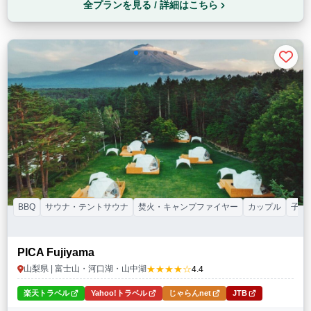
全プランを見る / 詳細はこちら
BBQ
サウナ・テントサウナ
焚火・キャンプファイヤー
カップル
子連
PICA Fujiyama
★★★★☆
山梨県 | 富士山・河口湖・山中湖
4.4
楽天トラベル
Yahoo!トラベル
じゃらんnet
JTB