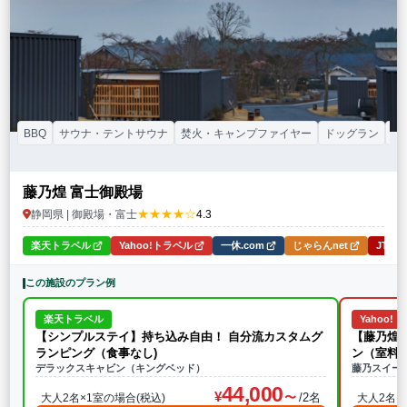
BBQ
サウナ・テントサウナ
焚火・キャンプファイヤー
ドッグラン
カ
藤乃煌 富士御殿場
★★★★☆
静岡県 | 御殿場・富士
4.3
楽天トラベル
Yahoo!トラベル
一休.com
じゃらんnet
JTB
この施設のプラン例
楽天トラベル
Yahoo!
【シンプルステイ】持ち込み自由！ 自分流カスタムグ
【藤乃煌
ランピング（食事なし)
ン（室料
デラックスキャビン（キングベッド）
藤乃スイー
44,000
/2名
大人2名×1室の場合(税込)
大人2名×