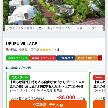
サウナ・テントサウナ
焚火・キャンプファイヤー
温泉
カップル
子連
UFUFU VILLAGE
★★★★☆
静岡県 | 中伊豆・西伊豆
4.2
楽天トラベル
Yahoo!トラベル
一休.com
じゃらんnet
JTB
この施設のプラン例
楽天トラベル
Yahoo!
【飲み放題付】持ち込み自由な素泊まりプラン〜自家
【飲み放
源泉の掛け流し温泉利用無料(大浴場)〜エアコン完備
源泉の掛
オーバルテントサイト 5m×8m 定員4名 禁煙
【ペット同伴
36,000
/2名
大人2名×1室の場合(税込)
大人2名×
空室確認・予約へ