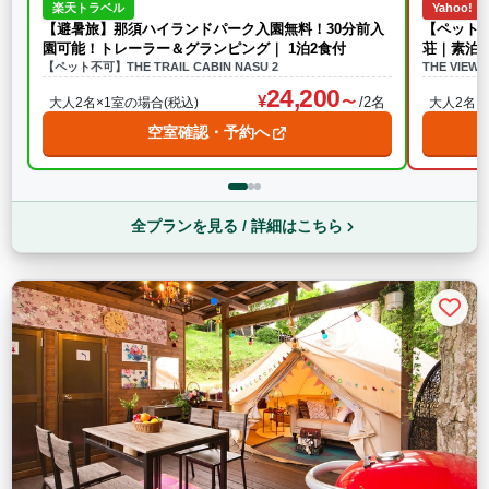
楽天トラベル
Yahoo!
【避暑旅】那須ハイランドパーク入園無料！30分前入
【ペット
園可能！トレーラー＆グランピング｜ 1泊2食付
荘｜素泊
【ペット不可】THE TRAIL CABIN NASU 2
THE VI
24,200
/2名
大人2名×1室の場合(税込)
大人2名×
空室確認・予約へ
全プランを見る / 詳細はこちら