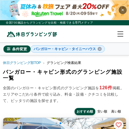
×
全国700施設からグランピングを比較・検索できる専門メディア
条件変更
バンガロー・キャビン・タイニーハウス
休日グランピング部TOP
グランピング検索結果
どのエリアに行きますか？
バンガロー・キャビン形式のグランピング施設
一覧
×
2
名
1
室
126件
全国のバンガロー・キャビン形式のグランピング施設を
掲載。
料金目安
※4名利用時の1名最安値
エリアやこだわり条件で絞り込み、料金・設備・クチコミを比較し
~20,000円/人
20,001~39,999円/人
40,000円~/人
て、ピッタリの施設を探せます。
シチュエーション
カップル
子連れ
大人数(グループ)
ペット連れ
おすすめ順
安い順
高い順
施設タイプ
ドームテント
コットンテント
コテージ・ロッジ
バンガロー・キャビン
1組限定貸切