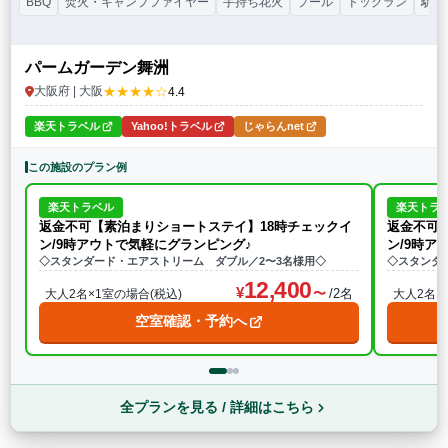
BBQ
焚火・キャンプファイヤー
手持ち花火
プール
ドッグラン
駅か
パームガーデン舞洲
★★★★☆
大阪府 | 大阪
4.4
楽天トラベル
Yahoo!トラベル
じゃらんnet
この施設のプラン例
楽天トラベル
楽天トラ
返金不可【素泊まりショートステイ】18時チェックイ
返金不可
ン/9時アウトで気軽にグランピング♪
ン/9時ア
◇スタンダード・エアストリーム ダブル／2〜3名様用◇
◇スタンダ
12,400
/2名
大人2名×1室の場合(税込)
大人2名×
空室確認・予約へ
全プランを見る / 詳細はこちら