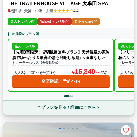
THE TRAILERHOUSE VILLAGE 大牟田 SPA
★★★★☆
福岡県 | 天神・中洲・糸島
4.4
楽天トラベル
Yahoo!トラベル
じゃらんnet
この施設のプラン例
楽天トラベル
楽天トラ
【先着3室限定！貸切風呂無料プラン】天然温泉の家族
【フリー
湯でゆったり＆最高の湯も利用し放題♪＜食事なし＞
種のサウ
トレーラーハウス《全長5.5ｍ》
イ
トレーラーハ
15,340
/2名
大人2名×1室の場合(税込)
大人2名×
空室確認・予約へ
全プランを見る / 詳細はこちら