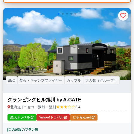
BBQ
焚火・キャンプファイヤー
カップル
大人数（グループ）
グランピングヒル旭川 by A-GATE
★★★☆☆
北海道 | ニセコ・洞爺・登別
3.4
楽天トラベル
Yahoo!トラベル
じゃらんnet
この施設のプラン例