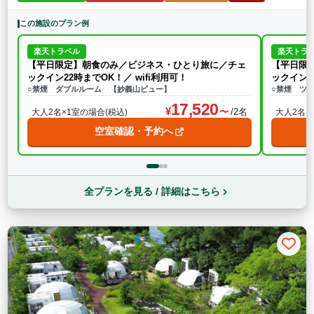
この施設のプラン例
楽天トラベル
楽天トラ
【平日限定】朝食のみ／ビジネス・ひとり旅に／チェ
【平日限
ックイン22時までOK！／ wifi利用可！
ックイン2
○禁煙 ダブルルーム 【妙義山ビュー】
○禁煙 ツ
17,520
/2名
大人2名×1室の場合(税込)
大人2名×
空室確認・予約へ
全プランを見る / 詳細はこちら