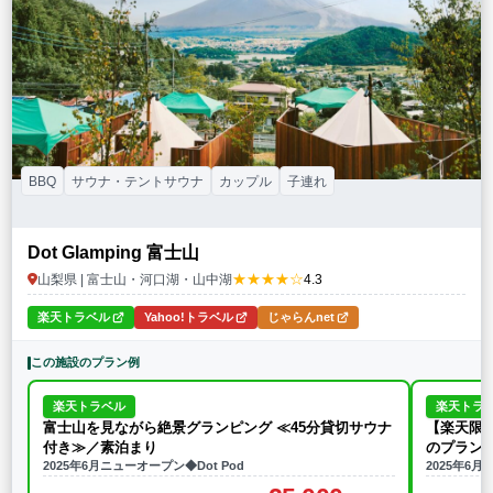
BBQ
サウナ・テントサウナ
カップル
子連れ
Dot Glamping 富士山
★★★★☆
山梨県 | 富士山・河口湖・山中湖
4.3
楽天トラベル
Yahoo!トラベル
じゃらんnet
この施設のプラン例
楽天トラベル
楽天トラ
富士山を見ながら絶景グランピング ≪45分貸切サウナ
【楽天限定
付き≫／素泊まり
のプランが
2025年6月ニューオープン◆Dot Pod
2025年6月