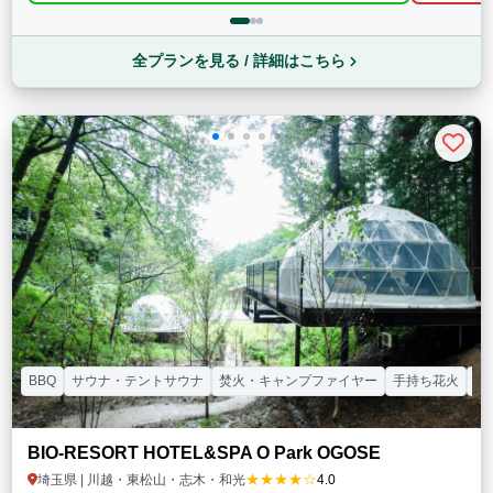
全プランを見る / 詳細はこちら
BBQ
サウナ・テントサウナ
焚火・キャンプファイヤー
手持ち花火
温
BIO-RESORT HOTEL&SPA O Park OGOSE
★★★★☆
埼玉県 | 川越・東松山・志木・和光
4.0