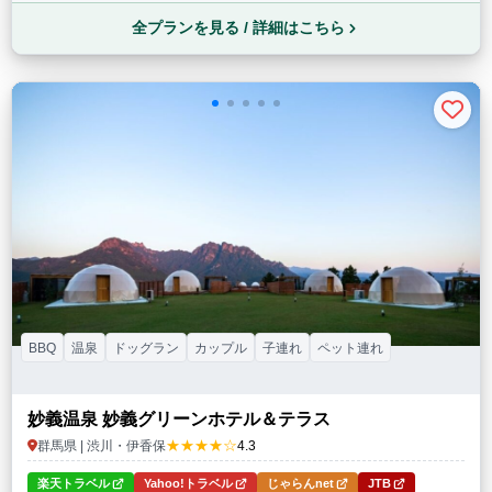
全プランを見る / 詳細はこちら
BBQ
温泉
ドッグラン
カップル
子連れ
ペット連れ
妙義温泉 妙義グリーンホテル＆テラス
★★★★☆
群馬県 | 渋川・伊香保
4.3
楽天トラベル
Yahoo!トラベル
じゃらんnet
JTB