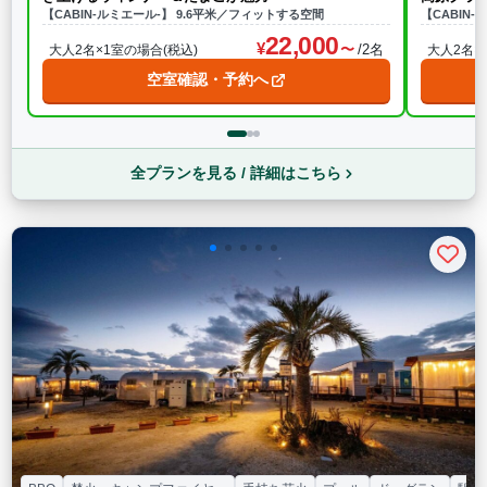
【CABIN-ルミエール-】 9.6平米／フィットする空間
【CABIN
22,000
/2名
大人2名×1室の場合(税込)
大人2名×
空室確認・予約へ
全プランを見る / 詳細はこちら