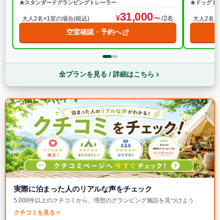
★スタンダードグランピングトレーラー
★ドッグト
31,000
/2名
大人2名×1室の場合(税込)
大人2名×
空室確認・予約へ
全プランを見る / 詳細はこちら
実際に泊まった人のリアルな声をチェック
5,000件以上のクチコミから、理想のグランピング施設を見つけよう
クチコミを見る >