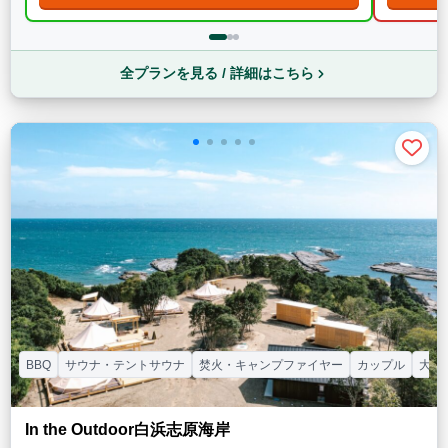
全プランを見る / 詳細はこちら
BBQ
サウナ・テントサウナ
焚火・キャンプファイヤー
カップル
大人
In the Outdoor白浜志原海岸