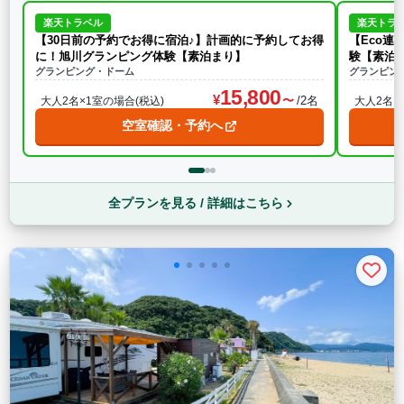
楽天トラベル
楽天トラ
【30日前の予約でお得に宿泊♪】計画的に予約してお得
【Eco
に！旭川グランピング体験【素泊まり】
験【素泊
グランピング・ドーム
グランピン
15,800
/2名
大人2名×1室の場合(税込)
大人2名×
空室確認・予約へ
全プランを見る / 詳細はこちら