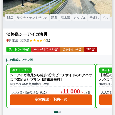
BBQ
サウナ・テントサウナ
温泉
海水浴
カップル
子連れ
ペット連
淡路島シーアイガ海月
★★★★☆
兵庫県 | 淡路島
3.9
楽天トラベル
Yahoo!トラベル
じゃらんnet
JTB
この施設のプラン例
楽天トラベル
楽天トラ
シーアイガ海月から徒歩3分☆ビーチサイドのログハウ
【海辺の
スで素泊まりプラン【駐車場無料】
ハウスで
ログハウス5名定員/素泊・半泊
海の見える
11,000
/2名
大人2名×1室の場合(税込)
大人2名×
空室確認・予約へ