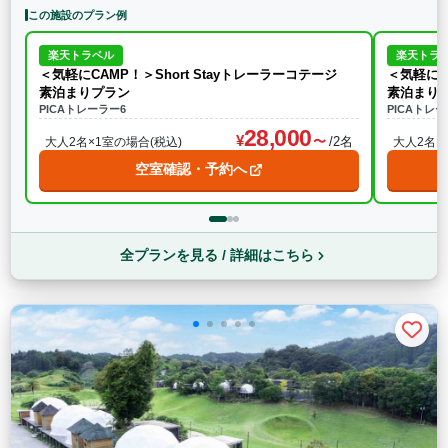
この施設のプラン例
楽天トラベル
楽天トラ
＜気軽にCAMP！＞Short Stayトレーラーコテージ
＜気軽にC
素泊まりプラン
素泊まり
PICAトレーラー6
PICAトレー
28,000
/2名
大人2名×1室の場合(税込)
大人2名×
空室確認・予約へ
全プランを見る / 詳細はこちら