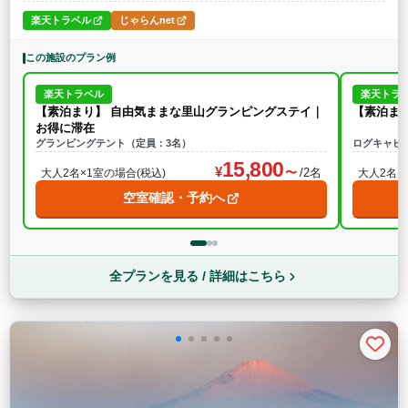
楽天トラベル
じゃらんnet
この施設のプラン例
楽天トラベル
楽天トラ
【素泊まり】 自由気ままな里山グランピングステイ｜
【素泊ま
お得に滞在
グランピングテント（定員：3名）
ログキャビ
15,800
/2名
大人2名×1室の場合(税込)
大人2名×
空室確認・予約へ
全プランを見る / 詳細はこちら