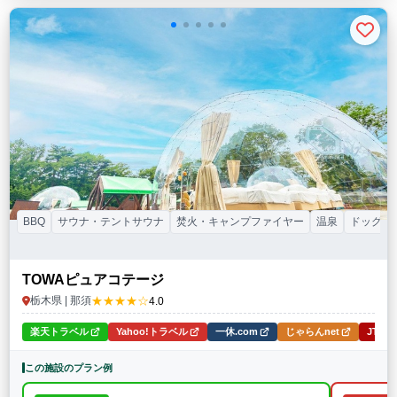
BBQ
サウナ・テントサウナ
焚火・キャンプファイヤー
温泉
ドッグラ
TOWAピュアコテージ
★★★★☆
栃木県 | 那須
4.0
楽天トラベル
Yahoo!トラベル
一休.com
じゃらんnet
JTB
この施設のプラン例