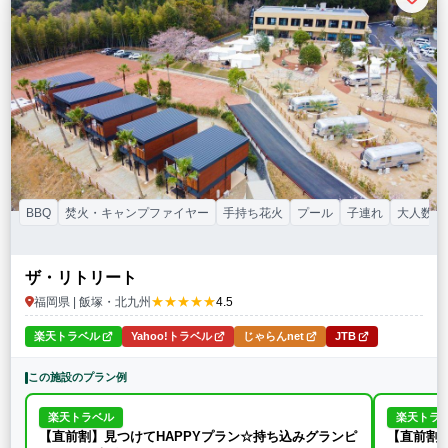
BBQ
焚火・キャンプファイヤー
手持ち花火
プール
子連れ
大人数（
ザ・リトリート
★★★★★
福岡県 | 飯塚・北九州
4.5
楽天トラベル
Yahoo!トラベル
じゃらんnet
JTB
この施設のプラン例
楽天トラベル
楽天トラ
【直前割】見つけてHAPPYプラン☆持ち込みグランピ
【直前割