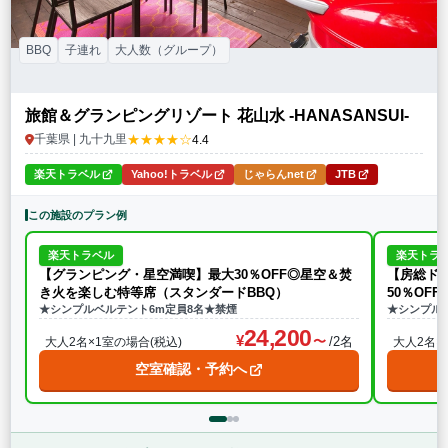
BBQ
子連れ
大人数（グループ）
旅館＆グランピングリゾート 花山水 -HANASANSUI-
★★★★☆
千葉県 | 九十九里
4.4
楽天トラベル
Yahoo!トラベル
じゃらんnet
JTB
この施設のプラン例
楽天トラベル
楽天トラ
【グランピング・星空満喫】最大30％OFF◎星空＆焚
【房総ド
き火を楽しむ特等席（スタンダードBBQ）
50％OF
★シンプルベルテント6m定員8名★禁煙
★シンプル
24,200
/2名
大人2名×1室の場合(税込)
大人2名×
空室確認・予約へ