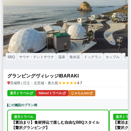
BBQ
サウナ・テントサウナ
温泉
海水浴
ドッグラン
カップル
子連
グランピングヴィレッジIBARAKI
★★★★★
茨城県 | 日立・北茨城・奥久慈
4.7
楽天トラベル
Yahoo!トラベル
じゃらんnet
この施設のプラン例
楽天トラベル
楽天トラ
【素泊まり】食材持込で楽しむ自由なBBQスタイル
【素泊ま
【贅沢グランピング】
【贅沢グ