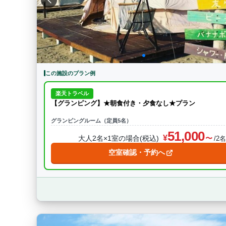
この施設のプラン例
楽天トラベル
【グランピング】★朝食付き・夕食なし★プラン
グランピングルーム（定員5名）
51,000
大人2名×1室の場合(税込)
/2
空室確認・予約へ