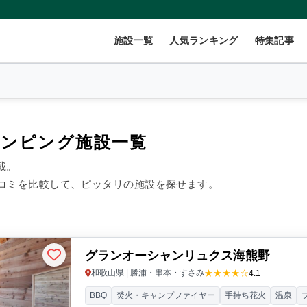
施設一覧
人気ランキング
特集記事
ランピング施設一覧
載。
2
名
×
1
室
コミを比較して、ピッタリの施設を探せます。
999円/人
40,000円~/人
グランオーシャンリュクス海熊野
数(グループ)
ペット連れ
★★★★☆
和歌山県 | 勝浦・串本・すさみ
4.1
BBQ
焚火・キャンプファイヤー
手持ち花火
温泉
ント
コテージ・ロッジ
バンガロー・キャビン
1組限定貸切