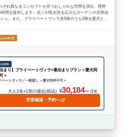
れぞれ異なるコンセプトを持つおしゃれな空間を演出。熊野
の時間を提供します。花々が咲き誇る広大なガーデンや天然温
海水浴
ドッグラン
シュ。また、プライベートヴィラ全5棟のうち2棟を愛犬とお
として、2025年3月6日より販売開始、2025年4月1日の
。和歌山の魅力を五感で感じる特別な宿泊体験をお楽しみくだ
んnet
.com
泊まり】プライベートヴィラ×素泊まりプラン＜愛犬同
可＞
イベートヴィラ／一棟貸し ＜愛犬同伴不可＞
30,184
大人2名×1室の場合(税込)
/2名
空室確認・予約へ