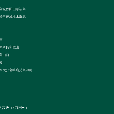
宮城
秋田
山形
福島
埼玉
茨城
栃木
群馬
重
庫
奈良
和歌山
島
山口
知
本
大分
宮崎
鹿児島
沖縄
人
高級（4万円〜）