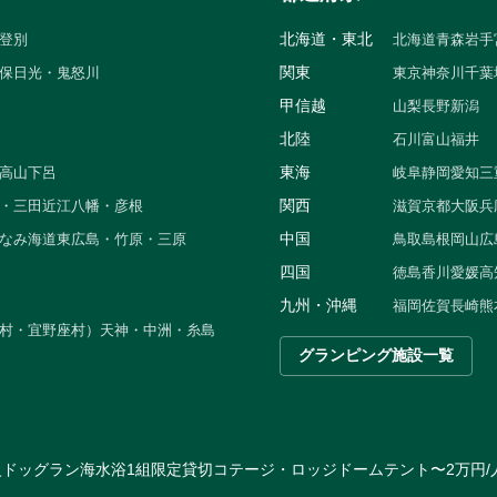
北海道・東北
登別
北海道
青森
岩手
関東
保
日光・鬼怒川
東京
神奈川
千葉
甲信越
山梨
長野
新潟
北陸
石川
富山
福井
東海
高山
下呂
岐阜
静岡
愛知
三
関西
・三田
近江八幡・彦根
滋賀
京都
大阪
兵
中国
なみ海道
東広島・竹原・三原
鳥取
島根
岡山
広
四国
徳島
香川
愛媛
高
九州・沖縄
福岡
佐賀
長崎
熊
村・宜野座村）
天神・中洲・糸島
グランピング施設一覧
火
ドッグラン
海水浴
1組限定貸切
コテージ・ロッジ
ドームテント
〜2万円/