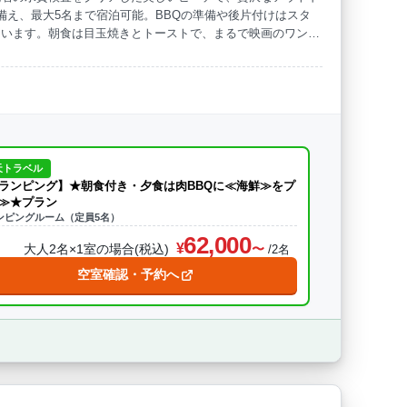
備え、最大5名まで宿泊可能。BBQの準備や後片付けはスタ
ています。朝食は目玉焼きとトーストで、まるで映画のワンシ
を裸足で歩く、ヨガを楽しむなど、非日常の時間を満喫できま
天トラベル
ランピング】★朝食付き・夕食は肉BBQに≪海鮮≫をプ
≫★プラン
ンピングルーム（定員5名）
62,000
大人2名×1室の場合(税込)
/2名
空室確認・予約へ