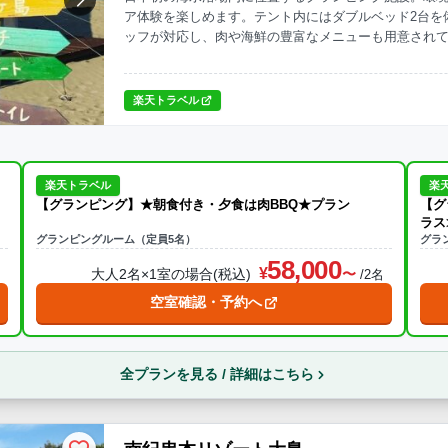
ア体験を楽しめます。テント内にはダブルベッド2台を
ッフが対応し、肉や海鮮の豊富なメニューも用意され
ーンのようなひとときを。波音に癒されながら、砂浜
す。
楽天トラベル
楽天トラベル
楽
【グランピング】★朝食付き・夕食は肉BBQ★プラン
【グ
ラス
グランピングルーム（定員5名）
グラ
58,000
大人2名×1室の場合(税込)
名
/2名
空室確認・予約へ
全プランを見る / 詳細はこちら