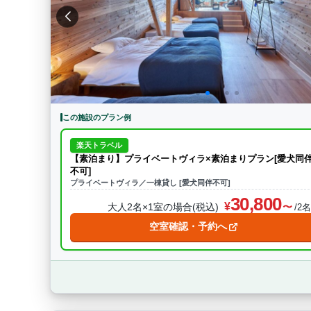
特徴・アクティビティ
サウナ・テントサウ
BBQ
駅から徒歩15分以内
駅か
条件をクリア
この施設のプラン例
楽天トラベル
【素泊まり】プライベートヴィラ×素泊まりプラン[愛犬同
不可]
プライベートヴィラ／一棟貸し [愛犬同伴不可]
30,800
大人2名×1室の場合(税込)
/2
空室確認・予約へ