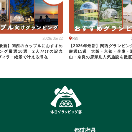
2026/05/22
関西
6年最新】関西のカップルにおすすめ
【2026年最新】関西グランピン
ング厳選10選｜2人だけの記念
厳選15選｜大阪・京都・兵庫・
ヴィラ・絶景で叶える滞在
山・奈良の府県別人気施設を徹
都道府県