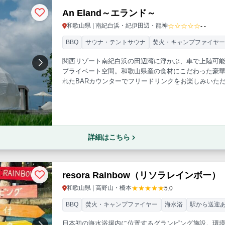
An Eland～エランド～
☆☆☆☆☆
和歌山県 | 南紀白浜・紀伊田辺・龍神
- -
BBQ
サウナ・テントサウナ
焚火・キャンプファイヤ
関西リゾート南紀白浜の田辺湾に浮かぶ、車で上陸可能
プライベート空間。和歌山県産の食材にこだわった豪華
れたBARカウンターでフリードリンクをお楽しみいた
ーチまで兼ね備えた、まるで海外のような最高級の時
詳細はこちら
resora Rainbow（リソラレインボー）
★★★★★
和歌山県 | 高野山・橋本
5.0
BBQ
焚火・キャンプファイヤー
海水浴
駅から送迎
日本初の海水浴場内に位置するグランピング施設。環