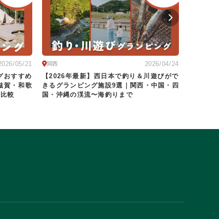
2026/05/21
2026/04/24
関西
関西 | 京
グおすすめ
【2026年最新】西日本で釣り＆川遊びがで
【202
滋賀・和歌
きるグランピング施設9選｜関西・中国・四
選｜源泉
底比較
国・沖縄の渓流〜海釣りまで
×湯の贅