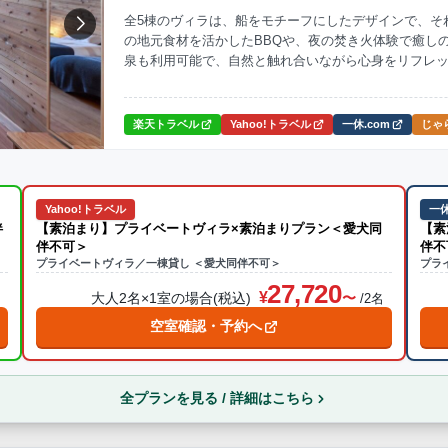
全5棟のヴィラは、船をモチーフにしたデザインで、そ
の地元食材を活かしたBBQや、夜の焚き火体験で癒し
ナ
焚火・キャンプファイヤー
手持ち花火
温泉
プール
泉も利用可能で、自然と触れ合いながら心身をリフレッ
泊りいただける1日2組限定の「ドッグフレンドリーヴィラ」
ら送迎あり
チェックインより愛犬同伴のご宿泊の受け入れを開始
さい。
楽天トラベル
Yahoo!トラベル
一休.com
じゃら
この条件で再検索
Yahoo!トラベル
一休
伴
【素泊まり】プライベートヴィラ×素泊まりプラン＜愛犬同
【素
伴不可＞
伴不
プライベートヴィラ／一棟貸し ＜愛犬同伴不可＞
プラ
27,720
大人2名×1室の場合(税込)
名
/2名
空室確認・予約へ
全プランを見る / 詳細はこちら