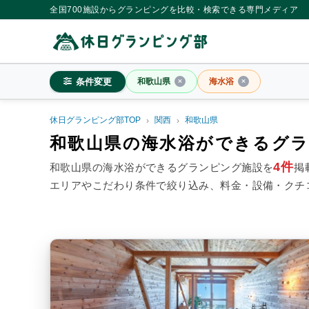
全国700施設からグランピングを比較・検索できる専門メディア
条件変更
和歌山県
海水浴
休日グランピング部TOP
関西
和歌山県
和歌山県
和歌山県の海水浴ができるグ
4件
和歌山県の海水浴ができるグランピング施設を
掲
エリアやこだわり条件で絞り込み、料金・設備・クチ
料金目安
※4名利用時の1名最安値
~20,000円/人
20,001~39,
シチュエーション
カップル
子連れ
大人
施設タイプ
ドームテント
コットンテ