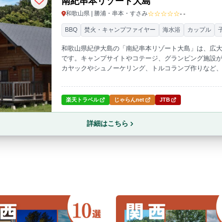
南紀串本リゾート大島
☆☆☆☆☆
和歌山県 | 勝浦・串本・すさみ
- -
BBQ
焚火・キャンプファイヤー
海水浴
カップル
和歌山県紀伊大島の「南紀串本リゾート大島」は、広
です。キャンプサイトやコテージ、グランピング施設
カヤックやシュノーケリング、トルコランプ作りなど
と星空の下で、心癒されるひとときをお過ごしくださ
楽天トラベル
じゃらんnet
JTB
詳細はこちら