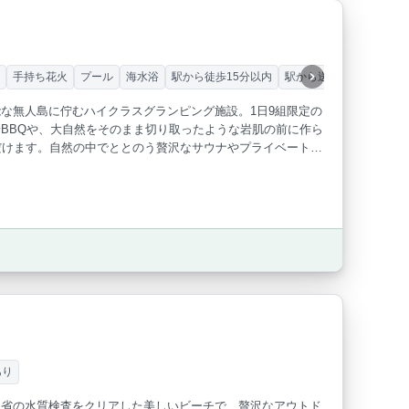
ー
手持ち花火
プール
海水浴
駅から徒歩15分以内
駅から送迎あり
カップ
な無人島に佇むハイクラスグランピング施設。1日9組限定の
BBQや、大自然をそのまま切り取ったような岩肌の前に作ら
だけます。自然の中でととのう贅沢なサウナやプライベートビ
間をお過ごしください。
あり
境省の水質検査をクリアした美しいビーチで、贅沢なアウトド